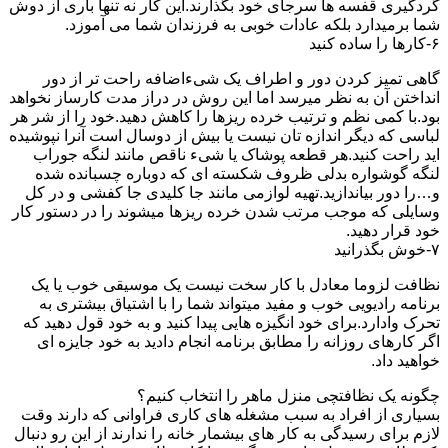
گردگیری قفسه ها سرجای خود بگذارند.این کار نه تنها باری از دوش
شما برمیدارد بلکه عادات خوبی به فرزندان شما می آموزد.
۶-کارها را ساده کنید
گاهی تمیز کردن دور و اطراف یک شیءاضافه راحت تر از دور
انداختن آن به نظر میرسد اما این روش در دراز مدت کارساز نخواهد
بود.با کمی نظم و ترتیب خرده ریزها را کاهش دهید.خود را از شر هر
لباسی که دیگر اندازه تان نیست یا بیش از دوسال است آنرا نپوشیده
اید راحت کنید.هر قطعه پوشاک یا شیء ناقص مانند لنگه جوراب
لنگه گوشواره بدلی ظروف شکسته ای که دوباره چسبانده شده
و…را دور بیاندازید.تهیه لوازمی مانند جا کلیدی جا کفشی و در کل
وسایلی که موجب مرتب شدن خرده ریزها میشوند را در دستور کار
خود قرار دهید.
۷-خوش بگذرانید
نظافت لزوما معادل با کار سخت نیست یک موسیقی خوب یا یک
برنامه رادیویی خوب و مفید میتواند شما را با اشتیاق بیشتری به
تحرک وادارد.برای خود انگیزه هایی پیدا کنید و به خود قول دهید که
اگر کارهای روزانه را مطابق برنامه انجام دادید به خود جایزه ای
خواهید داد.
چگونه یک نظافتچی منزل ماهر را انتخاب کنیم؟
بسیاری از افراد به سبب مشغله های کاری فراوانی که دارند وقت
لازم برای رسیدگی به کار های بیشمار خانه را ندارند از این رو دنبال