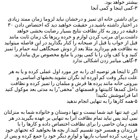
بیشتر خواهد بود.
۳-کمی اینجا و کمی آنجا
برای داشتن خانه ای تمیز و درخشان نباید لزوما زمان ممتد زیادی
در اختیار داشته باشید.در حقیقت خواهید دید که اختصاص دادن ۳۰
دقیقه در روز به کار نظافت نتایج بسیار رضایت بخشی خواهد
داشت.برای مرتب کردن لوازم و خرده ریزها یک زمان ثابت مانند
قبل از خواب یا قبل از صبحانه را کنار بگذارید در این فاصله میتوانید
به نظافت هم بپردازید مثلا بعد از دوش صبحگاهی آینه حمام را تمیز
کنید و یا کف وان را با کمی پودر یا مایع مخصوص برق بیاندازید.
۴-گاهی میانبر زدن اشکالی ندارد
اگر تا اینجا هر توصیه ای را به جز مورد اول عملی کرده و یا به هر
علت دیگر وقت کم آورده اید نگران نشوید.بخشهای اساسی و
بیرونی خانه مانند پرده ها فرش و مبلمان را تمیز کرده و نظافت
داخل کمدها کابینتها و قسمتهای “مخفی”را به مدتی بعد موکول کنید
اما فراموشش نکنید!
۵-همه کارها را به تنهایی انجام ندهید
این عید تنها عید شما نیست و تنها دوستان و خانواده شما به منزلتان
نمی آیند پس نباید تمام نظافت آنرا به تنهایی بر عهده بگیرید.در هر
هفته زمان خاصی را برای نظافت اختصاص داده و کارها را با
فرزندان و همسر خود تقسیم کنید.از بچه ها بخواهید که تختهای خود
را مرتب کرده اسباب بازیها و لوازم دیگر خود را جمع کرده و پس از