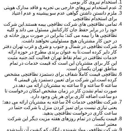
استخدام نیروی کار بومی
عدم استخدام نیروهای خارجی بی تجربه و فاقد مدارک هویتی
ملزم دانستن داشتن گواهی عدم سو پیشینه و عدم اعتیاد
برای استخدام نظافتچی
تمامی نظافتچی های شرکت نظافچی بیمه هستند.این شرکت
خود را در برابر حفظ جان کارکنانش مسئول می داند و کلیه
نظافتچی ها را بیمه می کند؛ بنابراین در صورت بروز حادثه ی
در حین کار مشتریان هیچ مسئولیتی نخواهند داشت.
شرکت نظافچی در شمال و جنوب و شرق و غرب تهران دفتر
کار دایر کرده است.تا به عنوان برندی مطرح در حوزه ارائه
خدمات نظافتی در تمام نقاط تهران فعالیت کند.جنبه مثبت
این کار برای مشتریان این است که قیمت خدمات در تمام
مناطق تهران یکسان است.
نظافچی قیمت کاملاً شفاف برای دستمزد نظافتچی مشخص
کرده است.این شرکت برای تعیین دستمزد پلن قیمتی 4
ساعته 6 ساعته و 8 ساعته به مشتریان ارائه می دهد.در
صورت تمام نشدن کار در زمان مشخص امکان درخواست تا
دو ساعت اضافه کاری برای هر پلن وجود دارد.
شرکت نظافچی خدمات 24 ساعته به مشتریان ارائه می دهد؛
یعنی نیازی نیست برای تمیز کردن منزل یا شرکت حتماً در
ساعت کاری درخواست نظافتچی بدهید.
قیمت یکسان در تمام روزهای هفته مزیت دیگر این شرکت
معتبر است.
شرکت نظافچی مواد شوینده رایگان که کیفیت آن تأییدشده