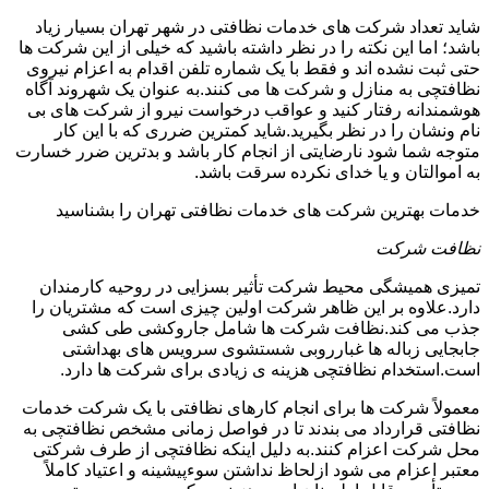
شاید تعداد شرکت های خدمات نظافتی در شهر تهران بسیار زیاد
باشد؛ اما این نکته را در نظر داشته باشید که خیلی از این شرکت ها
حتی ثبت نشده اند و فقط با یک شماره تلفن اقدام به اعزام نیروی
نظافتچی به منازل و شرکت ها می کنند.به عنوان یک شهروند آگاه
هوشمندانه رفتار کنید و عواقب درخواست نیرو از شرکت های بی
نام ونشان را در نظر بگیرید.شاید کمترین ضرری که با این کار
متوجه شما شود نارضایتی از انجام کار باشد و بدترین ضرر خسارت
به اموالتان و یا خدای نکرده سرقت باشد.
خدمات بهترین شرکت های خدمات نظافتی تهران را بشناسید
نظافت شرکت
تمیزی همیشگی محیط شرکت تأثیر بسزایی در روحیه کارمندان
دارد.علاوه بر این ظاهر شرکت اولین چیزی است که مشتریان را
جذب می کند.نظافت شرکت ها شامل جاروکشی طی کشی
جابجایی زباله ها غبارروبی شستشوی سرویس های بهداشتی
است.استخدام نظافتچی هزینه ی زیادی برای شرکت ها دارد.
معمولاً شرکت ها برای انجام کارهای نظافتی با یک شرکت خدمات
نظافتی قرارداد می بندند تا در فواصل زمانی مشخص نظافتچی به
محل شرکت اعزام کنند.به دلیل اینکه نظافتچی از طرف شرکتی
معتبر اعزام می شود ازلحاظ نداشتن سوءپیشینه و اعتیاد کاملاً