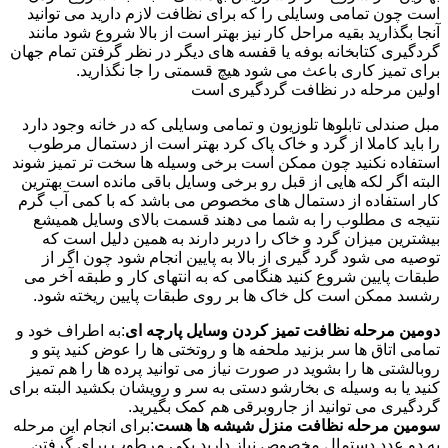
است چون تمامی وسایلی را که برای نظافت لازم دارید می توانید
آنجا بگذارید بقیه مراحل کار نیز بهتر است از بالا شروع شود مانند
گردگیری کتابخانه بوفه یا قفسه های دیگر در نظر گرفتن تمام جهان
برای تمیز کاری باعث می شود هیچ قسمتی را جا نگذارید.
اولین مرحله در نظافت گردگیری است
مبل صندلی تابلوها تلوزیون و تمامی وسایلی که در خانه وجود دارد
را باید کاملا از گرد و خاک پاک کرد بهتر است از دستمال مرطوب
استفاده نکنید چون ممکن است برخی وسیله ها سخت تر تمیز شوند
البته اگر لکه هایی از قبل رو برخی وسایل باقی مانده است بهترین
کار استفاده از دستمال های مخصوص می باشد که با کمی آب گرم
نتیجه ی مطلوب را به شما می دهند قسمت بالای وسایل همیشع
بیشترین میزان گرد و خاک را دربر دارند به همین دلیل است که
توصیه می شود گرد گیری از بالا به پایین انجام شود چون اگر از
طبقات پایین شروع کنید هنگامی که به انتهای کار و طبقه آخر می
رشسد ممکن است کل خاک ها بر روی طبقات پایین ریخته شود.
دومین مرحله نظافت تمیز کردن وسایل پارچه ای
:به اطراف خود و
تمامی اتاق ها سر بزنید ملحفه ها و روتختی ها را عوض کنید پتو و
روبالشتی ها را بشوید در صورت نیاز می توانید پرده ها را هم تمیز
کنید یا به وسیله ی بخارشو دستی به سر و رویشان بکشید البته برای
گردگیری می توانید از جاروبرقی هم کمک بگیرید.
سومین مرحله نظافت منزل شیشه ها هست
:برای انجام این مرحله
به دو عدد دستمال مخصوص نیاز دارید یکی مرطوب برای گرفتن