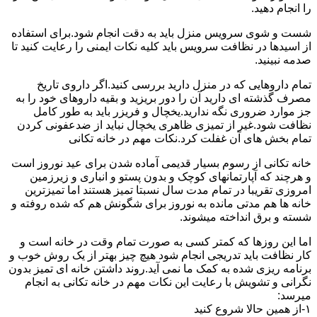
را انجام دهید.
شست و شوی سرویس منزل باید به دقت انجام شود.برای استفاده
از اسیدها در نظافت سرویس باید کلیه نکات ایمنی را رعایت کنید تا
صدمه نبینید.
تمام داروهایی که در منزل دارید بررسی کنید.اگر داروی تاریخ
مصرف گذشته ای دارید آن را دور بریزید و بقیه داروهای خود را به
جز موارد ضروری نگه ندارید.یخچال و فریزر باید به طور کامل
نظافت شود.غیر از تمیزی ظاهری یخچال نباید از ضدعفونی کردن
تمام بخش های آن غفلت کرد.نکات مهم در خانه تکانی
خانه تکانی از رسوم بسیار قدیمی آماده شدن برای عید نوروز است
و هرچند که آپارتمانهای کوچک و بدون پستو و انباری و زیرزمین
امروزی تقریبا در تمام مدت سال نسبتا تمیز هستند اما تمیزترین
خانه ها هم مدتی مانده به نوروز برای شگونش هم که شده روفته و
شسته و برق انداخته میشوند.
اما این روزها که کمتر کسی به صورت تمام وقت در خانه است و
کار نظافت باید تدریجی انجام شود هیچ چیز بهتر از یک روش خوب و
برنامه ریزی شده به کمک ما نمی آید.روند داشتن خانه ای تمیز بدون
نگرانی و تشویش با رعایت این نکات مهم در خانه تکانی به انجام
میرسد:
۱-از همین حالا شروع کنید