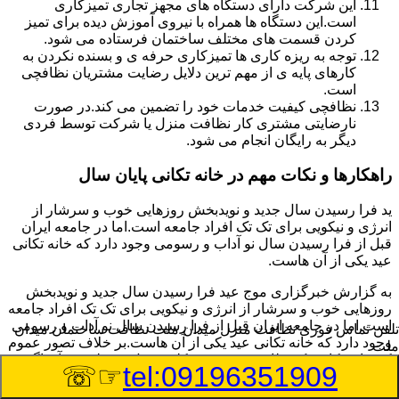
این شرکت دارای دستگاه های مجهز تجاری تمیزکاری
است.این دستگاه ها همراه با نیروی آموزش دیده برای تمیز
کردن قسمت های مختلف ساختمان فرستاده می شود.
توجه به ریزه کاری ها تمیزکاری حرفه ی و بسنده نکردن به
کارهای پایه ی از مهم ترین دلایل رضایت مشتریان نظافچی
است.
نظافچی کیفیت خدمات خود را تضمین می کند.در صورت
نارضایتی مشتری کار نظافت منزل یا شرکت توسط فردی
دیگر به رایگان انجام می شود.
راهکارها و نکات مهم در خانه تکانی پایان سال
ید فرا رسیدن سال جدید و نویدبخش روزهایی خوب و سرشار از
انرژی و نیکویی برای تک تک افراد جامعه است.اما در جامعه ایران
قبل از فرا رسیدن سال نو آداب و رسومی وجود دارد که خانه تکانی
عید یکی از آن هاست.
به گزارش خبرگزاری موج عید فرا رسیدن سال جدید و نویدبخش
روزهایی خوب و سرشار از انرژی و نیکویی برای تک تک افراد جامعه
است.اما در جامعه ایران قبل از فرا رسیدن سال نو آداب و رسومی
تلفن تماس فوری
نظافت منزل میدان ملت نظافت ساختمان میدان
وجود دارد که خانه تکانی عید یکی از آن هاست.بر خلاف تصور عموم
ملت
که خانه تکانی یک نظافت عمومی و کلی منزل به نظر می آید اگر
☞☏
tel:09196351909
بخواهیم به طور اصولی آن را انجام دهیم باید به برخی از نکات توجه
بیشتر داشته باشیم.