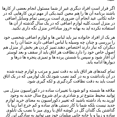
اگر قرار است افراد دیگری غیر از شما مسئول انجام بعضی از کارها
باشند برنامه آن ها را هم معین کنید.یکی از مهم ترین کارهایی که در
خانه تکانی عید انجام آن ضروری است بررسی تمام وسایل اضافی
در منزل است.کلیه لوازم اضافی که در یک سال گذشته از آن ها
استفاده نکرده اید به بهانه «روز مبادا»در منزل نگه داری نکنید.
هر یک از افراد خانواده نیز باید لباس ها و لوازم اضافی شخصی خود
را بررسی و چنان چه وسیله یا لباس اضافی دارند حتما آن را به
دیگران که نیاز دارند اختصاص دهند.تمیز کردن هر بخش از منزل هم
اصول خاص خود را دارد.نظافت هر اتاق باید از سقف و بعد لوستر
آن آغاز شود و سپس با شستن پرده ها و تمیزی پنجره ها درها و
دیوارها ادامه یابد.
تمام کمدهای هر اتاق باید به دقت تمیز و مرتب و لوازم چیده شده
در آن یادداشت و به در کمد نصب شود.تک تک لوازمی که در یک اتاق
است باید به دقت نظافت گردگیری و لکه گیری شود.
ملافه ها شسته و اتو شود.با تغییرات ساده در دکوراسیون منزل می
توانید محیط متنوع تر و شادتری برای شروع سال جدید به وجود
آورید.به یاد داشته باشید که تغییر دکوراسیون به معنای خرید لوازم
جدید نیست بلکه شما با کار دستی های ساده و کم خرج اما زیبا با
گذاشتن یک گلدان گل در گوشه اتاق یا روی میز با نصب یک تابلوی
ساده و زیبا و با جابه جایی مبلمان خود می توانید به سادگی این کار