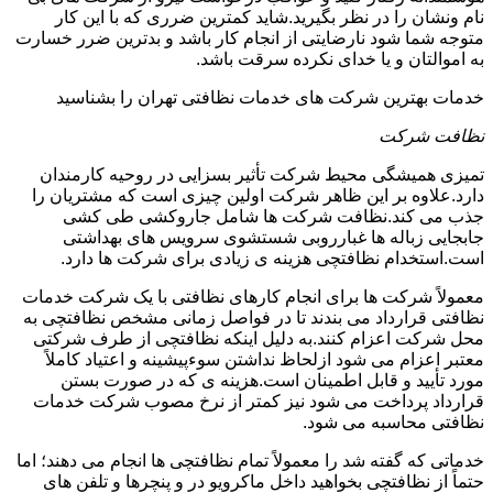
نام ونشان را در نظر بگیرید.شاید کمترین ضرری که با این کار
متوجه شما شود نارضایتی از انجام کار باشد و بدترین ضرر خسارت
به اموالتان و یا خدای نکرده سرقت باشد.
خدمات بهترین شرکت های خدمات نظافتی تهران را بشناسید
نظافت شرکت
تمیزی همیشگی محیط شرکت تأثیر بسزایی در روحیه کارمندان
دارد.علاوه بر این ظاهر شرکت اولین چیزی است که مشتریان را
جذب می کند.نظافت شرکت ها شامل جاروکشی طی کشی
جابجایی زباله ها غبارروبی شستشوی سرویس های بهداشتی
است.استخدام نظافتچی هزینه ی زیادی برای شرکت ها دارد.
معمولاً شرکت ها برای انجام کارهای نظافتی با یک شرکت خدمات
نظافتی قرارداد می بندند تا در فواصل زمانی مشخص نظافتچی به
محل شرکت اعزام کنند.به دلیل اینکه نظافتچی از طرف شرکتی
معتبر اعزام می شود ازلحاظ نداشتن سوءپیشینه و اعتیاد کاملاً
مورد تأیید و قابل اطمینان است.هزینه ی که در صورت بستن
قرارداد پرداخت می شود نیز کمتر از نرخ مصوب شرکت خدمات
نظافتی محاسبه می شود.
خدماتی که گفته شد را معمولاً تمام نظافتچی ها انجام می دهند؛ اما
حتماً از نظافتچی بخواهید داخل ماکرویو در و پنچرها و تلفن های