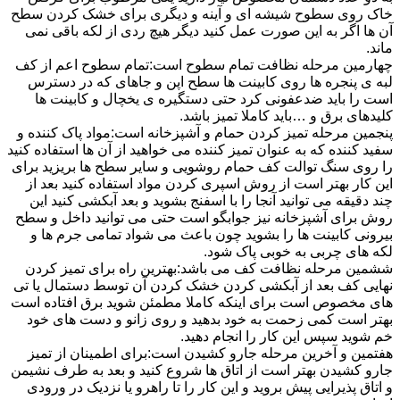
خاک روی سطوح شیشه ای و آینه و دیگری برای خشک کردن سطح
آن ها اگر به این صورت عمل کنید دیگر هیچ ردی از لکه باقی نمی
ماند.
چهارمین مرحله نظافت تمام سطوح است:تمام سطوح اعم از کف
لبه ی پنجره ها روی کابینت ها سطح اپن و جاهای که در دسترس
است را باید ضدعفونی کرد حتی دستگیره ی یخچال و کابینت ها
کلیدهای برق و …باید کاملا تمیز باشد.
پنجمین مرحله تمیز کردن حمام و آشپزخانه است:مواد پاک کننده و
سفید کننده که به عنوان تمیز کننده می خواهید از آن ها استفاده کنید
را روی سنگ توالت کف حمام روشویی و سایر سطح ها بریزید برای
این کار بهتر است از روش اسپری کردن مواد استفاده کنید بعد از
چند دقیقه می توانید آنجا را با اسفنج بشوید و بعد آبکشی کنید این
روش برای آشپزخانه نیز جوابگو است حتی می توانید داخل و سطح
بیرونی کابینت ها را بشوید چون باعث می شواد تمامی جرم ها و
لکه های چربی به خوبی پاک شود.
ششمین مرحله نظافت کف می باشد:بهترین راه برای تمیز کردن
نهایی کف بعد از آبکشی کردن خشک کردن آن توسط دستمال یا تی
های مخصوص است برای اینکه کاملا مطمئن شوید برق افتاده است
بهتر است کمی زحمت به خود بدهید و روی زانو و دست های خود
خم شوید سپس این کار را انجام دهید.
هفتمین و آخرین مرحله جارو کشیدن است:برای اطمینان از تمیز
جارو کشیدن بهتر است از اتاق ها شروع کنید و بعد به طرف نشیمن
و اتاق پذیرایی پیش بروید و این کار را تا راهرو یا نزدیک در ورودی