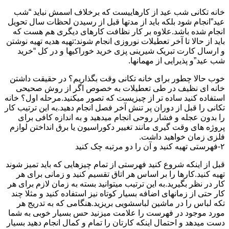
خانه تکانی شب عید از کارهاییست که برخلاف اسمش نباید “شب
عید”انجام شود بلکه باید از مدتها قبل از رسیدن لحظات سال تحویل
انجام شده باشد.علاوه بر کار نظافت کارهای دیگری هم هست که
باید از حالا تا آخر تعطیلات نوروزی انجام شوند:تهیه هدیه تهیه نوشتن
و ارسال کارت تبریک شیرینی پزی خرید خوراکیها و در کل “خرید
شب عید”و پذیرایی از مهمانها.
خوب حالا چطور برای خانه تکانی وقت بگذاریم؟ در حقیقت داشتن
خانه ای نظیف در طی تعطیلات به خصوص اگر از روش صحیحی
استفاده کنید ساده تر از چیزیست که تصور میکنید.مرحله اول؟ خانه
تکانی را قبل از دوران پر تنش آخر فصل انجام دهید.به این ترتیب کار
را بدون عجله و فشار روحی انجام میدهید و به اندازه کافی برای
پروژه های وقت گیری مانند تغییر دکوراسیون یا برق انداختن لوازم
فلزی زمان خواهید داشت.
۲-فهرستی تهیه کنید و آن را دو مرتبه چک کنید
قبل از اینکه شروع کنید فهرستی از تمام چیزهایی که باید تمیز شوند
تهیه کنید.کارها را بر اساس هر اتاق تقسیم کنید و زمانی برای هر
کار در نظر بگیرید.به این ترتیب میتوانید بسته به زمان لازم برای هر
کار حتی از زمانهای اضافه بسیار کوتاه نیز استفاده کنید و مثلا چند
تکه لباس را در ماشین لباسشویی بریزید.هنگامی که به تدریج هر
مورد موجود در فهرست را علامت میزنید حس بسیار خوبی به شما
دست میدهد و احتمال اینکه کارتان را تمام و کمال انجام دهید بسیار