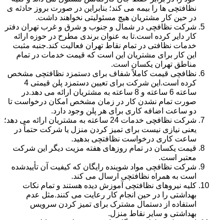
نظافتچی ها را بیمه می کند؛ بنابراین در صورت بروز حادثه ی
در حین کار مشتریان هیچ مسئولیتی نخواهند داشت.
شرکت نظافچی در شمال و جنوب و شرق و غرب تهران دفتر
کار دایر کرده است.تا به عنوان برندی مطرح در حوزه ارائه
خدمات نظافتی در تمام نقاط تهران فعالیت کند.جنبه مثبت
این کار برای مشتریان این است که قیمت خدمات در تمام
مناطق تهران یکسان است.
نظافچی قیمت کاملاً شفاف برای دستمزد نظافتچی مشخص
کرده است.این شرکت برای تعیین دستمزد پلن قیمتی 4
ساعته 6 ساعته و 8 ساعته به مشتریان ارائه می دهد.در
صورت تمام نشدن کار در زمان مشخص امکان درخواست تا
دو ساعت اضافه کاری برای هر پلن وجود دارد.
شرکت نظافچی خدمات 24 ساعته به مشتریان ارائه می دهد؛
یعنی نیازی نیست برای تمیز کردن منزل یا شرکت حتماً در
ساعت کاری درخواست نظافتچی بدهید.
قیمت یکسان در تمام روزهای هفته مزیت دیگر این شرکت
معتبر است.
شرکت نظافچی مواد شوینده رایگان که کیفیت آن تأییدشده
است به همراه نظافتچی ارسال می کند.
کلیه نیروهای نظافتچی آموزش دیده هستند و تمام نکات
بهداشتی را در حین انجام کار رعایت می کنند.مثل عدم
استفاده از دستمال مشترک برای تمیز کردن سرویس
بهداشتی و سایر نقاط منزل.