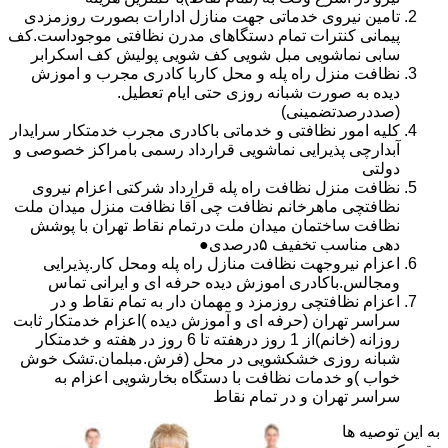
تامین نیروی خدماتی جهت منازل ادارات بصورت روزمزدی
پیمانی کنترات تمام دستگاهای مدرن نظافتی موجوداست.کف
سابی نماشویی مبل شویی کف شویی پولیش کف اسکرابر
نظافت منزل راه پله و محل کاربا کادری مجرب و اموزش
دیده به صورت شبانه روزی حتی ایام تعطیل.
(صددرصدتضمینی)
کلیه امور نظافتی و خدماتی باکادری مجرب خدمتکار سرایدار
آبدارچی پذیرایی نماشویی قرارداد رسمی بامراکز خصوصی و
دولتی
نظافت منزل نظافت راه پله قرارداد شرکتی اعزام نیروی
نظافتچی ماهرخانم نظافت چی آقا نظافت منزل میدان ملت
نظافت ساختمان میدان ملت درتمام نقاط تهران با پوشش
دهی مناسب تخفیف ۵درصدی●
اعزام نیروجهت نظافت منازل راه پله ومحل کار.پذیرایی
ومجالس.باکادری اموزش دیده حرفه ای و ایرانی تماس
اعزام نظافتچی روزمزد و مهمان دار به تمام نقاط و در
سراسر تهران (حرفه ای و آموزش دیده )اعزام خدمتکار ثابت
روزانه (خانم)از 1 روز درهفته تا 6 روز در هفته و خدمتکار
شبانه روزی خشکشویی در محل (فرش.مبلمان.تشک خوش
خواب )و خدمات نظافت با دستگاه بخارشویی اعزام به
سراسر تهران و در تمام نقاط
به این توصیه ها