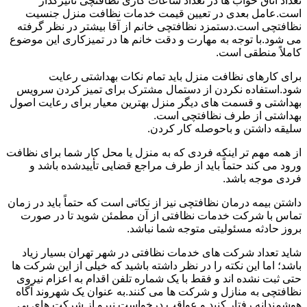
تعداد اتاق خواب ها در تعداد ساعات کاری نظافتچی تأثیرگذار
است.عامل بعدی در تعیین قیمت خدمات نظافت منزل جنسیت
نظافتچی است.دستمزد نظافتچی خانم از آقا بیشتر در نظر گرفته
می شود.با توجه به مهارت و دقت خانم ها در تمیزکاری این موضوع
کاملاً منطقی است.
برای کارهای نظافت منزل باید تمام نکات بهداشتی رعایت
شود.استفاده نکردن از دستمال مشترک برای تمیز کردن سرویس
بهداشتی و قسمت های دیگر منزل بهترین معیار برای رعایت اصول
بهداشتی از طرف نظافتچی است.
سلیقه داشتن و باحوصله کار کردن.
از همه مهم تر اینکه فردی که به منزل یا محل کار شما برای نظافت
ورود می کند حتماً باید از طرف مراجع قضایی تأییدشده باشد و
فردی موجه باشد.
داشتن بیمه درمان نظافتچی نیز از نکاتی است که حتماً باید در زمان
تماس با شرکت خدمات نظافتی از آن مطمئن شوید تا در صورت
بروز حادثه مسئولیتی متوجه شما نباشد.
شاید تعداد شرکت های خدمات نظافتی در شهر تهران بسیار زیاد
باشد؛ اما این نکته را در نظر داشته باشید که خیلی از این شرکت ها
حتی ثبت نشده اند و فقط با یک شماره تلفن اقدام به اعزام نیروی
نظافتچی به منازل و شرکت ها می کنند.به عنوان یک شهروند آگاه
هوشمندانه رفتار کنید و عواقب درخواست نیرو از شرکت های بی