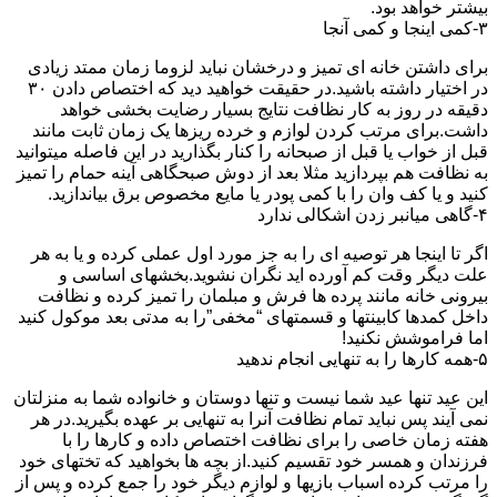
بیشتر خواهد بود.
۳-کمی اینجا و کمی آنجا
برای داشتن خانه ای تمیز و درخشان نباید لزوما زمان ممتد زیادی
در اختیار داشته باشید.در حقیقت خواهید دید که اختصاص دادن ۳۰
دقیقه در روز به کار نظافت نتایج بسیار رضایت بخشی خواهد
داشت.برای مرتب کردن لوازم و خرده ریزها یک زمان ثابت مانند
قبل از خواب یا قبل از صبحانه را کنار بگذارید در این فاصله میتوانید
به نظافت هم بپردازید مثلا بعد از دوش صبحگاهی آینه حمام را تمیز
کنید و یا کف وان را با کمی پودر یا مایع مخصوص برق بیاندازید.
۴-گاهی میانبر زدن اشکالی ندارد
اگر تا اینجا هر توصیه ای را به جز مورد اول عملی کرده و یا به هر
علت دیگر وقت کم آورده اید نگران نشوید.بخشهای اساسی و
بیرونی خانه مانند پرده ها فرش و مبلمان را تمیز کرده و نظافت
داخل کمدها کابینتها و قسمتهای “مخفی”را به مدتی بعد موکول کنید
اما فراموشش نکنید!
۵-همه کارها را به تنهایی انجام ندهید
این عید تنها عید شما نیست و تنها دوستان و خانواده شما به منزلتان
نمی آیند پس نباید تمام نظافت آنرا به تنهایی بر عهده بگیرید.در هر
هفته زمان خاصی را برای نظافت اختصاص داده و کارها را با
فرزندان و همسر خود تقسیم کنید.از بچه ها بخواهید که تختهای خود
را مرتب کرده اسباب بازیها و لوازم دیگر خود را جمع کرده و پس از