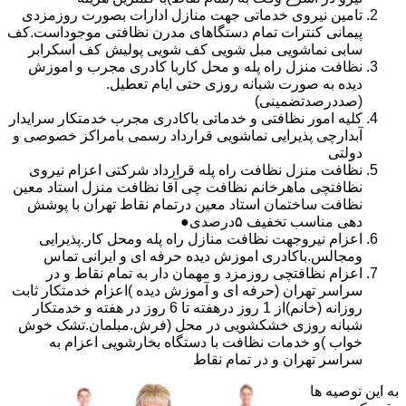
تامین نیروی خدماتی جهت منازل ادارات بصورت روزمزدی
پیمانی کنترات تمام دستگاهای مدرن نظافتی موجوداست.کف
سابی نماشویی مبل شویی کف شویی پولیش کف اسکرابر
نظافت منزل راه پله و محل کاربا کادری مجرب و اموزش
دیده به صورت شبانه روزی حتی ایام تعطیل.
(صددرصدتضمینی)
کلیه امور نظافتی و خدماتی باکادری مجرب خدمتکار سرایدار
آبدارچی پذیرایی نماشویی قرارداد رسمی بامراکز خصوصی و
دولتی
نظافت منزل نظافت راه پله قرارداد شرکتی اعزام نیروی
نظافتچی ماهرخانم نظافت چی آقا نظافت منزل استاد معین
نظافت ساختمان استاد معین درتمام نقاط تهران با پوشش
دهی مناسب تخفیف ۵درصدی●
اعزام نیروجهت نظافت منازل راه پله ومحل کار.پذیرایی
ومجالس.باکادری اموزش دیده حرفه ای و ایرانی تماس
اعزام نظافتچی روزمزد و مهمان دار به تمام نقاط و در
سراسر تهران (حرفه ای و آموزش دیده )اعزام خدمتکار ثابت
روزانه (خانم)از 1 روز درهفته تا 6 روز در هفته و خدمتکار
شبانه روزی خشکشویی در محل (فرش.مبلمان.تشک خوش
خواب )و خدمات نظافت با دستگاه بخارشویی اعزام به
سراسر تهران و در تمام نقاط
به این توصیه ها