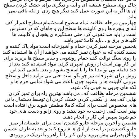
خاک روی سطوح شیشه ای و آینه و دیگری برای خشک کردن سطح
آن ها اگر به این صورت عمل کنید دیگر هیچ ردی از لکه باقی نمی
ماند.
چهارمین مرحله نظافت تمام سطوح است:تمام سطوح اعم از کف
لبه ی پنجره ها روی کابینت ها سطح اپن و جاهای که در دسترس
است را باید ضدعفونی کرد حتی دستگیره ی یخچال و کابینت ها
کلیدهای برق و …باید کاملا تمیز باشد.
پنجمین مرحله تمیز کردن حمام و آشپزخانه است:مواد پاک کننده و
سفید کننده که به عنوان تمیز کننده می خواهید از آن ها استفاده کنید
را روی سنگ توالت کف حمام روشویی و سایر سطح ها بریزید برای
این کار بهتر است از روش اسپری کردن مواد استفاده کنید بعد از
چند دقیقه می توانید آنجا را با اسفنج بشوید و بعد آبکشی کنید این
روش برای آشپزخانه نیز جوابگو است حتی می توانید داخل و سطح
بیرونی کابینت ها را بشوید چون باعث می شواد تمامی جرم ها و
لکه های چربی به خوبی پاک شود.
ششمین مرحله نظافت کف می باشد:بهترین راه برای تمیز کردن
نهایی کف بعد از آبکشی کردن خشک کردن آن توسط دستمال یا تی
های مخصوص است برای اینکه کاملا مطمئن شوید برق افتاده است
بهتر است کمی زحمت به خود بدهید و روی زانو و دست های خود
خم شوید سپس این کار را انجام دهید.
هفتمین و آخرین مرحله جارو کشیدن است:برای اطمینان از تمیز
جارو کشیدن بهتر است از اتاق ها شروع کنید و بعد به طرف نشیمن
و اتاق پذیرایی پیش بروید و این کار را تا راهرو یا نزدیک در ورودی