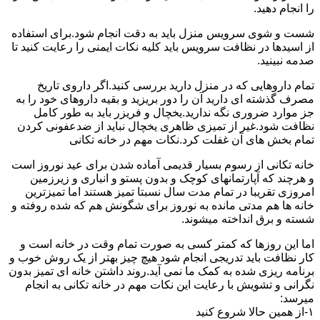
را انجام دهید.
شست و شوی سرویس منزل باید به دقت انجام شود.برای استفاده
از اسیدها در نظافت سرویس باید کلیه نکات ایمنی را رعایت کنید تا
صدمه نبینید.
تمام داروهایی که در منزل دارید بررسی کنید.اگر داروی تاریخ
مصرف گذشته ای دارید آن را دور بریزید و بقیه داروهای خود را به
جز موارد ضروری نگه ندارید.یخچال و فریزر باید به طور کامل
نظافت شود.غیر از تمیزی ظاهری یخچال نباید از ضدعفونی کردن
تمام بخش های آن غفلت کرد.نکات مهم در خانه تکانی
خانه تکانی از رسوم بسیار قدیمی آماده شدن برای عید نوروز است
و هرچند که آپارتمانهای کوچک و بدون پستو و انباری و زیرزمین
امروزی تقریبا در تمام مدت سال نسبتا تمیز هستند اما تمیزترین
خانه ها هم مدتی مانده به نوروز برای شگونش هم که شده روفته و
شسته و برق انداخته میشوند.
اما این روزها که کمتر کسی به صورت تمام وقت در خانه است و
کار نظافت باید تدریجی انجام شود هیچ چیز بهتر از یک روش خوب و
برنامه ریزی شده به کمک ما نمی آید.روند داشتن خانه ای تمیز بدون
نگرانی و تشویش با رعایت این نکات مهم در خانه تکانی به انجام
میرسد:
۱-از همین حالا شروع کنید