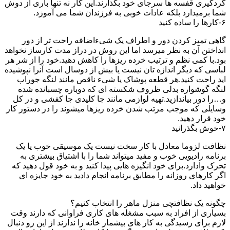
گردگیری قفسه ها سرجای خود بگذارند.این کار نه تنها باری از دوش
شما برمیدارد بلکه عادات خوبی به فرزندان شما می آموزد.
۶-کارها را ساده کنید
گاهی تمیز کردن دور و اطراف یک شیءاضافه راحت تر از دور
انداختن آن به نظر میرسد اما این روش در دراز مدت کارساز نخواهد
بود.با کمی نظم و ترتیب خرده ریزها را کاهش دهید.خود را از شر هر
لباسی که دیگر اندازه تان نیست یا بیش از دوسال است آنرا نپوشیده
اید راحت کنید.هر قطعه پوشاک یا شیء ناقص مانند لنگه جوراب
لنگه گوشواره بدلی ظروف شکسته ای که دوباره چسبانده شده
و…را دور بیاندازید.تهیه لوازمی مانند جا کلیدی جا کفشی و در کل
وسایلی که موجب مرتب شدن خرده ریزها میشوند را در دستور کار
خود قرار دهید.
۷-خوش بگذرانید
نظافت لزوما معادل با کار سخت نیست یک موسیقی خوب یا یک
برنامه رادیویی خوب و مفید میتواند شما را با اشتیاق بیشتری به
تحرک وادارد.برای خود انگیزه هایی پیدا کنید و به خود قول دهید که
اگر کارهای روزانه را مطابق برنامه انجام دادید به خود جایزه ای
خواهید داد.
چگونه یک نظافتچی منزل ماهر را انتخاب کنیم؟
بسیاری از افراد به سبب مشغله های کاری فراوانی که دارند وقت
لازم برای رسیدگی به کار های بیشمار خانه را ندارند از این رو دنبال