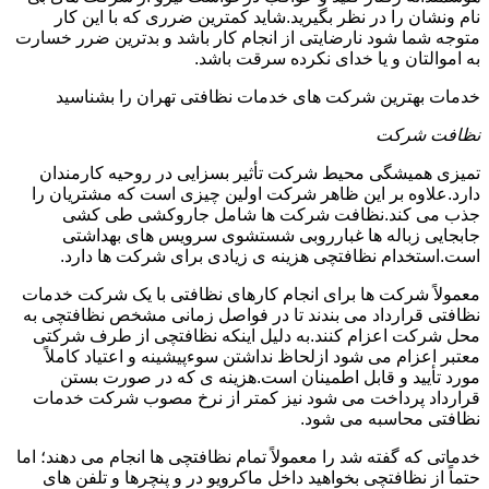
نام ونشان را در نظر بگیرید.شاید کمترین ضرری که با این کار
متوجه شما شود نارضایتی از انجام کار باشد و بدترین ضرر خسارت
به اموالتان و یا خدای نکرده سرقت باشد.
خدمات بهترین شرکت های خدمات نظافتی تهران را بشناسید
نظافت شرکت
تمیزی همیشگی محیط شرکت تأثیر بسزایی در روحیه کارمندان
دارد.علاوه بر این ظاهر شرکت اولین چیزی است که مشتریان را
جذب می کند.نظافت شرکت ها شامل جاروکشی طی کشی
جابجایی زباله ها غبارروبی شستشوی سرویس های بهداشتی
است.استخدام نظافتچی هزینه ی زیادی برای شرکت ها دارد.
معمولاً شرکت ها برای انجام کارهای نظافتی با یک شرکت خدمات
نظافتی قرارداد می بندند تا در فواصل زمانی مشخص نظافتچی به
محل شرکت اعزام کنند.به دلیل اینکه نظافتچی از طرف شرکتی
معتبر اعزام می شود ازلحاظ نداشتن سوءپیشینه و اعتیاد کاملاً
مورد تأیید و قابل اطمینان است.هزینه ی که در صورت بستن
قرارداد پرداخت می شود نیز کمتر از نرخ مصوب شرکت خدمات
نظافتی محاسبه می شود.
خدماتی که گفته شد را معمولاً تمام نظافتچی ها انجام می دهند؛ اما
حتماً از نظافتچی بخواهید داخل ماکرویو در و پنچرها و تلفن های