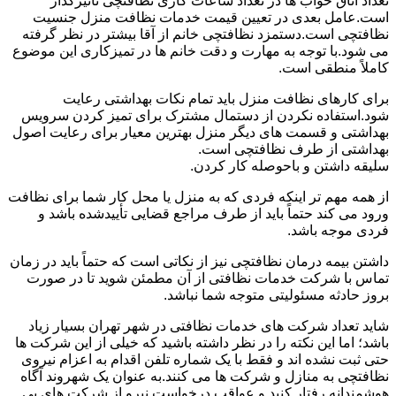
تعداد اتاق خواب ها در تعداد ساعات کاری نظافتچی تأثیرگذار
است.عامل بعدی در تعیین قیمت خدمات نظافت منزل جنسیت
نظافتچی است.دستمزد نظافتچی خانم از آقا بیشتر در نظر گرفته
می شود.با توجه به مهارت و دقت خانم ها در تمیزکاری این موضوع
کاملاً منطقی است.
برای کارهای نظافت منزل باید تمام نکات بهداشتی رعایت
شود.استفاده نکردن از دستمال مشترک برای تمیز کردن سرویس
بهداشتی و قسمت های دیگر منزل بهترین معیار برای رعایت اصول
بهداشتی از طرف نظافتچی است.
سلیقه داشتن و باحوصله کار کردن.
از همه مهم تر اینکه فردی که به منزل یا محل کار شما برای نظافت
ورود می کند حتماً باید از طرف مراجع قضایی تأییدشده باشد و
فردی موجه باشد.
داشتن بیمه درمان نظافتچی نیز از نکاتی است که حتماً باید در زمان
تماس با شرکت خدمات نظافتی از آن مطمئن شوید تا در صورت
بروز حادثه مسئولیتی متوجه شما نباشد.
شاید تعداد شرکت های خدمات نظافتی در شهر تهران بسیار زیاد
باشد؛ اما این نکته را در نظر داشته باشید که خیلی از این شرکت ها
حتی ثبت نشده اند و فقط با یک شماره تلفن اقدام به اعزام نیروی
نظافتچی به منازل و شرکت ها می کنند.به عنوان یک شهروند آگاه
هوشمندانه رفتار کنید و عواقب درخواست نیرو از شرکت های بی