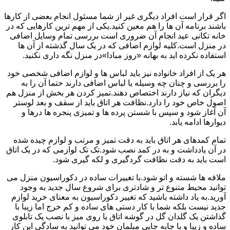
اگر قرار است افراد دیگری غیر از شما مسئول انجام بعضی از کارها
باشند برنامه آن ها را هم معین کنید.یکی از مهم ترین کارهایی که در
خانه تکانی عید انجام آن ضروری است بررسی تمام وسایل اضافی
در منزل است.کلیه لوازم اضافی که در یک سال گذشته از آن ها
استفاده نکرده اید به بهانه «روز مبادا»در منزل نگه داری نکنید.
هر یک از افراد خانواده نیز باید لباس ها و لوازم اضافی شخصی خود
را بررسی و چنان چه وسیله یا لباس اضافی دارند حتما آن را به
دیگران که نیاز دارند اختصاص دهند.تمیز کردن هر بخش از منزل هم
اصول خاص خود را دارد.نظافت هر اتاق باید از سقف و بعد لوستر
آن آغاز شود و سپس با شستن پرده ها و تمیزی پنجره ها درها و
دیوارها ادامه یابد.
تمام کمدهای هر اتاق باید به دقت تمیز و مرتب و لوازم چیده شده
در آن یادداشت و به در کمد نصب شود.تک تک لوازمی که در یک اتاق
است باید به دقت نظافت گردگیری و لکه گیری شود.
ملافه ها شسته و اتو شود.با تغییرات ساده در دکوراسیون منزل می
توانید محیط متنوع تر و شادتری برای شروع سال جدید به وجود
آورید.به یاد داشته باشید که تغییر دکوراسیون به معنای خرید لوازم
جدید نیست بلکه شما با کار دستی های ساده و کم خرج اما زیبا با
گذاشتن یک گلدان گل در گوشه اتاق یا روی میز با نصب یک تابلوی
ساده و زیبا و با جابه جایی مبلمان خود می توانید به سادگی این کار