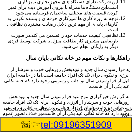
این شرکت دارای دستگاه های مجهز تجاری تمیزکاری
است.این دستگاه ها همراه با نیروی آموزش دیده برای تمیز
کردن قسمت های مختلف ساختمان فرستاده می شود.
توجه به ریزه کاری ها تمیزکاری حرفه ی و بسنده نکردن به
کارهای پایه ی از مهم ترین دلایل رضایت مشتریان نظافچی
است.
نظافچی کیفیت خدمات خود را تضمین می کند.در صورت
نارضایتی مشتری کار نظافت منزل یا شرکت توسط فردی
دیگر به رایگان انجام می شود.
راهکارها و نکات مهم در خانه تکانی پایان سال
ید فرا رسیدن سال جدید و نویدبخش روزهایی خوب و سرشار از
انرژی و نیکویی برای تک تک افراد جامعه است.اما در جامعه ایران
قبل از فرا رسیدن سال نو آداب و رسومی وجود دارد که خانه تکانی
عید یکی از آن هاست.
به گزارش خبرگزاری موج عید فرا رسیدن سال جدید و نویدبخش
روزهایی خوب و سرشار از انرژی و نیکویی برای تک تک افراد جامعه
است.اما در جامعه ایران قبل از فرا رسیدن سال نو آداب و رسومی
تلفن تماس فوری
نظافت منزل استاد معین نظافت ساختمان استاد
وجود دارد که خانه تکانی عید یکی از آن هاست.بر خلاف تصور عموم
معین
که خانه تکانی یک نظافت عمومی و کلی منزل به نظر می آید اگر
☞☏
tel:09196351909
بخواهیم به طور اصولی آن را انجام دهیم باید به برخی از نکات توجه
بیشتر داشته باشیم.