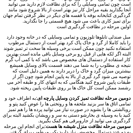
است چون تمامی وسایلی را که برای نظافت لازم دارید می توانید
آنجا بگذارید بقیه مراحل کار نیز بهتر است از بالا شروع شود مانند
گردگیری کتابخانه بوفه یا قفسه های دیگر در نظر گرفتن تمام جهان
برای تمیز کاری باعث می شود هیچ قسمتی را جا نگذارید.
اولین مرحله در نظافت گردگیری است
مبل صندلی تابلوها تلوزیون و تمامی وسایلی که در خانه وجود دارد
را باید کاملا از گرد و خاک پاک کرد بهتر است از دستمال مرطوب
استفاده نکنید چون ممکن است برخی وسیله ها سخت تر تمیز شوند
البته اگر لکه هایی از قبل رو برخی وسایل باقی مانده است بهترین
کار استفاده از دستمال های مخصوص می باشد که با کمی آب گرم
نتیجه ی مطلوب را به شما می دهند قسمت بالای وسایل همیشع
بیشترین میزان گرد و خاک را دربر دارند به همین دلیل است که
توصیه می شود گرد گیری از بالا به پایین انجام شود چون اگر از
طبقات پایین شروع کنید هنگامی که به انتهای کار و طبقه آخر می
رشسد ممکن است کل خاک ها بر روی طبقات پایین ریخته شود.
دومین مرحله نظافت تمیز کردن وسایل پارچه ای
:به اطراف خود و
تمامی اتاق ها سر بزنید ملحفه ها و روتختی ها را عوض کنید پتو و
روبالشتی ها را بشوید در صورت نیاز می توانید پرده ها را هم تمیز
کنید یا به وسیله ی بخارشو دستی به سر و رویشان بکشید البته برای
گردگیری می توانید از جاروبرقی هم کمک بگیرید.
سومین مرحله نظافت منزل شیشه ها هست
:برای انجام این مرحله
به دو عدد دستمال مخصوص نیاز دارید یکی مرطوب برای گرفتن