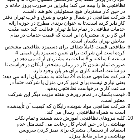
نظافتچی ها را بیمه می کند؛ بنابراین در صورت بروز حادثه ی
در حین کار مشتریان هیچ مسئولیتی نخواهند داشت.
شرکت نظافچی در شمال و جنوب و شرق و غرب تهران دفتر
کار دایر کرده است.تا به عنوان برندی مطرح در حوزه ارائه
خدمات نظافتی در تمام نقاط تهران فعالیت کند.جنبه مثبت
این کار برای مشتریان این است که قیمت خدمات در تمام
مناطق تهران یکسان است.
نظافچی قیمت کاملاً شفاف برای دستمزد نظافتچی مشخص
کرده است.این شرکت برای تعیین دستمزد پلن قیمتی 4
ساعته 6 ساعته و 8 ساعته به مشتریان ارائه می دهد.در
صورت تمام نشدن کار در زمان مشخص امکان درخواست تا
دو ساعت اضافه کاری برای هر پلن وجود دارد.
شرکت نظافچی خدمات 24 ساعته به مشتریان ارائه می دهد؛
یعنی نیازی نیست برای تمیز کردن منزل یا شرکت حتماً در
ساعت کاری درخواست نظافتچی بدهید.
قیمت یکسان در تمام روزهای هفته مزیت دیگر این شرکت
معتبر است.
شرکت نظافچی مواد شوینده رایگان که کیفیت آن تأییدشده
است به همراه نظافتچی ارسال می کند.
کلیه نیروهای نظافتچی آموزش دیده هستند و تمام نکات
بهداشتی را در حین انجام کار رعایت می کنند.مثل عدم
استفاده از دستمال مشترک برای تمیز کردن سرویس
بهداشتی و سایر نقاط منزل.