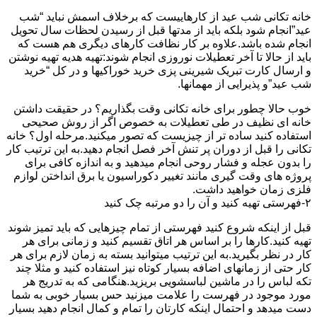
خانه تکانی شب عید از کارهاییست که برخلاف اسمش نباید “شب
عید”انجام شود بلکه باید از مدتها قبل از رسیدن لحظات سال تحویل
انجام شده باشد.علاوه بر کار نظافت کارهای دیگری هم هست که
باید از حالا تا آخر تعطیلات نوروزی انجام شوند:تهیه هدیه تهیه نوشتن
و ارسال کارت تبریک شیرینی پزی خرید خوراکیها و در کل “خرید
شب عید”و پذیرایی از مهمانها.
خوب حالا چطور برای خانه تکانی وقت بگذاریم؟ در حقیقت داشتن
خانه ای نظیف در طی تعطیلات به خصوص اگر از روش صحیحی
استفاده کنید ساده تر از چیزیست که تصور میکنید.مرحله اول؟ خانه
تکانی را قبل از دوران پر تنش آخر فصل انجام دهید.به این ترتیب کار
را بدون عجله و فشار روحی انجام میدهید و به اندازه کافی برای
پروژه های وقت گیری مانند تغییر دکوراسیون یا برق انداختن لوازم
فلزی زمان خواهید داشت.
۲-فهرستی تهیه کنید و آن را دو مرتبه چک کنید
قبل از اینکه شروع کنید فهرستی از تمام چیزهایی که باید تمیز شوند
تهیه کنید.کارها را بر اساس هر اتاق تقسیم کنید و زمانی برای هر
کار در نظر بگیرید.به این ترتیب میتوانید بسته به زمان لازم برای هر
کار حتی از زمانهای اضافه بسیار کوتاه نیز استفاده کنید و مثلا چند
تکه لباس را در ماشین لباسشویی بریزید.هنگامی که به تدریج هر
مورد موجود در فهرست را علامت میزنید حس بسیار خوبی به شما
دست میدهد و احتمال اینکه کارتان را تمام و کمال انجام دهید بسیار