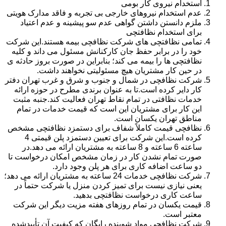
استخدام نیروی کار بومی
عدم استخدام نیروهای خارجی بی تجربه و فاقد مدارک هویتی
ملزم دانستن داشتن گواهی عدم سو پیشینه و عدم اعتیاد
برای استخدام نظافتچی
تمامی نظافتچی های شرکت نظافچی بیمه هستند.این شرکت
خود را در برابر حفظ جان کارکنانش مسئول می داند و کلیه
نظافتچی ها را بیمه می کند؛ بنابراین در صورت بروز حادثه ی
در حین کار مشتریان هیچ مسئولیتی نخواهند داشت.
شرکت نظافچی در شمال و جنوب و شرق و غرب تهران دفتر
کار دایر کرده است.تا به عنوان برندی مطرح در حوزه ارائه
خدمات نظافتی در تمام نقاط تهران فعالیت کند.جنبه مثبت
این کار برای مشتریان این است که قیمت خدمات در تمام
مناطق تهران یکسان است.
نظافچی قیمت کاملاً شفاف برای دستمزد نظافتچی مشخص
کرده است.این شرکت برای تعیین دستمزد پلن قیمتی 4
ساعته 6 ساعته و 8 ساعته به مشتریان ارائه می دهد.در
صورت تمام نشدن کار در زمان مشخص امکان درخواست تا
دو ساعت اضافه کاری برای هر پلن وجود دارد.
شرکت نظافچی خدمات 24 ساعته به مشتریان ارائه می دهد؛
یعنی نیازی نیست برای تمیز کردن منزل یا شرکت حتماً در
ساعت کاری درخواست نظافتچی بدهید.
قیمت یکسان در تمام روزهای هفته مزیت دیگر این شرکت
معتبر است.
شرکت نظافچی مواد شوینده رایگان که کیفیت آن تأییدشده