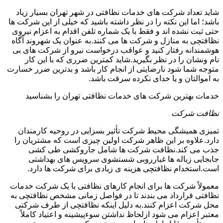
شاید تعداد شرکت های خدمات نظافتی در شهر تهران بسیار زیاد
باشد؛ اما این نکته را در نظر داشته باشید که خیلی از این شرکت ها
حتی ثبت نشده اند و فقط با یک شماره تلفن اقدام به اعزام نیروی
نظافتچی به منازل و شرکت ها می کنند.به عنوان یک شهروند آگاه
هوشمندانه رفتار کنید و عواقب درخواست نیرو از شرکت های بی
نام ونشان را در نظر بگیرید.شاید کمترین ضرری که با این کار
متوجه شما شود نارضایتی از انجام کار باشد و بدترین ضرر خسارت
به اموالتان و یا خدای نکرده سرقت باشد.
خدمات بهترین شرکت های خدمات نظافتی تهران را بشناسید
نظافت شرکت
تمیزی همیشگی محیط شرکت تأثیر بسزایی در روحیه کارمندان
دارد.علاوه بر این ظاهر شرکت اولین چیزی است که مشتریان را
جذب می کند.نظافت شرکت ها شامل جاروکشی طی کشی
جابجایی زباله ها غبارروبی شستشوی سرویس های بهداشتی
است.استخدام نظافتچی هزینه ی زیادی برای شرکت ها دارد.
معمولاً شرکت ها برای انجام کارهای نظافتی با یک شرکت خدمات
نظافتی قرارداد می بندند تا در فواصل زمانی مشخص نظافتچی به
محل شرکت اعزام کنند.به دلیل اینکه نظافتچی از طرف شرکتی
معتبر اعزام می شود ازلحاظ نداشتن سوءپیشینه و اعتیاد کاملاً