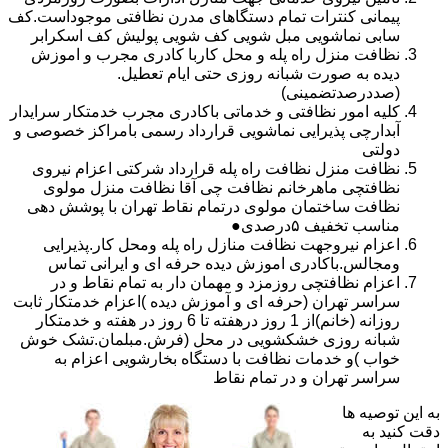
پیمانی کنترات تمام دستگاهای مدرن نظافتی موجوداست.کف
سابی نماشویی مبل شویی کف شویی پولیش کف اسکرابر
نظافت منزل راه پله و محل کاربا کادری مجرب و اموزش
دیده به صورت شبانه روزی حتی ایام تعطیل.
(صددرصدتضمینی)
کلیه امور نظافتی و خدماتی باکادری مجرب خدمتکار سرایدار
آبدارچی پذیرایی نماشویی قرارداد رسمی بامراکز خصوصی و
دولتی
نظافت منزل نظافت راه پله قرارداد شرکتی اعزام نیروی
نظافتچی ماهرخانم نظافت چی آقا نظافت منزل مولوی
نظافت ساختمان مولوی درتمام نقاط تهران با پوشش دهی
مناسب تخفیف ۵درصدی●
اعزام نیروجهت نظافت منازل راه پله ومحل کار.پذیرایی
ومجالس.باکادری اموزش دیده حرفه ای و ایرانی تماس
اعزام نظافتچی روزمزد و مهمان دار به تمام نقاط و در
سراسر تهران (حرفه ای و آموزش دیده )اعزام خدمتکار ثابت
روزانه (خانم)از 1 روز درهفته تا 6 روز در هفته و خدمتکار
شبانه روزی خشکشویی در محل (فرش.مبلمان.تشک خوش
خواب )و خدمات نظافت با دستگاه بخارشویی اعزام به
سراسر تهران و در تمام نقاط
به این توصیه ها
دقت کنید به