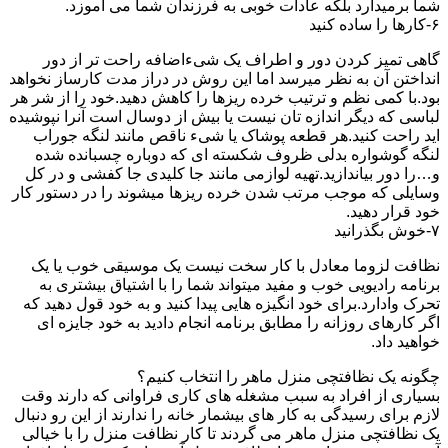
شما برمیدارد بلکه عادات خوبی به فرزندان شما می آموزد.
۶-کارها را ساده کنید
گاهی تمیز کردن دور و اطراف یک شیءاضافه راحت تر از دور
انداختن آن به نظر میرسد اما این روش در دراز مدت کارساز نخواهد
بود.با کمی نظم و ترتیب خرده ریزها را کاهش دهید.خود را از شر هر
لباسی که دیگر اندازه تان نیست یا بیش از دوسال است آنرا نپوشیده
اید راحت کنید.هر قطعه پوشاک یا شیء ناقص مانند لنگه جوراب
لنگه گوشواره بدلی ظروف شکسته ای که دوباره چسبانده شده
و…را دور بیاندازید.تهیه لوازمی مانند جا کلیدی جا کفشی و در کل
وسایلی که موجب مرتب شدن خرده ریزها میشوند را در دستور کار
خود قرار دهید.
۷-خوش بگذرانید
نظافت لزوما معادل با کار سخت نیست یک موسیقی خوب یا یک
برنامه رادیویی خوب و مفید میتواند شما را با اشتیاق بیشتری به
تحرک وادارد.برای خود انگیزه هایی پیدا کنید و به خود قول دهید که
اگر کارهای روزانه را مطابق برنامه انجام دادید به خود جایزه ای
خواهید داد.
چگونه یک نظافتچی منزل ماهر را انتخاب کنیم؟
بسیاری از افراد به سبب مشغله های کاری فراوانی که دارند وقت
لازم برای رسیدگی به کار های بیشمار خانه را ندارند از این رو دنبال
یک نظافتچی منزل ماهر می گردند تا کار نظافت منزل را با خیالی