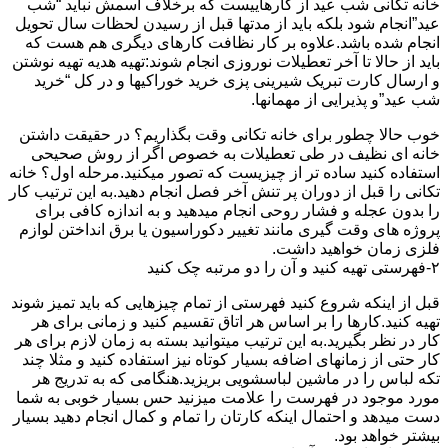
خانه تکانی شب عید از کارهاییست که برخلاف اسمش نباید “شب
عید”انجام شود بلکه باید از مدتها قبل از رسیدن لحظات سال تحویل
انجام شده باشد.علاوه بر کار نظافت کارهای دیگری هم هست که
باید از حالا تا آخر تعطیلات نوروزی انجام شوند:تهیه هدیه تهیه نوشتن
و ارسال کارت تبریک شیرینی پزی خرید خوراکیها و در کل “خرید
شب عید”و پذیرایی از مهمانها.
خوب حالا چطور برای خانه تکانی وقت بگذاریم؟ در حقیقت داشتن
خانه ای نظیف در طی تعطیلات به خصوص اگر از روش صحیحی
استفاده کنید ساده تر از چیزیست که تصور میکنید.مرحله اول؟ خانه
تکانی را قبل از دوران پر تنش آخر فصل انجام دهید.به این ترتیب کار
را بدون عجله و فشار روحی انجام میدهید و به اندازه کافی برای
پروژه های وقت گیری مانند تغییر دکوراسیون یا برق انداختن لوازم
فلزی زمان خواهید داشت.
۲-فهرستی تهیه کنید و آن را دو مرتبه چک کنید
قبل از اینکه شروع کنید فهرستی از تمام چیزهایی که باید تمیز شوند
تهیه کنید.کارها را بر اساس هر اتاق تقسیم کنید و زمانی برای هر
کار در نظر بگیرید.به این ترتیب میتوانید بسته به زمان لازم برای هر
کار حتی از زمانهای اضافه بسیار کوتاه نیز استفاده کنید و مثلا چند
تکه لباس را در ماشین لباسشویی بریزید.هنگامی که به تدریج هر
مورد موجود در فهرست را علامت میزنید حس بسیار خوبی به شما
دست میدهد و احتمال اینکه کارتان را تمام و کمال انجام دهید بسیار
بیشتر خواهد بود.