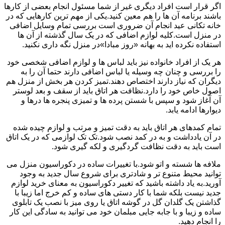
اگر قرار است افراد دیگری غیر از شما مسئول انجام بعضی از کارها
باشند برنامه آن ها را هم معین کنید.یکی از مهم ترین کارهایی که در
خانه تکانی عید انجام آن ضروری است بررسی تمام وسایل اضافی
در منزل است.کلیه لوازم اضافی که در یک سال گذشته از آن ها
استفاده نکرده اید به بهانه «روز مبادا»در منزل نگه داری نکنید.
هر یک از افراد خانواده نیز باید لباس ها و لوازم اضافی شخصی خود
را بررسی و چنان چه وسیله یا لباس اضافی دارند حتما آن را به
دیگران که نیاز دارند اختصاص دهند.تمیز کردن هر بخش از منزل هم
اصول خاص خود را دارد.نظافت هر اتاق باید از سقف و بعد لوستر
آن آغاز شود و سپس با شستن پرده ها و تمیزی پنجره ها درها و
دیوارها ادامه یابد.
تمام کمدهای هر اتاق باید به دقت تمیز و مرتب و لوازم چیده شده
در آن یادداشت و به در کمد نصب شود.تک تک لوازمی که در یک اتاق
است باید به دقت نظافت گردگیری و لکه گیری شود.
ملافه ها شسته و اتو شود.با تغییرات ساده در دکوراسیون منزل می
توانید محیط متنوع تر و شادتری برای شروع سال جدید به وجود
آورید.به یاد داشته باشید که تغییر دکوراسیون به معنای خرید لوازم
جدید نیست بلکه شما با کار دستی های ساده و کم خرج اما زیبا با
گذاشتن یک گلدان گل در گوشه اتاق یا روی میز با نصب یک تابلوی
ساده و زیبا و با جابه جایی مبلمان خود می توانید به سادگی این کار
را انجام دهید.