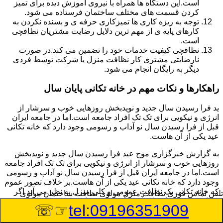
است.این دستگاه ها همراه با نیروی آموزش دیده برای تمیز
کردن قسمت های مختلف ساختمان فرستاده می شود.
توجه به ریزه کاری ها تمیزکاری حرفه ی و بسنده نکردن به
کارهای پایه ی از مهم ترین دلایل رضایت مشتریان نظافچی
است.
نظافچی کیفیت خدمات خود را تضمین می کند.در صورت
نارضایتی مشتری کار نظافت منزل یا شرکت توسط فردی
دیگر به رایگان انجام می شود.
راهکارها و نکات مهم در خانه تکانی پایان سال
ید فرا رسیدن سال جدید و نویدبخش روزهایی خوب و سرشار از
انرژی و نیکویی برای تک تک افراد جامعه است.اما در جامعه ایران
قبل از فرا رسیدن سال نو آداب و رسومی وجود دارد که خانه تکانی
عید یکی از آن هاست.
به گزارش خبرگزاری موج عید فرا رسیدن سال جدید و نویدبخش
روزهایی خوب و سرشار از انرژی و نیکویی برای تک تک افراد جامعه
است.اما در جامعه ایران قبل از فرا رسیدن سال نو آداب و رسومی
وجود دارد که خانه تکانی عید یکی از آن هاست.بر خلاف تصور عموم
که خانه تکانی یک نظافت عمومی و کلی منزل به نظر می آید اگر
تلفن تماس فوری
نظافت منزل مولوی نظافت ساختمان مولوی
بخواهیم به طور اصولی آن را انجام دهیم باید به برخی از نکات توجه
☞☏
tel:09196351909
بیشتر داشته باشیم.