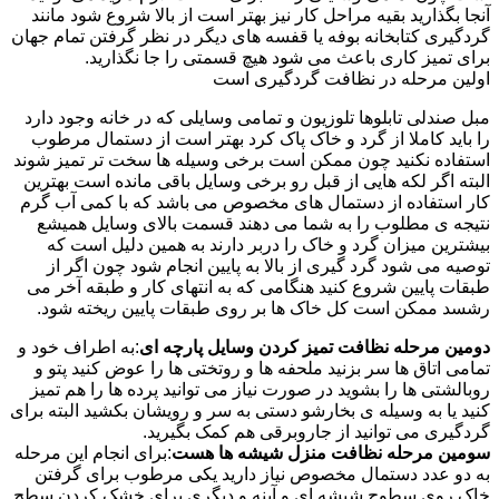
آنجا بگذارید بقیه مراحل کار نیز بهتر است از بالا شروع شود مانند
گردگیری کتابخانه بوفه یا قفسه های دیگر در نظر گرفتن تمام جهان
برای تمیز کاری باعث می شود هیچ قسمتی را جا نگذارید.
اولین مرحله در نظافت گردگیری است
مبل صندلی تابلوها تلوزیون و تمامی وسایلی که در خانه وجود دارد
را باید کاملا از گرد و خاک پاک کرد بهتر است از دستمال مرطوب
استفاده نکنید چون ممکن است برخی وسیله ها سخت تر تمیز شوند
البته اگر لکه هایی از قبل رو برخی وسایل باقی مانده است بهترین
کار استفاده از دستمال های مخصوص می باشد که با کمی آب گرم
نتیجه ی مطلوب را به شما می دهند قسمت بالای وسایل همیشع
بیشترین میزان گرد و خاک را دربر دارند به همین دلیل است که
توصیه می شود گرد گیری از بالا به پایین انجام شود چون اگر از
طبقات پایین شروع کنید هنگامی که به انتهای کار و طبقه آخر می
رشسد ممکن است کل خاک ها بر روی طبقات پایین ریخته شود.
دومین مرحله نظافت تمیز کردن وسایل پارچه ای
:به اطراف خود و
تمامی اتاق ها سر بزنید ملحفه ها و روتختی ها را عوض کنید پتو و
روبالشتی ها را بشوید در صورت نیاز می توانید پرده ها را هم تمیز
کنید یا به وسیله ی بخارشو دستی به سر و رویشان بکشید البته برای
گردگیری می توانید از جاروبرقی هم کمک بگیرید.
سومین مرحله نظافت منزل شیشه ها هست
:برای انجام این مرحله
به دو عدد دستمال مخصوص نیاز دارید یکی مرطوب برای گرفتن
خاک روی سطوح شیشه ای و آینه و دیگری برای خشک کردن سطح