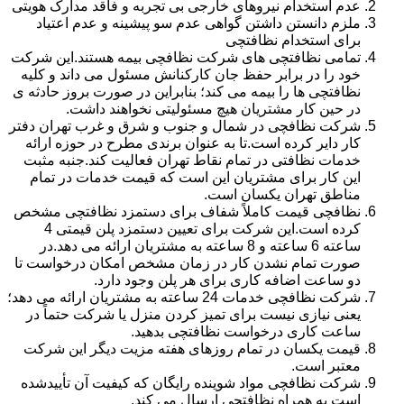
عدم استخدام نیروهای خارجی بی تجربه و فاقد مدارک هویتی
ملزم دانستن داشتن گواهی عدم سو پیشینه و عدم اعتیاد
برای استخدام نظافتچی
تمامی نظافتچی های شرکت نظافچی بیمه هستند.این شرکت
خود را در برابر حفظ جان کارکنانش مسئول می داند و کلیه
نظافتچی ها را بیمه می کند؛ بنابراین در صورت بروز حادثه ی
در حین کار مشتریان هیچ مسئولیتی نخواهند داشت.
شرکت نظافچی در شمال و جنوب و شرق و غرب تهران دفتر
کار دایر کرده است.تا به عنوان برندی مطرح در حوزه ارائه
خدمات نظافتی در تمام نقاط تهران فعالیت کند.جنبه مثبت
این کار برای مشتریان این است که قیمت خدمات در تمام
مناطق تهران یکسان است.
نظافچی قیمت کاملاً شفاف برای دستمزد نظافتچی مشخص
کرده است.این شرکت برای تعیین دستمزد پلن قیمتی 4
ساعته 6 ساعته و 8 ساعته به مشتریان ارائه می دهد.در
صورت تمام نشدن کار در زمان مشخص امکان درخواست تا
دو ساعت اضافه کاری برای هر پلن وجود دارد.
شرکت نظافچی خدمات 24 ساعته به مشتریان ارائه می دهد؛
یعنی نیازی نیست برای تمیز کردن منزل یا شرکت حتماً در
ساعت کاری درخواست نظافتچی بدهید.
قیمت یکسان در تمام روزهای هفته مزیت دیگر این شرکت
معتبر است.
شرکت نظافچی مواد شوینده رایگان که کیفیت آن تأییدشده
است به همراه نظافتچی ارسال می کند.