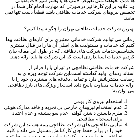
ها کمک بخواهند.مثل تعویض لامپ ها یا واشر شیرآلات باغبانی
و...علاوه بر این کارها نیز درصورتی که مهارت انجام کار شما در
تخصص نیروهای شرکت خدمات نظافتی باشد قطعاً دست تنها نمی
مانید.
بهترین شرکت خدمات نظافتی تهران را چگونه پیدا کنیم؟
زمانی می توانیم شرکت خدماتی معتبری برای کارهای نظافت پیدا
کنیم که خدمات و مسئولیت های اصلی آن ها را در قبال مشتری
بشناسیم.خدمات شرکت های نظافتی که در طول این مقاله بیان
کردیم خدمات استانداردی است که این شرکت ها باید ارائه دهند.
شرکت خدمات نظافتی نظافچی در تهران پا را فراتر از
استانداردهای اولیه گذاشته است.این شرکت توجه ویژه ی به
رضایت مشتریانش دارد و تمامی دغدغه های مشتریان خود را با
ارائه خدمات متفاوت پاسخ داده است.از ویژگی های بارز نظافچی
می توان به:
استخدام نیروی کار بومی
عدم استخدام نیروهای خارجی بی تجربه و فاقد مدارک هویتی
ملزم دانستن داشتن گواهی عدم سو پیشینه و عدم اعتیاد
برای استخدام نظافتچی
تمامی نظافتچی های شرکت نظافچی بیمه هستند.این شرکت
خود را در برابر حفظ جان کارکنانش مسئول می داند و کلیه
نظافتچی ها را بیمه می کند؛ بنابراین در صورت بروز حادثه ی