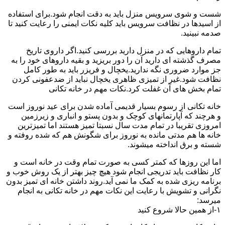
شست و شوی سرویس منزل باید به دقت انجام شود.برای استفاده
از اسیدها در نظافت سرویس باید کلیه نکات ایمنی را رعایت کنید تا
صدمه نبینید.
تمام داروهایی که در منزل دارید بررسی کنید.اگر داروی تاریخ
مصرف گذشته ای دارید آن را دور بریزید و بقیه داروهای خود را به
جز موارد ضروری نگه ندارید.یخچال و فریزر باید به طور کامل
نظافت شود.غیر از تمیزی ظاهری یخچال نباید از ضدعفونی کردن
تمام بخش های آن غفلت کرد.نکات مهم در خانه تکانی
خانه تکانی از رسوم بسیار قدیمی آماده شدن برای عید نوروز است
و هرچند که آپارتمانهای کوچک و بدون پستو و انباری و زیرزمین
امروزی تقریبا در تمام مدت سال نسبتا تمیز هستند اما تمیزترین
خانه ها هم مدتی مانده به نوروز برای شگونش هم که شده روفته و
شسته و برق انداخته میشوند.
اما این روزها که کمتر کسی به صورت تمام وقت در خانه است و
کار نظافت باید تدریجی انجام شود هیچ چیز بهتر از یک روش خوب و
برنامه ریزی شده به کمک ما نمی آید.روند داشتن خانه ای تمیز بدون
نگرانی و تشویش با رعایت این نکات مهم در خانه تکانی به انجام
میرسد:
۱-از همین حالا شروع کنید