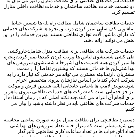
خدمات شرکت های نظافتی برای نظافت منازل را نیز می توان به
دو قسمت خدمات نظافت ساختمان و خدمات نظافت داخلی منازل
تقسیم کرد.
خدمات نظافت ساختمان شامل نظافت راه پله ها شستن حیاط
نماشویی کف سابی تمیز کردن درب و پنجره ها.شرکت های خدماتی
که دارای ماشین آلات تجاری نظافتی هستند بهترین خدمات را در این
بخش می توانند ارائه دهند.
خدمات شرکت های نظافتی برای نظافت منزل شامل:جاروکشی
طی کشی شستشوی لباس ها مرتب کردن کمدها تمیز کردن پنجره
ها تمیز کردن همه قسمت های آشپزخانه شستشوی سرویس های
بهداشتی.این ها خدماتی هستند که بیشترین تقاضا را از سمت
مشتریان دارند.البته مشتری می تواند هر خدمتی که نیاز دارد را به
شرکت اعلام کند تا بر اساس نیازشان نیروی متخصص اعزام
شود.تعویض لامپ ها باغبانی جابجایی اثاثیه شستن فرش و موکت
نیز جز خدماتی است که شرکت های خدمات نظافتی نیروی ماهر را
برای انجام آن اعزام می کنند.چند نکته اصلی که در زمان استفاده از
خدمات شرکت های نظافتی باید در نظر داشته باشید را بیان می
کنیم:
دستمزد نظافتچی برای نظافت منزل نیز به صورت ساعتی محاسبه
می شود.مسلم است که متراژ خانه تعداد سرویس های بهداشتی
تعداد اتاق خواب ها در تعداد ساعات کاری نظافتچی تأثیرگذار