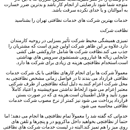
متوجه شما شود نارضایتی از انجام کار باشد و بدترین ضرر خسارت
به اموالتان و یا خدای نکرده سرقت باشد.
خدمات بهترین شرکت های خدمات نظافتی تهران را بشناسید
نظافت شرکت
تمیزی همیشگی محیط شرکت تأثیر بسزایی در روحیه کارمندان
دارد.علاوه بر این ظاهر شرکت اولین چیزی است که مشتریان را
جذب می کند.نظافت شرکت ها شامل جاروکشی طی کشی
جابجایی زباله ها غبارروبی شستشوی سرویس های بهداشتی
است.استخدام نظافتچی هزینه ی زیادی برای شرکت ها دارد.
معمولاً شرکت ها برای انجام کارهای نظافتی با یک شرکت خدمات
نظافتی قرارداد می بندند تا در فواصل زمانی مشخص نظافتچی به
محل شرکت اعزام کنند.به دلیل اینکه نظافتچی از طرف شرکتی
معتبر اعزام می شود ازلحاظ نداشتن سوءپیشینه و اعتیاد کاملاً
مورد تأیید و قابل اطمینان است.هزینه ی که در صورت بستن
قرارداد پرداخت می شود نیز کمتر از نرخ مصوب شرکت خدمات
نظافتی محاسبه می شود.
خدماتی که گفته شد را معمولاً تمام نظافتچی ها انجام می دهند؛ اما
حتماً از نظافتچی بخواهید داخل ماکرویو در و پنچرها و تلفن های
روی میز را هم تمیز کند.البته در لیست خدمات شرکت های نظافتی