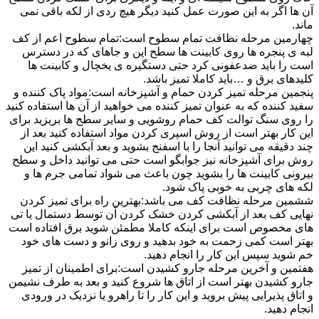
آن ها اگر به این صورت عمل کنید دیگر هیچ ردی از لکه باقی نمی
ماند.
چهارمین مرحله نظافت تمام سطوح است:تمام سطوح اعم از کف
لبه ی پنجره ها روی کابینت ها سطح اپن و جاهای که در دسترس
است را باید ضدعفونی کرد حتی دستگیره ی یخچال و کابینت ها
کلیدهای برق و …باید کاملا تمیز باشد.
پنجمین مرحله تمیز کردن حمام و آشپزخانه است:مواد پاک کننده و
سفید کننده که به عنوان تمیز کننده می خواهید از آن ها استفاده کنید
را روی سنگ توالت کف حمام روشویی و سایر سطح ها بریزید برای
این کار بهتر است از روش اسپری کردن مواد استفاده کنید بعد از
چند دقیقه می توانید آنجا را با اسفنج بشوید و بعد آبکشی کنید این
روش برای آشپزخانه نیز جوابگو است حتی می توانید داخل و سطح
بیرونی کابینت ها را بشوید چون باعث می شواد تمامی جرم ها و
لکه های چربی به خوبی پاک شود.
ششمین مرحله نظافت کف می باشد:بهترین راه برای تمیز کردن
نهایی کف بعد از آبکشی کردن خشک کردن آن توسط دستمال یا تی
های مخصوص است برای اینکه کاملا مطمئن شوید برق افتاده است
بهتر است کمی زحمت به خود بدهید و روی زانو و دست های خود
خم شوید سپس این کار را انجام دهید.
هفتمین و آخرین مرحله جارو کشیدن است:برای اطمینان از تمیز
جارو کشیدن بهتر است از اتاق ها شروع کنید و بعد به طرف نشیمن
و اتاق پذیرایی پیش بروید و این کار را تا راهرو یا نزدیک در ورودی
انجام دهید.