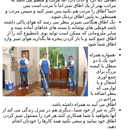
مراتب بهتر از یک اطاق تمیز اما نا مرتب است پس
حتما"اطاق را مرتب هم بکنید.پس تمیز کنید و سپس مرتب و
همینطور به پایین اطاق نزدیک شوید.
-یک اطاق هنگامی تمیزتر بنظر می رسد که هوای پاکی داشته
باشد قوطی های نوشابه یا بسته های غذاهای آماده نیمه و
سایر ملزوماتی که ممکن است تولید بوی نامطبوع کند را از
اطاق جمع کنید و با باز کردن پنجره ها بگذارید هوای تمیز وارد
اطاق شما شود
-همواره همراه
خود یک یا دو
سطل یا کیسه
بزرگ برای
جمع آوری
آشغال و یا
لوازمی که
بنظر اضافه یا
مزاحم در
اطاق می آیند به همراه داشته باشد.
-اگر به غیر از خود شما...دیگری هم در منزل زندگی می کند از
آنها بخواهید با شما همکاری کنند.هر فرد را مسئول تمیز کردن
اطاق خود نمایید و سعی نکنید همه کارها را خودتان انجام
دهید.