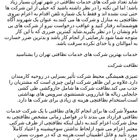
شاید تعداد شرکت های خدمات نظافتی در شهر تهران بسیار زیاد
باشد؛ اما این نکته را در نظر داشته باشید که خیلی از این شرکت ها
حتی ثبت نشده اند و فقط با یک شماره تلفن اقدام به اعزام نیروی
نظافتچی به منازل و شرکت ها می کنند.به عنوان یک شهروند آگاه
هوشمندانه رفتار کنید و عواقب درخواست نیرو از شرکت های بی
نام ونشان را در نظر بگیرید.شاید کمترین ضرری که با این کار
متوجه شما شود نارضایتی از انجام کار باشد و بدترین ضرر خسارت
به اموالتان و یا خدای نکرده سرقت باشد.
خدمات بهترین شرکت های خدمات نظافتی تهران را بشناسید
نظافت شرکت
تمیزی همیشگی محیط شرکت تأثیر بسزایی در روحیه کارمندان
دارد.علاوه بر این ظاهر شرکت اولین چیزی است که مشتریان را
جذب می کند.نظافت شرکت ها شامل جاروکشی طی کشی
جابجایی زباله ها غبارروبی شستشوی سرویس های بهداشتی
است.استخدام نظافتچی هزینه ی زیادی برای شرکت ها دارد.
معمولاً شرکت ها برای انجام کارهای نظافتی با یک شرکت خدمات
نظافتی قرارداد می بندند تا در فواصل زمانی مشخص نظافتچی به
محل شرکت اعزام کنند.به دلیل اینکه نظافتچی از طرف شرکتی
معتبر اعزام می شود ازلحاظ نداشتن سوءپیشینه و اعتیاد کاملاً
مورد تأیید و قابل اطمینان است.هزینه ی که در صورت بستن