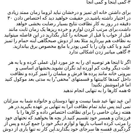
۳-کمی اینجا و کمی آنجا
برای داشتن خانه ای تمیز و درخشان نباید لزوما زمان ممتد زیادی
در اختیار داشته باشید.در حقیقت خواهید دید که اختصاص دادن ۳۰
دقیقه در روز به کار نظافت نتایج بسیار رضایت بخشی خواهد
داشت.برای مرتب کردن لوازم و خرده ریزها یک زمان ثابت مانند
قبل از خواب یا قبل از صبحانه را کنار بگذارید در این فاصله میتوانید
به نظافت هم بپردازید مثلا بعد از دوش صبحگاهی آینه حمام را تمیز
کنید و یا کف وان را با کمی پودر یا مایع مخصوص برق بیاندازید.
۴-گاهی میانبر زدن اشکالی ندارد
اگر تا اینجا هر توصیه ای را به جز مورد اول عملی کرده و یا به هر
علت دیگر وقت کم آورده اید نگران نشوید.بخشهای اساسی و
بیرونی خانه مانند پرده ها فرش و مبلمان را تمیز کرده و نظافت
داخل کمدها کابینتها و قسمتهای “مخفی”را به مدتی بعد موکول کنید
اما فراموشش نکنید!
۵-همه کارها را به تنهایی انجام ندهید
این عید تنها عید شما نیست و تنها دوستان و خانواده شما به منزلتان
نمی آیند پس نباید تمام نظافت آنرا به تنهایی بر عهده بگیرید.در هر
هفته زمان خاصی را برای نظافت اختصاص داده و کارها را با
فرزندان و همسر خود تقسیم کنید.از بچه ها بخواهید که تختهای خود
را مرتب کرده اسباب بازیها و لوازم دیگر خود را جمع کرده و پس از
گردگیری قفسه ها سرجای خود بگذارند.این کار نه تنها باری از دوش