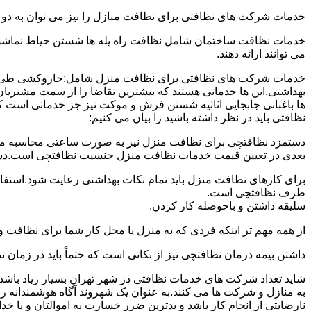
خدمات شرکت های نظافتی برای نظافت منازل را نیز می توان به د
خدمات نظافت ساختمان شامل نظافت راه پله ها شستن حیاط نماشویی
می توانند ارائه دهند.
خدمات شرکت های نظافتی برای نظافت منزل شامل:جاروکشی طی ک
بهداشتی.این ها خدماتی هستند که بیشترین تقاضا را از سمت مشتریان
ها باغبانی جابجایی اثاثیه شستن فرش و موکت نیز جز خدماتی است ک
نظافتی باید در نظر داشته باشید را بیان می کنیم:
دستمزد نظافتچی برای نظافت منزل نیز به صورت ساعتی محاسبه می ش
بعدی در تعیین قیمت خدمات نظافت منزل جنسیت نظافتچی است.دستمزد
برای کارهای نظافت منزل باید تمام نکات بهداشتی رعایت شود.استف
طرف نظافتچی است.
سلیقه داشتن و باحوصله کار کردن.
از همه مهم تر اینکه فردی که به منزل یا محل کار شما برای نظافت و
داشتن بیمه درمان نظافتچی نیز از نکاتی است که حتماً باید در زما
شاید تعداد شرکت های خدمات نظافتی در شهر تهران بسیار زیاد باشد؛ ا
به منازل و شرکت ها می کنند.به عنوان یک شهروند آگاه هوشمندانه ر
نارضایتی از انجام کار باشد و بدترین ضرر خسارت به اموالتان و یا خ