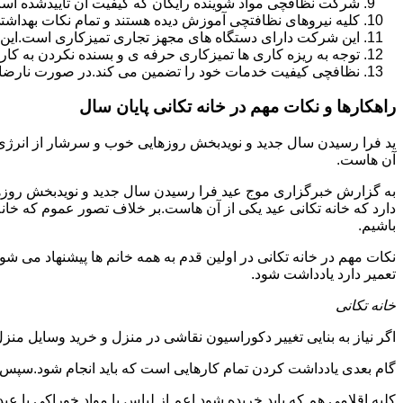
شرکت نظافچی مواد شوینده رایگان که کیفیت آن تأییدشده است
کلیه نیروهای نظافتچی آموزش دیده هستند و تمام نکات بهداشت
این شرکت دارای دستگاه های مجهز تجاری تمیزکاری است.این 
توجه به ریزه کاری ها تمیزکاری حرفه ی و بسنده نکردن به کا
نظافچی کیفیت خدمات خود را تضمین می کند.در صورت نارضای
راهکارها و نکات مهم در خانه تکانی پایان سال
ید فرا رسیدن سال جدید و نویدبخش روزهایی خوب و سرشار از انرژی و 
آن هاست.
به گزارش خبرگزاری موج عید فرا رسیدن سال جدید و نویدبخش روزهای
دارد که خانه تکانی عید یکی از آن هاست.بر خلاف تصور عموم که خانه
باشیم.
نکات مهم در خانه تکانی در اولین قدم به همه خانم ها پیشنهاد می شود ک
تعمیر دارد یادداشت شود.
خانه تکانی
اگر نیاز به بنایی تغییر دکوراسیون نقاشی در منزل و خرید وسایل منزل 
گام بعدی یادداشت کردن تمام کارهایی است که باید انجام شود.سپس کا
کلیه اقلامی هم که باید خریده شود اعم از لباس یا مواد خوراکی یا عید