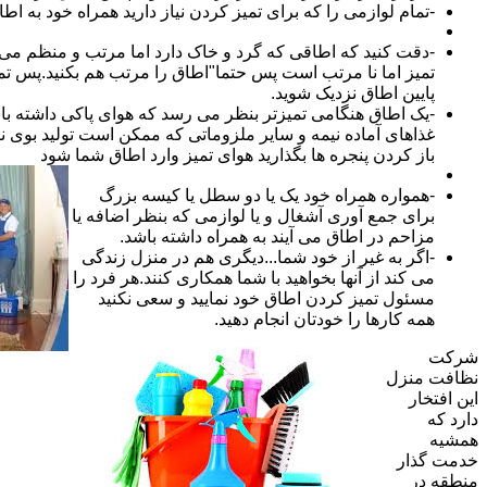
-تمام لوازمی را که برای تمیز کردن نیاز دارید همراه خود به اطا
-دقت کنید که اطاقی که گرد و خاک دارد اما مرتب و منظم می ب
تمیز اما نا مرتب است پس حتما"اطاق را مرتب هم بکنید.پس تم
پایین اطاق نزدیک شوید.
-یک اطاق هنگامی تمیزتر بنظر می رسد که هوای پاکی داشته با
غذاهای آماده نیمه و سایر ملزوماتی که ممکن است تولید بوی نام
باز کردن پنجره ها بگذارید هوای تمیز وارد اطاق شما شود
-همواره همراه خود یک یا دو سطل یا کیسه بزرگ
برای جمع آوری آشغال و یا لوازمی که بنظر اضافه یا
مزاحم در اطاق می آیند به همراه داشته باشد.
-اگر به غیر از خود شما...دیگری هم در منزل زندگی
می کند از آنها بخواهید با شما همکاری کنند.هر فرد را
مسئول تمیز کردن اطاق خود نمایید و سعی نکنید
همه کارها را خودتان انجام دهید.
شرکت
نظافت منزل
این افتخار
دارد که
همشیه
خدمت گذار
منطقه در