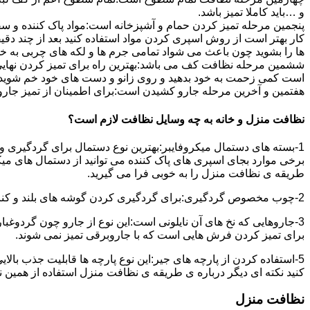
و …باید کاملا تمیز باشد.
پنجمین مرحله تمیز کردن حمام و آشپزخانه است:مواد پاک کننده و سفی
کار بهتر است از روش اسپری کردن مواد استفاده کنید بعد از چند دقیق
ها را بشوید چون باعث می شواد تمامی جرم ها و لکه های چربی به خ
ششمین مرحله نظافت کف می باشد:بهترین راه برای تمیز کردن نهای
است کمی زحمت به خود بدهید و روی زانو و دست های خود خم شوید سپ
هفتمین و آخرین مرحله جارو کشیدن است:برای اطمینان از تمیز جارو کش
نظافت منزل و خانه به چه وسایل نظافت لازم است؟
1-بسته های دستمال میکروفایبر:بهترین نوع دستمال برای گردگیری و
برخی موارد بجای اسپری های پاک کننده می توانید از دستمال های می
طریقه ی نظافت منزل را به خوبی فرا می گیرید.
2-چوب مخصوص گردگیری:برای گردگیری کردن گوشه های بلند و کناره هایی که دسترسی به آن سخت است استفاده می شود بهتر از در سر این چوب یک دستمال میکروفایبر وصل کنید.
3-جاروهایی که نخ های آن نایلونی است:این نوع از جارو چون گردوغبار
برای تمیز کردن فرش هایی است که با جاروبرقی تمیز نمی شوند.
5-استفاده کردن از پارچه های جیر:این نوع پارچه ها قابلیت جذب بال
کنید نکته ای دیگر درباره ی طریقه ی نظافت منزل استفاده از همین ن
نظافت منزل