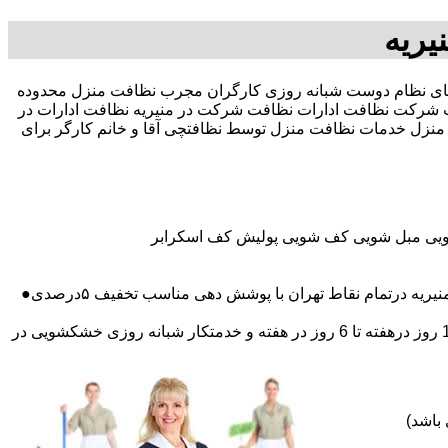
یریه
ر صد تخفیف بیمه رایگان 09196351909-آقای نظام دوست شبانه روزی کارگران مجرب نظافت منزل محدوده
شرکت نظافت ادارات نظافت شرکت در منیریه نظافت ادارات در
چی منزل خدمات نظافت منزل توسط نظافتچی آقا و خانم کارگر برای
شویی مبل شویی کف شویی پولیش کف اسکرابر
 درتمام نقاط تهران با پوشش دهی مناسب تخفیف ۵درصدی●
اعزام نظافتچی روزمزد و مهمان دار به تمام نقاط و در سراسر تهران (حرفه ای و آموزش دیده )اعزام خدمتکار ثابت روزانه (خانم)از 1 روز درهفته تا 6 روز در هفته و خدمتکار شبانه روزی خشکشویی در
باشد)