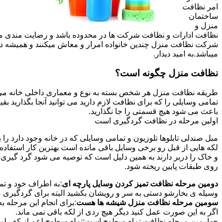
امر نظافت
ساختمان
منزل و
نظافت ادارات و نظافت شرکت ها در محدوده باشد و رضایت مندی مشتر
شرکت نظافت منزل چندین خانواده امرار و معاش میکنند و همیشه 
میباشد.به امید دیدار.
نظافت منزل چگونه است؟
طریقه نظافت منزل هر شخص بسته به نوع و معماری داخلی خانه می ت
تمامی وسایلی را که برای نظافت لازم دارید می توانید آنجا بگذارید ب
باعث می شود هیچ قسمتی را جا نگذارید.
اولین مرحله در نظافت گردگیری است
مبل صندلی تابلوها تلوزیون و تمامی وسایلی که در خانه وجود دارد ر
لکه هایی از قبل رو برخی وسایل باقی مانده است بهترین کار استفا
و خاک را دربر دارند به همین دلیل است که توصیه می شود گرد گیری ا
روی طبقات پایین ریخته شود.
دومین مرحله نظافت تمیز کردن وسایل پارچه ای
:به اطراف خود و تما
وسیله ی بخارشو دستی به سر و رویشان بکشید البته برای گردگیری می
سومین مرحله نظافت منزل شیشه ها هست
:برای انجام این مرحله
اگر به این صورت عمل کنید دیگر هیچ ردی از لکه باقی نمی ماند.
چهارمین مرحله نظافت تمام سطوح است:تمام سطوح اعم از کف لبه ی 