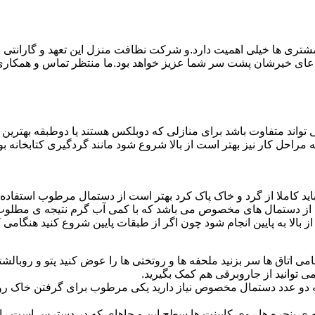
ی ها خیلی اهمیت دارد.و شرکت نظافت منزل این تعهد و گارانتی را ب
دعای خیرشان پشت سر شما عزیز خواهد بود.ما منتظر تماس و همکار
واند متفاوت باشد برای منازلی که دوبلکس هستند یا دوطبقه بهتری
قیه مراحل کار نیز بهتر است از بالا شروع شود مانند گردگیری کتابخانه
ا باید کاملا از گرد و خاک پاک کرد بهتر است از دستمال مرطوب استفا
ده از دستمال های مخصوص می باشد که با کمی آب گرم نتیجه ی مطلوب
ز بالا به پایین انجام شود چون اگر از طبقات پایین شروع کنید هنگام
می اتاق ها سر بزنید ملحفه ها و روتختی ها را عوض کنید پتو و روبالشتی 
 توانید از جاروبرقی هم کمک بگیرید.
 به دو عدد دستمال مخصوص نیاز دارید یکی مرطوب برای گرفتن خاک 
پنجره ها روی کابینت ها سطح اپن و جاهای که در دسترس است را با