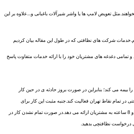
ند.مثل تعویض لامپ ها یا واشر شیرآلات باغبانی و...علاوه بر این
م.خدمات شرکت های نظافتی که در طول این مقاله بیان کردیم
و تمامی دغدغه های مشتریان خود را با ارائه خدمات متفاوت پاسخ
بیمه می کند؛ بنابراین در صورت بروز حادثه ی در حین کار
در تمام نقاط تهران فعالیت کند.جنبه مثبت این کار برای
نظافچی قیمت کاملاً شفاف برای دستمزد نظافتچی مشخص کرده است.این شرکت برای تعیین دستمزد پلن قیمتی 4 ساعته 6 ساعته و 8 ساعته به مشتریان ارائه می دهد.در صورت تمام نشدن کار در