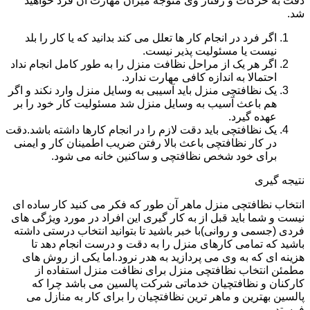
دقت به حرکات و رفتار وی متوجه میزان مهارت آن فرد خواهید
شد.
اگر فرد در انجام کار ها تعلل می کند بدانید که یا کار را بلد
نیست یا مسئولیت پذیر نیست.
اگر هر یک از مراحل نظافت منزل را به طور کامل انجام نداد
احتمالا به اندازه کافی مهارت ندارد.
یک نظافتچی منزل باید آسیبی به وسایل منزل وارد نکند و اگر
هم باعث آسیب به وسایل منزل شد مسئولیت کار خود را بر
عهده گیرد.
یک نظافتچی باید دقت لازم را در انجام کارها داشته باشد.دقت
در کار نظافتچی باعث بالا رفتن ضریب اطمینان کار و ایمنی
برای خود شخص نظافتچی و ساکنین خانه می شود.
نتیجه گیری
انتخاب نظافتچی منزل ماهر آن طور که فکر می کنید کار ساده ای
نیست و شما باید قبل از به کار گیری این افراد در مورد ویژگی های
فردی (جسمی و روانی)با خبر باشید تا بتوانید انتخاب درستی داشته
باشید که تمامی کارهای منزل را به دقت و درست انجام دهد تا
هزینه ای که به وی می پردازید به هدر نرود.اما یکی از روش های
مطمئن انتخاب نظافتچی منزل برای نظافت منزل استفاده از
کارکنان و نظافتچیان خدماتی شرکت پالسین می باشد چرا که
پالسین بهترین و ماهر ترین نظافتچیان را برای کار به منازل می
فرستد.