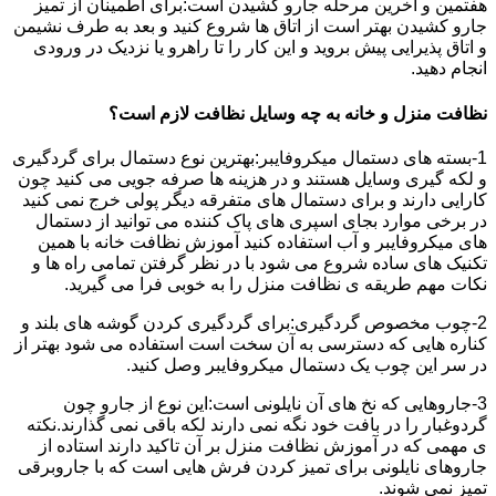
هفتمین و آخرین مرحله جارو کشیدن است:برای اطمینان از تمیز
جارو کشیدن بهتر است از اتاق ها شروع کنید و بعد به طرف نشیمن
و اتاق پذیرایی پیش بروید و این کار را تا راهرو یا نزدیک در ورودی
انجام دهید.
نظافت منزل و خانه به چه وسایل نظافت لازم است؟
1-بسته های دستمال میکروفایبر:بهترین نوع دستمال برای گردگیری
و لکه گیری وسایل هستند و در هزینه ها صرفه جویی می کنید چون
کارایی دارند و برای دستمال های متفرقه دیگر پولی خرج نمی کنید
در برخی موارد بجای اسپری های پاک کننده می توانید از دستمال
های میکروفایبر و آب استفاده کنید آموزش نظافت خانه با همین
تکنیک های ساده شروع می شود با در نظر گرفتن تمامی راه ها و
نکات مهم طریقه ی نظافت منزل را به خوبی فرا می گیرید.
2-چوب مخصوص گردگیری:برای گردگیری کردن گوشه های بلند و
کناره هایی که دسترسی به آن سخت است استفاده می شود بهتر از
در سر این چوب یک دستمال میکروفایبر وصل کنید.
3-جاروهایی که نخ های آن نایلونی است:این نوع از جارو چون
گردوغبار را در بافت خود نگه نمی دارند لکه باقی نمی گذارند.نکته
ی مهمی که در آموزش نظافت منزل بر آن تاکید دارند استاده از
جاروهای نایلونی برای تمیز کردن فرش هایی است که با جاروبرقی
تمیز نمی شوند.