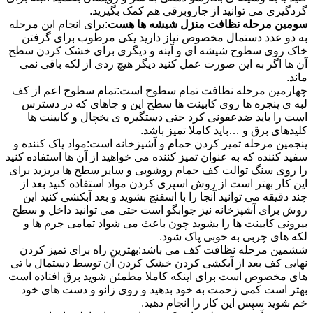
گردگیری می توانید از جاروبرقی هم کمک بگیرید.
سومین مرحله نظافت منزل شیشه ها هست
:برای انجام این مرحله
به دو عدد دستمال مخصوص نیاز دارید یکی مرطوب برای گرفتن
خاک روی سطوح شیشه ای و آینه و دیگری برای خشک کردن سطح
آن ها اگر به این صورت عمل کنید دیگر هیچ ردی از لکه باقی نمی
ماند.
چهارمین مرحله نظافت تمام سطوح است:تمام سطوح اعم از کف
لبه ی پنجره ها روی کابینت ها سطح اپن و جاهای که در دسترس
است را باید ضدعفونی کرد حتی دستگیره ی یخچال و کابینت ها
کلیدهای برق و …باید کاملا تمیز باشد.
پنجمین مرحله تمیز کردن حمام و آشپزخانه است:مواد پاک کننده و
سفید کننده که به عنوان تمیز کننده می خواهید از آن ها استفاده کنید
را روی سنگ توالت کف حمام روشویی و سایر سطح ها بریزید برای
این کار بهتر است از روش اسپری کردن مواد استفاده کنید بعد از
چند دقیقه می توانید آنجا را با اسفنج بشوید و بعد آبکشی کنید این
روش برای آشپزخانه نیز جوابگو است حتی می توانید داخل و سطح
بیرونی کابینت ها را بشوید چون باعث می شواد تمامی جرم ها و
لکه های چربی به خوبی پاک شود.
ششمین مرحله نظافت کف می باشد:بهترین راه برای تمیز کردن
نهایی کف بعد از آبکشی کردن خشک کردن آن توسط دستمال یا تی
های مخصوص است برای اینکه کاملا مطمئن شوید برق افتاده است
بهتر است کمی زحمت به خود بدهید و روی زانو و دست های خود
خم شوید سپس این کار را انجام دهید.