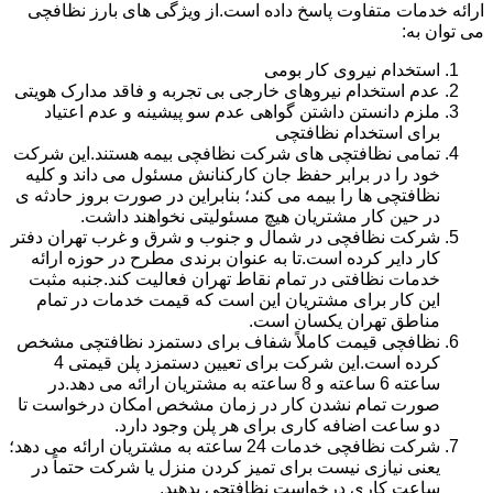
ارائه خدمات متفاوت پاسخ داده است.از ویژگی های بارز نظافچی
می توان به:
استخدام نیروی کار بومی
عدم استخدام نیروهای خارجی بی تجربه و فاقد مدارک هویتی
ملزم دانستن داشتن گواهی عدم سو پیشینه و عدم اعتیاد
برای استخدام نظافتچی
تمامی نظافتچی های شرکت نظافچی بیمه هستند.این شرکت
خود را در برابر حفظ جان کارکنانش مسئول می داند و کلیه
نظافتچی ها را بیمه می کند؛ بنابراین در صورت بروز حادثه ی
در حین کار مشتریان هیچ مسئولیتی نخواهند داشت.
شرکت نظافچی در شمال و جنوب و شرق و غرب تهران دفتر
کار دایر کرده است.تا به عنوان برندی مطرح در حوزه ارائه
خدمات نظافتی در تمام نقاط تهران فعالیت کند.جنبه مثبت
این کار برای مشتریان این است که قیمت خدمات در تمام
مناطق تهران یکسان است.
نظافچی قیمت کاملاً شفاف برای دستمزد نظافتچی مشخص
کرده است.این شرکت برای تعیین دستمزد پلن قیمتی 4
ساعته 6 ساعته و 8 ساعته به مشتریان ارائه می دهد.در
صورت تمام نشدن کار در زمان مشخص امکان درخواست تا
دو ساعت اضافه کاری برای هر پلن وجود دارد.
شرکت نظافچی خدمات 24 ساعته به مشتریان ارائه می دهد؛
یعنی نیازی نیست برای تمیز کردن منزل یا شرکت حتماً در
ساعت کاری درخواست نظافتچی بدهید.