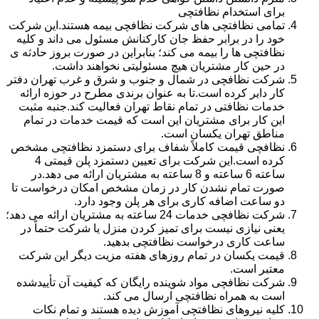
برای استخدام نظافتچی
تمامی نظافتچی های شرکت نظافچی بیمه هستند.این شرکت
خود را در برابر حفظ جان کارکنانش مسئول می داند و کلیه
نظافتچی ها را بیمه می کند؛ بنابراین در صورت بروز حادثه ی
در حین کار مشتریان هیچ مسئولیتی نخواهند داشت.
شرکت نظافچی در شمال و جنوب و شرق و غرب تهران دفتر
کار دایر کرده است.تا به عنوان برندی مطرح در حوزه ارائه
خدمات نظافتی در تمام نقاط تهران فعالیت کند.جنبه مثبت
این کار برای مشتریان این است که قیمت خدمات در تمام
مناطق تهران یکسان است.
نظافچی قیمت کاملاً شفاف برای دستمزد نظافتچی مشخص
کرده است.این شرکت برای تعیین دستمزد پلن قیمتی 4
ساعته 6 ساعته و 8 ساعته به مشتریان ارائه می دهد.در
صورت تمام نشدن کار در زمان مشخص امکان درخواست تا
دو ساعت اضافه کاری برای هر پلن وجود دارد.
شرکت نظافچی خدمات 24 ساعته به مشتریان ارائه می دهد؛
یعنی نیازی نیست برای تمیز کردن منزل یا شرکت حتماً در
ساعت کاری درخواست نظافتچی بدهید.
قیمت یکسان در تمام روزهای هفته مزیت دیگر این شرکت
معتبر است.
شرکت نظافچی مواد شوینده رایگان که کیفیت آن تأییدشده
است به همراه نظافتچی ارسال می کند.
کلیه نیروهای نظافتچی آموزش دیده هستند و تمام نکات