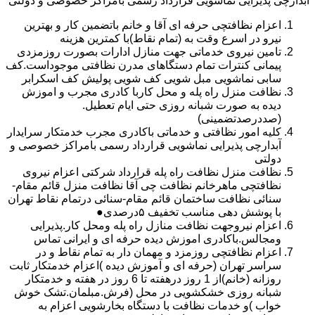
آبدارچی پذیرایی نماشویی قرارداد رسمی بامراکز خصوصی و دولتی
اعزام نظافتچی حرفه ای آقا و خانم باتضمین کار و بهترین
نیرو در اسرع وقت به (تمام نقاط)با کمترین هزینه
تامین نیروی خدماتی جهت منازل ادارات بصورت روزمزدی
پیمانی کنترات تمام دستگاهای مدرن نظافتی موجوداست.کف
سابی نماشویی مبل شویی کف شویی پولیش کف اسکرابر
نظافت منزل راه پله و محل کاربا کادری مجرب و اموزش
دیده به صورت شبانه روزی حتی ایام تعطیل.
(صددرصدتضمینی)
کلیه امور نظافتی و خدماتی باکادری مجرب خدمتکار سرایدار
آبدارچی پذیرایی نماشویی قرارداد رسمی بامراکز خصوصی و
دولتی
نظافت منزل نظافت راه پله قرارداد شرکتی اعزام نیروی
نظافتچی ماهرخانم نظافت چی آقا نظافت منزل قائم مقام-
سنائی نظافت ساختمان قائم مقام-سنائی درتمام نقاط تهران
با پوشش دهی مناسب تخفیف ۵درصدی●
اعزام نیروجهت نظافت منازل راه پله ومحل کار.پذیرایی
ومجالس.باکادری اموزش دیده حرفه ای و ایرانی تماس
اعزام نظافتچی روزمزد و مهمان دار به تمام نقاط و در
سراسر تهران (حرفه ای و آموزش دیده )اعزام خدمتکار ثابت
روزانه (خانم)از 1 روز درهفته تا 6 روز در هفته و خدمتکار
شبانه روزی خشکشویی در محل (فرش.مبلمان.تشک خوش
خواب )و خدمات نظافت با دستگاه بخارشویی اعزام به