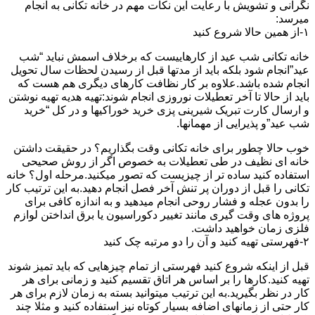
نگرانی و تشویش با رعایت این نکات مهم در خانه تکانی به انجام
میرسد:
۱-از همین حالا شروع کنید
خانه تکانی شب عید از کارهاییست که برخلاف اسمش نباید “شب
عید”انجام شود بلکه باید از مدتها قبل از رسیدن لحظات سال تحویل
انجام شده باشد.علاوه بر کار نظافت کارهای دیگری هم هست که
باید از حالا تا آخر تعطیلات نوروزی انجام شوند:تهیه هدیه تهیه نوشتن
و ارسال کارت تبریک شیرینی پزی خرید خوراکیها و در کل “خرید
شب عید”و پذیرایی از مهمانها.
خوب حالا چطور برای خانه تکانی وقت بگذاریم؟ در حقیقت داشتن
خانه ای نظیف در طی تعطیلات به خصوص اگر از روش صحیحی
استفاده کنید ساده تر از چیزیست که تصور میکنید.مرحله اول؟ خانه
تکانی را قبل از دوران پر تنش آخر فصل انجام دهید.به این ترتیب کار
را بدون عجله و فشار روحی انجام میدهید و به اندازه کافی برای
پروژه های وقت گیری مانند تغییر دکوراسیون یا برق انداختن لوازم
فلزی زمان خواهید داشت.
۲-فهرستی تهیه کنید و آن را دو مرتبه چک کنید
قبل از اینکه شروع کنید فهرستی از تمام چیزهایی که باید تمیز شوند
تهیه کنید.کارها را بر اساس هر اتاق تقسیم کنید و زمانی برای هر
کار در نظر بگیرید.به این ترتیب میتوانید بسته به زمان لازم برای هر
کار حتی از زمانهای اضافه بسیار کوتاه نیز استفاده کنید و مثلا چند