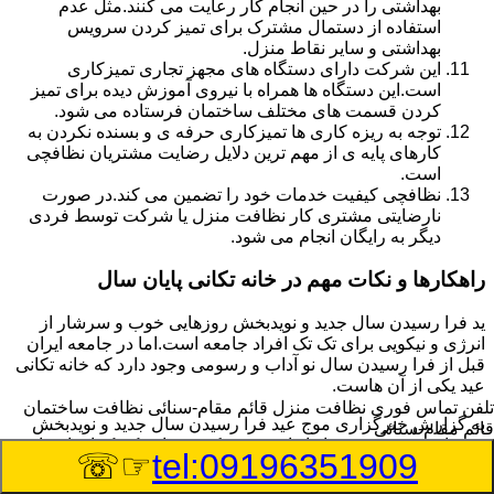
بهداشتی را در حین انجام کار رعایت می کنند.مثل عدم
استفاده از دستمال مشترک برای تمیز کردن سرویس
بهداشتی و سایر نقاط منزل.
این شرکت دارای دستگاه های مجهز تجاری تمیزکاری
است.این دستگاه ها همراه با نیروی آموزش دیده برای تمیز
کردن قسمت های مختلف ساختمان فرستاده می شود.
توجه به ریزه کاری ها تمیزکاری حرفه ی و بسنده نکردن به
کارهای پایه ی از مهم ترین دلایل رضایت مشتریان نظافچی
است.
نظافچی کیفیت خدمات خود را تضمین می کند.در صورت
نارضایتی مشتری کار نظافت منزل یا شرکت توسط فردی
دیگر به رایگان انجام می شود.
راهکارها و نکات مهم در خانه تکانی پایان سال
ید فرا رسیدن سال جدید و نویدبخش روزهایی خوب و سرشار از
انرژی و نیکویی برای تک تک افراد جامعه است.اما در جامعه ایران
قبل از فرا رسیدن سال نو آداب و رسومی وجود دارد که خانه تکانی
عید یکی از آن هاست.
تلفن تماس فوری
نظافت منزل قائم مقام-سنائی نظافت ساختمان
به گزارش خبرگزاری موج عید فرا رسیدن سال جدید و نویدبخش
قائم مقام-سنائی
روزهایی خوب و سرشار از انرژی و نیکویی برای تک تک افراد جامعه
☞☏
tel:09196351909
است.اما در جامعه ایران قبل از فرا رسیدن سال نو آداب و رسومی
وجود دارد که خانه تکانی عید یکی از آن هاست.بر خلاف تصور عموم