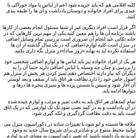
کلیه اقلامی هم که باید خریده شود اعم از لباس یا مواد خوراکی یا
عیدی برای افراد خانواده و دوستان یادداشت و آن ها را طبقه بندی
کنید.
اگر قرار است افراد دیگری غیر از شما مسئول انجام بعضی از کارها
باشند برنامه آن ها را هم معین کنید.یکی از مهم ترین کارهایی که در
خانه تکانی عید انجام آن ضروری است بررسی تمام وسایل اضافی
در منزل است.کلیه لوازم اضافی که در یک سال گذشته از آن ها
استفاده نکرده اید به بهانه «روز مبادا»در منزل نگه داری نکنید.
هر یک از افراد خانواده نیز باید لباس ها و لوازم اضافی شخصی خود
را بررسی و چنان چه وسیله یا لباس اضافی دارند حتما آن را به
دیگران که نیاز دارند اختصاص دهند.تمیز کردن هر بخش از منزل هم
اصول خاص خود را دارد.نظافت هر اتاق باید از سقف و بعد لوستر
آن آغاز شود و سپس با شستن پرده ها و تمیزی پنجره ها درها و
دیوارها ادامه یابد.
تمام کمدهای هر اتاق باید به دقت تمیز و مرتب و لوازم چیده شده
در آن یادداشت و به در کمد نصب شود.تک تک لوازمی که در یک اتاق
است باید به دقت نظافت گردگیری و لکه گیری شود.
ملافه ها شسته و اتو شود.با تغییرات ساده در دکوراسیون منزل می
توانید محیط متنوع تر و شادتری برای شروع سال جدید به وجود
آورید.به یاد داشته باشید که تغییر دکوراسیون به معنای خرید لوازم