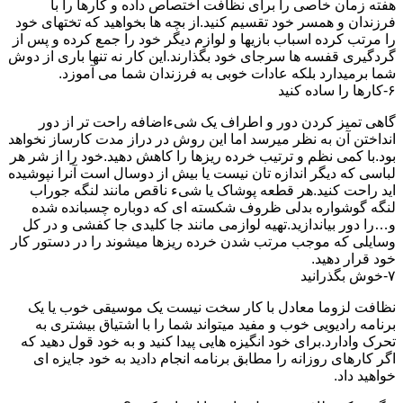
هفته زمان خاصی را برای نظافت اختصاص داده و کارها را با
فرزندان و همسر خود تقسیم کنید.از بچه ها بخواهید که تختهای خود
را مرتب کرده اسباب بازیها و لوازم دیگر خود را جمع کرده و پس از
گردگیری قفسه ها سرجای خود بگذارند.این کار نه تنها باری از دوش
شما برمیدارد بلکه عادات خوبی به فرزندان شما می آموزد.
۶-کارها را ساده کنید
گاهی تمیز کردن دور و اطراف یک شیءاضافه راحت تر از دور
انداختن آن به نظر میرسد اما این روش در دراز مدت کارساز نخواهد
بود.با کمی نظم و ترتیب خرده ریزها را کاهش دهید.خود را از شر هر
لباسی که دیگر اندازه تان نیست یا بیش از دوسال است آنرا نپوشیده
اید راحت کنید.هر قطعه پوشاک یا شیء ناقص مانند لنگه جوراب
لنگه گوشواره بدلی ظروف شکسته ای که دوباره چسبانده شده
و…را دور بیاندازید.تهیه لوازمی مانند جا کلیدی جا کفشی و در کل
وسایلی که موجب مرتب شدن خرده ریزها میشوند را در دستور کار
خود قرار دهید.
۷-خوش بگذرانید
نظافت لزوما معادل با کار سخت نیست یک موسیقی خوب یا یک
برنامه رادیویی خوب و مفید میتواند شما را با اشتیاق بیشتری به
تحرک وادارد.برای خود انگیزه هایی پیدا کنید و به خود قول دهید که
اگر کارهای روزانه را مطابق برنامه انجام دادید به خود جایزه ای
خواهید داد.