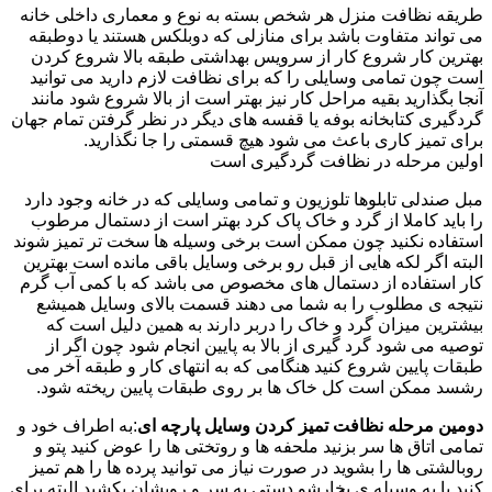
طریقه نظافت منزل هر شخص بسته به نوع و معماری داخلی خانه
می تواند متفاوت باشد برای منازلی که دوبلکس هستند یا دوطبقه
بهترین کار شروع کار از سرویس بهداشتی طبقه بالا شروع کردن
است چون تمامی وسایلی را که برای نظافت لازم دارید می توانید
آنجا بگذارید بقیه مراحل کار نیز بهتر است از بالا شروع شود مانند
گردگیری کتابخانه بوفه یا قفسه های دیگر در نظر گرفتن تمام جهان
برای تمیز کاری باعث می شود هیچ قسمتی را جا نگذارید.
اولین مرحله در نظافت گردگیری است
مبل صندلی تابلوها تلوزیون و تمامی وسایلی که در خانه وجود دارد
را باید کاملا از گرد و خاک پاک کرد بهتر است از دستمال مرطوب
استفاده نکنید چون ممکن است برخی وسیله ها سخت تر تمیز شوند
البته اگر لکه هایی از قبل رو برخی وسایل باقی مانده است بهترین
کار استفاده از دستمال های مخصوص می باشد که با کمی آب گرم
نتیجه ی مطلوب را به شما می دهند قسمت بالای وسایل همیشع
بیشترین میزان گرد و خاک را دربر دارند به همین دلیل است که
توصیه می شود گرد گیری از بالا به پایین انجام شود چون اگر از
طبقات پایین شروع کنید هنگامی که به انتهای کار و طبقه آخر می
رشسد ممکن است کل خاک ها بر روی طبقات پایین ریخته شود.
دومین مرحله نظافت تمیز کردن وسایل پارچه ای
:به اطراف خود و
تمامی اتاق ها سر بزنید ملحفه ها و روتختی ها را عوض کنید پتو و
روبالشتی ها را بشوید در صورت نیاز می توانید پرده ها را هم تمیز
کنید یا به وسیله ی بخارشو دستی به سر و رویشان بکشید البته برای