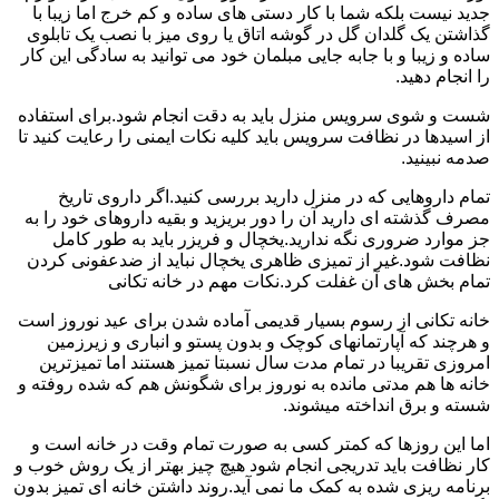
جدید نیست بلکه شما با کار دستی های ساده و کم خرج اما زیبا با
گذاشتن یک گلدان گل در گوشه اتاق یا روی میز با نصب یک تابلوی
ساده و زیبا و با جابه جایی مبلمان خود می توانید به سادگی این کار
را انجام دهید.
شست و شوی سرویس منزل باید به دقت انجام شود.برای استفاده
از اسیدها در نظافت سرویس باید کلیه نکات ایمنی را رعایت کنید تا
صدمه نبینید.
تمام داروهایی که در منزل دارید بررسی کنید.اگر داروی تاریخ
مصرف گذشته ای دارید آن را دور بریزید و بقیه داروهای خود را به
جز موارد ضروری نگه ندارید.یخچال و فریزر باید به طور کامل
نظافت شود.غیر از تمیزی ظاهری یخچال نباید از ضدعفونی کردن
تمام بخش های آن غفلت کرد.نکات مهم در خانه تکانی
خانه تکانی از رسوم بسیار قدیمی آماده شدن برای عید نوروز است
و هرچند که آپارتمانهای کوچک و بدون پستو و انباری و زیرزمین
امروزی تقریبا در تمام مدت سال نسبتا تمیز هستند اما تمیزترین
خانه ها هم مدتی مانده به نوروز برای شگونش هم که شده روفته و
شسته و برق انداخته میشوند.
اما این روزها که کمتر کسی به صورت تمام وقت در خانه است و
کار نظافت باید تدریجی انجام شود هیچ چیز بهتر از یک روش خوب و
برنامه ریزی شده به کمک ما نمی آید.روند داشتن خانه ای تمیز بدون