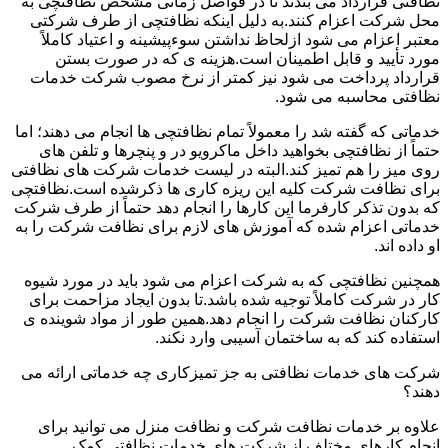
نظافتی قرارداد می بندند تا در فواصل زمانی مشخص نظافتچی به
محل شرکت اعزام کنند.به دلیل اینکه نظافتچی از طرف شرکتی
معتبر اعزام می شود ازلحاظ نداشتن سوءپیشینه و اعتیاد کاملاً
مورد تأیید و قابل اطمینان است.هزینه ی که در صورت بستن
قرارداد پرداخت می شود نیز کمتر از نرخ مصوب شرکت خدمات
نظافتی محاسبه می شود.
خدماتی که گفته شد را معمولاً تمام نظافتچی ها انجام می دهند؛ اما
حتماً از نظافتچی بخواهید داخل ماکرویو در و پنچرها و تلفن های
روی میز را هم تمیز کند.البته در لیست خدمات شرکت های نظافتی
برای نظافت شرکت کلیه این ریزه کاری ها ذکرشده است.نظافتچی
که بدون تذکر کارفرما این کارها را انجام دهد حتماً از طرف شرکت
خدماتی اعزام شده که آموزش های لازم برای نظافت شرکت را به
او داده اند.
همچنین نظافتچی که به شرکت اعزام می شود باید در مورد شیوه
کار در شرکت کاملاً توجیه شده باشد.تا بدون ایجاد مزاحمت برای
کارکنان نظافت شرکت را انجام دهد.همین طور از مواد شوینده ی
استفاده کند که به ساختمان آسیبی وارد نکند.
شرکت های خدمات نظافتی به جز تمیزکاری چه خدماتی ارائه می
دهند؟
علاوه بر خدمات نظافت شرکت و نظافت منزل می توانید برای
انجام کارهای مختلف از شرکت های خدمات نظافتی کمک