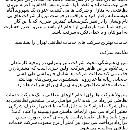
حتی ثبت نشده اند و فقط با یک شماره تلفن اقدام به اعزام نیروی
نظافتچی به منازل و شرکت ها می کنند.به عنوان یک شهروند آگاه
هوشمندانه رفتار کنید و عواقب درخواست نیرو از شرکت های بی
نام ونشان را در نظر بگیرید.شاید کمترین ضرری که با این کار
متوجه شما شود نارضایتی از انجام کار باشد و بدترین ضرر خسارت
به اموالتان و یا خدای نکرده سرقت باشد.
خدمات بهترین شرکت های خدمات نظافتی تهران را بشناسید
نظافت شرکت
تمیزی همیشگی محیط شرکت تأثیر بسزایی در روحیه کارمندان
دارد.علاوه بر این ظاهر شرکت اولین چیزی است که مشتریان را
جذب می کند.نظافت شرکت ها شامل جاروکشی طی کشی
جابجایی زباله ها غبارروبی شستشوی سرویس های بهداشتی
است.استخدام نظافتچی هزینه ی زیادی برای شرکت ها دارد.
معمولاً شرکت ها برای انجام کارهای نظافتی با یک شرکت خدمات
نظافتی قرارداد می بندند تا در فواصل زمانی مشخص نظافتچی به
محل شرکت اعزام کنند.به دلیل اینکه نظافتچی از طرف شرکتی
معتبر اعزام می شود ازلحاظ نداشتن سوءپیشینه و اعتیاد کاملاً
مورد تأیید و قابل اطمینان است.هزینه ی که در صورت بستن
قرارداد پرداخت می شود نیز کمتر از نرخ مصوب شرکت خدمات
نظافتی محاسبه می شود.