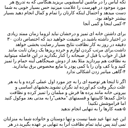
تکه لباس را در ماشین لباسشویی بریزید.هنگامی که به تدریج هر
مورد موجود در فهرست را علامت میزنید حس بسیار خوبی به شما
دست میدهد و احتمال اینکه کارتان را تمام و کمال انجام دهید بسیار
بیشتر خواهد بود.
۳-کمی اینجا و کمی آنجا
برای داشتن خانه ای تمیز و درخشان نباید لزوما زمان ممتد زیادی
در اختیار داشته باشید.در حقیقت خواهید دید که اختصاص دادن ۳۰
دقیقه در روز به کار نظافت نتایج بسیار رضایت بخشی خواهد
داشت.برای مرتب کردن لوازم و خرده ریزها یک زمان ثابت مانند
قبل از خواب یا قبل از صبحانه را کنار بگذارید در این فاصله میتوانید
به نظافت هم بپردازید مثلا بعد از دوش صبحگاهی آینه حمام را تمیز
کنید و یا کف وان را با کمی پودر یا مایع مخصوص برق بیاندازید.
۴-گاهی میانبر زدن اشکالی ندارد
اگر تا اینجا هر توصیه ای را به جز مورد اول عملی کرده و یا به هر
علت دیگر وقت کم آورده اید نگران نشوید.بخشهای اساسی و
بیرونی خانه مانند پرده ها فرش و مبلمان را تمیز کرده و نظافت
داخل کمدها کابینتها و قسمتهای “مخفی”را به مدتی بعد موکول کنید
اما فراموشش نکنید!
۵-همه کارها را به تنهایی انجام ندهید
این عید تنها عید شما نیست و تنها دوستان و خانواده شما به منزلتان
نمی آیند پس نباید تمام نظافت آنرا به تنهایی بر عهده بگیرید.در هر