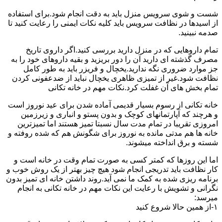
شست و شوی سرویس منزل باید به دقت انجام شود.برای استفاده
از اسیدها در نظافت سرویس باید کلیه نکات ایمنی را رعایت کنید تا
صدمه نبینید.
تمام داروهایی که در منزل دارید بررسی کنید.اگر داروی تاریخ
مصرف گذشته ای دارید آن را دور بریزید و بقیه داروهای خود را به
جز موارد ضروری نگه ندارید.یخچال و فریزر باید به طور کامل
نظافت شود.غیر از تمیزی ظاهری یخچال نباید از ضدعفونی کردن
تمام بخش های آن غفلت کرد.نکات مهم در خانه تکانی
خانه تکانی از رسوم بسیار قدیمی آماده شدن برای عید نوروز است
و هرچند که آپارتمانهای کوچک و بدون پستو و انباری و زیرزمین
امروزی تقریبا در تمام مدت سال نسبتا تمیز هستند اما تمیزترین
خانه ها هم مدتی مانده به نوروز برای شگونش هم که شده روفته و
شسته و برق انداخته میشوند.
اما این روزها که کمتر کسی به صورت تمام وقت در خانه است و
کار نظافت باید تدریجی انجام شود هیچ چیز بهتر از یک روش خوب و
برنامه ریزی شده به کمک ما نمی آید.روند داشتن خانه ای تمیز بدون
نگرانی و تشویش با رعایت این نکات مهم در خانه تکانی به انجام
میرسد:
۱-از همین حالا شروع کنید