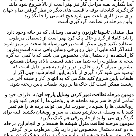
آنجا بگذارید بقیه مراحل کار نیز بهتر است از بالا شروع شود مانند
گردگیری کتابخانه بوفه یا قفسه های دیگر در نظر گرفتن تمام جهان
برای تمیز کاری باعث می شود هیچ قسمتی را جا نگذارید.
اولین مرحله در نظافت گردگیری است
مبل صندلی تابلوها تلوزیون و تمامی وسایلی که در خانه وجود دارد
را باید کاملا از گرد و خاک پاک کرد بهتر است از دستمال مرطوب
استفاده نکنید چون ممکن است برخی وسیله ها سخت تر تمیز شوند
البته اگر لکه هایی از قبل رو برخی وسایل باقی مانده است بهترین
کار استفاده از دستمال های مخصوص می باشد که با کمی آب گرم
نتیجه ی مطلوب را به شما می دهند قسمت بالای وسایل همیشع
بیشترین میزان گرد و خاک را دربر دارند به همین دلیل است که
توصیه می شود گرد گیری از بالا به پایین انجام شود چون اگر از
طبقات پایین شروع کنید هنگامی که به انتهای کار و طبقه آخر می
رشسد ممکن است کل خاک ها بر روی طبقات پایین ریخته شود.
دومین مرحله نظافت تمیز کردن وسایل پارچه ای
:به اطراف خود و
تمامی اتاق ها سر بزنید ملحفه ها و روتختی ها را عوض کنید پتو و
روبالشتی ها را بشوید در صورت نیاز می توانید پرده ها را هم تمیز
کنید یا به وسیله ی بخارشو دستی به سر و رویشان بکشید البته برای
گردگیری می توانید از جاروبرقی هم کمک بگیرید.
سومین مرحله نظافت منزل شیشه ها هست
:برای انجام این مرحله
به دو عدد دستمال مخصوص نیاز دارید یکی مرطوب برای گرفتن
خاک روی سطوح شیشه ای و آینه و دیگری برای خشک کردن سطح