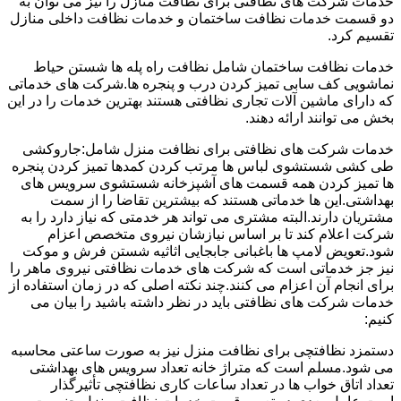
خدمات شرکت های نظافتی برای نظافت منازل را نیز می توان به
دو قسمت خدمات نظافت ساختمان و خدمات نظافت داخلی منازل
تقسیم کرد.
خدمات نظافت ساختمان شامل نظافت راه پله ها شستن حیاط
نماشویی کف سابی تمیز کردن درب و پنجره ها.شرکت های خدماتی
که دارای ماشین آلات تجاری نظافتی هستند بهترین خدمات را در این
بخش می توانند ارائه دهند.
خدمات شرکت های نظافتی برای نظافت منزل شامل:جاروکشی
طی کشی شستشوی لباس ها مرتب کردن کمدها تمیز کردن پنجره
ها تمیز کردن همه قسمت های آشپزخانه شستشوی سرویس های
بهداشتی.این ها خدماتی هستند که بیشترین تقاضا را از سمت
مشتریان دارند.البته مشتری می تواند هر خدمتی که نیاز دارد را به
شرکت اعلام کند تا بر اساس نیازشان نیروی متخصص اعزام
شود.تعویض لامپ ها باغبانی جابجایی اثاثیه شستن فرش و موکت
نیز جز خدماتی است که شرکت های خدمات نظافتی نیروی ماهر را
برای انجام آن اعزام می کنند.چند نکته اصلی که در زمان استفاده از
خدمات شرکت های نظافتی باید در نظر داشته باشید را بیان می
کنیم:
دستمزد نظافتچی برای نظافت منزل نیز به صورت ساعتی محاسبه
می شود.مسلم است که متراژ خانه تعداد سرویس های بهداشتی
تعداد اتاق خواب ها در تعداد ساعات کاری نظافتچی تأثیرگذار