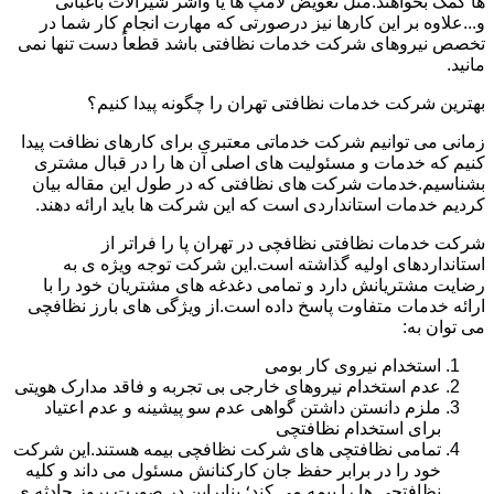
ها کمک بخواهند.مثل تعویض لامپ ها یا واشر شیرآلات باغبانی
و...علاوه بر این کارها نیز درصورتی که مهارت انجام کار شما در
تخصص نیروهای شرکت خدمات نظافتی باشد قطعاً دست تنها نمی
مانید.
بهترین شرکت خدمات نظافتی تهران را چگونه پیدا کنیم؟
زمانی می توانیم شرکت خدماتی معتبری برای کارهای نظافت پیدا
کنیم که خدمات و مسئولیت های اصلی آن ها را در قبال مشتری
بشناسیم.خدمات شرکت های نظافتی که در طول این مقاله بیان
کردیم خدمات استانداردی است که این شرکت ها باید ارائه دهند.
شرکت خدمات نظافتی نظافچی در تهران پا را فراتر از
استانداردهای اولیه گذاشته است.این شرکت توجه ویژه ی به
رضایت مشتریانش دارد و تمامی دغدغه های مشتریان خود را با
ارائه خدمات متفاوت پاسخ داده است.از ویژگی های بارز نظافچی
می توان به:
استخدام نیروی کار بومی
عدم استخدام نیروهای خارجی بی تجربه و فاقد مدارک هویتی
ملزم دانستن داشتن گواهی عدم سو پیشینه و عدم اعتیاد
برای استخدام نظافتچی
تمامی نظافتچی های شرکت نظافچی بیمه هستند.این شرکت
خود را در برابر حفظ جان کارکنانش مسئول می داند و کلیه
نظافتچی ها را بیمه می کند؛ بنابراین در صورت بروز حادثه ی