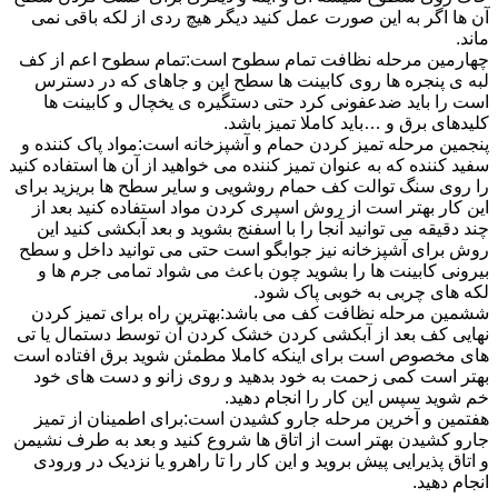
آن ها اگر به این صورت عمل کنید دیگر هیچ ردی از لکه باقی نمی
ماند.
چهارمین مرحله نظافت تمام سطوح است:تمام سطوح اعم از کف
لبه ی پنجره ها روی کابینت ها سطح اپن و جاهای که در دسترس
است را باید ضدعفونی کرد حتی دستگیره ی یخچال و کابینت ها
کلیدهای برق و …باید کاملا تمیز باشد.
پنجمین مرحله تمیز کردن حمام و آشپزخانه است:مواد پاک کننده و
سفید کننده که به عنوان تمیز کننده می خواهید از آن ها استفاده کنید
را روی سنگ توالت کف حمام روشویی و سایر سطح ها بریزید برای
این کار بهتر است از روش اسپری کردن مواد استفاده کنید بعد از
چند دقیقه می توانید آنجا را با اسفنج بشوید و بعد آبکشی کنید این
روش برای آشپزخانه نیز جوابگو است حتی می توانید داخل و سطح
بیرونی کابینت ها را بشوید چون باعث می شواد تمامی جرم ها و
لکه های چربی به خوبی پاک شود.
ششمین مرحله نظافت کف می باشد:بهترین راه برای تمیز کردن
نهایی کف بعد از آبکشی کردن خشک کردن آن توسط دستمال یا تی
های مخصوص است برای اینکه کاملا مطمئن شوید برق افتاده است
بهتر است کمی زحمت به خود بدهید و روی زانو و دست های خود
خم شوید سپس این کار را انجام دهید.
هفتمین و آخرین مرحله جارو کشیدن است:برای اطمینان از تمیز
جارو کشیدن بهتر است از اتاق ها شروع کنید و بعد به طرف نشیمن
و اتاق پذیرایی پیش بروید و این کار را تا راهرو یا نزدیک در ورودی
انجام دهید.