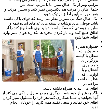
مراتب بهتر از یک اطاق تمیز اما نا مرتب است پس
حتما"اطاق را مرتب هم بکنید.پس تمیز کنید و سپس مرتب و
همینطور به پایین اطاق نزدیک شوید.
-یک اطاق هنگامی تمیزتر بنظر می رسد که هوای پاکی داشته
باشد قوطی های نوشابه یا بسته های غذاهای آماده نیمه و
سایر ملزوماتی که ممکن است تولید بوی نامطبوع کند را از
اطاق جمع کنید و با باز کردن پنجره ها بگذارید هوای تمیز وارد
اطاق شما شود
-همواره همراه
خود یک یا دو
سطل یا کیسه
بزرگ برای
جمع آوری
آشغال و یا
لوازمی که
بنظر اضافه یا
مزاحم در
اطاق می آیند به همراه داشته باشد.
-اگر به غیر از خود شما...دیگری هم در منزل زندگی می کند از
آنها بخواهید با شما همکاری کنند.هر فرد را مسئول تمیز کردن
اطاق خود نمایید و سعی نکنید همه کارها را خودتان انجام
دهید.