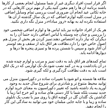
اگر قرار است افراد دیگری غیر از شما مسئول انجام بعضی از کارها
باشند برنامه آن ها را هم معین کنید.یکی از مهم ترین کارهایی که در
خانه تکانی عید انجام آن ضروری است بررسی تمام وسایل اضافی
در منزل است.کلیه لوازم اضافی که در یک سال گذشته از آن ها
استفاده نکرده اید به بهانه «روز مبادا»در منزل نگه داری نکنید.
هر یک از افراد خانواده نیز باید لباس ها و لوازم اضافی شخصی خود
را بررسی و چنان چه وسیله یا لباس اضافی دارند حتما آن را به
دیگران که نیاز دارند اختصاص دهند.تمیز کردن هر بخش از منزل هم
اصول خاص خود را دارد.نظافت هر اتاق باید از سقف و بعد لوستر
آن آغاز شود و سپس با شستن پرده ها و تمیزی پنجره ها درها و
دیوارها ادامه یابد.
تمام کمدهای هر اتاق باید به دقت تمیز و مرتب و لوازم چیده شده
در آن یادداشت و به در کمد نصب شود.تک تک لوازمی که در یک اتاق
است باید به دقت نظافت گردگیری و لکه گیری شود.
ملافه ها شسته و اتو شود.با تغییرات ساده در دکوراسیون منزل می
توانید محیط متنوع تر و شادتری برای شروع سال جدید به وجود
آورید.به یاد داشته باشید که تغییر دکوراسیون به معنای خرید لوازم
جدید نیست بلکه شما با کار دستی های ساده و کم خرج اما زیبا با
گذاشتن یک گلدان گل در گوشه اتاق یا روی میز با نصب یک تابلوی
ساده و زیبا و با جابه جایی مبلمان خود می توانید به سادگی این کار
را انجام دهید.