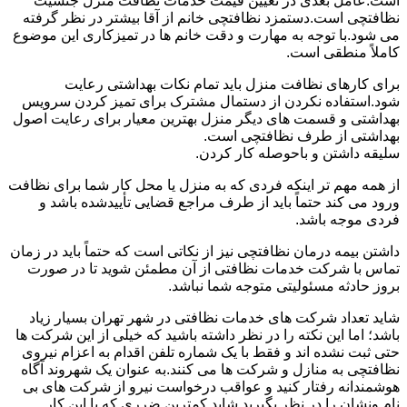
است.عامل بعدی در تعیین قیمت خدمات نظافت منزل جنسیت
نظافتچی است.دستمزد نظافتچی خانم از آقا بیشتر در نظر گرفته
می شود.با توجه به مهارت و دقت خانم ها در تمیزکاری این موضوع
کاملاً منطقی است.
برای کارهای نظافت منزل باید تمام نکات بهداشتی رعایت
شود.استفاده نکردن از دستمال مشترک برای تمیز کردن سرویس
بهداشتی و قسمت های دیگر منزل بهترین معیار برای رعایت اصول
بهداشتی از طرف نظافتچی است.
سلیقه داشتن و باحوصله کار کردن.
از همه مهم تر اینکه فردی که به منزل یا محل کار شما برای نظافت
ورود می کند حتماً باید از طرف مراجع قضایی تأییدشده باشد و
فردی موجه باشد.
داشتن بیمه درمان نظافتچی نیز از نکاتی است که حتماً باید در زمان
تماس با شرکت خدمات نظافتی از آن مطمئن شوید تا در صورت
بروز حادثه مسئولیتی متوجه شما نباشد.
شاید تعداد شرکت های خدمات نظافتی در شهر تهران بسیار زیاد
باشد؛ اما این نکته را در نظر داشته باشید که خیلی از این شرکت ها
حتی ثبت نشده اند و فقط با یک شماره تلفن اقدام به اعزام نیروی
نظافتچی به منازل و شرکت ها می کنند.به عنوان یک شهروند آگاه
هوشمندانه رفتار کنید و عواقب درخواست نیرو از شرکت های بی
نام ونشان را در نظر بگیرید.شاید کمترین ضرری که با این کار