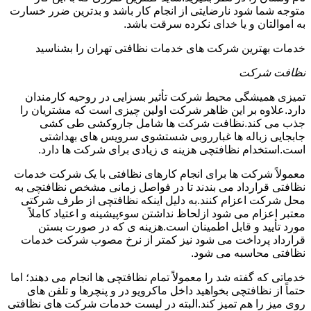
متوجه شما شود نارضایتی از انجام کار باشد و بدترین ضرر خسارت
به اموالتان و یا خدای نکرده سرقت باشد.
خدمات بهترین شرکت های خدمات نظافتی تهران را بشناسید
نظافت شرکت
تمیزی همیشگی محیط شرکت تأثیر بسزایی در روحیه کارمندان
دارد.علاوه بر این ظاهر شرکت اولین چیزی است که مشتریان را
جذب می کند.نظافت شرکت ها شامل جاروکشی طی کشی
جابجایی زباله ها غبارروبی شستشوی سرویس های بهداشتی
است.استخدام نظافتچی هزینه ی زیادی برای شرکت ها دارد.
معمولاً شرکت ها برای انجام کارهای نظافتی با یک شرکت خدمات
نظافتی قرارداد می بندند تا در فواصل زمانی مشخص نظافتچی به
محل شرکت اعزام کنند.به دلیل اینکه نظافتچی از طرف شرکتی
معتبر اعزام می شود ازلحاظ نداشتن سوءپیشینه و اعتیاد کاملاً
مورد تأیید و قابل اطمینان است.هزینه ی که در صورت بستن
قرارداد پرداخت می شود نیز کمتر از نرخ مصوب شرکت خدمات
نظافتی محاسبه می شود.
خدماتی که گفته شد را معمولاً تمام نظافتچی ها انجام می دهند؛ اما
حتماً از نظافتچی بخواهید داخل ماکرویو در و پنچرها و تلفن های
روی میز را هم تمیز کند.البته در لیست خدمات شرکت های نظافتی