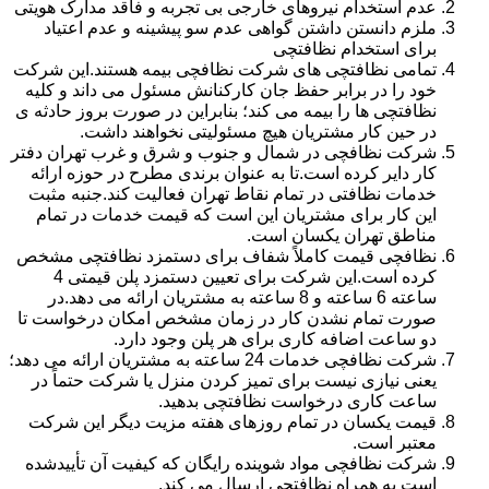
عدم استخدام نیروهای خارجی بی تجربه و فاقد مدارک هویتی
ملزم دانستن داشتن گواهی عدم سو پیشینه و عدم اعتیاد
برای استخدام نظافتچی
تمامی نظافتچی های شرکت نظافچی بیمه هستند.این شرکت
خود را در برابر حفظ جان کارکنانش مسئول می داند و کلیه
نظافتچی ها را بیمه می کند؛ بنابراین در صورت بروز حادثه ی
در حین کار مشتریان هیچ مسئولیتی نخواهند داشت.
شرکت نظافچی در شمال و جنوب و شرق و غرب تهران دفتر
کار دایر کرده است.تا به عنوان برندی مطرح در حوزه ارائه
خدمات نظافتی در تمام نقاط تهران فعالیت کند.جنبه مثبت
این کار برای مشتریان این است که قیمت خدمات در تمام
مناطق تهران یکسان است.
نظافچی قیمت کاملاً شفاف برای دستمزد نظافتچی مشخص
کرده است.این شرکت برای تعیین دستمزد پلن قیمتی 4
ساعته 6 ساعته و 8 ساعته به مشتریان ارائه می دهد.در
صورت تمام نشدن کار در زمان مشخص امکان درخواست تا
دو ساعت اضافه کاری برای هر پلن وجود دارد.
شرکت نظافچی خدمات 24 ساعته به مشتریان ارائه می دهد؛
یعنی نیازی نیست برای تمیز کردن منزل یا شرکت حتماً در
ساعت کاری درخواست نظافتچی بدهید.
قیمت یکسان در تمام روزهای هفته مزیت دیگر این شرکت
معتبر است.
شرکت نظافچی مواد شوینده رایگان که کیفیت آن تأییدشده
است به همراه نظافتچی ارسال می کند.