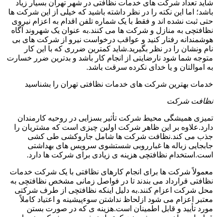
شاید تعداد شرکت های خدمات نظافتی در شهر تهران بسیار زیاد
باشد؛ اما این نکته را در نظر داشته باشید که خیلی از این شرکت ها
حتی ثبت نشده اند و فقط با یک شماره تلفن اقدام به اعزام نیروی
نظافتچی به منازل و شرکت ها می کنند.به عنوان یک شهروند آگاه
هوشمندانه رفتار کنید و عواقب درخواست نیرو از شرکت های بی
نام ونشان را در نظر بگیرید.شاید کمترین ضرری که با این کار
متوجه شما شود نارضایتی از انجام کار باشد و بدترین ضرر خسارت
به اموالتان و یا خدای نکرده سرقت باشد.
خدمات بهترین شرکت های خدمات نظافتی تهران را بشناسید
نظافت شرکت
تمیزی همیشگی محیط شرکت تأثیر بسزایی در روحیه کارمندان
دارد.علاوه بر این ظاهر شرکت اولین چیزی است که مشتریان را
جذب می کند.نظافت شرکت ها شامل جاروکشی طی کشی
جابجایی زباله ها غبارروبی شستشوی سرویس های بهداشتی
است.استخدام نظافتچی هزینه ی زیادی برای شرکت ها دارد.
معمولاً شرکت ها برای انجام کارهای نظافتی با یک شرکت خدمات
نظافتی قرارداد می بندند تا در فواصل زمانی مشخص نظافتچی به
محل شرکت اعزام کنند.به دلیل اینکه نظافتچی از طرف شرکتی
معتبر اعزام می شود ازلحاظ نداشتن سوءپیشینه و اعتیاد کاملاً
مورد تأیید و قابل اطمینان است.هزینه ی که در صورت بستن