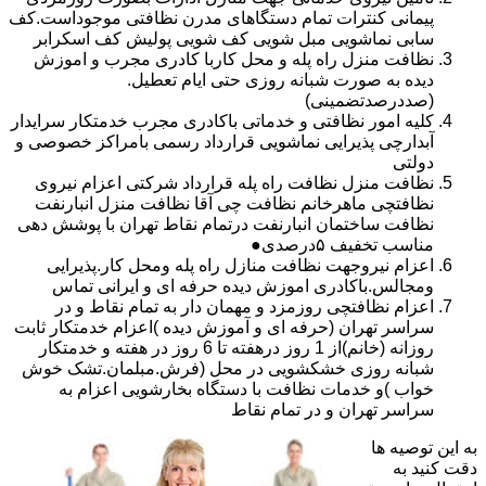
پیمانی کنترات تمام دستگاهای مدرن نظافتی موجوداست.کف
سابی نماشویی مبل شویی کف شویی پولیش کف اسکرابر
نظافت منزل راه پله و محل کاربا کادری مجرب و اموزش
دیده به صورت شبانه روزی حتی ایام تعطیل.
(صددرصدتضمینی)
کلیه امور نظافتی و خدماتی باکادری مجرب خدمتکار سرایدار
آبدارچی پذیرایی نماشویی قرارداد رسمی بامراکز خصوصی و
دولتی
نظافت منزل نظافت راه پله قرارداد شرکتی اعزام نیروی
نظافتچی ماهرخانم نظافت چی آقا نظافت منزل انبارنفت
نظافت ساختمان انبارنفت درتمام نقاط تهران با پوشش دهی
مناسب تخفیف ۵درصدی●
اعزام نیروجهت نظافت منازل راه پله ومحل کار.پذیرایی
ومجالس.باکادری اموزش دیده حرفه ای و ایرانی تماس
اعزام نظافتچی روزمزد و مهمان دار به تمام نقاط و در
سراسر تهران (حرفه ای و آموزش دیده )اعزام خدمتکار ثابت
روزانه (خانم)از 1 روز درهفته تا 6 روز در هفته و خدمتکار
شبانه روزی خشکشویی در محل (فرش.مبلمان.تشک خوش
خواب )و خدمات نظافت با دستگاه بخارشویی اعزام به
سراسر تهران و در تمام نقاط
به این توصیه ها
دقت کنید به