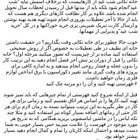
خانه تکانی شب عید از کارهاییست که برخلاف اسمش نباید “شب
عید”انجام شود بلکه باید از مدتها قبل از رسیدن لحظات سال تحویل
انجام شده باشد.علاوه بر کار نظافت کارهای دیگری هم هست که
باید از حالا تا آخر تعطیلات نوروزی انجام شوند:تهیه هدیه تهیه نوشتن
و ارسال کارت تبریک شیرینی پزی خرید خوراکیها و در کل “خرید
شب عید”و پذیرایی از مهمانها.
خوب حالا چطور برای خانه تکانی وقت بگذاریم؟ در حقیقت داشتن
خانه ای نظیف در طی تعطیلات به خصوص اگر از روش صحیحی
استفاده کنید ساده تر از چیزیست که تصور میکنید.مرحله اول؟ خانه
تکانی را قبل از دوران پر تنش آخر فصل انجام دهید.به این ترتیب کار
را بدون عجله و فشار روحی انجام میدهید و به اندازه کافی برای
پروژه های وقت گیری مانند تغییر دکوراسیون یا برق انداختن لوازم
فلزی زمان خواهید داشت.
۲-فهرستی تهیه کنید و آن را دو مرتبه چک کنید
قبل از اینکه شروع کنید فهرستی از تمام چیزهایی که باید تمیز شوند
تهیه کنید.کارها را بر اساس هر اتاق تقسیم کنید و زمانی برای هر
کار در نظر بگیرید.به این ترتیب میتوانید بسته به زمان لازم برای هر
کار حتی از زمانهای اضافه بسیار کوتاه نیز استفاده کنید و مثلا چند
تکه لباس را در ماشین لباسشویی بریزید.هنگامی که به تدریج هر
مورد موجود در فهرست را علامت میزنید حس بسیار خوبی به شما
دست میدهد و احتمال اینکه کارتان را تمام و کمال انجام دهید بسیار
بیشتر خواهد بود.