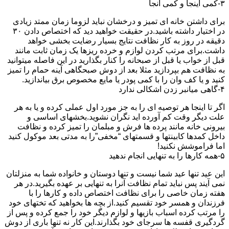
۳-کمی اینجا و کمی آنجا
برای داشتن خانه ای تمیز و درخشان نباید لزوما زمان ممتد زیادی
در اختیار داشته باشید.در حقیقت خواهید دید که اختصاص دادن ۳۰
دقیقه در روز به کار نظافت نتایج بسیار رضایت بخشی خواهد
داشت.برای مرتب کردن لوازم و خرده ریزها یک زمان ثابت مانند
قبل از خواب یا قبل از صبحانه را کنار بگذارید در این فاصله میتوانید
به نظافت هم بپردازید مثلا بعد از دوش صبحگاهی آینه حمام را تمیز
کنید و یا کف وان را با کمی پودر یا مایع مخصوص برق بیاندازید.
۴-گاهی میانبر زدن اشکالی ندارد
اگر تا اینجا هر توصیه ای را به جز مورد اول عملی کرده و یا به هر
علت دیگر وقت کم آورده اید نگران نشوید.بخشهای اساسی و
بیرونی خانه مانند پرده ها فرش و مبلمان را تمیز کرده و نظافت
داخل کمدها کابینتها و قسمتهای “مخفی”را به مدتی بعد موکول کنید
اما فراموشش نکنید!
۵-همه کارها را به تنهایی انجام ندهید
این عید تنها عید شما نیست و تنها دوستان و خانواده شما به منزلتان
نمی آیند پس نباید تمام نظافت آنرا به تنهایی بر عهده بگیرید.در هر
هفته زمان خاصی را برای نظافت اختصاص داده و کارها را با
فرزندان و همسر خود تقسیم کنید.از بچه ها بخواهید که تختهای خود
را مرتب کرده اسباب بازیها و لوازم دیگر خود را جمع کرده و پس از
گردگیری قفسه ها سرجای خود بگذارند.این کار نه تنها باری از دوش