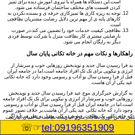
است.این دستگاه ها همراه با نیروی آموزش دیده برای تمیز
کردن قسمت های مختلف ساختمان فرستاده می شود.
توجه به ریزه کاری ها تمیزکاری حرفه ی و بسنده نکردن به
کارهای پایه ی از مهم ترین دلایل رضایت مشتریان نظافچی
است.
نظافچی کیفیت خدمات خود را تضمین می کند.در صورت
نارضایتی مشتری کار نظافت منزل یا شرکت توسط فردی
دیگر به رایگان انجام می شود.
راهکارها و نکات مهم در خانه تکانی پایان سال
ید فرا رسیدن سال جدید و نویدبخش روزهایی خوب و سرشار از
انرژی و نیکویی برای تک تک افراد جامعه است.اما در جامعه ایران
قبل از فرا رسیدن سال نو آداب و رسومی وجود دارد که خانه تکانی
عید یکی از آن هاست.
به گزارش خبرگزاری موج عید فرا رسیدن سال جدید و نویدبخش
روزهایی خوب و سرشار از انرژی و نیکویی برای تک تک افراد جامعه
است.اما در جامعه ایران قبل از فرا رسیدن سال نو آداب و رسومی
وجود دارد که خانه تکانی عید یکی از آن هاست.بر خلاف تصور عموم
که خانه تکانی یک نظافت عمومی و کلی منزل به نظر می آید اگر
تلفن تماس فوری
نظافت منزل انبارنفت نظافت ساختمان انبارنفت
بخواهیم به طور اصولی آن را انجام دهیم باید به برخی از نکات توجه
☞☏
tel:09196351909
بیشتر داشته باشیم.