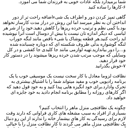
شما برمیدارد بلکه عادات خوبی به فرزندان شما می آموزد.
۶-کارها را ساده کنید
گاهی تمیز کردن دور و اطراف یک شیءاضافه راحت تر از دور
انداختن آن به نظر میرسد اما این روش در دراز مدت کارساز نخواهد
بود.با کمی نظم و ترتیب خرده ریزها را کاهش دهید.خود را از شر هر
لباسی که دیگر اندازه تان نیست یا بیش از دوسال است آنرا نپوشیده
اید راحت کنید.هر قطعه پوشاک یا شیء ناقص مانند لنگه جوراب
لنگه گوشواره بدلی ظروف شکسته ای که دوباره چسبانده شده
و…را دور بیاندازید.تهیه لوازمی مانند جا کلیدی جا کفشی و در کل
وسایلی که موجب مرتب شدن خرده ریزها میشوند را در دستور کار
خود قرار دهید.
۷-خوش بگذرانید
نظافت لزوما معادل با کار سخت نیست یک موسیقی خوب یا یک
برنامه رادیویی خوب و مفید میتواند شما را با اشتیاق بیشتری به
تحرک وادارد.برای خود انگیزه هایی پیدا کنید و به خود قول دهید که
اگر کارهای روزانه را مطابق برنامه انجام دادید به خود جایزه ای
خواهید داد.
چگونه یک نظافتچی منزل ماهر را انتخاب کنیم؟
بسیاری از افراد به سبب مشغله های کاری فراوانی که دارند وقت
لازم برای رسیدگی به کار های بیشمار خانه را ندارند از این رو دنبال
یک نظافتچی منزل ماهر می گردند تا کار نظافت منزل را با خیالی