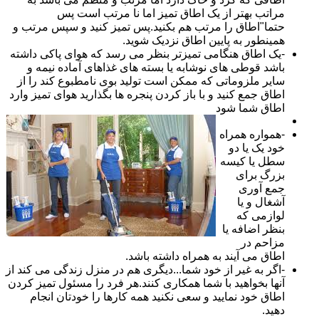
مراتب بهتر از یک اطاق تمیز اما نا مرتب است پس
حتما"اطاق را مرتب هم بکنید.پس تمیز کنید و سپس مرتب و
همینطور به پایین اطاق نزدیک شوید.
-یک اطاق هنگامی تمیزتر بنظر می رسد که هوای پاکی داشته
باشد قوطی های نوشابه یا بسته های غذاهای آماده نیمه و
سایر ملزوماتی که ممکن است تولید بوی نامطبوع کند را از
اطاق جمع کنید و با باز کردن پنجره ها بگذارید هوای تمیز وارد
اطاق شما شود
-همواره همراه
خود یک یا دو
سطل یا کیسه
بزرگ برای
جمع آوری
آشغال و یا
لوازمی که
بنظر اضافه یا
مزاحم در
اطاق می آیند به همراه داشته باشد.
-اگر به غیر از خود شما...دیگری هم در منزل زندگی می کند از
آنها بخواهید با شما همکاری کنند.هر فرد را مسئول تمیز کردن
اطاق خود نمایید و سعی نکنید همه کارها را خودتان انجام
دهید.