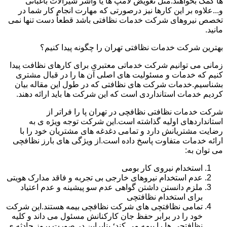
ها کمک بخواهند.مثل تعویض لامپ ها یا واشر شیرآلات باغبانی
و...علاوه بر این کارها نیز درصورتی که مهارت انجام کار شما در
تخصص نیروهای شرکت خدمات نظافتی باشد قطعاً دست تنها نمی
مانید.
بهترین شرکت خدمات نظافتی تهران را چگونه پیدا کنیم؟
زمانی می توانیم شرکت خدماتی معتبری برای کارهای نظافت پیدا
کنیم که خدمات و مسئولیت های اصلی آن ها را در قبال مشتری
بشناسیم.خدمات شرکت های نظافتی که در طول این مقاله بیان
کردیم خدمات استانداردی است که این شرکت ها باید ارائه دهند.
شرکت خدمات نظافتی نظافچی در تهران پا را فراتر از
استانداردهای اولیه گذاشته است.این شرکت توجه ویژه ی به
رضایت مشتریانش دارد و تمامی دغدغه های مشتریان خود را با
ارائه خدمات متفاوت پاسخ داده است.از ویژگی های بارز نظافچی
می توان به:
استخدام نیروی کار بومی
عدم استخدام نیروهای خارجی بی تجربه و فاقد مدارک هویتی
ملزم دانستن داشتن گواهی عدم سو پیشینه و عدم اعتیاد
برای استخدام نظافتچی
تمامی نظافتچی های شرکت نظافچی بیمه هستند.این شرکت
خود را در برابر حفظ جان کارکنانش مسئول می داند و کلیه
نظافتچی ها را بیمه می کند؛ بنابراین در صورت بروز حادثه ی