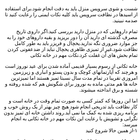
شست و شوی سرویس منزل باید به دقت انجام شود.برای استفاده
از اسیدها در نظافت سرویس باید کلیه نکات ایمنی را رعایت کنید تا
صدمه نبینید.
تمام داروهایی که در منزل دارید بررسی کنید.اگر داروی تاریخ
مصرف گذشته ای دارید آن را دور بریزید و بقیه داروهای خود را به
جز موارد ضروری نگه ندارید.یخچال و فریزر باید به طور کامل
نظافت شود.غیر از تمیزی ظاهری یخچال نباید از ضدعفونی کردن
تمام بخش های آن غفلت کرد.نکات مهم در خانه تکانی
خانه تکانی از رسوم بسیار قدیمی آماده شدن برای عید نوروز است
و هرچند که آپارتمانهای کوچک و بدون پستو و انباری و زیرزمین
امروزی تقریبا در تمام مدت سال نسبتا تمیز هستند اما تمیزترین
خانه ها هم مدتی مانده به نوروز برای شگونش هم که شده روفته و
شسته و برق انداخته میشوند.
اما این روزها که کمتر کسی به صورت تمام وقت در خانه است و
کار نظافت باید تدریجی انجام شود هیچ چیز بهتر از یک روش خوب و
برنامه ریزی شده به کمک ما نمی آید.روند داشتن خانه ای تمیز بدون
نگرانی و تشویش با رعایت این نکات مهم در خانه تکانی به انجام
میرسد:
۱-از همین حالا شروع کنید