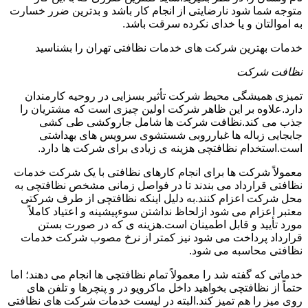
متوجه شما شود نارضایتی از انجام کار باشد و بدترین ضرر خسارت
به اموالتان و یا خدای نکرده سرقت باشد.
خدمات بهترین شرکت های خدمات نظافتی تهران را بشناسید
نظافت شرکت
تمیزی همیشگی محیط شرکت تأثیر بسزایی در روحیه کارمندان
دارد.علاوه بر این ظاهر شرکت اولین چیزی است که مشتریان را
جذب می کند.نظافت شرکت ها شامل جاروکشی طی کشی
جابجایی زباله ها غبارروبی شستشوی سرویس های بهداشتی
است.استخدام نظافتچی هزینه ی زیادی برای شرکت ها دارد.
معمولاً شرکت ها برای انجام کارهای نظافتی با یک شرکت خدمات
نظافتی قرارداد می بندند تا در فواصل زمانی مشخص نظافتچی به
محل شرکت اعزام کنند.به دلیل اینکه نظافتچی از طرف شرکتی
معتبر اعزام می شود ازلحاظ نداشتن سوءپیشینه و اعتیاد کاملاً
مورد تأیید و قابل اطمینان است.هزینه ی که در صورت بستن
قرارداد پرداخت می شود نیز کمتر از نرخ مصوب شرکت خدمات
نظافتی محاسبه می شود.
خدماتی که گفته شد را معمولاً تمام نظافتچی ها انجام می دهند؛ اما
حتماً از نظافتچی بخواهید داخل ماکرویو در و پنچرها و تلفن های
روی میز را هم تمیز کند.البته در لیست خدمات شرکت های نظافتی