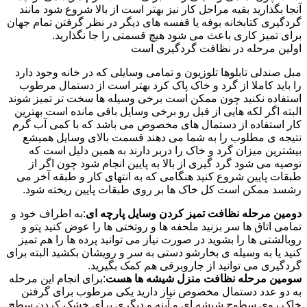
آنجا بگذارید بقیه مراحل کار نیز بهتر است از بالا شروع شود مانند
گردگیری کتابخانه بوفه یا قفسه های دیگر در نظر گرفتن تمام جهان
برای تمیز کاری باعث می شود هیچ قسمتی را جا نگذارید.
اولین مرحله در نظافت گردگیری است
مبل صندلی تابلوها تلوزیون و تمامی وسایلی که در خانه وجود دارد
را باید کاملا از گرد و خاک پاک کرد بهتر است از دستمال مرطوب
استفاده نکنید چون ممکن است برخی وسیله ها سخت تر تمیز شوند
البته اگر لکه هایی از قبل رو برخی وسایل باقی مانده است بهترین
کار استفاده از دستمال های مخصوص می باشد که با کمی آب گرم
نتیجه ی مطلوب را به شما می دهند قسمت بالای وسایل همیشع
بیشترین میزان گرد و خاک را دربر دارند به همین دلیل است که
توصیه می شود گرد گیری از بالا به پایین انجام شود چون اگر از
طبقات پایین شروع کنید هنگامی که به انتهای کار و طبقه آخر می
رشسد ممکن است کل خاک ها بر روی طبقات پایین ریخته شود.
دومین مرحله نظافت تمیز کردن وسایل پارچه ای
:به اطراف خود و
تمامی اتاق ها سر بزنید ملحفه ها و روتختی ها را عوض کنید پتو و
روبالشتی ها را بشوید در صورت نیاز می توانید پرده ها را هم تمیز
کنید یا به وسیله ی بخارشو دستی به سر و رویشان بکشید البته برای
گردگیری می توانید از جاروبرقی هم کمک بگیرید.
سومین مرحله نظافت منزل شیشه ها هست
:برای انجام این مرحله
به دو عدد دستمال مخصوص نیاز دارید یکی مرطوب برای گرفتن
خاک روی سطوح شیشه ای و آینه و دیگری برای خشک کردن سطح