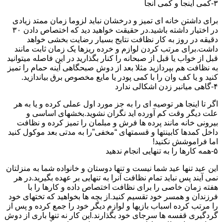
۳-کمی اینجا و کمی آنجا
برای داشتن خانه ای تمیز و درخشان نباید لزوما زمان ممتد زیادی
در اختیار داشته باشید.در حقیقت خواهید دید که اختصاص دادن ۳۰
دقیقه در روز به کار نظافت نتایج بسیار رضایت بخشی خواهد
داشت.برای مرتب کردن لوازم و خرده ریزها یک زمان ثابت مانند
قبل از خواب یا قبل از صبحانه را کنار بگذارید در این فاصله میتوانید
به نظافت هم بپردازید مثلا بعد از دوش صبحگاهی آینه حمام را تمیز
کنید و یا کف وان را با کمی پودر یا مایع مخصوص برق بیاندازید.
۴-گاهی میانبر زدن اشکالی ندارد
اگر تا اینجا هر توصیه ای را به جز مورد اول عملی کرده و یا به هر
علت دیگر وقت کم آورده اید نگران نشوید.بخشهای اساسی و
بیرونی خانه مانند پرده ها فرش و مبلمان را تمیز کرده و نظافت
داخل کمدها کابینتها و قسمتهای “مخفی”را به مدتی بعد موکول کنید
اما فراموشش نکنید!
۵-همه کارها را به تنهایی انجام ندهید
این عید تنها عید شما نیست و تنها دوستان و خانواده شما به منزلتان
نمی آیند پس نباید تمام نظافت آنرا به تنهایی بر عهده بگیرید.در هر
هفته زمان خاصی را برای نظافت اختصاص داده و کارها را با
فرزندان و همسر خود تقسیم کنید.از بچه ها بخواهید که تختهای خود
را مرتب کرده اسباب بازیها و لوازم دیگر خود را جمع کرده و پس از
گردگیری قفسه ها سرجای خود بگذارند.این کار نه تنها باری از دوش