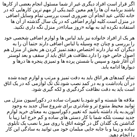
اگر قرار است افراد دیگری غیر از شما مسئول انجام بعضی از کارها
باشند برنامه آن ها را هم معین کنید.یکی از مهم ترین کارهایی که در
خانه تکانی عید انجام آن ضروری است بررسی تمام وسایل اضافی
در منزل است.کلیه لوازم اضافی که در یک سال گذشته از آن ها
استفاده نکرده اید به بهانه «روز مبادا»در منزل نگه داری نکنید.
هر یک از افراد خانواده نیز باید لباس ها و لوازم اضافی شخصی خود
را بررسی و چنان چه وسیله یا لباس اضافی دارند حتما آن را به
دیگران که نیاز دارند اختصاص دهند.تمیز کردن هر بخش از منزل هم
اصول خاص خود را دارد.نظافت هر اتاق باید از سقف و بعد لوستر
آن آغاز شود و سپس با شستن پرده ها و تمیزی پنجره ها درها و
دیوارها ادامه یابد.
تمام کمدهای هر اتاق باید به دقت تمیز و مرتب و لوازم چیده شده
در آن یادداشت و به در کمد نصب شود.تک تک لوازمی که در یک اتاق
است باید به دقت نظافت گردگیری و لکه گیری شود.
ملافه ها شسته و اتو شود.با تغییرات ساده در دکوراسیون منزل می
توانید محیط متنوع تر و شادتری برای شروع سال جدید به وجود
آورید.به یاد داشته باشید که تغییر دکوراسیون به معنای خرید لوازم
جدید نیست بلکه شما با کار دستی های ساده و کم خرج اما زیبا با
گذاشتن یک گلدان گل در گوشه اتاق یا روی میز با نصب یک تابلوی
ساده و زیبا و با جابه جایی مبلمان خود می توانید به سادگی این کار
را انجام دهید.