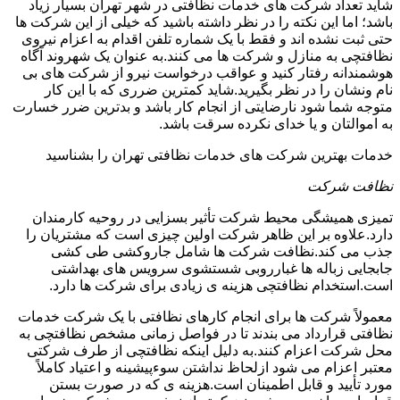
شاید تعداد شرکت های خدمات نظافتی در شهر تهران بسیار زیاد
باشد؛ اما این نکته را در نظر داشته باشید که خیلی از این شرکت ها
حتی ثبت نشده اند و فقط با یک شماره تلفن اقدام به اعزام نیروی
نظافتچی به منازل و شرکت ها می کنند.به عنوان یک شهروند آگاه
هوشمندانه رفتار کنید و عواقب درخواست نیرو از شرکت های بی
نام ونشان را در نظر بگیرید.شاید کمترین ضرری که با این کار
متوجه شما شود نارضایتی از انجام کار باشد و بدترین ضرر خسارت
به اموالتان و یا خدای نکرده سرقت باشد.
خدمات بهترین شرکت های خدمات نظافتی تهران را بشناسید
نظافت شرکت
تمیزی همیشگی محیط شرکت تأثیر بسزایی در روحیه کارمندان
دارد.علاوه بر این ظاهر شرکت اولین چیزی است که مشتریان را
جذب می کند.نظافت شرکت ها شامل جاروکشی طی کشی
جابجایی زباله ها غبارروبی شستشوی سرویس های بهداشتی
است.استخدام نظافتچی هزینه ی زیادی برای شرکت ها دارد.
معمولاً شرکت ها برای انجام کارهای نظافتی با یک شرکت خدمات
نظافتی قرارداد می بندند تا در فواصل زمانی مشخص نظافتچی به
محل شرکت اعزام کنند.به دلیل اینکه نظافتچی از طرف شرکتی
معتبر اعزام می شود ازلحاظ نداشتن سوءپیشینه و اعتیاد کاملاً
مورد تأیید و قابل اطمینان است.هزینه ی که در صورت بستن