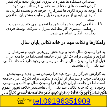
است.این دستگاه ها همراه با نیروی آموزش دیده برای تمیز
کردن قسمت های مختلف ساختمان فرستاده می شود.
توجه به ریزه کاری ها تمیزکاری حرفه ی و بسنده نکردن به
کارهای پایه ی از مهم ترین دلایل رضایت مشتریان نظافچی
است.
نظافچی کیفیت خدمات خود را تضمین می کند.در صورت
نارضایتی مشتری کار نظافت منزل یا شرکت توسط فردی
دیگر به رایگان انجام می شود.
راهکارها و نکات مهم در خانه تکانی پایان سال
ید فرا رسیدن سال جدید و نویدبخش روزهایی خوب و سرشار از
انرژی و نیکویی برای تک تک افراد جامعه است.اما در جامعه ایران
قبل از فرا رسیدن سال نو آداب و رسومی وجود دارد که خانه تکانی
عید یکی از آن هاست.
به گزارش خبرگزاری موج عید فرا رسیدن سال جدید و نویدبخش
روزهایی خوب و سرشار از انرژی و نیکویی برای تک تک افراد جامعه
است.اما در جامعه ایران قبل از فرا رسیدن سال نو آداب و رسومی
وجود دارد که خانه تکانی عید یکی از آن هاست.بر خلاف تصور عموم
که خانه تکانی یک نظافت عمومی و کلی منزل به نظر می آید اگر
تلفن تماس فوری
نظافت منزل کوی نصر نظافت ساختمان کوی نصر
بخواهیم به طور اصولی آن را انجام دهیم باید به برخی از نکات توجه
☞☏
tel:09196351909
بیشتر داشته باشیم.