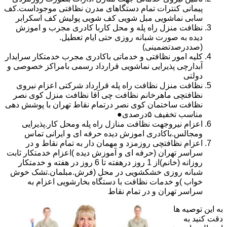
پیمانی کنترات تمام دستگاهای مدرن نظافتی موجوداست.کف
سابی نماشویی مبل شویی کف شویی پولیش کف اسکرابر
نظافت منزل راه پله و محل کاربا کادری مجرب و اموزش
دیده به صورت شبانه روزی حتی ایام تعطیل.
(صددرصدتضمینی)
کلیه امور نظافتی و خدماتی باکادری مجرب خدمتکار سرایدار
آبدارچی پذیرایی نماشویی قرارداد رسمی بامراکز خصوصی و
دولتی
نظافت منزل نظافت راه پله قرارداد شرکتی اعزام نیروی
نظافتچی ماهرخانم نظافت چی آقا نظافت منزل کوی نصر
نظافت ساختمان کوی نصر درتمام نقاط تهران با پوشش دهی
مناسب تخفیف ۵درصدی●
اعزام نیروجهت نظافت منازل راه پله ومحل کار.پذیرایی
ومجالس.باکادری اموزش دیده حرفه ای و ایرانی تماس
اعزام نظافتچی روزمزد و مهمان دار به تمام نقاط و در
سراسر تهران (حرفه ای و آموزش دیده )اعزام خدمتکار ثابت
روزانه (خانم)از 1 روز درهفته تا 6 روز در هفته و خدمتکار
شبانه روزی خشکشویی در محل (فرش.مبلمان.تشک خوش
خواب )و خدمات نظافت با دستگاه بخارشویی اعزام به
سراسر تهران و در تمام نقاط
به این توصیه ها
دقت کنید به