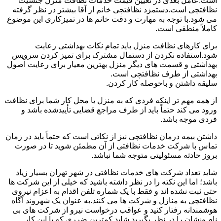
است.عامل بعدی در تعیین قیمت خدمات نظافت منزل جنسیت
نظافتچی است.دستمزد نظافتچی خانم از آقا بیشتر در نظر گرفته
می شود.با توجه به مهارت و دقت خانم ها در تمیزکاری این موضوع
کاملاً منطقی است.
برای کارهای نظافت منزل باید تمام نکات بهداشتی رعایت
شود.استفاده نکردن از دستمال مشترک برای تمیز کردن سرویس
بهداشتی و قسمت های دیگر منزل بهترین معیار برای رعایت اصول
بهداشتی از طرف نظافتچی است.
سلیقه داشتن و باحوصله کار کردن.
از همه مهم تر اینکه فردی که به منزل یا محل کار شما برای نظافت
ورود می کند حتماً باید از طرف مراجع قضایی تأییدشده باشد و
فردی موجه باشد.
داشتن بیمه درمان نظافتچی نیز از نکاتی است که حتماً باید در زمان
تماس با شرکت خدمات نظافتی از آن مطمئن شوید تا در صورت
بروز حادثه مسئولیتی متوجه شما نباشد.
شاید تعداد شرکت های خدمات نظافتی در شهر تهران بسیار زیاد
باشد؛ اما این نکته را در نظر داشته باشید که خیلی از این شرکت ها
حتی ثبت نشده اند و فقط با یک شماره تلفن اقدام به اعزام نیروی
نظافتچی به منازل و شرکت ها می کنند.به عنوان یک شهروند آگاه
هوشمندانه رفتار کنید و عواقب درخواست نیرو از شرکت های بی
نام ونشان را در نظر بگیرید.شاید کمترین ضرری که با این کار