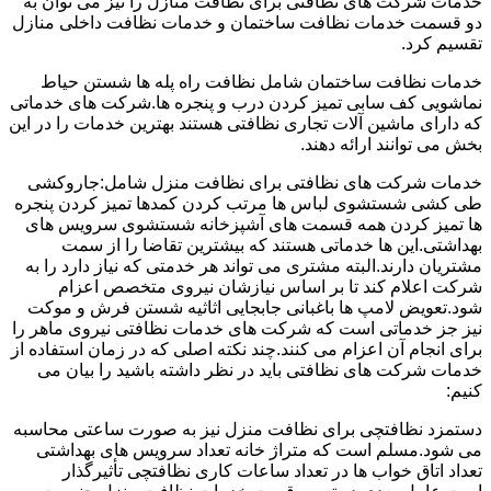
خدمات شرکت های نظافتی برای نظافت منازل را نیز می توان به
دو قسمت خدمات نظافت ساختمان و خدمات نظافت داخلی منازل
تقسیم کرد.
خدمات نظافت ساختمان شامل نظافت راه پله ها شستن حیاط
نماشویی کف سابی تمیز کردن درب و پنجره ها.شرکت های خدماتی
که دارای ماشین آلات تجاری نظافتی هستند بهترین خدمات را در این
بخش می توانند ارائه دهند.
خدمات شرکت های نظافتی برای نظافت منزل شامل:جاروکشی
طی کشی شستشوی لباس ها مرتب کردن کمدها تمیز کردن پنجره
ها تمیز کردن همه قسمت های آشپزخانه شستشوی سرویس های
بهداشتی.این ها خدماتی هستند که بیشترین تقاضا را از سمت
مشتریان دارند.البته مشتری می تواند هر خدمتی که نیاز دارد را به
شرکت اعلام کند تا بر اساس نیازشان نیروی متخصص اعزام
شود.تعویض لامپ ها باغبانی جابجایی اثاثیه شستن فرش و موکت
نیز جز خدماتی است که شرکت های خدمات نظافتی نیروی ماهر را
برای انجام آن اعزام می کنند.چند نکته اصلی که در زمان استفاده از
خدمات شرکت های نظافتی باید در نظر داشته باشید را بیان می
کنیم:
دستمزد نظافتچی برای نظافت منزل نیز به صورت ساعتی محاسبه
می شود.مسلم است که متراژ خانه تعداد سرویس های بهداشتی
تعداد اتاق خواب ها در تعداد ساعات کاری نظافتچی تأثیرگذار