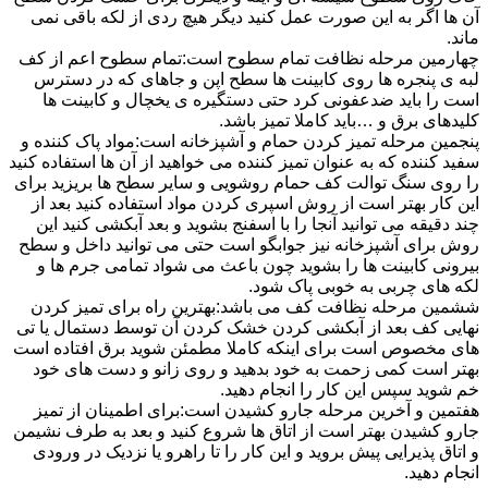
آن ها اگر به این صورت عمل کنید دیگر هیچ ردی از لکه باقی نمی
ماند.
چهارمین مرحله نظافت تمام سطوح است:تمام سطوح اعم از کف
لبه ی پنجره ها روی کابینت ها سطح اپن و جاهای که در دسترس
است را باید ضدعفونی کرد حتی دستگیره ی یخچال و کابینت ها
کلیدهای برق و …باید کاملا تمیز باشد.
پنجمین مرحله تمیز کردن حمام و آشپزخانه است:مواد پاک کننده و
سفید کننده که به عنوان تمیز کننده می خواهید از آن ها استفاده کنید
را روی سنگ توالت کف حمام روشویی و سایر سطح ها بریزید برای
این کار بهتر است از روش اسپری کردن مواد استفاده کنید بعد از
چند دقیقه می توانید آنجا را با اسفنج بشوید و بعد آبکشی کنید این
روش برای آشپزخانه نیز جوابگو است حتی می توانید داخل و سطح
بیرونی کابینت ها را بشوید چون باعث می شواد تمامی جرم ها و
لکه های چربی به خوبی پاک شود.
ششمین مرحله نظافت کف می باشد:بهترین راه برای تمیز کردن
نهایی کف بعد از آبکشی کردن خشک کردن آن توسط دستمال یا تی
های مخصوص است برای اینکه کاملا مطمئن شوید برق افتاده است
بهتر است کمی زحمت به خود بدهید و روی زانو و دست های خود
خم شوید سپس این کار را انجام دهید.
هفتمین و آخرین مرحله جارو کشیدن است:برای اطمینان از تمیز
جارو کشیدن بهتر است از اتاق ها شروع کنید و بعد به طرف نشیمن
و اتاق پذیرایی پیش بروید و این کار را تا راهرو یا نزدیک در ورودی
انجام دهید.