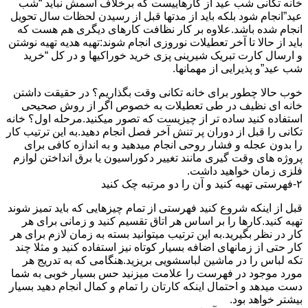
خانه تکانی شب عید از کارهاییست که برخلاف اسمش نباید “شب
عید”انجام شود بلکه باید از مدتها قبل از رسیدن لحظات سال تحویل
انجام شده باشد.علاوه بر کار نظافت کارهای دیگری هم هست که
باید از حالا تا آخر تعطیلات نوروزی انجام شوند:تهیه هدیه تهیه نوشتن
و ارسال کارت تبریک شیرینی پزی خرید خوراکیها و در کل “خرید
شب عید”و پذیرایی از مهمانها.
خوب حالا چطور برای خانه تکانی وقت بگذاریم؟ در حقیقت داشتن
خانه ای نظیف در طی تعطیلات به خصوص اگر از روش صحیحی
استفاده کنید ساده تر از چیزیست که تصور میکنید.مرحله اول؟ خانه
تکانی را قبل از دوران پر تنش آخر فصل انجام دهید.به این ترتیب کار
را بدون عجله و فشار روحی انجام میدهید و به اندازه کافی برای
پروژه های وقت گیری مانند تغییر دکوراسیون یا برق انداختن لوازم
فلزی زمان خواهید داشت.
۲-فهرستی تهیه کنید و آن را دو مرتبه چک کنید
قبل از اینکه شروع کنید فهرستی از تمام چیزهایی که باید تمیز شوند
تهیه کنید.کارها را بر اساس هر اتاق تقسیم کنید و زمانی برای هر
کار در نظر بگیرید.به این ترتیب میتوانید بسته به زمان لازم برای هر
کار حتی از زمانهای اضافه بسیار کوتاه نیز استفاده کنید و مثلا چند
تکه لباس را در ماشین لباسشویی بریزید.هنگامی که به تدریج هر
مورد موجود در فهرست را علامت میزنید حس بسیار خوبی به شما
دست میدهد و احتمال اینکه کارتان را تمام و کمال انجام دهید بسیار
بیشتر خواهد بود.