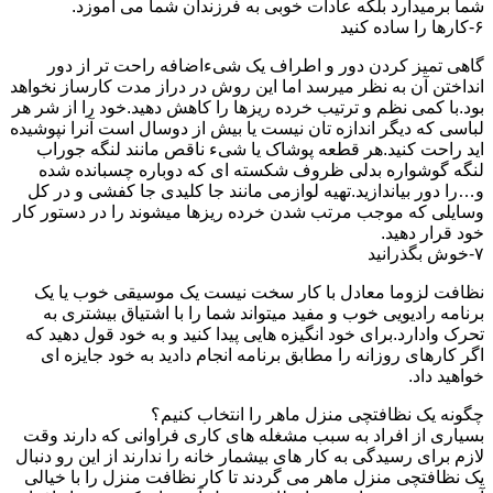
شما برمیدارد بلکه عادات خوبی به فرزندان شما می آموزد.
۶-کارها را ساده کنید
گاهی تمیز کردن دور و اطراف یک شیءاضافه راحت تر از دور
انداختن آن به نظر میرسد اما این روش در دراز مدت کارساز نخواهد
بود.با کمی نظم و ترتیب خرده ریزها را کاهش دهید.خود را از شر هر
لباسی که دیگر اندازه تان نیست یا بیش از دوسال است آنرا نپوشیده
اید راحت کنید.هر قطعه پوشاک یا شیء ناقص مانند لنگه جوراب
لنگه گوشواره بدلی ظروف شکسته ای که دوباره چسبانده شده
و…را دور بیاندازید.تهیه لوازمی مانند جا کلیدی جا کفشی و در کل
وسایلی که موجب مرتب شدن خرده ریزها میشوند را در دستور کار
خود قرار دهید.
۷-خوش بگذرانید
نظافت لزوما معادل با کار سخت نیست یک موسیقی خوب یا یک
برنامه رادیویی خوب و مفید میتواند شما را با اشتیاق بیشتری به
تحرک وادارد.برای خود انگیزه هایی پیدا کنید و به خود قول دهید که
اگر کارهای روزانه را مطابق برنامه انجام دادید به خود جایزه ای
خواهید داد.
چگونه یک نظافتچی منزل ماهر را انتخاب کنیم؟
بسیاری از افراد به سبب مشغله های کاری فراوانی که دارند وقت
لازم برای رسیدگی به کار های بیشمار خانه را ندارند از این رو دنبال
یک نظافتچی منزل ماهر می گردند تا کار نظافت منزل را با خیالی