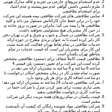
عدم استخدام نیروهای خارجی بی تجربه و فاقد مدارک هویتی
ملزم دانستن داشتن گواهی عدم سو پیشینه و عدم اعتیاد
برای استخدام نظافتچی
تمامی نظافتچی های شرکت نظافچی بیمه هستند.این شرکت
خود را در برابر حفظ جان کارکنانش مسئول می داند و کلیه
نظافتچی ها را بیمه می کند؛ بنابراین در صورت بروز حادثه ی
در حین کار مشتریان هیچ مسئولیتی نخواهند داشت.
شرکت نظافچی در شمال و جنوب و شرق و غرب تهران دفتر
کار دایر کرده است.تا به عنوان برندی مطرح در حوزه ارائه
خدمات نظافتی در تمام نقاط تهران فعالیت کند.جنبه مثبت
این کار برای مشتریان این است که قیمت خدمات در تمام
مناطق تهران یکسان است.
نظافچی قیمت کاملاً شفاف برای دستمزد نظافتچی مشخص
کرده است.این شرکت برای تعیین دستمزد پلن قیمتی 4
ساعته 6 ساعته و 8 ساعته به مشتریان ارائه می دهد.در
صورت تمام نشدن کار در زمان مشخص امکان درخواست تا
دو ساعت اضافه کاری برای هر پلن وجود دارد.
شرکت نظافچی خدمات 24 ساعته به مشتریان ارائه می دهد؛
یعنی نیازی نیست برای تمیز کردن منزل یا شرکت حتماً در
ساعت کاری درخواست نظافتچی بدهید.
قیمت یکسان در تمام روزهای هفته مزیت دیگر این شرکت
معتبر است.
شرکت نظافچی مواد شوینده رایگان که کیفیت آن تأییدشده
است به همراه نظافتچی ارسال می کند.