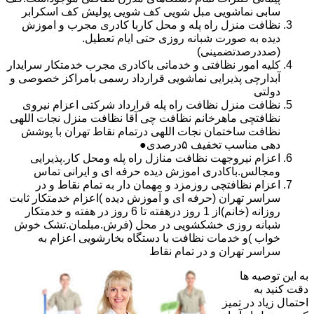
سابی نماشویی مبل شویی کف شویی پولیش کف اسکرابر
نظافت منزل راه پله و محل کاربا کادری مجرب و اموزش
دیده به صورت شبانه روزی حتی ایام تعطیل.
(صددرصدتضمینی)
کلیه امور نظافتی و خدماتی باکادری مجرب خدمتکار سرایدار
آبدارچی پذیرایی نماشویی قرارداد رسمی بامراکز خصوصی و
دولتی
نظافت منزل نظافت راه پله قرارداد شرکتی اعزام نیروی
نظافتچی ماهرخانم نظافت چی آقا نظافت منزل نجات اللهی
نظافت ساختمان نجات اللهی درتمام نقاط تهران با پوشش
دهی مناسب تخفیف ۵درصدی●
اعزام نیروجهت نظافت منازل راه پله ومحل کار.پذیرایی
ومجالس.باکادری اموزش دیده حرفه ای و ایرانی تماس
اعزام نظافتچی روزمزد و مهمان دار به تمام نقاط و در
سراسر تهران (حرفه ای و آموزش دیده )اعزام خدمتکار ثابت
روزانه (خانم)از 1 روز درهفته تا 6 روز در هفته و خدمتکار
شبانه روزی خشکشویی در محل (فرش.مبلمان.تشک خوش
خواب )و خدمات نظافت با دستگاه بخارشویی اعزام به
سراسر تهران و در تمام نقاط
به این توصیه ها
دقت کنید به
احتمال زیاد در تمیز