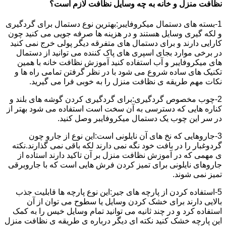
نظافت منزل و خانه به چه وسایل نظافت لازم است؟
1-بسته های دستمال میکروفایبر:بهترین نوع دستمال برای گردگیری
و لکه گیری وسایل هستند و در هزینه ها صرفه جویی می کنید چون
کارایی دارند و برای دستمال های متفرقه دیگر پولی خرج نمی کنید
در برخی موارد بجای اسپری های پاک کننده می توانید از دستمال
های میکروفایبر و آب استفاده کنید آموزش نظافت خانه با همین
تکنیک های ساده شروع می شود با در نظر گرفتن تمامی راه ها و
نکات مهم طریقه ی نظافت منزل را به خوبی فرا می گیرید.
2-چوب مخصوص گردگیری:برای گردگیری کردن گوشه های بلند و
کناره هایی که دسترسی به آن سخت است استفاده می شود بهتر از
در سر این چوب یک دستمال میکروفایبر وصل کنید.
3-جاروهایی که نخ های آن نایلونی است:این نوع از جارو چون
گردوغبار را در بافت خود نگه نمی دارند لکه باقی نمی گذارند.نکته
ی مهمی که در آموزش نظافت منزل بر آن تاکید دارند استاده از
جاروهای نایلونی برای تمیز کردن فرش هایی است که با جاروبرقی
تمیز نمی شوند.
5-استفاده کردن از پارچه های جیر:این نوع پارچه ها قابلیت جذب
بالایی دارند برای خشک کردن وسایل یا سطوح می توان از آن
استفاده کرد و در چند ثانیه می توانید تمام وسایل خیس را به کمک
این پارچه خشک کنید نکته ای دیگر درباره ی طریقه ی نظافت منزل