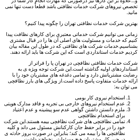
و...علاوه بر این کارها نیز درصورتی که مهارت انجام کار شما در
تخصص نیروهای شرکت خدمات نظافتی باشد قطعاً دست تنها نمی
مانید.
بهترین شرکت خدمات نظافتی تهران را چگونه پیدا کنیم؟
زمانی می توانیم شرکت خدماتی معتبری برای کارهای نظافت پیدا
کنیم که خدمات و مسئولیت های اصلی آن ها را در قبال مشتری
بشناسیم.خدمات شرکت های نظافتی که در طول این مقاله بیان
کردیم خدمات استانداردی است که این شرکت ها باید ارائه دهند.
شرکت خدمات نظافتی نظافچی در تهران پا را فراتر از
استانداردهای اولیه گذاشته است.این شرکت توجه ویژه ی به
رضایت مشتریانش دارد و تمامی دغدغه های مشتریان خود را با
ارائه خدمات متفاوت پاسخ داده است.از ویژگی های بارز نظافچی
می توان به:
استخدام نیروی کار بومی
عدم استخدام نیروهای خارجی بی تجربه و فاقد مدارک هویتی
ملزم دانستن داشتن گواهی عدم سو پیشینه و عدم اعتیاد
برای استخدام نظافتچی
تمامی نظافتچی های شرکت نظافچی بیمه هستند.این شرکت
خود را در برابر حفظ جان کارکنانش مسئول می داند و کلیه
نظافتچی ها را بیمه می کند؛ بنابراین در صورت بروز حادثه ی
در حین کار مشتریان هیچ مسئولیتی نخواهند داشت.