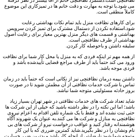
نظافتچی است.دستمزد نظافتچی خانم از آقا بیشتر در نظر گرفته
می شود.با توجه به مهارت و دقت خانم ها در تمیزکاری این موضوع
کاملاً منطقی است.
برای کارهای نظافت منزل باید تمام نکات بهداشتی رعایت
شود.استفاده نکردن از دستمال مشترک برای تمیز کردن سرویس
بهداشتی و قسمت های دیگر منزل بهترین معیار برای رعایت اصول
بهداشتی از طرف نظافتچی است.
سلیقه داشتن و باحوصله کار کردن.
از همه مهم تر اینکه فردی که به منزل یا محل کار شما برای نظافت
ورود می کند حتماً باید از طرف مراجع قضایی تأییدشده باشد و
فردی موجه باشد.
داشتن بیمه درمان نظافتچی نیز از نکاتی است که حتماً باید در زمان
تماس با شرکت خدمات نظافتی از آن مطمئن شوید تا در صورت
بروز حادثه مسئولیتی متوجه شما نباشد.
شاید تعداد شرکت های خدمات نظافتی در شهر تهران بسیار زیاد
باشد؛ اما این نکته را در نظر داشته باشید که خیلی از این شرکت ها
حتی ثبت نشده اند و فقط با یک شماره تلفن اقدام به اعزام نیروی
نظافتچی به منازل و شرکت ها می کنند.به عنوان یک شهروند آگاه
هوشمندانه رفتار کنید و عواقب درخواست نیرو از شرکت های بی
نام ونشان را در نظر بگیرید.شاید کمترین ضرری که با این کار
متوجه شما شود نارضایتی از انجام کار باشد و بدترین ضرر خسارت