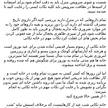
شست و شوی سرویس منزل باید به دقت انجام شود.برای استفاده
از اسیدها در نظافت سرویس باید کلیه نکات ایمنی را رعایت کنید تا
صدمه نبینید.
تمام داروهایی که در منزل دارید بررسی کنید.اگر داروی تاریخ
مصرف گذشته ای دارید آن را دور بریزید و بقیه داروهای خود را به
جز موارد ضروری نگه ندارید.یخچال و فریزر باید به طور کامل
نظافت شود.غیر از تمیزی ظاهری یخچال نباید از ضدعفونی کردن
تمام بخش های آن غفلت کرد.نکات مهم در خانه تکانی
خانه تکانی از رسوم بسیار قدیمی آماده شدن برای عید نوروز است
و هرچند که آپارتمانهای کوچک و بدون پستو و انباری و زیرزمین
امروزی تقریبا در تمام مدت سال نسبتا تمیز هستند اما تمیزترین
خانه ها هم مدتی مانده به نوروز برای شگونش هم که شده روفته و
شسته و برق انداخته میشوند.
اما این روزها که کمتر کسی به صورت تمام وقت در خانه است و
کار نظافت باید تدریجی انجام شود هیچ چیز بهتر از یک روش خوب و
برنامه ریزی شده به کمک ما نمی آید.روند داشتن خانه ای تمیز بدون
نگرانی و تشویش با رعایت این نکات مهم در خانه تکانی به انجام
میرسد:
۱-از همین حالا شروع کنید
خانه تکانی شب عید از کارهاییست که برخلاف اسمش نباید “شب