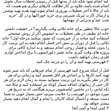
عید”انجام شود بلکه باید از مدتها قبل از رسیدن لحظات سال تحویل
انجام شده باشد.علاوه بر کار نظافت کارهای دیگری هم هست که
باید از حالا تا آخر تعطیلات نوروزی انجام شوند:تهیه هدیه تهیه نوشتن
و ارسال کارت تبریک شیرینی پزی خرید خوراکیها و در کل “خرید
شب عید”و پذیرایی از مهمانها.
خوب حالا چطور برای خانه تکانی وقت بگذاریم؟ در حقیقت داشتن
خانه ای نظیف در طی تعطیلات به خصوص اگر از روش صحیحی
استفاده کنید ساده تر از چیزیست که تصور میکنید.مرحله اول؟ خانه
تکانی را قبل از دوران پر تنش آخر فصل انجام دهید.به این ترتیب کار
را بدون عجله و فشار روحی انجام میدهید و به اندازه کافی برای
پروژه های وقت گیری مانند تغییر دکوراسیون یا برق انداختن لوازم
فلزی زمان خواهید داشت.
۲-فهرستی تهیه کنید و آن را دو مرتبه چک کنید
قبل از اینکه شروع کنید فهرستی از تمام چیزهایی که باید تمیز شوند
تهیه کنید.کارها را بر اساس هر اتاق تقسیم کنید و زمانی برای هر
کار در نظر بگیرید.به این ترتیب میتوانید بسته به زمان لازم برای هر
کار حتی از زمانهای اضافه بسیار کوتاه نیز استفاده کنید و مثلا چند
تکه لباس را در ماشین لباسشویی بریزید.هنگامی که به تدریج هر
مورد موجود در فهرست را علامت میزنید حس بسیار خوبی به شما
دست میدهد و احتمال اینکه کارتان را تمام و کمال انجام دهید بسیار
بیشتر خواهد بود.
۳-کمی اینجا و کمی آنجا