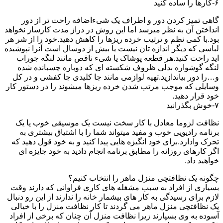
۶-کارها را ساده کنید
گاهی تمیز کردن دور و اطراف یک شیءاضافه راحت تر از دور
انداختن آن به نظر میرسد اما این روش در دراز مدت کارساز نخواهد
بود.با کمی نظم و ترتیب خرده ریزها را کاهش دهید.خود را از شر هر
لباسی که دیگر اندازه تان نیست یا بیش از دوسال است آنرا نپوشیده
اید راحت کنید.هر قطعه پوشاک یا شیء ناقص مانند لنگه جوراب
لنگه گوشواره بدلی ظروف شکسته ای که دوباره چسبانده شده
و…را دور بیاندازید.تهیه لوازمی مانند جا کلیدی جا کفشی و در کل
وسایلی که موجب مرتب شدن خرده ریزها میشوند را در دستور کار
خود قرار دهید.
۷-خوش بگذرانید
نظافت لزوما معادل با کار سخت نیست یک موسیقی خوب یا یک
برنامه رادیویی خوب و مفید میتواند شما را با اشتیاق بیشتری به
تحرک وادارد.برای خود انگیزه هایی پیدا کنید و به خود قول دهید که
اگر کارهای روزانه را مطابق برنامه انجام دادید به خود جایزه ای
خواهید داد.
چگونه یک نظافتچی منزل ماهر را انتخاب کنیم؟
بسیاری از افراد به سبب مشغله های کاری فراوانی که دارند وقت
لازم برای رسیدگی به کار های بیشمار خانه را ندارند از این رو دنبال
یک نظافتچی منزل ماهر می گردند تا کار نظافت منزل را با خیالی
آسوده به وی بسپارند زیرا نظافت منزل آن چنان که برخی از افراد