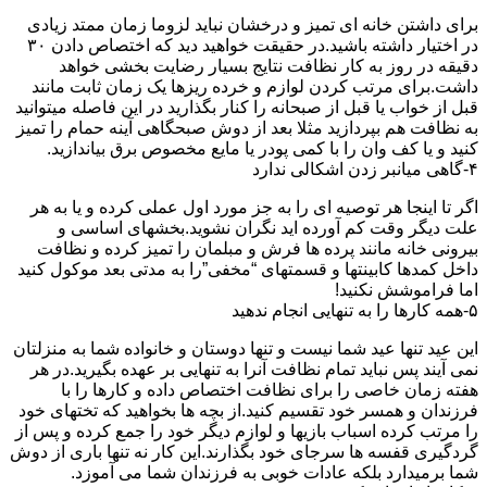
برای داشتن خانه ای تمیز و درخشان نباید لزوما زمان ممتد زیادی
در اختیار داشته باشید.در حقیقت خواهید دید که اختصاص دادن ۳۰
دقیقه در روز به کار نظافت نتایج بسیار رضایت بخشی خواهد
داشت.برای مرتب کردن لوازم و خرده ریزها یک زمان ثابت مانند
قبل از خواب یا قبل از صبحانه را کنار بگذارید در این فاصله میتوانید
به نظافت هم بپردازید مثلا بعد از دوش صبحگاهی آینه حمام را تمیز
کنید و یا کف وان را با کمی پودر یا مایع مخصوص برق بیاندازید.
۴-گاهی میانبر زدن اشکالی ندارد
اگر تا اینجا هر توصیه ای را به جز مورد اول عملی کرده و یا به هر
علت دیگر وقت کم آورده اید نگران نشوید.بخشهای اساسی و
بیرونی خانه مانند پرده ها فرش و مبلمان را تمیز کرده و نظافت
داخل کمدها کابینتها و قسمتهای “مخفی”را به مدتی بعد موکول کنید
اما فراموشش نکنید!
۵-همه کارها را به تنهایی انجام ندهید
این عید تنها عید شما نیست و تنها دوستان و خانواده شما به منزلتان
نمی آیند پس نباید تمام نظافت آنرا به تنهایی بر عهده بگیرید.در هر
هفته زمان خاصی را برای نظافت اختصاص داده و کارها را با
فرزندان و همسر خود تقسیم کنید.از بچه ها بخواهید که تختهای خود
را مرتب کرده اسباب بازیها و لوازم دیگر خود را جمع کرده و پس از
گردگیری قفسه ها سرجای خود بگذارند.این کار نه تنها باری از دوش
شما برمیدارد بلکه عادات خوبی به فرزندان شما می آموزد.