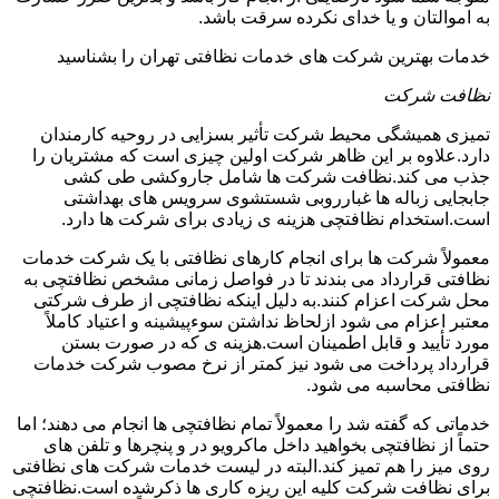
به اموالتان و یا خدای نکرده سرقت باشد.
خدمات بهترین شرکت های خدمات نظافتی تهران را بشناسید
نظافت شرکت
تمیزی همیشگی محیط شرکت تأثیر بسزایی در روحیه کارمندان
دارد.علاوه بر این ظاهر شرکت اولین چیزی است که مشتریان را
جذب می کند.نظافت شرکت ها شامل جاروکشی طی کشی
جابجایی زباله ها غبارروبی شستشوی سرویس های بهداشتی
است.استخدام نظافتچی هزینه ی زیادی برای شرکت ها دارد.
معمولاً شرکت ها برای انجام کارهای نظافتی با یک شرکت خدمات
نظافتی قرارداد می بندند تا در فواصل زمانی مشخص نظافتچی به
محل شرکت اعزام کنند.به دلیل اینکه نظافتچی از طرف شرکتی
معتبر اعزام می شود ازلحاظ نداشتن سوءپیشینه و اعتیاد کاملاً
مورد تأیید و قابل اطمینان است.هزینه ی که در صورت بستن
قرارداد پرداخت می شود نیز کمتر از نرخ مصوب شرکت خدمات
نظافتی محاسبه می شود.
خدماتی که گفته شد را معمولاً تمام نظافتچی ها انجام می دهند؛ اما
حتماً از نظافتچی بخواهید داخل ماکرویو در و پنچرها و تلفن های
روی میز را هم تمیز کند.البته در لیست خدمات شرکت های نظافتی
برای نظافت شرکت کلیه این ریزه کاری ها ذکرشده است.نظافتچی