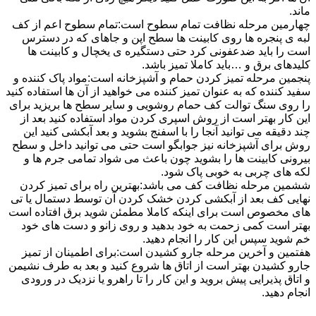
ماند.
چهارمین مرحله نظافت تمام سطوح است:تمام سطوح اعم از کف
لبه ی پنجره ها روی کابینت ها سطح اپن و جاهای که در دسترس
است را باید ضدعفونی کرد حتی دستگیره ی یخچال و کابینت ها
کلیدهای برق و …باید کاملا تمیز باشد.
پنجمین مرحله تمیز کردن حمام و آشپزخانه است:مواد پاک کننده و
سفید کننده که به عنوان تمیز کننده می خواهید از آن ها استفاده کنید
را روی سنگ توالت کف حمام روشویی و سایر سطح ها بریزید برای
این کار بهتر است از روش اسپری کردن مواد استفاده کنید بعد از
چند دقیقه می توانید آنجا را با اسفنج بشوید و بعد آبکشی کنید این
روش برای آشپزخانه نیز جوابگو است حتی می توانید داخل و سطح
بیرونی کابینت ها را بشوید چون باعث می شواد تمامی جرم ها و
لکه های چربی به خوبی پاک شود.
ششمین مرحله نظافت کف می باشد:بهترین راه برای تمیز کردن
نهایی کف بعد از آبکشی کردن خشک کردن آن توسط دستمال یا تی
های مخصوص است برای اینکه کاملا مطمئن شوید برق افتاده است
بهتر است کمی زحمت به خود بدهید و روی زانو و دست های خود
خم شوید سپس این کار را انجام دهید.
هفتمین و آخرین مرحله جارو کشیدن است:برای اطمینان از تمیز
جارو کشیدن بهتر است از اتاق ها شروع کنید و بعد به طرف نشیمن
و اتاق پذیرایی پیش بروید و این کار را تا راهرو یا نزدیک در ورودی
انجام دهید.