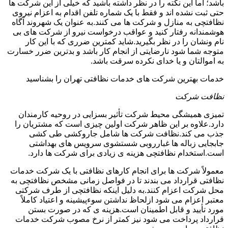
باشد؛ اما این نکته را در نظر داشته باشید که خیلی از این شرکت ها
حتی ثبت نشده اند و فقط با یک شماره تلفن اقدام به اعزام نیروی
نظافتچی به منازل و شرکت ها می کنند.به عنوان یک شهروند آگاه
هوشمندانه رفتار کنید و عواقب درخواست نیرو از شرکت های بی
نام ونشان را در نظر بگیرید.شاید کمترین ضرری که با این کار
متوجه شما شود نارضایتی از انجام کار باشد و بدترین ضرر خسارت
به اموالتان و یا خدای نکرده سرقت باشد.
خدمات بهترین شرکت های خدمات نظافتی تهران را بشناسید
نظافت شرکت
تمیزی همیشگی محیط شرکت تأثیر بسزایی در روحیه کارمندان
دارد.علاوه بر این ظاهر شرکت اولین چیزی است که مشتریان را
جذب می کند.نظافت شرکت ها شامل جاروکشی طی کشی
جابجایی زباله ها غبارروبی شستشوی سرویس های بهداشتی
است.استخدام نظافتچی هزینه ی زیادی برای شرکت ها دارد.
معمولاً شرکت ها برای انجام کارهای نظافتی با یک شرکت خدمات
نظافتی قرارداد می بندند تا در فواصل زمانی مشخص نظافتچی به
محل شرکت اعزام کنند.به دلیل اینکه نظافتچی از طرف شرکتی
معتبر اعزام می شود ازلحاظ نداشتن سوءپیشینه و اعتیاد کاملاً
مورد تأیید و قابل اطمینان است.هزینه ی که در صورت بستن
قرارداد پرداخت می شود نیز کمتر از نرخ مصوب شرکت خدمات