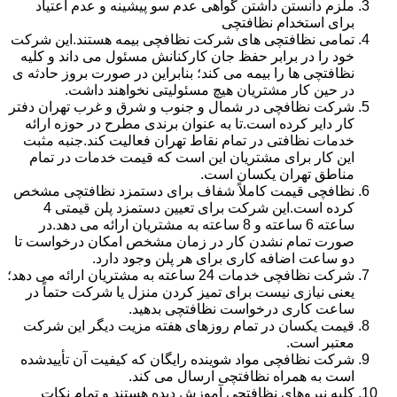
ملزم دانستن داشتن گواهی عدم سو پیشینه و عدم اعتیاد
برای استخدام نظافتچی
تمامی نظافتچی های شرکت نظافچی بیمه هستند.این شرکت
خود را در برابر حفظ جان کارکنانش مسئول می داند و کلیه
نظافتچی ها را بیمه می کند؛ بنابراین در صورت بروز حادثه ی
در حین کار مشتریان هیچ مسئولیتی نخواهند داشت.
شرکت نظافچی در شمال و جنوب و شرق و غرب تهران دفتر
کار دایر کرده است.تا به عنوان برندی مطرح در حوزه ارائه
خدمات نظافتی در تمام نقاط تهران فعالیت کند.جنبه مثبت
این کار برای مشتریان این است که قیمت خدمات در تمام
مناطق تهران یکسان است.
نظافچی قیمت کاملاً شفاف برای دستمزد نظافتچی مشخص
کرده است.این شرکت برای تعیین دستمزد پلن قیمتی 4
ساعته 6 ساعته و 8 ساعته به مشتریان ارائه می دهد.در
صورت تمام نشدن کار در زمان مشخص امکان درخواست تا
دو ساعت اضافه کاری برای هر پلن وجود دارد.
شرکت نظافچی خدمات 24 ساعته به مشتریان ارائه می دهد؛
یعنی نیازی نیست برای تمیز کردن منزل یا شرکت حتماً در
ساعت کاری درخواست نظافتچی بدهید.
قیمت یکسان در تمام روزهای هفته مزیت دیگر این شرکت
معتبر است.
شرکت نظافچی مواد شوینده رایگان که کیفیت آن تأییدشده
است به همراه نظافتچی ارسال می کند.
کلیه نیروهای نظافتچی آموزش دیده هستند و تمام نکات