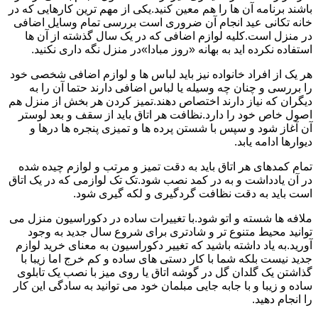
باشند برنامه آن ها را هم معین کنید.یکی از مهم ترین کارهایی که در
خانه تکانی عید انجام آن ضروری است بررسی تمام وسایل اضافی
در منزل است.کلیه لوازم اضافی که در یک سال گذشته از آن ها
استفاده نکرده اید به بهانه «روز مبادا»در منزل نگه داری نکنید.
هر یک از افراد خانواده نیز باید لباس ها و لوازم اضافی شخصی خود
را بررسی و چنان چه وسیله یا لباس اضافی دارند حتما آن را به
دیگران که نیاز دارند اختصاص دهند.تمیز کردن هر بخش از منزل هم
اصول خاص خود را دارد.نظافت هر اتاق باید از سقف و بعد لوستر
آن آغاز شود و سپس با شستن پرده ها و تمیزی پنجره ها درها و
دیوارها ادامه یابد.
تمام کمدهای هر اتاق باید به دقت تمیز و مرتب و لوازم چیده شده
در آن یادداشت و به در کمد نصب شود.تک تک لوازمی که در یک اتاق
است باید به دقت نظافت گردگیری و لکه گیری شود.
ملافه ها شسته و اتو شود.با تغییرات ساده در دکوراسیون منزل می
توانید محیط متنوع تر و شادتری برای شروع سال جدید به وجود
آورید.به یاد داشته باشید که تغییر دکوراسیون به معنای خرید لوازم
جدید نیست بلکه شما با کار دستی های ساده و کم خرج اما زیبا با
گذاشتن یک گلدان گل در گوشه اتاق یا روی میز با نصب یک تابلوی
ساده و زیبا و با جابه جایی مبلمان خود می توانید به سادگی این کار
را انجام دهید.