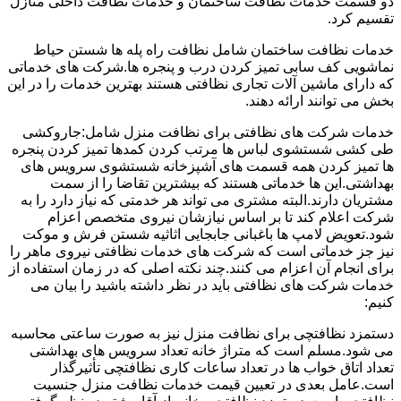
دو قسمت خدمات نظافت ساختمان و خدمات نظافت داخلی منازل
تقسیم کرد.
خدمات نظافت ساختمان شامل نظافت راه پله ها شستن حیاط
نماشویی کف سابی تمیز کردن درب و پنجره ها.شرکت های خدماتی
که دارای ماشین آلات تجاری نظافتی هستند بهترین خدمات را در این
بخش می توانند ارائه دهند.
خدمات شرکت های نظافتی برای نظافت منزل شامل:جاروکشی
طی کشی شستشوی لباس ها مرتب کردن کمدها تمیز کردن پنجره
ها تمیز کردن همه قسمت های آشپزخانه شستشوی سرویس های
بهداشتی.این ها خدماتی هستند که بیشترین تقاضا را از سمت
مشتریان دارند.البته مشتری می تواند هر خدمتی که نیاز دارد را به
شرکت اعلام کند تا بر اساس نیازشان نیروی متخصص اعزام
شود.تعویض لامپ ها باغبانی جابجایی اثاثیه شستن فرش و موکت
نیز جز خدماتی است که شرکت های خدمات نظافتی نیروی ماهر را
برای انجام آن اعزام می کنند.چند نکته اصلی که در زمان استفاده از
خدمات شرکت های نظافتی باید در نظر داشته باشید را بیان می
کنیم:
دستمزد نظافتچی برای نظافت منزل نیز به صورت ساعتی محاسبه
می شود.مسلم است که متراژ خانه تعداد سرویس های بهداشتی
تعداد اتاق خواب ها در تعداد ساعات کاری نظافتچی تأثیرگذار
است.عامل بعدی در تعیین قیمت خدمات نظافت منزل جنسیت