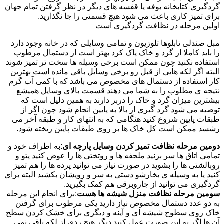
گردگیری کتابخانه بوفه یا قفسه های دیگر در نظر گرفتن تمام جهان
برای تمیز کاری باعث می شود هیچ قسمتی را جا نگذارید.
اولین مرحله در نظافت گردگیری است
مبل صندلی تابلوها تلوزیون و تمامی وسایلی که در خانه وجود دارد
را باید کاملا از گرد و خاک پاک کرد بهتر است از دستمال مرطوب
استفاده نکنید چون ممکن است برخی وسیله ها سخت تر تمیز شوند
البته اگر لکه هایی از قبل رو برخی وسایل باقی مانده است بهترین
کار استفاده از دستمال های مخصوص می باشد که با کمی آب گرم
نتیجه ی مطلوب را به شما می دهند قسمت بالای وسایل همیشع
بیشترین میزان گرد و خاک را دربر دارند به همین دلیل است که
توصیه می شود گرد گیری از بالا به پایین انجام شود چون اگر از
طبقات پایین شروع کنید هنگامی که به انتهای کار و طبقه آخر می
رشسد ممکن است کل خاک ها بر روی طبقات پایین ریخته شود.
دومین مرحله نظافت تمیز کردن وسایل پارچه ای
:به اطراف خود و
تمامی اتاق ها سر بزنید ملحفه ها و روتختی ها را عوض کنید پتو و
روبالشتی ها را بشوید در صورت نیاز می توانید پرده ها را هم تمیز
کنید یا به وسیله ی بخارشو دستی به سر و رویشان بکشید البته برای
گردگیری می توانید از جاروبرقی هم کمک بگیرید.
سومین مرحله نظافت منزل شیشه ها هست
:برای انجام این مرحله
به دو عدد دستمال مخصوص نیاز دارید یکی مرطوب برای گرفتن
خاک روی سطوح شیشه ای و آینه و دیگری برای خشک کردن سطح
آن ها اگر به این صورت عمل کنید دیگر هیچ ردی از لکه باقی نمی