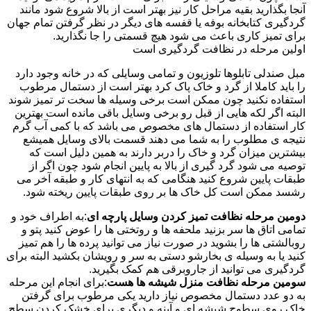
آنجا بگذارید بقیه مراحل کار نیز بهتر است از بالا شروع شود مانند
گردگیری کتابخانه بوفه یا قفسه های دیگر در نظر گرفتن تمام جهان
برای تمیز کاری باعث می شود هیچ قسمتی را جا نگذارید.
اولین مرحله در نظافت گردگیری است
مبل صندلی تابلوها تلوزیون و تمامی وسایلی که در خانه وجود دارد
را باید کاملا از گرد و خاک پاک کرد بهتر است از دستمال مرطوب
استفاده نکنید چون ممکن است برخی وسیله ها سخت تر تمیز شوند
البته اگر لکه هایی از قبل رو برخی وسایل باقی مانده است بهترین
کار استفاده از دستمال های مخصوص می باشد که با کمی آب گرم
نتیجه ی مطلوب را به شما می دهند قسمت بالای وسایل همیشع
بیشترین میزان گرد و خاک را دربر دارند به همین دلیل است که
توصیه می شود گرد گیری از بالا به پایین انجام شود چون اگر از
طبقات پایین شروع کنید هنگامی که به انتهای کار و طبقه آخر می
رشسد ممکن است کل خاک ها بر روی طبقات پایین ریخته شود.
دومین مرحله نظافت تمیز کردن وسایل پارچه ای
:به اطراف خود و
تمامی اتاق ها سر بزنید ملحفه ها و روتختی ها را عوض کنید پتو و
روبالشتی ها را بشوید در صورت نیاز می توانید پرده ها را هم تمیز
کنید یا به وسیله ی بخارشو دستی به سر و رویشان بکشید البته برای
گردگیری می توانید از جاروبرقی هم کمک بگیرید.
سومین مرحله نظافت منزل شیشه ها هست
:برای انجام این مرحله
به دو عدد دستمال مخصوص نیاز دارید یکی مرطوب برای گرفتن
خاک روی سطوح شیشه ای و آینه و دیگری برای خشک کردن سطح