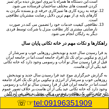
است.این دستگاه ها همراه با نیروی آموزش دیده برای تمیز
کردن قسمت های مختلف ساختمان فرستاده می شود.
توجه به ریزه کاری ها تمیزکاری حرفه ی و بسنده نکردن به
کارهای پایه ی از مهم ترین دلایل رضایت مشتریان نظافچی
است.
نظافچی کیفیت خدمات خود را تضمین می کند.در صورت
نارضایتی مشتری کار نظافت منزل یا شرکت توسط فردی
دیگر به رایگان انجام می شود.
راهکارها و نکات مهم در خانه تکانی پایان سال
ید فرا رسیدن سال جدید و نویدبخش روزهایی خوب و سرشار از
انرژی و نیکویی برای تک تک افراد جامعه است.اما در جامعه ایران
قبل از فرا رسیدن سال نو آداب و رسومی وجود دارد که خانه تکانی
عید یکی از آن هاست.
به گزارش خبرگزاری موج عید فرا رسیدن سال جدید و نویدبخش
روزهایی خوب و سرشار از انرژی و نیکویی برای تک تک افراد جامعه
است.اما در جامعه ایران قبل از فرا رسیدن سال نو آداب و رسومی
وجود دارد که خانه تکانی عید یکی از آن هاست.بر خلاف تصور عموم
که خانه تکانی یک نظافت عمومی و کلی منزل به نظر می آید اگر
تلفن تماس فوری
نظافت منزل پردیسان نظافت ساختمان پردیسان
بخواهیم به طور اصولی آن را انجام دهیم باید به برخی از نکات توجه
☞☏
tel:09196351909
بیشتر داشته باشیم.