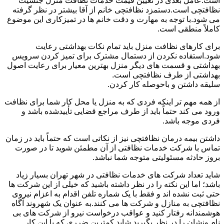
است.عامل بعدی در تعیین قیمت خدمات نظافت منزل جنسیت
نظافتچی است.دستمزد نظافتچی خانم از آقا بیشتر در نظر گرفته
می شود.با توجه به مهارت و دقت خانم ها در تمیزکاری این موضوع
کاملاً منطقی است.
برای کارهای نظافت منزل باید تمام نکات بهداشتی رعایت
شود.استفاده نکردن از دستمال مشترک برای تمیز کردن سرویس
بهداشتی و قسمت های دیگر منزل بهترین معیار برای رعایت اصول
بهداشتی از طرف نظافتچی است.
سلیقه داشتن و باحوصله کار کردن.
از همه مهم تر اینکه فردی که به منزل یا محل کار شما برای نظافت
ورود می کند حتماً باید از طرف مراجع قضایی تأییدشده باشد و
فردی موجه باشد.
داشتن بیمه درمان نظافتچی نیز از نکاتی است که حتماً باید در زمان
تماس با شرکت خدمات نظافتی از آن مطمئن شوید تا در صورت
بروز حادثه مسئولیتی متوجه شما نباشد.
شاید تعداد شرکت های خدمات نظافتی در شهر تهران بسیار زیاد
باشد؛ اما این نکته را در نظر داشته باشید که خیلی از این شرکت ها
حتی ثبت نشده اند و فقط با یک شماره تلفن اقدام به اعزام نیروی
نظافتچی به منازل و شرکت ها می کنند.به عنوان یک شهروند آگاه
هوشمندانه رفتار کنید و عواقب درخواست نیرو از شرکت های بی
نام ونشان را در نظر بگیرید.شاید کمترین ضرری که با این کار