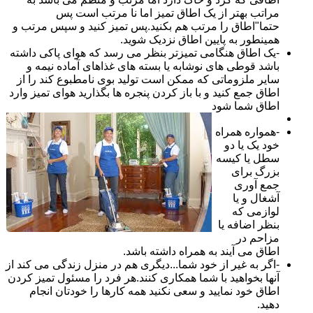
مراتب بهتر از یک اطاق تمیز اما نا مرتب است پس
حتما"اطاق را مرتب هم بکنید.پس تمیز کنید و سپس مرتب و
همینطور به پایین اطاق نزدیک شوید.
-یک اطاق هنگامی تمیزتر بنظر می رسد که هوای پاکی داشته
باشد قوطی های نوشابه یا بسته های غذاهای آماده نیمه و
سایر ملزوماتی که ممکن است تولید بوی نامطبوع کند را از
اطاق جمع کنید و با باز کردن پنجره ها بگذارید هوای تمیز وارد
اطاق شما شود
-همواره همراه
خود یک یا دو
سطل یا کیسه
بزرگ برای
جمع آوری
آشغال و یا
لوازمی که
بنظر اضافه یا
مزاحم در
اطاق می آیند به همراه داشته باشد.
-اگر به غیر از خود شما...دیگری هم در منزل زندگی می کند از
آنها بخواهید با شما همکاری کنند.هر فرد را مسئول تمیز کردن
اطاق خود نمایید و سعی نکنید همه کارها را خودتان انجام
دهید.