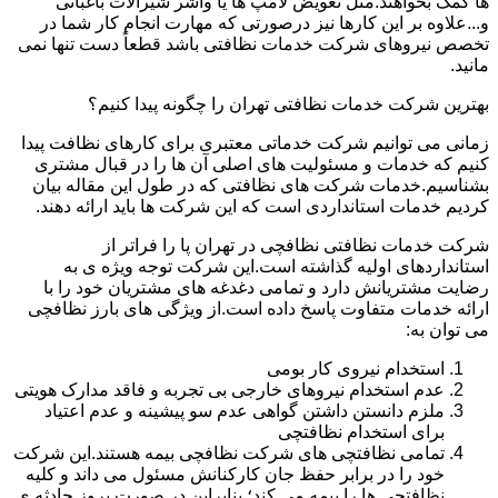
ها کمک بخواهند.مثل تعویض لامپ ها یا واشر شیرآلات باغبانی
و...علاوه بر این کارها نیز درصورتی که مهارت انجام کار شما در
تخصص نیروهای شرکت خدمات نظافتی باشد قطعاً دست تنها نمی
مانید.
بهترین شرکت خدمات نظافتی تهران را چگونه پیدا کنیم؟
زمانی می توانیم شرکت خدماتی معتبری برای کارهای نظافت پیدا
کنیم که خدمات و مسئولیت های اصلی آن ها را در قبال مشتری
بشناسیم.خدمات شرکت های نظافتی که در طول این مقاله بیان
کردیم خدمات استانداردی است که این شرکت ها باید ارائه دهند.
شرکت خدمات نظافتی نظافچی در تهران پا را فراتر از
استانداردهای اولیه گذاشته است.این شرکت توجه ویژه ی به
رضایت مشتریانش دارد و تمامی دغدغه های مشتریان خود را با
ارائه خدمات متفاوت پاسخ داده است.از ویژگی های بارز نظافچی
می توان به:
استخدام نیروی کار بومی
عدم استخدام نیروهای خارجی بی تجربه و فاقد مدارک هویتی
ملزم دانستن داشتن گواهی عدم سو پیشینه و عدم اعتیاد
برای استخدام نظافتچی
تمامی نظافتچی های شرکت نظافچی بیمه هستند.این شرکت
خود را در برابر حفظ جان کارکنانش مسئول می داند و کلیه
نظافتچی ها را بیمه می کند؛ بنابراین در صورت بروز حادثه ی