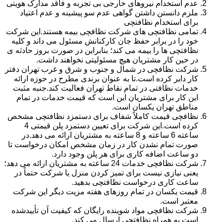
عدم استخدام نیروهای خارجی بی تجربه و فاقد مدارک هویتی
ملزم دانستن داشتن گواهی عدم سو پیشینه و عدم اعتیاد
برای استخدام نظافتچی
تمامی نظافتچی های شرکت نظافچی بیمه هستند.این شرکت
خود را در برابر حفظ جان کارکنانش مسئول می داند و کلیه
نظافتچی ها را بیمه می کند؛ بنابراین در صورت بروز حادثه ی
در حین کار مشتریان هیچ مسئولیتی نخواهند داشت.
شرکت نظافچی در شمال و جنوب و شرق و غرب تهران دفتر
کار دایر کرده است.تا به عنوان برندی مطرح در حوزه ارائه
خدمات نظافتی در تمام نقاط تهران فعالیت کند.جنبه مثبت
این کار برای مشتریان این است که قیمت خدمات در تمام
مناطق تهران یکسان است.
نظافچی قیمت کاملاً شفاف برای دستمزد نظافتچی مشخص
کرده است.این شرکت برای تعیین دستمزد پلن قیمتی 4
ساعته 6 ساعته و 8 ساعته به مشتریان ارائه می دهد.در
صورت تمام نشدن کار در زمان مشخص امکان درخواست تا
دو ساعت اضافه کاری برای هر پلن وجود دارد.
شرکت نظافچی خدمات 24 ساعته به مشتریان ارائه می دهد؛
یعنی نیازی نیست برای تمیز کردن منزل یا شرکت حتماً در
ساعت کاری درخواست نظافتچی بدهید.
قیمت یکسان در تمام روزهای هفته مزیت دیگر این شرکت
معتبر است.
شرکت نظافچی مواد شوینده رایگان که کیفیت آن تأییدشده
است به همراه نظافتچی ارسال می کند.