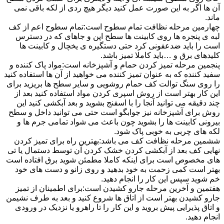
آن ها اگر به این صورت عمل کنید دیگر هیچ ردی از لکه باقی نمی
ماند.
چهارمین مرحله نظافت تمام سطوح است:تمام سطوح اعم از کف
لبه ی پنجره ها روی کابینت ها سطح اپن و جاهای که در دسترس
است را باید ضدعفونی کرد حتی دستگیره ی یخچال و کابینت ها
کلیدهای برق و …باید کاملا تمیز باشد.
پنجمین مرحله تمیز کردن حمام و آشپزخانه است:مواد پاک کننده و
سفید کننده که به عنوان تمیز کننده می خواهید از آن ها استفاده کنید
را روی سنگ توالت کف حمام روشویی و سایر سطح ها بریزید برای
این کار بهتر است از روش اسپری کردن مواد استفاده کنید بعد از
چند دقیقه می توانید آنجا را با اسفنج بشوید و بعد آبکشی کنید این
روش برای آشپزخانه نیز جوابگو است حتی می توانید داخل و سطح
بیرونی کابینت ها را بشوید چون باعث می شواد تمامی جرم ها و
لکه های چربی به خوبی پاک شود.
ششمین مرحله نظافت کف می باشد:بهترین راه برای تمیز کردن
نهایی کف بعد از آبکشی کردن خشک کردن آن توسط دستمال یا تی
های مخصوص است برای اینکه کاملا مطمئن شوید برق افتاده است
بهتر است کمی زحمت به خود بدهید و روی زانو و دست های خود
خم شوید سپس این کار را انجام دهید.
هفتمین و آخرین مرحله جارو کشیدن است:برای اطمینان از تمیز
جارو کشیدن بهتر است از اتاق ها شروع کنید و بعد به طرف نشیمن
و اتاق پذیرایی پیش بروید و این کار را تا راهرو یا نزدیک در ورودی
انجام دهید.