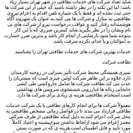
شاید تعداد شرکت های خدمات نظافتی در شهر تهران بسیار زیاد
باشد؛ اما این نکته را در نظر داشته باشید که خیلی از این شرکت ها
حتی ثبت نشده اند و فقط با یک شماره تلفن اقدام به اعزام نیروی
نظافتچی به منازل و شرکت ها می کنند.به عنوان یک شهروند آگاه
هوشمندانه رفتار کنید و عواقب درخواست نیرو از شرکت های بی
نام ونشان را در نظر بگیرید.شاید کمترین ضرری که با این کار
متوجه شما شود نارضایتی از انجام کار باشد و بدترین ضرر خسارت
به اموالتان و یا خدای نکرده سرقت باشد.
خدمات بهترین شرکت های خدمات نظافتی تهران را بشناسید
نظافت شرکت
تمیزی همیشگی محیط شرکت تأثیر بسزایی در روحیه کارمندان
دارد.علاوه بر این ظاهر شرکت اولین چیزی است که مشتریان را
جذب می کند.نظافت شرکت ها شامل جاروکشی طی کشی
جابجایی زباله ها غبارروبی شستشوی سرویس های بهداشتی
است.استخدام نظافتچی هزینه ی زیادی برای شرکت ها دارد.
معمولاً شرکت ها برای انجام کارهای نظافتی با یک شرکت خدمات
نظافتی قرارداد می بندند تا در فواصل زمانی مشخص نظافتچی به
محل شرکت اعزام کنند.به دلیل اینکه نظافتچی از طرف شرکتی
معتبر اعزام می شود ازلحاظ نداشتن سوءپیشینه و اعتیاد کاملاً
مورد تأیید و قابل اطمینان است.هزینه ی که در صورت بستن