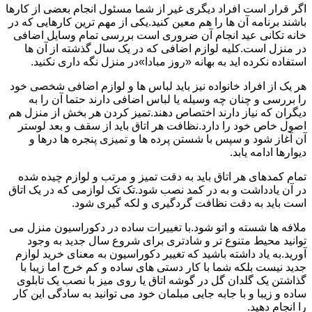
اگر قرار است افراد دیگری غیر از شما مسئول انجام بعضی از کارها
باشند برنامه آن ها را هم معین کنید.یکی از مهم ترین کارهایی که در
خانه تکانی عید انجام آن ضروری است بررسی تمام وسایل اضافی
در منزل است.کلیه لوازم اضافی که در یک سال گذشته از آن ها
استفاده نکرده اید به بهانه «روز مبادا»در منزل نگه داری نکنید.
هر یک از افراد خانواده نیز باید لباس ها و لوازم اضافی شخصی خود
را بررسی و چنان چه وسیله یا لباس اضافی دارند حتما آن را به
دیگران که نیاز دارند اختصاص دهند.تمیز کردن هر بخش از منزل هم
اصول خاص خود را دارد.نظافت هر اتاق باید از سقف و بعد لوستر
آن آغاز شود و سپس با شستن پرده ها و تمیزی پنجره ها درها و
دیوارها ادامه یابد.
تمام کمدهای هر اتاق باید به دقت تمیز و مرتب و لوازم چیده شده
در آن یادداشت و به در کمد نصب شود.تک تک لوازمی که در یک اتاق
است باید به دقت نظافت گردگیری و لکه گیری شود.
ملافه ها شسته و اتو شود.با تغییرات ساده در دکوراسیون منزل می
توانید محیط متنوع تر و شادتری برای شروع سال جدید به وجود
آورید.به یاد داشته باشید که تغییر دکوراسیون به معنای خرید لوازم
جدید نیست بلکه شما با کار دستی های ساده و کم خرج اما زیبا با
گذاشتن یک گلدان گل در گوشه اتاق یا روی میز با نصب یک تابلوی
ساده و زیبا و با جابه جایی مبلمان خود می توانید به سادگی این کار
را انجام دهید.