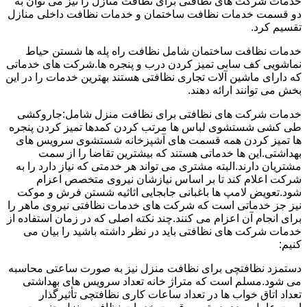
خدمات شرکت های نظافتی برای نظافت منازل را نیز می توان به
دو قسمت خدمات نظافت ساختمان و خدمات نظافت داخلی منازل
تقسیم کرد.
خدمات نظافت ساختمان شامل نظافت راه پله ها شستن حیاط
نماشویی کف سابی تمیز کردن درب و پنجره ها.شرکت های خدماتی
که دارای ماشین آلات تجاری نظافتی هستند بهترین خدمات را در این
بخش می توانند ارائه دهند.
خدمات شرکت های نظافتی برای نظافت منزل شامل:جاروکشی
طی کشی شستشوی لباس ها مرتب کردن کمدها تمیز کردن پنجره
ها تمیز کردن همه قسمت های آشپزخانه شستشوی سرویس های
بهداشتی.این ها خدماتی هستند که بیشترین تقاضا را از سمت
مشتریان دارند.البته مشتری می تواند هر خدمتی که نیاز دارد را به
شرکت اعلام کند تا بر اساس نیازشان نیروی متخصص اعزام
شود.تعویض لامپ ها باغبانی جابجایی اثاثیه شستن فرش و موکت
نیز جز خدماتی است که شرکت های خدمات نظافتی نیروی ماهر را
برای انجام آن اعزام می کنند.چند نکته اصلی که در زمان استفاده از
خدمات شرکت های نظافتی باید در نظر داشته باشید را بیان می
کنیم:
دستمزد نظافتچی برای نظافت منزل نیز به صورت ساعتی محاسبه
می شود.مسلم است که متراژ خانه تعداد سرویس های بهداشتی
تعداد اتاق خواب ها در تعداد ساعات کاری نظافتچی تأثیرگذار