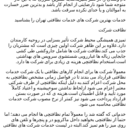
متوجه شما شود نارضایتی از انجام کار باشد و بدترین ضرر خسارت
به اموالتان و یا خدای نکرده سرقت باشد.
خدمات بهترین شرکت های خدمات نظافتی تهران را بشناسید
نظافت شرکت
تمیزی همیشگی محیط شرکت تأثیر بسزایی در روحیه کارمندان
دارد.علاوه بر این ظاهر شرکت اولین چیزی است که مشتریان را
جذب می کند.نظافت شرکت ها شامل جاروکشی طی کشی
جابجایی زباله ها غبارروبی شستشوی سرویس های بهداشتی
است.استخدام نظافتچی هزینه ی زیادی برای شرکت ها دارد.
معمولاً شرکت ها برای انجام کارهای نظافتی با یک شرکت خدمات
نظافتی قرارداد می بندند تا در فواصل زمانی مشخص نظافتچی به
محل شرکت اعزام کنند.به دلیل اینکه نظافتچی از طرف شرکتی
معتبر اعزام می شود ازلحاظ نداشتن سوءپیشینه و اعتیاد کاملاً
مورد تأیید و قابل اطمینان است.هزینه ی که در صورت بستن
قرارداد پرداخت می شود نیز کمتر از نرخ مصوب شرکت خدمات
نظافتی محاسبه می شود.
خدماتی که گفته شد را معمولاً تمام نظافتچی ها انجام می دهند؛ اما
حتماً از نظافتچی بخواهید داخل ماکرویو در و پنچرها و تلفن های
روی میز را هم تمیز کند.البته در لیست خدمات شرکت های نظافتی