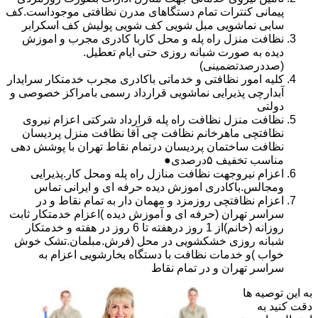
پیمانی کنترات تمام دستگاهای مدرن نظافتی موجوداست.کف
سابی نماشویی مبل شویی کف شویی پولیش کف اسکرابر
نظافت منزل راه پله و محل کاربا کادری مجرب و اموزش
دیده به صورت شبانه روزی حتی ایام تعطیل.
(صددرصدتضمینی)
کلیه امور نظافتی و خدماتی باکادری مجرب خدمتکار سرایدار
آبدارچی پذیرایی نماشویی قرارداد رسمی بامراکز خصوصی و
دولتی
نظافت منزل نظافت راه پله قرارداد شرکتی اعزام نیروی
نظافتچی ماهرخانم نظافت چی آقا نظافت منزل پردیسان
نظافت ساختمان پردیسان درتمام نقاط تهران با پوشش دهی
مناسب تخفیف ۵درصدی●
اعزام نیروجهت نظافت منازل راه پله ومحل کار.پذیرایی
ومجالس.باکادری اموزش دیده حرفه ای و ایرانی تماس
اعزام نظافتچی روزمزد و مهمان دار به تمام نقاط و در
سراسر تهران (حرفه ای و آموزش دیده )اعزام خدمتکار ثابت
روزانه (خانم)از 1 روز درهفته تا 6 روز در هفته و خدمتکار
شبانه روزی خشکشویی در محل (فرش.مبلمان.تشک خوش
خواب )و خدمات نظافت با دستگاه بخارشویی اعزام به
سراسر تهران و در تمام نقاط
به این توصیه ها
دقت کنید به