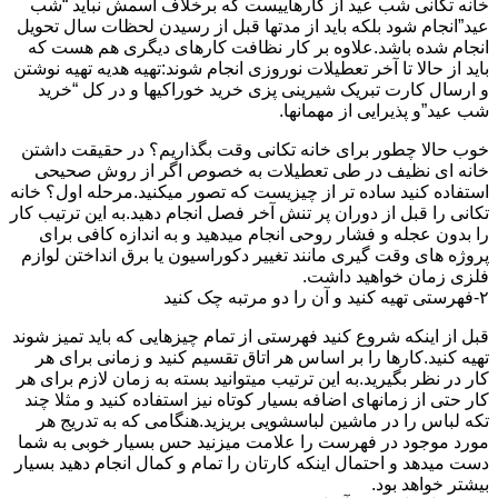
خانه تکانی شب عید از کارهاییست که برخلاف اسمش نباید “شب
عید”انجام شود بلکه باید از مدتها قبل از رسیدن لحظات سال تحویل
انجام شده باشد.علاوه بر کار نظافت کارهای دیگری هم هست که
باید از حالا تا آخر تعطیلات نوروزی انجام شوند:تهیه هدیه تهیه نوشتن
و ارسال کارت تبریک شیرینی پزی خرید خوراکیها و در کل “خرید
شب عید”و پذیرایی از مهمانها.
خوب حالا چطور برای خانه تکانی وقت بگذاریم؟ در حقیقت داشتن
خانه ای نظیف در طی تعطیلات به خصوص اگر از روش صحیحی
استفاده کنید ساده تر از چیزیست که تصور میکنید.مرحله اول؟ خانه
تکانی را قبل از دوران پر تنش آخر فصل انجام دهید.به این ترتیب کار
را بدون عجله و فشار روحی انجام میدهید و به اندازه کافی برای
پروژه های وقت گیری مانند تغییر دکوراسیون یا برق انداختن لوازم
فلزی زمان خواهید داشت.
۲-فهرستی تهیه کنید و آن را دو مرتبه چک کنید
قبل از اینکه شروع کنید فهرستی از تمام چیزهایی که باید تمیز شوند
تهیه کنید.کارها را بر اساس هر اتاق تقسیم کنید و زمانی برای هر
کار در نظر بگیرید.به این ترتیب میتوانید بسته به زمان لازم برای هر
کار حتی از زمانهای اضافه بسیار کوتاه نیز استفاده کنید و مثلا چند
تکه لباس را در ماشین لباسشویی بریزید.هنگامی که به تدریج هر
مورد موجود در فهرست را علامت میزنید حس بسیار خوبی به شما
دست میدهد و احتمال اینکه کارتان را تمام و کمال انجام دهید بسیار
بیشتر خواهد بود.