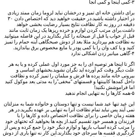
۳-کمی اینجا و کمی آنجا
برای داشتن خانه ای تمیز و درخشان نباید لزوما زمان ممتد زیادی
در اختیار داشته باشید.در حقیقت خواهید دید که اختصاص دادن ۳۰
دقیقه در روز به کار نظافت نتایج بسیار رضایت بخشی خواهد
داشت.برای مرتب کردن لوازم و خرده ریزها یک زمان ثابت مانند
قبل از خواب یا قبل از صبحانه را کنار بگذارید در این فاصله میتوانید
به نظافت هم بپردازید مثلا بعد از دوش صبحگاهی آینه حمام را تمیز
کنید و یا کف وان را با کمی پودر یا مایع مخصوص برق بیاندازید.
۴-گاهی میانبر زدن اشکالی ندارد
اگر تا اینجا هر توصیه ای را به جز مورد اول عملی کرده و یا به هر
علت دیگر وقت کم آورده اید نگران نشوید.بخشهای اساسی و
بیرونی خانه مانند پرده ها فرش و مبلمان را تمیز کرده و نظافت
داخل کمدها کابینتها و قسمتهای “مخفی”را به مدتی بعد موکول کنید
اما فراموشش نکنید!
۵-همه کارها را به تنهایی انجام ندهید
این عید تنها عید شما نیست و تنها دوستان و خانواده شما به منزلتان
نمی آیند پس نباید تمام نظافت آنرا به تنهایی بر عهده بگیرید.در هر
هفته زمان خاصی را برای نظافت اختصاص داده و کارها را با
فرزندان و همسر خود تقسیم کنید.از بچه ها بخواهید که تختهای خود
را مرتب کرده اسباب بازیها و لوازم دیگر خود را جمع کرده و پس از
گردگیری قفسه ها سرجای خود بگذارند.این کار نه تنها باری از دوش