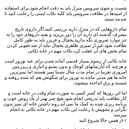
شست و شوی سرویس منزل باید به دقت انجام شود.برای استفاده
از اسیدها در نظافت سرویس باید کلیه نکات ایمنی را رعایت کنید تا
صدمه نبینید.
تمام داروهایی که در منزل دارید بررسی کنید.اگر داروی تاریخ
مصرف گذشته ای دارید آن را دور بریزید و بقیه داروهای خود را به
جز موارد ضروری نگه ندارید.یخچال و فریزر باید به طور کامل
نظافت شود.غیر از تمیزی ظاهری یخچال نباید از ضدعفونی کردن
تمام بخش های آن غفلت کرد.نکات مهم در خانه تکانی
خانه تکانی از رسوم بسیار قدیمی آماده شدن برای عید نوروز است
و هرچند که آپارتمانهای کوچک و بدون پستو و انباری و زیرزمین
امروزی تقریبا در تمام مدت سال نسبتا تمیز هستند اما تمیزترین
خانه ها هم مدتی مانده به نوروز برای شگونش هم که شده روفته و
شسته و برق انداخته میشوند.
اما این روزها که کمتر کسی به صورت تمام وقت در خانه است و
کار نظافت باید تدریجی انجام شود هیچ چیز بهتر از یک روش خوب و
برنامه ریزی شده به کمک ما نمی آید.روند داشتن خانه ای تمیز بدون
نگرانی و تشویش با رعایت این نکات مهم در خانه تکانی به انجام
میرسد:
۱-از همین حالا شروع کنید