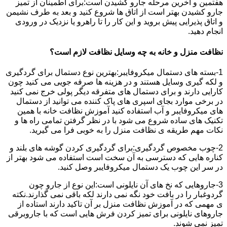
هفتمین و آخرین مرحله جارو کشیدن است:برای اطمینان از تمیز
جارو کشیدن بهتر است از اتاق ها شروع کنید و بعد به طرف نشیمن
و اتاق پذیرایی پیش بروید و این کار را تا راهرو یا نزدیک در ورودی
انجام دهید.
نظافت منزل و خانه به چه وسایل نظافت لازم است؟
1-بسته های دستمال میکروفایبر:بهترین نوع دستمال برای گردگیری
و لکه گیری وسایل هستند و در هزینه ها صرفه جویی می کنید چون
کارایی دارند و برای دستمال های متفرقه دیگر پولی خرج نمی کنید
در برخی موارد بجای اسپری های پاک کننده می توانید از دستمال
های میکروفایبر و آب استفاده کنید آموزش نظافت خانه با همین
تکنیک های ساده شروع می شود با در نظر گرفتن تمامی راه ها و
نکات مهم طریقه ی نظافت منزل را به خوبی فرا می گیرید.
2-چوب مخصوص گردگیری:برای گردگیری کردن گوشه های بلند و
کناره هایی که دسترسی به آن سخت است استفاده می شود بهتر از
در سر این چوب یک دستمال میکروفایبر وصل کنید.
3-جاروهایی که نخ های آن نایلونی است:این نوع از جارو چون
گردوغبار را در بافت خود نگه نمی دارند لکه باقی نمی گذارند.نکته
ی مهمی که در آموزش نظافت منزل بر آن تاکید دارند استاده از
جاروهای نایلونی برای تمیز کردن فرش هایی است که با جاروبرقی
تمیز نمی شوند.