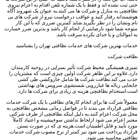
حتی ثبت نشده اند و فقط با یک شماره تلفن اقدام به اعزام نیروی
نظافتچی به منازل و شرکت ها می کنند.به عنوان یک شهروند آگاه
هوشمندانه رفتار کنید و عواقب درخواست نیرو از شرکت های بی
نام ونشان را در نظر بگیرید.شاید کمترین ضرری که با این کار
متوجه شما شود نارضایتی از انجام کار باشد و بدترین ضرر خسارت
به اموالتان و یا خدای نکرده سرقت باشد.
خدمات بهترین شرکت های خدمات نظافتی تهران را بشناسید
نظافت شرکت
تمیزی همیشگی محیط شرکت تأثیر بسزایی در روحیه کارمندان
دارد.علاوه بر این ظاهر شرکت اولین چیزی است که مشتریان را
جذب می کند.نظافت شرکت ها شامل جاروکشی طی کشی
جابجایی زباله ها غبارروبی شستشوی سرویس های بهداشتی
است.استخدام نظافتچی هزینه ی زیادی برای شرکت ها دارد.
معمولاً شرکت ها برای انجام کارهای نظافتی با یک شرکت خدمات
نظافتی قرارداد می بندند تا در فواصل زمانی مشخص نظافتچی به
محل شرکت اعزام کنند.به دلیل اینکه نظافتچی از طرف شرکتی
معتبر اعزام می شود ازلحاظ نداشتن سوءپیشینه و اعتیاد کاملاً
مورد تأیید و قابل اطمینان است.هزینه ی که در صورت بستن
قرارداد پرداخت می شود نیز کمتر از نرخ مصوب شرکت خدمات
نظافتی محاسبه می شود.