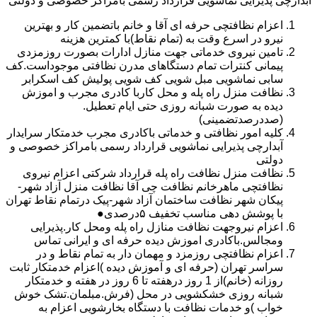
آبدارچی پذیرایی نماشویی قرارداد رسمی بامراکز خصوصی و دولتی
اعزام نظافتچی حرفه ای آقا و خانم باتضمین کار و بهترین
نیرو در اسرع وقت به (تمام نقاط)با کمترین هزینه
تامین نیروی خدماتی جهت منازل ادارات بصورت روزمزدی
پیمانی کنترات تمام دستگاهای مدرن نظافتی موجوداست.کف
سابی نماشویی مبل شویی کف شویی پولیش کف اسکرابر
نظافت منزل راه پله و محل کاربا کادری مجرب و اموزش
دیده به صورت شبانه روزی حتی ایام تعطیل.
(صددرصدتضمینی)
کلیه امور نظافتی و خدماتی باکادری مجرب خدمتکار سرایدار
آبدارچی پذیرایی نماشویی قرارداد رسمی بامراکز خصوصی و
دولتی
نظافت منزل نظافت راه پله قرارداد شرکتی اعزام نیروی
نظافتچی ماهرخانم نظافت چی آقا نظافت منزل آزاد شهر-
پیکان شهر نظافت ساختمان آزاد شهر-پیک درتمام نقاط تهران
با پوشش دهی مناسب تخفیف ۵درصدی●
اعزام نیروجهت نظافت منازل راه پله ومحل کار.پذیرایی
ومجالس.باکادری اموزش دیده حرفه ای و ایرانی تماس
اعزام نظافتچی روزمزد و مهمان دار به تمام نقاط و در
سراسر تهران (حرفه ای و آموزش دیده )اعزام خدمتکار ثابت
روزانه (خانم)از 1 روز درهفته تا 6 روز در هفته و خدمتکار
شبانه روزی خشکشویی در محل (فرش.مبلمان.تشک خوش
خواب )و خدمات نظافت با دستگاه بخارشویی اعزام به