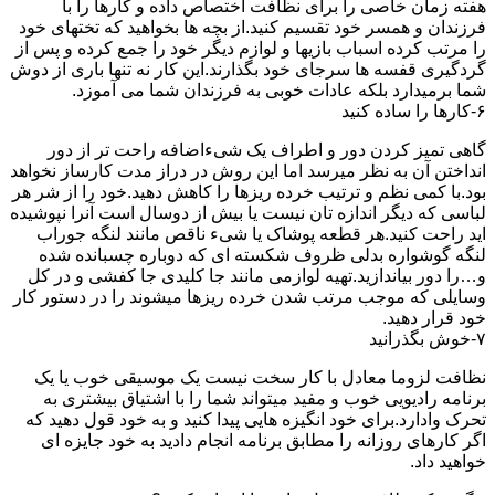
هفته زمان خاصی را برای نظافت اختصاص داده و کارها را با
فرزندان و همسر خود تقسیم کنید.از بچه ها بخواهید که تختهای خود
را مرتب کرده اسباب بازیها و لوازم دیگر خود را جمع کرده و پس از
گردگیری قفسه ها سرجای خود بگذارند.این کار نه تنها باری از دوش
شما برمیدارد بلکه عادات خوبی به فرزندان شما می آموزد.
۶-کارها را ساده کنید
گاهی تمیز کردن دور و اطراف یک شیءاضافه راحت تر از دور
انداختن آن به نظر میرسد اما این روش در دراز مدت کارساز نخواهد
بود.با کمی نظم و ترتیب خرده ریزها را کاهش دهید.خود را از شر هر
لباسی که دیگر اندازه تان نیست یا بیش از دوسال است آنرا نپوشیده
اید راحت کنید.هر قطعه پوشاک یا شیء ناقص مانند لنگه جوراب
لنگه گوشواره بدلی ظروف شکسته ای که دوباره چسبانده شده
و…را دور بیاندازید.تهیه لوازمی مانند جا کلیدی جا کفشی و در کل
وسایلی که موجب مرتب شدن خرده ریزها میشوند را در دستور کار
خود قرار دهید.
۷-خوش بگذرانید
نظافت لزوما معادل با کار سخت نیست یک موسیقی خوب یا یک
برنامه رادیویی خوب و مفید میتواند شما را با اشتیاق بیشتری به
تحرک وادارد.برای خود انگیزه هایی پیدا کنید و به خود قول دهید که
اگر کارهای روزانه را مطابق برنامه انجام دادید به خود جایزه ای
خواهید داد.