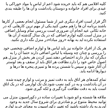
کلیه اقلامی هم که باید خریده شود اعم از لباس یا مواد خوراکی یا
عیدی برای افراد خانواده و دوستان یادداشت و آن ها را طبقه بندی
کنید.
اگر قرار است افراد دیگری غیر از شما مسئول انجام بعضی از کارها
باشند برنامه آن ها را هم معین کنید.یکی از مهم ترین کارهایی که در
خانه تکانی عید انجام آن ضروری است بررسی تمام وسایل اضافی
در منزل است.کلیه لوازم اضافی که در یک سال گذشته از آن ها
استفاده نکرده اید به بهانه «روز مبادا»در منزل نگه داری نکنید.
هر یک از افراد خانواده نیز باید لباس ها و لوازم اضافی شخصی خود
را بررسی و چنان چه وسیله یا لباس اضافی دارند حتما آن را به
دیگران که نیاز دارند اختصاص دهند.تمیز کردن هر بخش از منزل هم
اصول خاص خود را دارد.نظافت هر اتاق باید از سقف و بعد لوستر
آن آغاز شود و سپس با شستن پرده ها و تمیزی پنجره ها درها و
دیوارها ادامه یابد.
تمام کمدهای هر اتاق باید به دقت تمیز و مرتب و لوازم چیده شده
در آن یادداشت و به در کمد نصب شود.تک تک لوازمی که در یک اتاق
است باید به دقت نظافت گردگیری و لکه گیری شود.
ملافه ها شسته و اتو شود.با تغییرات ساده در دکوراسیون منزل می
توانید محیط متنوع تر و شادتری برای شروع سال جدید به وجود
آورید.به یاد داشته باشید که تغییر دکوراسیون به معنای خرید لوازم