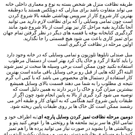
طریقه نظافت منزل هر شخص بسته به نوع و معماری داخلی خانه
می تواند متفاوت باشد برای منازلی که دوبلکس هستند یا دوطبقه
بهترین کار شروع کار از سرویس بهداشتی طبقه بالا شروع کردن
است چون تمامی وسایلی را که برای نظافت لازم دارید می توانید
آنجا بگذارید بقیه مراحل کار نیز بهتر است از بالا شروع شود مانند
گردگیری کتابخانه بوفه یا قفسه های دیگر در نظر گرفتن تمام جهان
برای تمیز کاری باعث می شود هیچ قسمتی را جا نگذارید.
اولین مرحله در نظافت گردگیری است
مبل صندلی تابلوها تلوزیون و تمامی وسایلی که در خانه وجود دارد
را باید کاملا از گرد و خاک پاک کرد بهتر است از دستمال مرطوب
استفاده نکنید چون ممکن است برخی وسیله ها سخت تر تمیز شوند
البته اگر لکه هایی از قبل رو برخی وسایل باقی مانده است بهترین
کار استفاده از دستمال های مخصوص می باشد که با کمی آب گرم
نتیجه ی مطلوب را به شما می دهند قسمت بالای وسایل همیشع
بیشترین میزان گرد و خاک را دربر دارند به همین دلیل است که
توصیه می شود گرد گیری از بالا به پایین انجام شود چون اگر از
طبقات پایین شروع کنید هنگامی که به انتهای کار و طبقه آخر می
رشسد ممکن است کل خاک ها بر روی طبقات پایین ریخته شود.
دومین مرحله نظافت تمیز کردن وسایل پارچه ای
:به اطراف خود و
تمامی اتاق ها سر بزنید ملحفه ها و روتختی ها را عوض کنید پتو و
روبالشتی ها را بشوید در صورت نیاز می توانید پرده ها را هم تمیز
کنید یا به وسیله ی بخارشو دستی به سر و رویشان بکشید البته برای