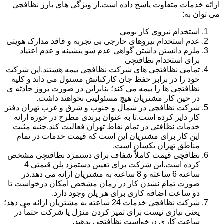
ارائه خدمات متفاوت پاسخ داده است.از ویژگی های بارز نظافچی
می توان به:
استخدام نیروی کار بومی
عدم استخدام نیروهای خارجی بی تجربه و فاقد مدارک هویتی
ملزم دانستن داشتن گواهی عدم سو پیشینه و عدم اعتیاد
برای استخدام نظافتچی
تمامی نظافتچی های شرکت نظافچی بیمه هستند.این شرکت
خود را در برابر حفظ جان کارکنانش مسئول می داند و کلیه
نظافتچی ها را بیمه می کند؛ بنابراین در صورت بروز حادثه ی
در حین کار مشتریان هیچ مسئولیتی نخواهند داشت.
شرکت نظافچی در شمال و جنوب و شرق و غرب تهران دفتر
کار دایر کرده است.تا به عنوان برندی مطرح در حوزه ارائه
خدمات نظافتی در تمام نقاط تهران فعالیت کند.جنبه مثبت
این کار برای مشتریان این است که قیمت خدمات در تمام
مناطق تهران یکسان است.
نظافچی قیمت کاملاً شفاف برای دستمزد نظافتچی مشخص
کرده است.این شرکت برای تعیین دستمزد پلن قیمتی 4
ساعته 6 ساعته و 8 ساعته به مشتریان ارائه می دهد.در
صورت تمام نشدن کار در زمان مشخص امکان درخواست تا
دو ساعت اضافه کاری برای هر پلن وجود دارد.
شرکت نظافچی خدمات 24 ساعته به مشتریان ارائه می دهد؛
یعنی نیازی نیست برای تمیز کردن منزل یا شرکت حتماً در
ساعت کاری درخواست نظافتچی بدهید.