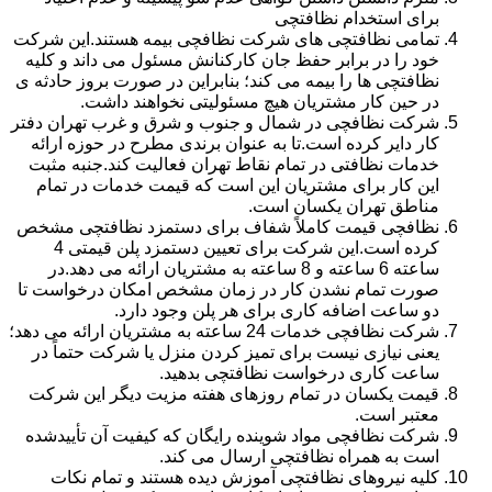
برای استخدام نظافتچی
تمامی نظافتچی های شرکت نظافچی بیمه هستند.این شرکت
خود را در برابر حفظ جان کارکنانش مسئول می داند و کلیه
نظافتچی ها را بیمه می کند؛ بنابراین در صورت بروز حادثه ی
در حین کار مشتریان هیچ مسئولیتی نخواهند داشت.
شرکت نظافچی در شمال و جنوب و شرق و غرب تهران دفتر
کار دایر کرده است.تا به عنوان برندی مطرح در حوزه ارائه
خدمات نظافتی در تمام نقاط تهران فعالیت کند.جنبه مثبت
این کار برای مشتریان این است که قیمت خدمات در تمام
مناطق تهران یکسان است.
نظافچی قیمت کاملاً شفاف برای دستمزد نظافتچی مشخص
کرده است.این شرکت برای تعیین دستمزد پلن قیمتی 4
ساعته 6 ساعته و 8 ساعته به مشتریان ارائه می دهد.در
صورت تمام نشدن کار در زمان مشخص امکان درخواست تا
دو ساعت اضافه کاری برای هر پلن وجود دارد.
شرکت نظافچی خدمات 24 ساعته به مشتریان ارائه می دهد؛
یعنی نیازی نیست برای تمیز کردن منزل یا شرکت حتماً در
ساعت کاری درخواست نظافتچی بدهید.
قیمت یکسان در تمام روزهای هفته مزیت دیگر این شرکت
معتبر است.
شرکت نظافچی مواد شوینده رایگان که کیفیت آن تأییدشده
است به همراه نظافتچی ارسال می کند.
کلیه نیروهای نظافتچی آموزش دیده هستند و تمام نکات