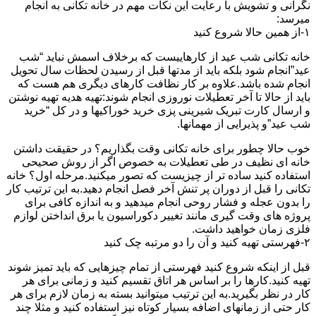
نگرانی و تشویش با رعایت این نکات مهم در خانه تکانی به انجام
میرسد:
۱-از همین حالا شروع کنید
خانه تکانی شب عید از کارهاییست که برخلاف اسمش نباید “شب
عید”انجام شود بلکه باید از مدتها قبل از رسیدن لحظات سال تحویل
انجام شده باشد.علاوه بر کار نظافت کارهای دیگری هم هست که
باید از حالا تا آخر تعطیلات نوروزی انجام شوند:تهیه هدیه تهیه نوشتن
و ارسال کارت تبریک شیرینی پزی خرید خوراکیها و در کل “خرید
شب عید”و پذیرایی از مهمانها.
خوب حالا چطور برای خانه تکانی وقت بگذاریم؟ در حقیقت داشتن
خانه ای نظیف در طی تعطیلات به خصوص اگر از روش صحیحی
استفاده کنید ساده تر از چیزیست که تصور میکنید.مرحله اول؟ خانه
تکانی را قبل از دوران پر تنش آخر فصل انجام دهید.به این ترتیب کار
را بدون عجله و فشار روحی انجام میدهید و به اندازه کافی برای
پروژه های وقت گیری مانند تغییر دکوراسیون یا برق انداختن لوازم
فلزی زمان خواهید داشت.
۲-فهرستی تهیه کنید و آن را دو مرتبه چک کنید
قبل از اینکه شروع کنید فهرستی از تمام چیزهایی که باید تمیز شوند
تهیه کنید.کارها را بر اساس هر اتاق تقسیم کنید و زمانی برای هر
کار در نظر بگیرید.به این ترتیب میتوانید بسته به زمان لازم برای هر
کار حتی از زمانهای اضافه بسیار کوتاه نیز استفاده کنید و مثلا چند