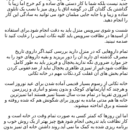
جدید نیست بلکه شما با کار دستی های ساده و کم خرج اما زیبا با
گذاشتن یک گلدان گل در گوشه اتاق یا روی میز با نصب یک تابلوی
ساده و زیبا و با جابه جایی مبلمان خود می توانید به سادگی این کار
را انجام دهید.
شست و شوی سرویس منزل باید به دقت انجام شود.برای استفاده
از اسیدها در نظافت سرویس باید کلیه نکات ایمنی را رعایت کنید تا
صدمه نبینید.
تمام داروهایی که در منزل دارید بررسی کنید.اگر داروی تاریخ
مصرف گذشته ای دارید آن را دور بریزید و بقیه داروهای خود را به
جز موارد ضروری نگه ندارید.یخچال و فریزر باید به طور کامل
نظافت شود.غیر از تمیزی ظاهری یخچال نباید از ضدعفونی کردن
تمام بخش های آن غفلت کرد.نکات مهم در خانه تکانی
خانه تکانی از رسوم بسیار قدیمی آماده شدن برای عید نوروز است
و هرچند که آپارتمانهای کوچک و بدون پستو و انباری و زیرزمین
امروزی تقریبا در تمام مدت سال نسبتا تمیز هستند اما تمیزترین
خانه ها هم مدتی مانده به نوروز برای شگونش هم که شده روفته و
شسته و برق انداخته میشوند.
اما این روزها که کمتر کسی به صورت تمام وقت در خانه است و
کار نظافت باید تدریجی انجام شود هیچ چیز بهتر از یک روش خوب و
برنامه ریزی شده به کمک ما نمی آید.روند داشتن خانه ای تمیز بدون