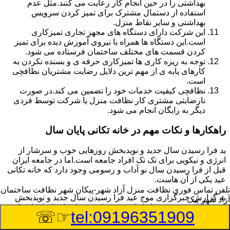
بهداشتی را در حین انجام کار رعایت می کنند.مثل عدم
استفاده از دستمال مشترک برای تمیز کردن سرویس
بهداشتی و سایر نقاط منزل.
این شرکت دارای دستگاه های مجهز تجاری تمیزکاری
است.این دستگاه ها همراه با نیروی آموزش دیده برای تمیز
کردن قسمت های مختلف ساختمان فرستاده می شود.
توجه به ریزه کاری ها تمیزکاری حرفه ی و بسنده نکردن به
کارهای پایه ی از مهم ترین دلایل رضایت مشتریان نظافچی
است.
نظافچی کیفیت خدمات خود را تضمین می کند.در صورت
نارضایتی مشتری کار نظافت منزل یا شرکت توسط فردی
دیگر به رایگان انجام می شود.
راهکارها و نکات مهم در خانه تکانی پایان سال
ید فرا رسیدن سال جدید و نویدبخش روزهایی خوب و سرشار از
انرژی و نیکویی برای تک تک افراد جامعه است.اما در جامعه ایران
قبل از فرا رسیدن سال نو آداب و رسومی وجود دارد که خانه تکانی
عید یکی از آن هاست.
تلفن تماس فوری
نظافت منزل آزاد شهر-پیکان شهر نظافت ساختمان
به گزارش خبرگزاری موج عید فرا رسیدن سال جدید و نویدبخش
آزاد شهر-پیک
روزهایی خوب و سرشار از انرژی و نیکویی برای تک تک افراد جامعه
☞☏
tel:09196351909
است.اما در جامعه ایران قبل از فرا رسیدن سال نو آداب و رسومی
وجود دارد که خانه تکانی عید یکی از آن هاست.بر خلاف تصور عموم