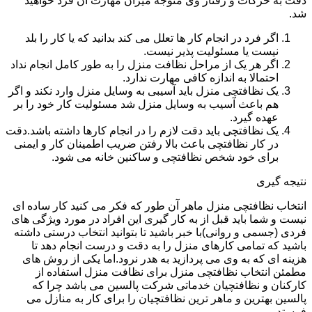
دقت به حرکات و رفتار وی متوجه میزان مهارت آن فرد خواهید
شد.
اگر فرد در انجام کار ها تعلل می کند بدانید که یا کار را بلد
نیست یا مسئولیت پذیر نیست.
اگر هر یک از مراحل نظافت منزل را به طور کامل انجام نداد
احتمالا به اندازه کافی مهارت ندارد.
یک نظافتچی منزل باید آسیبی به وسایل منزل وارد نکند و اگر
هم باعث آسیب به وسایل منزل شد مسئولیت کار خود را بر
عهده گیرد.
یک نظافتچی باید دقت لازم را در انجام کارها داشته باشد.دقت
در کار نظافتچی باعث بالا رفتن ضریب اطمینان کار و ایمنی
برای خود شخص نظافتچی و ساکنین خانه می شود.
نتیجه گیری
انتخاب نظافتچی منزل ماهر آن طور که فکر می کنید کار ساده ای
نیست و شما باید قبل از به کار گیری این افراد در مورد ویژگی های
فردی (جسمی و روانی)با خبر باشید تا بتوانید انتخاب درستی داشته
باشید که تمامی کارهای منزل را به دقت و درست انجام دهد تا
هزینه ای که به وی می پردازید به هدر نرود.اما یکی از روش های
مطمئن انتخاب نظافتچی منزل برای نظافت منزل استفاده از
کارکنان و نظافتچیان خدماتی شرکت پالسین می باشد چرا که
پالسین بهترین و ماهر ترین نظافتچیان را برای کار به منازل می
فرستد.