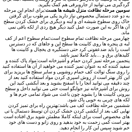
گردگیری می توانید از جاروبرقی هم کمک بگیرید.
سومین مرحله نظافت منزل شیشه ها هست
:برای انجام این مرحله
به دو عدد دستمال مخصوص نیاز دارید یکی مرطوب برای گرفتن
خاک روی سطوح شیشه ای و آینه و دیگری برای خشک کردن سطح
آن ها اگر به این صورت عمل کنید دیگر هیچ ردی از لکه باقی نمی
ماند.
چهارمین مرحله نظافت تمام سطوح است:تمام سطوح اعم از کف
لبه ی پنجره ها روی کابینت ها سطح اپن و جاهای که در دسترس
است را باید ضدعفونی کرد حتی دستگیره ی یخچال و کابینت ها
کلیدهای برق و …باید کاملا تمیز باشد.
پنجمین مرحله تمیز کردن حمام و آشپزخانه است:مواد پاک کننده و
سفید کننده که به عنوان تمیز کننده می خواهید از آن ها استفاده کنید
را روی سنگ توالت کف حمام روشویی و سایر سطح ها بریزید برای
این کار بهتر است از روش اسپری کردن مواد استفاده کنید بعد از
چند دقیقه می توانید آنجا را با اسفنج بشوید و بعد آبکشی کنید این
روش برای آشپزخانه نیز جوابگو است حتی می توانید داخل و سطح
بیرونی کابینت ها را بشوید چون باعث می شواد تمامی جرم ها و
لکه های چربی به خوبی پاک شود.
ششمین مرحله نظافت کف می باشد:بهترین راه برای تمیز کردن
نهایی کف بعد از آبکشی کردن خشک کردن آن توسط دستمال یا تی
های مخصوص است برای اینکه کاملا مطمئن شوید برق افتاده است
بهتر است کمی زحمت به خود بدهید و روی زانو و دست های خود
خم شوید سپس این کار را انجام دهید.