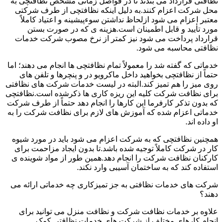
نظافتی قرارداد می بندند تا در فواصل زمانی مشخص نظافتچی به
محل شرکت اعزام کنند.به دلیل اینکه نظافتچی از طرف شرکتی
معتبر اعزام می شود ازلحاظ نداشتن سوءپیشینه و اعتیاد کاملاً
مورد تأیید و قابل اطمینان است.هزینه ی که در صورت بستن
قرارداد پرداخت می شود نیز کمتر از نرخ مصوب شرکت خدمات
نظافتی محاسبه می شود.
خدماتی که گفته شد را معمولاً تمام نظافتچی ها انجام می دهند؛ اما
حتماً از نظافتچی بخواهید داخل ماکرویو در و پنچرها و تلفن های
روی میز را هم تمیز کند.البته در لیست خدمات شرکت های نظافتی
برای نظافت شرکت کلیه این ریزه کاری ها ذکرشده است.نظافتچی
که بدون تذکر کارفرما این کارها را انجام دهد حتماً از طرف شرکت
خدماتی اعزام شده که آموزش های لازم برای نظافت شرکت را به
او داده اند.
همچنین نظافتچی که به شرکت اعزام می شود باید در مورد شیوه
کار در شرکت کاملاً توجیه شده باشد.تا بدون ایجاد مزاحمت برای
کارکنان نظافت شرکت را انجام دهد.همین طور از مواد شوینده ی
استفاده کند که به ساختمان آسیبی وارد نکند.
شرکت های خدمات نظافتی به جز تمیزکاری چه خدماتی ارائه می
دهند؟
علاوه بر خدمات نظافت شرکت و نظافت منزل می توانید برای
انجام کارهای مختلف از شرکت های خدمات نظافتی کمک