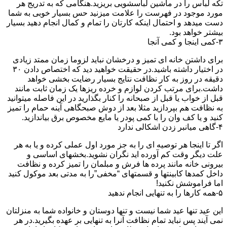
تکه لباس را در ماشین لباسشویی بریزید.هنگامی که به تدریج هر
مورد موجود در فهرست را علامت میزنید حس بسیار خوبی به شما
دست میدهد و احتمال اینکه کارتان را تمام و کمال انجام دهید بسیار
بیشتر خواهد بود.
۳-کمی اینجا و کمی آنجا
برای داشتن خانه ای تمیز و درخشان نباید لزوما زمان ممتد زیادی
در اختیار داشته باشید.در حقیقت خواهید دید که اختصاص دادن ۳۰
دقیقه در روز به کار نظافت نتایج بسیار رضایت بخشی خواهد
داشت.برای مرتب کردن لوازم و خرده ریزها یک زمان ثابت مانند
قبل از خواب یا قبل از صبحانه را کنار بگذارید در این فاصله میتوانید
به نظافت هم بپردازید مثلا بعد از دوش صبحگاهی آینه حمام را تمیز
کنید و یا کف وان را با کمی پودر یا مایع مخصوص برق بیاندازید.
۴-گاهی میانبر زدن اشکالی ندارد
اگر تا اینجا هر توصیه ای را به جز مورد اول عملی کرده و یا به هر
علت دیگر وقت کم آورده اید نگران نشوید.بخشهای اساسی و
بیرونی خانه مانند پرده ها فرش و مبلمان را تمیز کرده و نظافت
داخل کمدها کابینتها و قسمتهای “مخفی”را به مدتی بعد موکول کنید
اما فراموشش نکنید!
۵-همه کارها را به تنهایی انجام ندهید
این عید تنها عید شما نیست و تنها دوستان و خانواده شما به منزلتان
نمی آیند پس نباید تمام نظافت آنرا به تنهایی بر عهده بگیرید.در هر