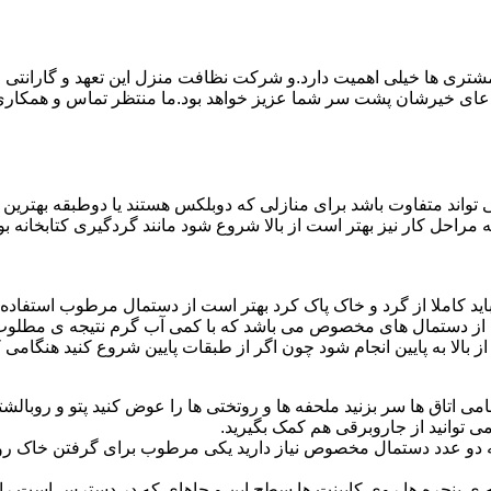
ی ها خیلی اهمیت دارد.و شرکت نظافت منزل این تعهد و گارانتی را ب
دعای خیرشان پشت سر شما عزیز خواهد بود.ما منتظر تماس و همکار
واند متفاوت باشد برای منازلی که دوبلکس هستند یا دوطبقه بهتری
قیه مراحل کار نیز بهتر است از بالا شروع شود مانند گردگیری کتابخانه
ا باید کاملا از گرد و خاک پاک کرد بهتر است از دستمال مرطوب استفا
ده از دستمال های مخصوص می باشد که با کمی آب گرم نتیجه ی مطلوب
ز بالا به پایین انجام شود چون اگر از طبقات پایین شروع کنید هنگام
می اتاق ها سر بزنید ملحفه ها و روتختی ها را عوض کنید پتو و روبالشتی 
 توانید از جاروبرقی هم کمک بگیرید.
 به دو عدد دستمال مخصوص نیاز دارید یکی مرطوب برای گرفتن خاک 
پنجره ها روی کابینت ها سطح اپن و جاهای که در دسترس است را با