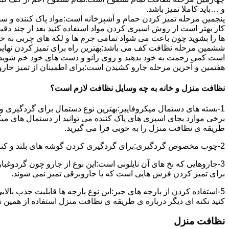
و …باید کاملا تمیز باشد.
پنجمین مرحله تمیز کردن حمام و آشپزخانه است:مواد پاک کننده و سفی
کار بهتر است از روش اسپری کردن مواد استفاده کنید بعد از چند دقیق
ها را بشوید چون باعث می شواد تمامی جرم ها و لکه های چربی به خ
ششمین مرحله نظافت کف می باشد:بهترین راه برای تمیز کردن نهای
است کمی زحمت به خود بدهید و روی زانو و دست های خود خم شوید سپ
هفتمین و آخرین مرحله جارو کشیدن است:برای اطمینان از تمیز جارو کش
نظافت منزل و خانه به چه وسایل نظافت لازم است؟
1-بسته های دستمال میکروفایبر:بهترین نوع دستمال برای گردگیری و
برخی موارد بجای اسپری های پاک کننده می توانید از دستمال های می
طریقه ی نظافت منزل را به خوبی فرا می گیرید.
2-چوب مخصوص گردگیری:برای گردگیری کردن گوشه های بلند و کناره هایی که دسترسی به آن سخت است استفاده می شود بهتر از در سر این چوب یک دستمال میکروفایبر وصل کنید.
3-جاروهایی که نخ های آن نایلونی است:این نوع از جارو چون گردوغبار
برای تمیز کردن فرش هایی است که با جاروبرقی تمیز نمی شوند.
5-استفاده کردن از پارچه های جیر:این نوع پارچه ها قابلیت جذب بال
کنید نکته ای دیگر درباره ی طریقه ی نظافت منزل استفاده از همین ن
نظافت منزل