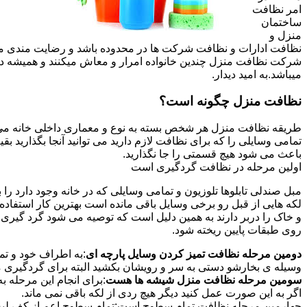
امر نظافت
ساختمان
منزل و
نظافت ادارات و نظافت شرکت ها در محدوده باشد و رضایت مندی مشتر
شرکت نظافت منزل چندین خانواده امرار و معاش میکنند و همیشه 
میباشد.به امید دیدار.
نظافت منزل چگونه است؟
طریقه نظافت منزل هر شخص بسته به نوع و معماری داخلی خانه می ت
تمامی وسایلی را که برای نظافت لازم دارید می توانید آنجا بگذارید ب
باعث می شود هیچ قسمتی را جا نگذارید.
اولین مرحله در نظافت گردگیری است
مبل صندلی تابلوها تلوزیون و تمامی وسایلی که در خانه وجود دارد ر
لکه هایی از قبل رو برخی وسایل باقی مانده است بهترین کار استفا
و خاک را دربر دارند به همین دلیل است که توصیه می شود گرد گیری ا
روی طبقات پایین ریخته شود.
دومین مرحله نظافت تمیز کردن وسایل پارچه ای
:به اطراف خود و تما
وسیله ی بخارشو دستی به سر و رویشان بکشید البته برای گردگیری می
سومین مرحله نظافت منزل شیشه ها هست
:برای انجام این مرحله
اگر به این صورت عمل کنید دیگر هیچ ردی از لکه باقی نمی ماند.
چهارمین مرحله نظافت تمام سطوح است:تمام سطوح اعم از کف لبه ی 