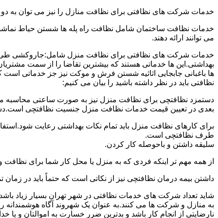
خدمات شرکت های نظافتی برای نظافت منازل را نیز می توان به د
خدمات نظافت ساختمان شامل نظافت راه پله ها شستن حیاط نماشویی
می توانند ارائه دهند.
خدمات شرکت های نظافتی برای نظافت منزل شامل:جاروکشی طی ک
بهداشتی.این ها خدماتی هستند که بیشترین تقاضا را از سمت مشتریان
ها باغبانی جابجایی اثاثیه شستن فرش و موکت نیز جز خدماتی است ک
نظافتی باید در نظر داشته باشید را بیان می کنیم:
دستمزد نظافتچی برای نظافت منزل نیز به صورت ساعتی محاسبه می ش
بعدی در تعیین قیمت خدمات نظافت منزل جنسیت نظافتچی است.دستمزد
برای کارهای نظافت منزل باید تمام نکات بهداشتی رعایت شود.استف
طرف نظافتچی است.
سلیقه داشتن و باحوصله کار کردن.
از همه مهم تر اینکه فردی که به منزل یا محل کار شما برای نظافت و
داشتن بیمه درمان نظافتچی نیز از نکاتی است که حتماً باید در زما
شاید تعداد شرکت های خدمات نظافتی در شهر تهران بسیار زیاد باشد؛ ا
به منازل و شرکت ها می کنند.به عنوان یک شهروند آگاه هوشمندانه ر
نارضایتی از انجام کار باشد و بدترین ضرر خسارت به اموالتان و یا خ