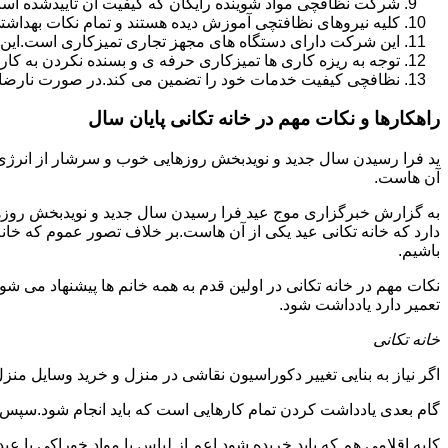
شرکت نظافچی مواد شوینده رایگان که کیفیت آن تأییدشده است
کلیه نیروهای نظافتچی آموزش دیده هستند و تمام نکات بهداشت
این شرکت دارای دستگاه های مجهز تجاری تمیزکاری است.این 
توجه به ریزه کاری ها تمیزکاری حرفه ی و بسنده نکردن به کا
نظافچی کیفیت خدمات خود را تضمین می کند.در صورت نارضای
راهکارها و نکات مهم در خانه تکانی پایان سال
ید فرا رسیدن سال جدید و نویدبخش روزهایی خوب و سرشار از انرژی و 
آن هاست.
به گزارش خبرگزاری موج عید فرا رسیدن سال جدید و نویدبخش روزهای
دارد که خانه تکانی عید یکی از آن هاست.بر خلاف تصور عموم که خانه
باشیم.
نکات مهم در خانه تکانی در اولین قدم به همه خانم ها پیشنهاد می شود ک
تعمیر دارد یادداشت شود.
خانه تکانی
اگر نیاز به بنایی تغییر دکوراسیون نقاشی در منزل و خرید وسایل منزل 
گام بعدی یادداشت کردن تمام کارهایی است که باید انجام شود.سپس کا
کلیه اقلامی هم که باید خریده شود اعم از لباس یا مواد خوراکی یا عید