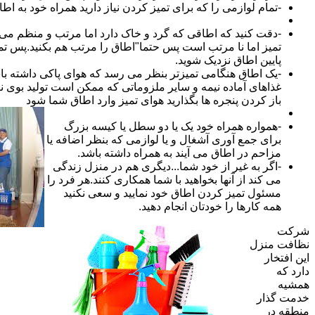
-تمام لوازمی را که برای تمیز کردن نیاز دارید همراه خود به اطا
-دقت کنید که اطاقی که گرد و خاک دارد اما مرتب و منظم می ب
تمیز اما نا مرتب است پس حتما"اطاق را مرتب هم بکنید.پس تم
پایین اطاق نزدیک شوید.
-یک اطاق هنگامی تمیزتر بنظر می رسد که هوای پاکی داشته با
غذاهای آماده نیمه و سایر ملزوماتی که ممکن است تولید بوی نام
باز کردن پنجره ها بگذارید هوای تمیز وارد اطاق شما شود
-همواره همراه خود یک یا دو سطل یا کیسه بزرگ
برای جمع آوری آشغال و یا لوازمی که بنظر اضافه یا
مزاحم در اطاق می آیند به همراه داشته باشد.
-اگر به غیر از خود شما...دیگری هم در منزل زندگی
می کند از آنها بخواهید با شما همکاری کنند.هر فرد را
مسئول تمیز کردن اطاق خود نمایید و سعی نکنید
همه کارها را خودتان انجام دهید.
شرکت
نظافت منزل
این افتخار
دارد که
همشیه
خدمت گذار
منطقه در