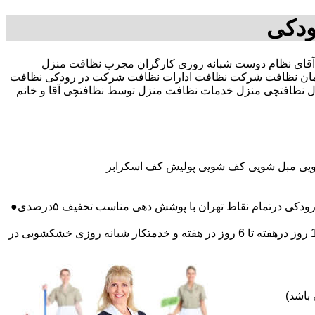
ودکی
 در صد تخفیف بیمه رایگان 09196351909-آقای نظام دوست شبانه روزی کارگران مجرب نظافت منزل
ان نظافت شرکت نظافت ادارات نظافت شرکت در رودکی نظافت
نزل نظافتچی منزل خدمات نظافت منزل توسط نظافتچی آقا و خانم
شویی مبل شویی کف شویی پولیش کف اسکرابر
 درتمام نقاط تهران با پوشش دهی مناسب تخفیف ۵درصدی●
اعزام نظافتچی روزمزد و مهمان دار به تمام نقاط و در سراسر تهران (حرفه ای و آموزش دیده )اعزام خدمتکار ثابت روزانه (خانم)از 1 روز درهفته تا 6 روز در هفته و خدمتکار شبانه روزی خشکشویی در
باشد)