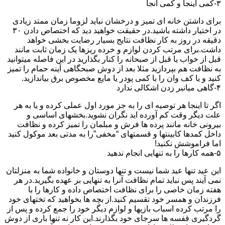
۳-کمی اینجا و کمی آنجا
برای داشتن خانه ای تمیز و درخشان نباید لزوما زمان ممتد زیادی
در اختیار داشته باشید.در حقیقت خواهید دید که اختصاص دادن ۳۰
دقیقه در روز به کار نظافت نتایج بسیار رضایت بخشی خواهد
داشت.برای مرتب کردن لوازم و خرده ریزها یک زمان ثابت مانند
قبل از خواب یا قبل از صبحانه را کنار بگذارید در این فاصله میتوانید
به نظافت هم بپردازید مثلا بعد از دوش صبحگاهی آینه حمام را تمیز
کنید و یا کف وان را با کمی پودر یا مایع مخصوص برق بیاندازید.
۴-گاهی میانبر زدن اشکالی ندارد
اگر تا اینجا هر توصیه ای را به جز مورد اول عملی کرده و یا به هر
علت دیگر وقت کم آورده اید نگران نشوید.بخشهای اساسی و
بیرونی خانه مانند پرده ها فرش و مبلمان را تمیز کرده و نظافت
داخل کمدها کابینتها و قسمتهای “مخفی”را به مدتی بعد موکول کنید
اما فراموشش نکنید!
۵-همه کارها را به تنهایی انجام ندهید
این عید تنها عید شما نیست و تنها دوستان و خانواده شما به منزلتان
نمی آیند پس نباید تمام نظافت آنرا به تنهایی بر عهده بگیرید.در هر
هفته زمان خاصی را برای نظافت اختصاص داده و کارها را با
فرزندان و همسر خود تقسیم کنید.از بچه ها بخواهید که تختهای خود
را مرتب کرده اسباب بازیها و لوازم دیگر خود را جمع کرده و پس از
گردگیری قفسه ها سرجای خود بگذارند.این کار نه تنها باری از دوش