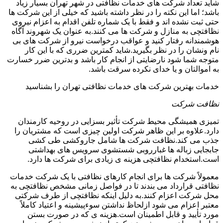
شاید تعداد شرکت های خدمات نظافتی در شهر تهران بسیار زیاد
باشد؛ اما این نکته را در نظر داشته باشید که خیلی از این شرکت ها
حتی ثبت نشده اند و فقط با یک شماره تلفن اقدام به اعزام نیروی
نظافتچی به منازل و شرکت ها می کنند.به عنوان یک شهروند آگاه
هوشمندانه رفتار کنید و عواقب درخواست نیرو از شرکت های بی
نام ونشان را در نظر بگیرید.شاید کمترین ضرری که با این کار
متوجه شما شود نارضایتی از انجام کار باشد و بدترین ضرر خسارت
به اموالتان و یا خدای نکرده سرقت باشد.
خدمات بهترین شرکت های خدمات نظافتی تهران را بشناسید
نظافت شرکت
تمیزی همیشگی محیط شرکت تأثیر بسزایی در روحیه کارمندان
دارد.علاوه بر این ظاهر شرکت اولین چیزی است که مشتریان را
جذب می کند.نظافت شرکت ها شامل جاروکشی طی کشی
جابجایی زباله ها غبارروبی شستشوی سرویس های بهداشتی
است.استخدام نظافتچی هزینه ی زیادی برای شرکت ها دارد.
معمولاً شرکت ها برای انجام کارهای نظافتی با یک شرکت خدمات
نظافتی قرارداد می بندند تا در فواصل زمانی مشخص نظافتچی به
محل شرکت اعزام کنند.به دلیل اینکه نظافتچی از طرف شرکتی
معتبر اعزام می شود ازلحاظ نداشتن سوءپیشینه و اعتیاد کاملاً
مورد تأیید و قابل اطمینان است.هزینه ی که در صورت بستن