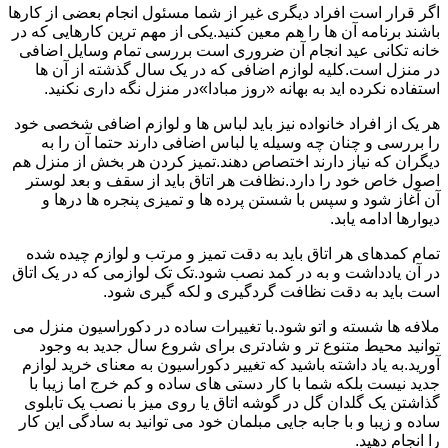
اگر قرار است افراد دیگری غیر از شما مسئول انجام بعضی از کارها
باشند برنامه آن ها را هم معین کنید.یکی از مهم ترین کارهایی که در
خانه تکانی عید انجام آن ضروری است بررسی تمام وسایل اضافی
در منزل است.کلیه لوازم اضافی که در یک سال گذشته از آن ها
استفاده نکرده اید به بهانه «روز مبادا»در منزل نگه داری نکنید.
هر یک از افراد خانواده نیز باید لباس ها و لوازم اضافی شخصی خود
را بررسی و چنان چه وسیله یا لباس اضافی دارند حتما آن را به
دیگران که نیاز دارند اختصاص دهند.تمیز کردن هر بخش از منزل هم
اصول خاص خود را دارد.نظافت هر اتاق باید از سقف و بعد لوستر
آن آغاز شود و سپس با شستن پرده ها و تمیزی پنجره ها درها و
دیوارها ادامه یابد.
تمام کمدهای هر اتاق باید به دقت تمیز و مرتب و لوازم چیده شده
در آن یادداشت و به در کمد نصب شود.تک تک لوازمی که در یک اتاق
است باید به دقت نظافت گردگیری و لکه گیری شود.
ملافه ها شسته و اتو شود.با تغییرات ساده در دکوراسیون منزل می
توانید محیط متنوع تر و شادتری برای شروع سال جدید به وجود
آورید.به یاد داشته باشید که تغییر دکوراسیون به معنای خرید لوازم
جدید نیست بلکه شما با کار دستی های ساده و کم خرج اما زیبا با
گذاشتن یک گلدان گل در گوشه اتاق یا روی میز با نصب یک تابلوی
ساده و زیبا و با جابه جایی مبلمان خود می توانید به سادگی این کار
را انجام دهید.