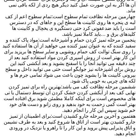
آن ها اگر به این صورت عمل کنید دیگر هیچ ردی از لکه باقی نمی
ماند.
چهارمین مرحله نظافت تمام سطوح است:تمام سطوح اعم از کف
لبه ی پنجره ها روی کابینت ها سطح اپن و جاهای که در دسترس
است را باید ضدعفونی کرد حتی دستگیره ی یخچال و کابینت ها
کلیدهای برق و …باید کاملا تمیز باشد.
پنجمین مرحله تمیز کردن حمام و آشپزخانه است:مواد پاک کننده و
سفید کننده که به عنوان تمیز کننده می خواهید از آن ها استفاده کنید
را روی سنگ توالت کف حمام روشویی و سایر سطح ها بریزید برای
این کار بهتر است از روش اسپری کردن مواد استفاده کنید بعد از
چند دقیقه می توانید آنجا را با اسفنج بشوید و بعد آبکشی کنید این
روش برای آشپزخانه نیز جوابگو است حتی می توانید داخل و سطح
بیرونی کابینت ها را بشوید چون باعث می شواد تمامی جرم ها و
لکه های چربی به خوبی پاک شود.
ششمین مرحله نظافت کف می باشد:بهترین راه برای تمیز کردن
نهایی کف بعد از آبکشی کردن خشک کردن آن توسط دستمال یا تی
های مخصوص است برای اینکه کاملا مطمئن شوید برق افتاده است
بهتر است کمی زحمت به خود بدهید و روی زانو و دست های خود
خم شوید سپس این کار را انجام دهید.
هفتمین و آخرین مرحله جارو کشیدن است:برای اطمینان از تمیز
جارو کشیدن بهتر است از اتاق ها شروع کنید و بعد به طرف نشیمن
و اتاق پذیرایی پیش بروید و این کار را تا راهرو یا نزدیک در ورودی
انجام دهید.