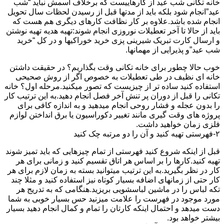
خانه تکانی شب عید از کارهاییست که برخلاف اسمش نباید “شب
عید”انجام شود بلکه باید از مدتها قبل از رسیدن لحظات سال تحویل
انجام شده باشد.علاوه بر کار نظافت کارهای دیگری هم هست که
باید از حالا تا آخر تعطیلات نوروزی انجام شوند:تهیه هدیه تهیه نوشتن
و ارسال کارت تبریک شیرینی پزی خرید خوراکیها و در کل “خرید
شب عید”و پذیرایی از مهمانها.
خوب حالا چطور برای خانه تکانی وقت بگذاریم؟ در حقیقت داشتن
خانه ای نظیف در طی تعطیلات به خصوص اگر از روش صحیحی
استفاده کنید ساده تر از چیزیست که تصور میکنید.مرحله اول؟ خانه
تکانی را قبل از دوران پر تنش آخر فصل انجام دهید.به این ترتیب کار
را بدون عجله و فشار روحی انجام میدهید و به اندازه کافی برای
پروژه های وقت گیری مانند تغییر دکوراسیون یا برق انداختن لوازم
فلزی زمان خواهید داشت.
۲-فهرستی تهیه کنید و آن را دو مرتبه چک کنید
قبل از اینکه شروع کنید فهرستی از تمام چیزهایی که باید تمیز شوند
تهیه کنید.کارها را بر اساس هر اتاق تقسیم کنید و زمانی برای هر
کار در نظر بگیرید.به این ترتیب میتوانید بسته به زمان لازم برای هر
کار حتی از زمانهای اضافه بسیار کوتاه نیز استفاده کنید و مثلا چند
تکه لباس را در ماشین لباسشویی بریزید.هنگامی که به تدریج هر
مورد موجود در فهرست را علامت میزنید حس بسیار خوبی به شما
دست میدهد و احتمال اینکه کارتان را تمام و کمال انجام دهید بسیار
بیشتر خواهد بود.