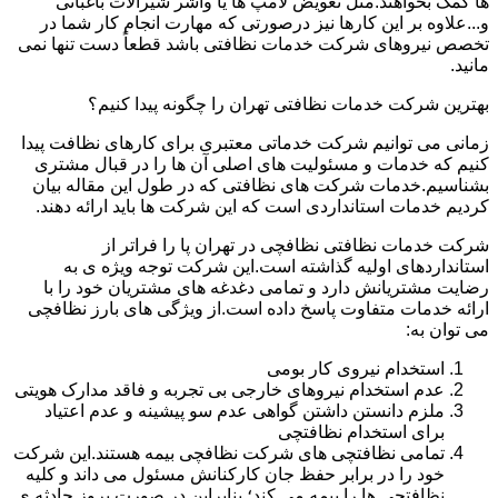
ها کمک بخواهند.مثل تعویض لامپ ها یا واشر شیرآلات باغبانی
و...علاوه بر این کارها نیز درصورتی که مهارت انجام کار شما در
تخصص نیروهای شرکت خدمات نظافتی باشد قطعاً دست تنها نمی
مانید.
بهترین شرکت خدمات نظافتی تهران را چگونه پیدا کنیم؟
زمانی می توانیم شرکت خدماتی معتبری برای کارهای نظافت پیدا
کنیم که خدمات و مسئولیت های اصلی آن ها را در قبال مشتری
بشناسیم.خدمات شرکت های نظافتی که در طول این مقاله بیان
کردیم خدمات استانداردی است که این شرکت ها باید ارائه دهند.
شرکت خدمات نظافتی نظافچی در تهران پا را فراتر از
استانداردهای اولیه گذاشته است.این شرکت توجه ویژه ی به
رضایت مشتریانش دارد و تمامی دغدغه های مشتریان خود را با
ارائه خدمات متفاوت پاسخ داده است.از ویژگی های بارز نظافچی
می توان به:
استخدام نیروی کار بومی
عدم استخدام نیروهای خارجی بی تجربه و فاقد مدارک هویتی
ملزم دانستن داشتن گواهی عدم سو پیشینه و عدم اعتیاد
برای استخدام نظافتچی
تمامی نظافتچی های شرکت نظافچی بیمه هستند.این شرکت
خود را در برابر حفظ جان کارکنانش مسئول می داند و کلیه
نظافتچی ها را بیمه می کند؛ بنابراین در صورت بروز حادثه ی