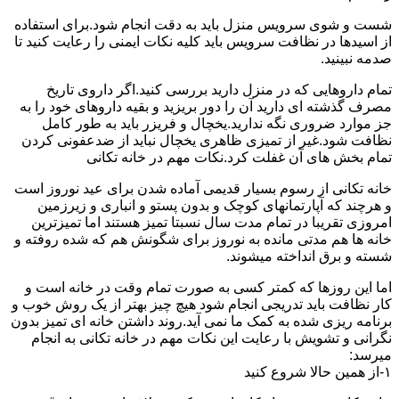
شست و شوی سرویس منزل باید به دقت انجام شود.برای استفاده
از اسیدها در نظافت سرویس باید کلیه نکات ایمنی را رعایت کنید تا
صدمه نبینید.
تمام داروهایی که در منزل دارید بررسی کنید.اگر داروی تاریخ
مصرف گذشته ای دارید آن را دور بریزید و بقیه داروهای خود را به
جز موارد ضروری نگه ندارید.یخچال و فریزر باید به طور کامل
نظافت شود.غیر از تمیزی ظاهری یخچال نباید از ضدعفونی کردن
تمام بخش های آن غفلت کرد.نکات مهم در خانه تکانی
خانه تکانی از رسوم بسیار قدیمی آماده شدن برای عید نوروز است
و هرچند که آپارتمانهای کوچک و بدون پستو و انباری و زیرزمین
امروزی تقریبا در تمام مدت سال نسبتا تمیز هستند اما تمیزترین
خانه ها هم مدتی مانده به نوروز برای شگونش هم که شده روفته و
شسته و برق انداخته میشوند.
اما این روزها که کمتر کسی به صورت تمام وقت در خانه است و
کار نظافت باید تدریجی انجام شود هیچ چیز بهتر از یک روش خوب و
برنامه ریزی شده به کمک ما نمی آید.روند داشتن خانه ای تمیز بدون
نگرانی و تشویش با رعایت این نکات مهم در خانه تکانی به انجام
میرسد:
۱-از همین حالا شروع کنید