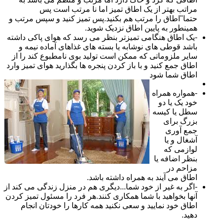
مراتب بهتر از یک اطاق تمیز اما نا مرتب است پس
حتما"اطاق را مرتب هم بکنید.پس تمیز کنید و سپس مرتب و
همینطور به پایین اطاق نزدیک شوید.
-یک اطاق هنگامی تمیزتر بنظر می رسد که هوای پاکی داشته
باشد قوطی های نوشابه یا بسته های غذاهای آماده نیمه و
سایر ملزوماتی که ممکن است تولید بوی نامطبوع کند را از
اطاق جمع کنید و با باز کردن پنجره ها بگذارید هوای تمیز وارد
اطاق شما شود
-همواره همراه
خود یک یا دو
سطل یا کیسه
بزرگ برای
جمع آوری
آشغال و یا
لوازمی که
بنظر اضافه یا
مزاحم در
اطاق می آیند به همراه داشته باشد.
-اگر به غیر از خود شما...دیگری هم در منزل زندگی می کند از
آنها بخواهید با شما همکاری کنند.هر فرد را مسئول تمیز کردن
اطاق خود نمایید و سعی نکنید همه کارها را خودتان انجام
دهید.