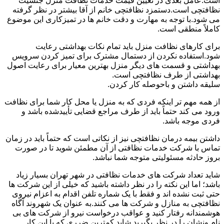
است.عامل بعدی در تعیین قیمت خدمات نظافت منزل جنسیت
نظافتچی است.دستمزد نظافتچی خانم از آقا بیشتر در نظر گرفته
می شود.با توجه به مهارت و دقت خانم ها در تمیزکاری این موضوع
کاملاً منطقی است.
برای کارهای نظافت منزل باید تمام نکات بهداشتی رعایت
شود.استفاده نکردن از دستمال مشترک برای تمیز کردن سرویس
بهداشتی و قسمت های دیگر منزل بهترین معیار برای رعایت اصول
بهداشتی از طرف نظافتچی است.
سلیقه داشتن و باحوصله کار کردن.
از همه مهم تر اینکه فردی که به منزل یا محل کار شما برای نظافت
ورود می کند حتماً باید از طرف مراجع قضایی تأییدشده باشد و
فردی موجه باشد.
داشتن بیمه درمان نظافتچی نیز از نکاتی است که حتماً باید در زمان
تماس با شرکت خدمات نظافتی از آن مطمئن شوید تا در صورت
بروز حادثه مسئولیتی متوجه شما نباشد.
شاید تعداد شرکت های خدمات نظافتی در شهر تهران بسیار زیاد
باشد؛ اما این نکته را در نظر داشته باشید که خیلی از این شرکت ها
حتی ثبت نشده اند و فقط با یک شماره تلفن اقدام به اعزام نیروی
نظافتچی به منازل و شرکت ها می کنند.به عنوان یک شهروند آگاه
هوشمندانه رفتار کنید و عواقب درخواست نیرو از شرکت های بی
نام ونشان را در نظر بگیرید.شاید کمترین ضرری که با این کار