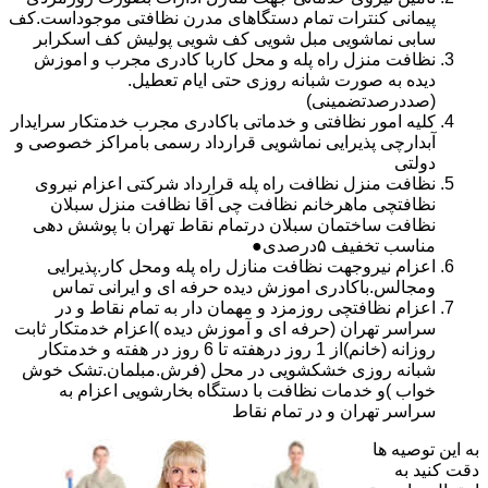
پیمانی کنترات تمام دستگاهای مدرن نظافتی موجوداست.کف
سابی نماشویی مبل شویی کف شویی پولیش کف اسکرابر
نظافت منزل راه پله و محل کاربا کادری مجرب و اموزش
دیده به صورت شبانه روزی حتی ایام تعطیل.
(صددرصدتضمینی)
کلیه امور نظافتی و خدماتی باکادری مجرب خدمتکار سرایدار
آبدارچی پذیرایی نماشویی قرارداد رسمی بامراکز خصوصی و
دولتی
نظافت منزل نظافت راه پله قرارداد شرکتی اعزام نیروی
نظافتچی ماهرخانم نظافت چی آقا نظافت منزل سبلان
نظافت ساختمان سبلان درتمام نقاط تهران با پوشش دهی
مناسب تخفیف ۵درصدی●
اعزام نیروجهت نظافت منازل راه پله ومحل کار.پذیرایی
ومجالس.باکادری اموزش دیده حرفه ای و ایرانی تماس
اعزام نظافتچی روزمزد و مهمان دار به تمام نقاط و در
سراسر تهران (حرفه ای و آموزش دیده )اعزام خدمتکار ثابت
روزانه (خانم)از 1 روز درهفته تا 6 روز در هفته و خدمتکار
شبانه روزی خشکشویی در محل (فرش.مبلمان.تشک خوش
خواب )و خدمات نظافت با دستگاه بخارشویی اعزام به
سراسر تهران و در تمام نقاط
به این توصیه ها
دقت کنید به