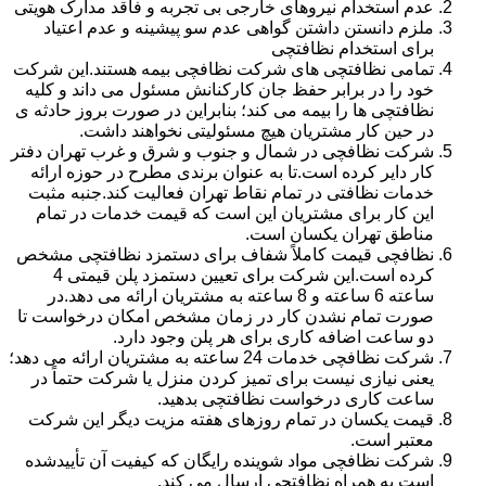
عدم استخدام نیروهای خارجی بی تجربه و فاقد مدارک هویتی
ملزم دانستن داشتن گواهی عدم سو پیشینه و عدم اعتیاد
برای استخدام نظافتچی
تمامی نظافتچی های شرکت نظافچی بیمه هستند.این شرکت
خود را در برابر حفظ جان کارکنانش مسئول می داند و کلیه
نظافتچی ها را بیمه می کند؛ بنابراین در صورت بروز حادثه ی
در حین کار مشتریان هیچ مسئولیتی نخواهند داشت.
شرکت نظافچی در شمال و جنوب و شرق و غرب تهران دفتر
کار دایر کرده است.تا به عنوان برندی مطرح در حوزه ارائه
خدمات نظافتی در تمام نقاط تهران فعالیت کند.جنبه مثبت
این کار برای مشتریان این است که قیمت خدمات در تمام
مناطق تهران یکسان است.
نظافچی قیمت کاملاً شفاف برای دستمزد نظافتچی مشخص
کرده است.این شرکت برای تعیین دستمزد پلن قیمتی 4
ساعته 6 ساعته و 8 ساعته به مشتریان ارائه می دهد.در
صورت تمام نشدن کار در زمان مشخص امکان درخواست تا
دو ساعت اضافه کاری برای هر پلن وجود دارد.
شرکت نظافچی خدمات 24 ساعته به مشتریان ارائه می دهد؛
یعنی نیازی نیست برای تمیز کردن منزل یا شرکت حتماً در
ساعت کاری درخواست نظافتچی بدهید.
قیمت یکسان در تمام روزهای هفته مزیت دیگر این شرکت
معتبر است.
شرکت نظافچی مواد شوینده رایگان که کیفیت آن تأییدشده
است به همراه نظافتچی ارسال می کند.