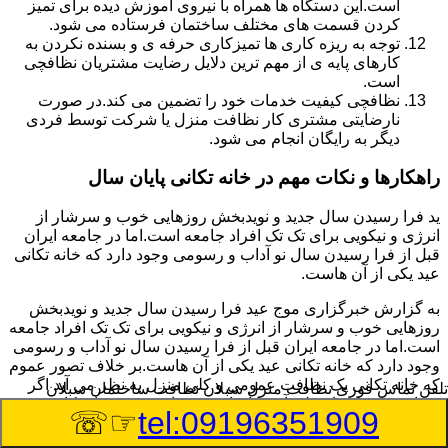
است.این دستگاه ها همراه با نیروی آموزش دیده برای تمیز
کردن قسمت های مختلف ساختمان فرستاده می شود.
توجه به ریزه کاری ها تمیزکاری حرفه ی و بسنده نکردن به
کارهای پایه ی از مهم ترین دلایل رضایت مشتریان نظافچی
است.
نظافچی کیفیت خدمات خود را تضمین می کند.در صورت
نارضایتی مشتری کار نظافت منزل یا شرکت توسط فردی
دیگر به رایگان انجام می شود.
راهکارها و نکات مهم در خانه تکانی پایان سال
ید فرا رسیدن سال جدید و نویدبخش روزهایی خوب و سرشار از
انرژی و نیکویی برای تک تک افراد جامعه است.اما در جامعه ایران
قبل از فرا رسیدن سال نو آداب و رسومی وجود دارد که خانه تکانی
عید یکی از آن هاست.
به گزارش خبرگزاری موج عید فرا رسیدن سال جدید و نویدبخش
روزهایی خوب و سرشار از انرژی و نیکویی برای تک تک افراد جامعه
است.اما در جامعه ایران قبل از فرا رسیدن سال نو آداب و رسومی
وجود دارد که خانه تکانی عید یکی از آن هاست.بر خلاف تصور عموم
که خانه تکانی یک نظافت عمومی و کلی منزل به نظر می آید اگر
تلفن تماس فوری
نظافت منزل سبلان نظافت ساختمان سبلان
بخواهیم به طور اصولی آن را انجام دهیم باید به برخی از نکات توجه
☞☏
tel:09196351909
بیشتر داشته باشیم.