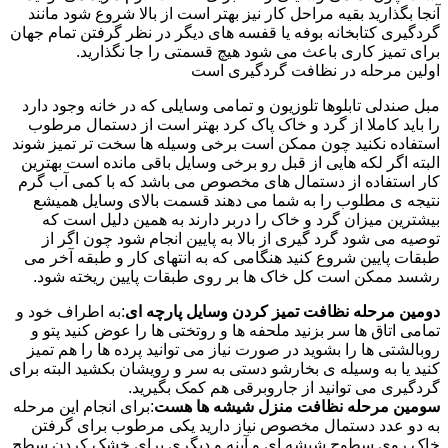
آنجا بگذارید بقیه مراحل کار نیز بهتر است از بالا شروع شود مانند
گردگیری کتابخانه بوفه یا قفسه های دیگر در نظر گرفتن تمام جهان
برای تمیز کاری باعث می شود هیچ قسمتی را جا نگذارید.
اولین مرحله در نظافت گردگیری است
مبل صندلی تابلوها تلوزیون و تمامی وسایلی که در خانه وجود دارد
را باید کاملا از گرد و خاک پاک کرد بهتر است از دستمال مرطوب
استفاده نکنید چون ممکن است برخی وسیله ها سخت تر تمیز شوند
البته اگر لکه هایی از قبل رو برخی وسایل باقی مانده است بهترین
کار استفاده از دستمال های مخصوص می باشد که با کمی آب گرم
نتیجه ی مطلوب را به شما می دهند قسمت بالای وسایل همیشع
بیشترین میزان گرد و خاک را دربر دارند به همین دلیل است که
توصیه می شود گرد گیری از بالا به پایین انجام شود چون اگر از
طبقات پایین شروع کنید هنگامی که به انتهای کار و طبقه آخر می
رشسد ممکن است کل خاک ها بر روی طبقات پایین ریخته شود.
دومین مرحله نظافت تمیز کردن وسایل پارچه ای
:به اطراف خود و
تمامی اتاق ها سر بزنید ملحفه ها و روتختی ها را عوض کنید پتو و
روبالشتی ها را بشوید در صورت نیاز می توانید پرده ها را هم تمیز
کنید یا به وسیله ی بخارشو دستی به سر و رویشان بکشید البته برای
گردگیری می توانید از جاروبرقی هم کمک بگیرید.
سومین مرحله نظافت منزل شیشه ها هست
:برای انجام این مرحله
به دو عدد دستمال مخصوص نیاز دارید یکی مرطوب برای گرفتن
خاک روی سطوح شیشه ای و آینه و دیگری برای خشک کردن سطح