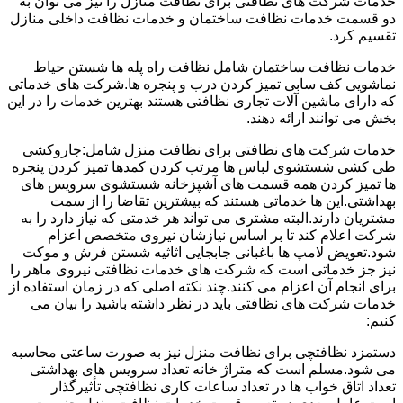
خدمات شرکت های نظافتی برای نظافت منازل را نیز می توان به
دو قسمت خدمات نظافت ساختمان و خدمات نظافت داخلی منازل
تقسیم کرد.
خدمات نظافت ساختمان شامل نظافت راه پله ها شستن حیاط
نماشویی کف سابی تمیز کردن درب و پنجره ها.شرکت های خدماتی
که دارای ماشین آلات تجاری نظافتی هستند بهترین خدمات را در این
بخش می توانند ارائه دهند.
خدمات شرکت های نظافتی برای نظافت منزل شامل:جاروکشی
طی کشی شستشوی لباس ها مرتب کردن کمدها تمیز کردن پنجره
ها تمیز کردن همه قسمت های آشپزخانه شستشوی سرویس های
بهداشتی.این ها خدماتی هستند که بیشترین تقاضا را از سمت
مشتریان دارند.البته مشتری می تواند هر خدمتی که نیاز دارد را به
شرکت اعلام کند تا بر اساس نیازشان نیروی متخصص اعزام
شود.تعویض لامپ ها باغبانی جابجایی اثاثیه شستن فرش و موکت
نیز جز خدماتی است که شرکت های خدمات نظافتی نیروی ماهر را
برای انجام آن اعزام می کنند.چند نکته اصلی که در زمان استفاده از
خدمات شرکت های نظافتی باید در نظر داشته باشید را بیان می
کنیم:
دستمزد نظافتچی برای نظافت منزل نیز به صورت ساعتی محاسبه
می شود.مسلم است که متراژ خانه تعداد سرویس های بهداشتی
تعداد اتاق خواب ها در تعداد ساعات کاری نظافتچی تأثیرگذار