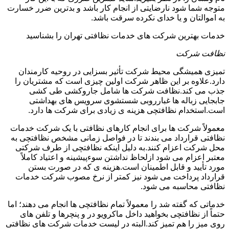
متوجه شما شود نارضایتی از انجام کار باشد و بدترین ضرر خسارت
به اموالتان و یا خدای نکرده سرقت باشد.
خدمات بهترین شرکت های خدمات نظافتی تهران را بشناسید
نظافت شرکت
تمیزی همیشگی محیط شرکت تأثیر بسزایی در روحیه کارمندان
دارد.علاوه بر این ظاهر شرکت اولین چیزی است که مشتریان را
جذب می کند.نظافت شرکت ها شامل جاروکشی طی کشی
جابجایی زباله ها غبارروبی شستشوی سرویس های بهداشتی
است.استخدام نظافتچی هزینه ی زیادی برای شرکت ها دارد.
معمولاً شرکت ها برای انجام کارهای نظافتی با یک شرکت خدمات
نظافتی قرارداد می بندند تا در فواصل زمانی مشخص نظافتچی به
محل شرکت اعزام کنند.به دلیل اینکه نظافتچی از طرف شرکتی
معتبر اعزام می شود ازلحاظ نداشتن سوءپیشینه و اعتیاد کاملاً
مورد تأیید و قابل اطمینان است.هزینه ی که در صورت بستن
قرارداد پرداخت می شود نیز کمتر از نرخ مصوب شرکت خدمات
نظافتی محاسبه می شود.
خدماتی که گفته شد را معمولاً تمام نظافتچی ها انجام می دهند؛ اما
حتماً از نظافتچی بخواهید داخل ماکرویو در و پنچرها و تلفن های
روی میز را هم تمیز کند.البته در لیست خدمات شرکت های نظافتی