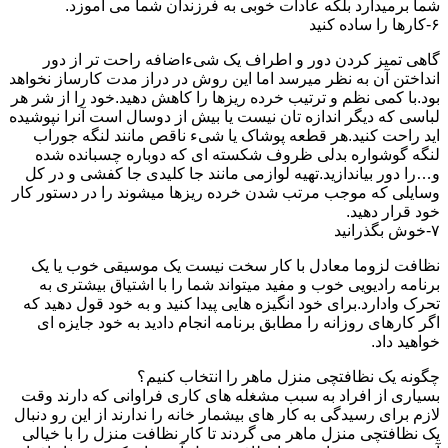
شما برمیدارد بلکه عادات خوبی به فرزندان شما می آموزد.
۶-کارها را ساده کنید
گاهی تمیز کردن دور و اطراف یک شیءاضافه راحت تر از دور
انداختن آن به نظر میرسد اما این روش در دراز مدت کارساز نخواهد
بود.با کمی نظم و ترتیب خرده ریزها را کاهش دهید.خود را از شر هر
لباسی که دیگر اندازه تان نیست یا بیش از دوسال است آنرا نپوشیده
اید راحت کنید.هر قطعه پوشاک یا شیء ناقص مانند لنگه جوراب
لنگه گوشواره بدلی ظروف شکسته ای که دوباره چسبانده شده
و…را دور بیاندازید.تهیه لوازمی مانند جا کلیدی جا کفشی و در کل
وسایلی که موجب مرتب شدن خرده ریزها میشوند را در دستور کار
خود قرار دهید.
۷-خوش بگذرانید
نظافت لزوما معادل با کار سخت نیست یک موسیقی خوب یا یک
برنامه رادیویی خوب و مفید میتواند شما را با اشتیاق بیشتری به
تحرک وادارد.برای خود انگیزه هایی پیدا کنید و به خود قول دهید که
اگر کارهای روزانه را مطابق برنامه انجام دادید به خود جایزه ای
خواهید داد.
چگونه یک نظافتچی منزل ماهر را انتخاب کنیم؟
بسیاری از افراد به سبب مشغله های کاری فراوانی که دارند وقت
لازم برای رسیدگی به کار های بیشمار خانه را ندارند از این رو دنبال
یک نظافتچی منزل ماهر می گردند تا کار نظافت منزل را با خیالی