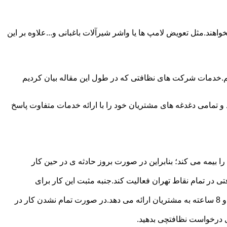
ند.مثل تعویض لامپ ها یا واشر شیرآلات باغبانی و...علاوه بر این
م.خدمات شرکت های نظافتی که در طول این مقاله بیان کردیم
و تمامی دغدغه های مشتریان خود را با ارائه خدمات متفاوت پاسخ
بیمه می کند؛ بنابراین در صورت بروز حادثه ی در حین کار
در تمام نقاط تهران فعالیت کند.جنبه مثبت این کار برای
نظافچی قیمت کاملاً شفاف برای دستمزد نظافتچی مشخص کرده است.این شرکت برای تعیین دستمزد پلن قیمتی 4 ساعته 6 ساعته و 8 ساعته به مشتریان ارائه می دهد.در صورت تمام نشدن کار در