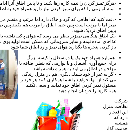
-هرگز تمیز کردن را نیمه کاره رها نکنید و تا پایین اطاق آنرا ادام
-تمام لوازمی را که برای تمیز کردن نیاز دارید همراه خود به اطا
-دقت کنید که اطاقی که گرد و خاک دارد اما مرتب و منظم می ب
تمیز اما نا مرتب است پس حتما"اطاق را مرتب هم بکنید.پس تم
پایین اطاق نزدیک شوید.
-یک اطاق هنگامی تمیزتر بنظر می رسد که هوای پاکی داشته با
غذاهای آماده نیمه و سایر ملزوماتی که ممکن است تولید بوی نام
باز کردن پنجره ها بگذارید هوای تمیز وارد اطاق شما شود
-همواره همراه خود یک یا دو سطل یا کیسه بزرگ
برای جمع آوری آشغال و یا لوازمی که بنظر اضافه یا
مزاحم در اطاق می آیند به همراه داشته باشد.
-اگر به غیر از خود شما...دیگری هم در منزل زندگی
می کند از آنها بخواهید با شما همکاری کنند.هر فرد را
مسئول تمیز کردن اطاق خود نمایید و سعی نکنید
همه کارها را خودتان انجام دهید.
شرکت
نظافت منزل
این افتخار
دارد که
همشیه
خدمت گذار