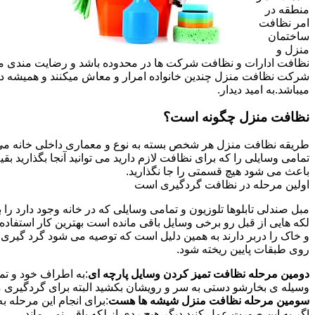
منطقه در
امر نظافت
ساختمان
منزل و
نظافت ادارات و نظافت شرکت ها در محدوده باشد و رضایت مندی مشتر
شرکت نظافت منزل چندین خانواده امرار و معاش میکنند و همیشه 
میباشد.به امید دیدار.
نظافت منزل چگونه است؟
طریقه نظافت منزل هر شخص بسته به نوع و معماری داخلی خانه می ت
تمامی وسایلی را که برای نظافت لازم دارید می توانید آنجا بگذارید ب
باعث می شود هیچ قسمتی را جا نگذارید.
اولین مرحله در نظافت گردگیری است
مبل صندلی تابلوها تلوزیون و تمامی وسایلی که در خانه وجود دارد ر
لکه هایی از قبل رو برخی وسایل باقی مانده است بهترین کار استفا
و خاک را دربر دارند به همین دلیل است که توصیه می شود گرد گیری ا
روی طبقات پایین ریخته شود.
دومین مرحله نظافت تمیز کردن وسایل پارچه ای
:به اطراف خود و تما
وسیله ی بخارشو دستی به سر و رویشان بکشید البته برای گردگیری می
سومین مرحله نظافت منزل شیشه ها هست
:برای انجام این مرحله
اگر به این صورت عمل کنید دیگر هیچ ردی از لکه باقی نمی ماند.