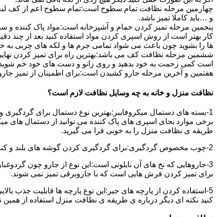
چهارمین مرحله نظافت تمام سطوح است:تمام سطوح اعم از کف لبه ی 
و …باید کاملا تمیز باشد.
پنجمین مرحله تمیز کردن حمام و آشپزخانه است:مواد پاک کننده و سفی
کار بهتر است از روش اسپری کردن مواد استفاده کنید بعد از چند دقیق
ها را بشوید چون باعث می شواد تمامی جرم ها و لکه های چربی به خ
ششمین مرحله نظافت کف می باشد:بهترین راه برای تمیز کردن نهای
است کمی زحمت به خود بدهید و روی زانو و دست های خود خم شوید سپ
هفتمین و آخرین مرحله جارو کشیدن است:برای اطمینان از تمیز جارو کش
نظافت منزل و خانه به چه وسایل نظافت لازم است؟
1-بسته های دستمال میکروفایبر:بهترین نوع دستمال برای گردگیری و
برخی موارد بجای اسپری های پاک کننده می توانید از دستمال های می
طریقه ی نظافت منزل را به خوبی فرا می گیرید.
2-چوب مخصوص گردگیری:برای گردگیری کردن گوشه های بلند و کناره هایی که دسترسی به آن سخت است استفاده می شود بهتر از در سر این چوب یک دستمال میکروفایبر وصل کنید.
3-جاروهایی که نخ های آن نایلونی است:این نوع از جارو چون گردوغبار
برای تمیز کردن فرش هایی است که با جاروبرقی تمیز نمی شوند.
5-استفاده کردن از پارچه های جیر:این نوع پارچه ها قابلیت جذب بال
کنید نکته ای دیگر درباره ی طریقه ی نظافت منزل استفاده از همین ن