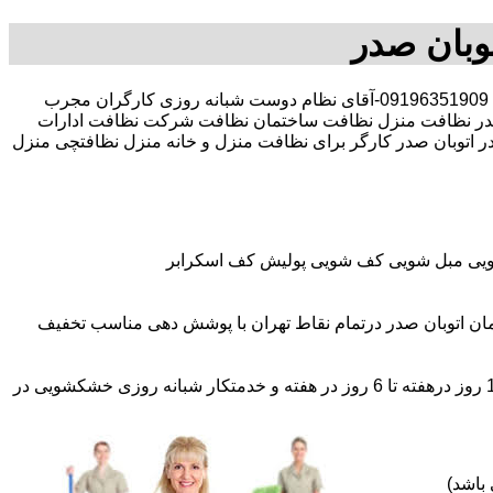
وبان صدر
30 در صد تخفیف بیمه رایگان 09196351909-آقای نظام دوست شبانه روزی کارگران مجرب
در نظافت منزل نظافت ساختمان نظافت شرکت نظافت ادارات
در اتوبان صدر کارگر برای نظافت منزل و خانه منزل نظافتچی منزل
شویی مبل شویی کف شویی پولیش کف اسکرابر
ان اتوبان صدر درتمام نقاط تهران با پوشش دهی مناسب تخفیف
اعزام نظافتچی روزمزد و مهمان دار به تمام نقاط و در سراسر تهران (حرفه ای و آموزش دیده )اعزام خدمتکار ثابت روزانه (خانم)از 1 روز درهفته تا 6 روز در هفته و خدمتکار شبانه روزی خشکشویی در
باشد)