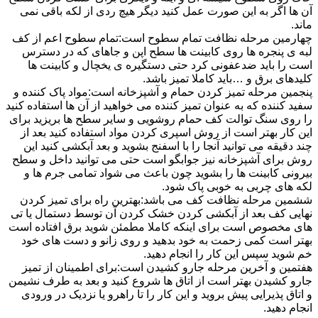
آن ها اگر به این صورت عمل کنید دیگر هیچ ردی از لکه باقی نمی
ماند.
چهارمین مرحله نظافت تمام سطوح است:تمام سطوح اعم از کف
لبه ی پنجره ها روی کابینت ها سطح اپن و جاهای که در دسترس
است را باید ضدعفونی کرد حتی دستگیره ی یخچال و کابینت ها
کلیدهای برق و …باید کاملا تمیز باشد.
پنجمین مرحله تمیز کردن حمام و آشپزخانه است:مواد پاک کننده و
سفید کننده که به عنوان تمیز کننده می خواهید از آن ها استفاده کنید
را روی سنگ توالت کف حمام روشویی و سایر سطح ها بریزید برای
این کار بهتر است از روش اسپری کردن مواد استفاده کنید بعد از
چند دقیقه می توانید آنجا را با اسفنج بشوید و بعد آبکشی کنید این
روش برای آشپزخانه نیز جوابگو است حتی می توانید داخل و سطح
بیرونی کابینت ها را بشوید چون باعث می شواد تمامی جرم ها و
لکه های چربی به خوبی پاک شود.
ششمین مرحله نظافت کف می باشد:بهترین راه برای تمیز کردن
نهایی کف بعد از آبکشی کردن خشک کردن آن توسط دستمال یا تی
های مخصوص است برای اینکه کاملا مطمئن شوید برق افتاده است
بهتر است کمی زحمت به خود بدهید و روی زانو و دست های خود
خم شوید سپس این کار را انجام دهید.
هفتمین و آخرین مرحله جارو کشیدن است:برای اطمینان از تمیز
جارو کشیدن بهتر است از اتاق ها شروع کنید و بعد به طرف نشیمن
و اتاق پذیرایی پیش بروید و این کار را تا راهرو یا نزدیک در ورودی
انجام دهید.