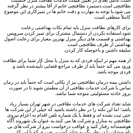
است.عامل بعدی در تعیین قیمت خدمات نظافت منزل جنسیت
نظافتچی است.دستمزد نظافتچی خانم از آقا بیشتر در نظر گرفته
می شود.با توجه به مهارت و دقت خانم ها در تمیزکاری این موضوع
کاملاً منطقی است.
برای کارهای نظافت منزل باید تمام نکات بهداشتی رعایت
شود.استفاده نکردن از دستمال مشترک برای تمیز کردن سرویس
بهداشتی و قسمت های دیگر منزل بهترین معیار برای رعایت اصول
بهداشتی از طرف نظافتچی است.
سلیقه داشتن و باحوصله کار کردن.
از همه مهم تر اینکه فردی که به منزل یا محل کار شما برای نظافت
ورود می کند حتماً باید از طرف مراجع قضایی تأییدشده باشد و
فردی موجه باشد.
داشتن بیمه درمان نظافتچی نیز از نکاتی است که حتماً باید در زمان
تماس با شرکت خدمات نظافتی از آن مطمئن شوید تا در صورت
بروز حادثه مسئولیتی متوجه شما نباشد.
شاید تعداد شرکت های خدمات نظافتی در شهر تهران بسیار زیاد
باشد؛ اما این نکته را در نظر داشته باشید که خیلی از این شرکت ها
حتی ثبت نشده اند و فقط با یک شماره تلفن اقدام به اعزام نیروی
نظافتچی به منازل و شرکت ها می کنند.به عنوان یک شهروند آگاه
هوشمندانه رفتار کنید و عواقب درخواست نیرو از شرکت های بی
نام ونشان را در نظر بگیرید.شاید کمترین ضرری که با این کار