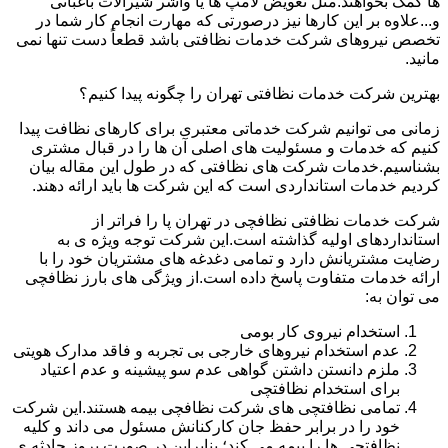
ها کمک بخواهند.مثل تعویض لامپ ها یا واشر شیرآلات باغبانی
و...علاوه بر این کارها نیز درصورتی که مهارت انجام کار شما در
تخصص نیروهای شرکت خدمات نظافتی باشد قطعاً دست تنها نمی
مانید.
بهترین شرکت خدمات نظافتی تهران را چگونه پیدا کنیم؟
زمانی می توانیم شرکت خدماتی معتبری برای کارهای نظافت پیدا
کنیم که خدمات و مسئولیت های اصلی آن ها را در قبال مشتری
بشناسیم.خدمات شرکت های نظافتی که در طول این مقاله بیان
کردیم خدمات استانداردی است که این شرکت ها باید ارائه دهند.
شرکت خدمات نظافتی نظافچی در تهران پا را فراتر از
استانداردهای اولیه گذاشته است.این شرکت توجه ویژه ی به
رضایت مشتریانش دارد و تمامی دغدغه های مشتریان خود را با
ارائه خدمات متفاوت پاسخ داده است.از ویژگی های بارز نظافچی
می توان به:
استخدام نیروی کار بومی
عدم استخدام نیروهای خارجی بی تجربه و فاقد مدارک هویتی
ملزم دانستن داشتن گواهی عدم سو پیشینه و عدم اعتیاد
برای استخدام نظافتچی
تمامی نظافتچی های شرکت نظافچی بیمه هستند.این شرکت
خود را در برابر حفظ جان کارکنانش مسئول می داند و کلیه
نظافتچی ها را بیمه می کند؛ بنابراین در صورت بروز حادثه ی