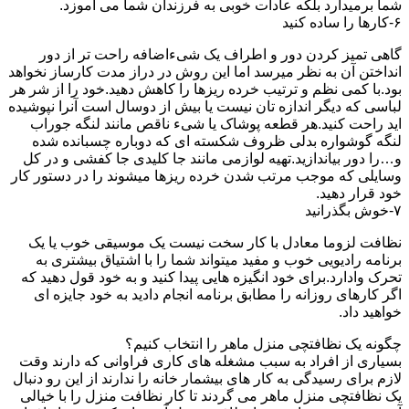
شما برمیدارد بلکه عادات خوبی به فرزندان شما می آموزد.
۶-کارها را ساده کنید
گاهی تمیز کردن دور و اطراف یک شیءاضافه راحت تر از دور
انداختن آن به نظر میرسد اما این روش در دراز مدت کارساز نخواهد
بود.با کمی نظم و ترتیب خرده ریزها را کاهش دهید.خود را از شر هر
لباسی که دیگر اندازه تان نیست یا بیش از دوسال است آنرا نپوشیده
اید راحت کنید.هر قطعه پوشاک یا شیء ناقص مانند لنگه جوراب
لنگه گوشواره بدلی ظروف شکسته ای که دوباره چسبانده شده
و…را دور بیاندازید.تهیه لوازمی مانند جا کلیدی جا کفشی و در کل
وسایلی که موجب مرتب شدن خرده ریزها میشوند را در دستور کار
خود قرار دهید.
۷-خوش بگذرانید
نظافت لزوما معادل با کار سخت نیست یک موسیقی خوب یا یک
برنامه رادیویی خوب و مفید میتواند شما را با اشتیاق بیشتری به
تحرک وادارد.برای خود انگیزه هایی پیدا کنید و به خود قول دهید که
اگر کارهای روزانه را مطابق برنامه انجام دادید به خود جایزه ای
خواهید داد.
چگونه یک نظافتچی منزل ماهر را انتخاب کنیم؟
بسیاری از افراد به سبب مشغله های کاری فراوانی که دارند وقت
لازم برای رسیدگی به کار های بیشمار خانه را ندارند از این رو دنبال
یک نظافتچی منزل ماهر می گردند تا کار نظافت منزل را با خیالی