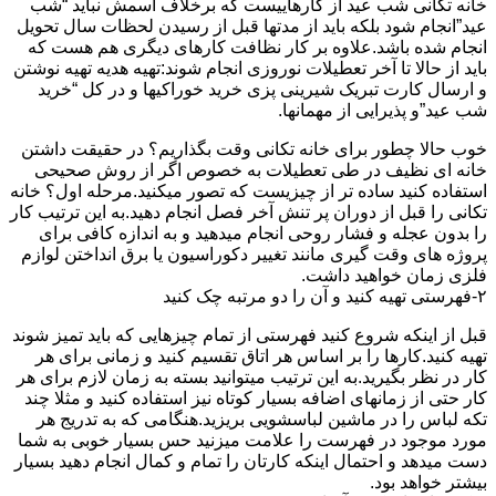
خانه تکانی شب عید از کارهاییست که برخلاف اسمش نباید “شب
عید”انجام شود بلکه باید از مدتها قبل از رسیدن لحظات سال تحویل
انجام شده باشد.علاوه بر کار نظافت کارهای دیگری هم هست که
باید از حالا تا آخر تعطیلات نوروزی انجام شوند:تهیه هدیه تهیه نوشتن
و ارسال کارت تبریک شیرینی پزی خرید خوراکیها و در کل “خرید
شب عید”و پذیرایی از مهمانها.
خوب حالا چطور برای خانه تکانی وقت بگذاریم؟ در حقیقت داشتن
خانه ای نظیف در طی تعطیلات به خصوص اگر از روش صحیحی
استفاده کنید ساده تر از چیزیست که تصور میکنید.مرحله اول؟ خانه
تکانی را قبل از دوران پر تنش آخر فصل انجام دهید.به این ترتیب کار
را بدون عجله و فشار روحی انجام میدهید و به اندازه کافی برای
پروژه های وقت گیری مانند تغییر دکوراسیون یا برق انداختن لوازم
فلزی زمان خواهید داشت.
۲-فهرستی تهیه کنید و آن را دو مرتبه چک کنید
قبل از اینکه شروع کنید فهرستی از تمام چیزهایی که باید تمیز شوند
تهیه کنید.کارها را بر اساس هر اتاق تقسیم کنید و زمانی برای هر
کار در نظر بگیرید.به این ترتیب میتوانید بسته به زمان لازم برای هر
کار حتی از زمانهای اضافه بسیار کوتاه نیز استفاده کنید و مثلا چند
تکه لباس را در ماشین لباسشویی بریزید.هنگامی که به تدریج هر
مورد موجود در فهرست را علامت میزنید حس بسیار خوبی به شما
دست میدهد و احتمال اینکه کارتان را تمام و کمال انجام دهید بسیار
بیشتر خواهد بود.