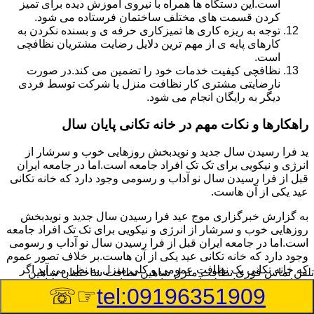
است.این دستگاه ها همراه با نیروی آموزش دیده برای تمیز
کردن قسمت های مختلف ساختمان فرستاده می شود.
توجه به ریزه کاری ها تمیزکاری حرفه ی و بسنده نکردن به
کارهای پایه ی از مهم ترین دلایل رضایت مشتریان نظافچی
است.
نظافچی کیفیت خدمات خود را تضمین می کند.در صورت
نارضایتی مشتری کار نظافت منزل یا شرکت توسط فردی
دیگر به رایگان انجام می شود.
راهکارها و نکات مهم در خانه تکانی پایان سال
ید فرا رسیدن سال جدید و نویدبخش روزهایی خوب و سرشار از
انرژی و نیکویی برای تک تک افراد جامعه است.اما در جامعه ایران
قبل از فرا رسیدن سال نو آداب و رسومی وجود دارد که خانه تکانی
عید یکی از آن هاست.
به گزارش خبرگزاری موج عید فرا رسیدن سال جدید و نویدبخش
روزهایی خوب و سرشار از انرژی و نیکویی برای تک تک افراد جامعه
است.اما در جامعه ایران قبل از فرا رسیدن سال نو آداب و رسومی
وجود دارد که خانه تکانی عید یکی از آن هاست.بر خلاف تصور عموم
که خانه تکانی یک نظافت عمومی و کلی منزل به نظر می آید اگر
تلفن تماس فوری
نظافت منزل شاهین نظافت ساختمان شاهین
بخواهیم به طور اصولی آن را انجام دهیم باید به برخی از نکات توجه
☞☏
tel:09196351909
بیشتر داشته باشیم.