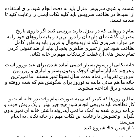
شست و شوی سرویس منزل باید به دقت انجام شود.برای استفاده
از اسیدها در نظافت سرویس باید کلیه نکات ایمنی را رعایت کنید تا
صدمه نبینید.
تمام داروهایی که در منزل دارید بررسی کنید.اگر داروی تاریخ
مصرف گذشته ای دارید آن را دور بریزید و بقیه داروهای خود را به
جز موارد ضروری نگه ندارید.یخچال و فریزر باید به طور کامل
نظافت شود.غیر از تمیزی ظاهری یخچال نباید از ضدعفونی کردن
تمام بخش های آن غفلت کرد.نکات مهم در خانه تکانی
خانه تکانی از رسوم بسیار قدیمی آماده شدن برای عید نوروز است
و هرچند که آپارتمانهای کوچک و بدون پستو و انباری و زیرزمین
امروزی تقریبا در تمام مدت سال نسبتا تمیز هستند اما تمیزترین
خانه ها هم مدتی مانده به نوروز برای شگونش هم که شده روفته و
شسته و برق انداخته میشوند.
اما این روزها که کمتر کسی به صورت تمام وقت در خانه است و
کار نظافت باید تدریجی انجام شود هیچ چیز بهتر از یک روش خوب و
برنامه ریزی شده به کمک ما نمی آید.روند داشتن خانه ای تمیز بدون
نگرانی و تشویش با رعایت این نکات مهم در خانه تکانی به انجام
میرسد:
۱-از همین حالا شروع کنید