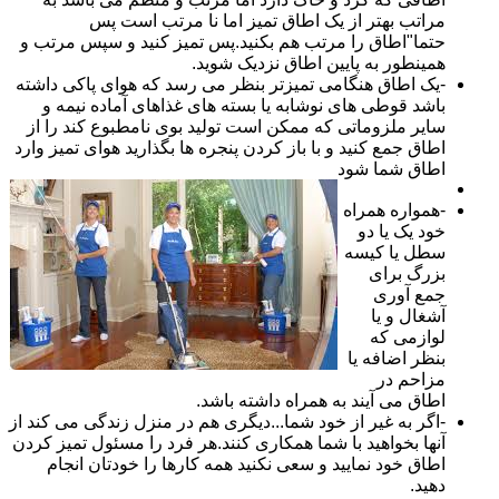
مراتب بهتر از یک اطاق تمیز اما نا مرتب است پس
حتما"اطاق را مرتب هم بکنید.پس تمیز کنید و سپس مرتب و
همینطور به پایین اطاق نزدیک شوید.
-یک اطاق هنگامی تمیزتر بنظر می رسد که هوای پاکی داشته
باشد قوطی های نوشابه یا بسته های غذاهای آماده نیمه و
سایر ملزوماتی که ممکن است تولید بوی نامطبوع کند را از
اطاق جمع کنید و با باز کردن پنجره ها بگذارید هوای تمیز وارد
اطاق شما شود
-همواره همراه
خود یک یا دو
سطل یا کیسه
بزرگ برای
جمع آوری
آشغال و یا
لوازمی که
بنظر اضافه یا
مزاحم در
اطاق می آیند به همراه داشته باشد.
-اگر به غیر از خود شما...دیگری هم در منزل زندگی می کند از
آنها بخواهید با شما همکاری کنند.هر فرد را مسئول تمیز کردن
اطاق خود نمایید و سعی نکنید همه کارها را خودتان انجام
دهید.