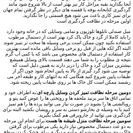
آنجا بگذارید بقیه مراحل کار نیز بهتر است از بالا شروع شود مانند
گردگیری کتابخانه بوفه یا قفسه های دیگر در نظر گرفتن تمام جهان
برای تمیز کاری باعث می شود هیچ قسمتی را جا نگذارید.
اولین مرحله در نظافت گردگیری است
مبل صندلی تابلوها تلوزیون و تمامی وسایلی که در خانه وجود دارد
را باید کاملا از گرد و خاک پاک کرد بهتر است از دستمال مرطوب
استفاده نکنید چون ممکن است برخی وسیله ها سخت تر تمیز شوند
البته اگر لکه هایی از قبل رو برخی وسایل باقی مانده است بهترین
کار استفاده از دستمال های مخصوص می باشد که با کمی آب گرم
نتیجه ی مطلوب را به شما می دهند قسمت بالای وسایل همیشع
بیشترین میزان گرد و خاک را دربر دارند به همین دلیل است که
توصیه می شود گرد گیری از بالا به پایین انجام شود چون اگر از
طبقات پایین شروع کنید هنگامی که به انتهای کار و طبقه آخر می
رشسد ممکن است کل خاک ها بر روی طبقات پایین ریخته شود.
دومین مرحله نظافت تمیز کردن وسایل پارچه ای
:به اطراف خود و
تمامی اتاق ها سر بزنید ملحفه ها و روتختی ها را عوض کنید پتو و
روبالشتی ها را بشوید در صورت نیاز می توانید پرده ها را هم تمیز
کنید یا به وسیله ی بخارشو دستی به سر و رویشان بکشید البته برای
گردگیری می توانید از جاروبرقی هم کمک بگیرید.
سومین مرحله نظافت منزل شیشه ها هست
:برای انجام این مرحله
به دو عدد دستمال مخصوص نیاز دارید یکی مرطوب برای گرفتن
خاک روی سطوح شیشه ای و آینه و دیگری برای خشک کردن سطح