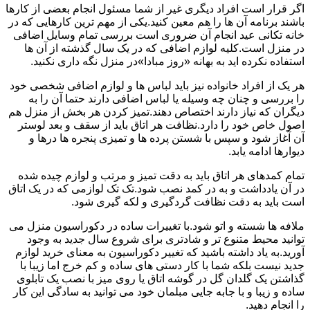
اگر قرار است افراد دیگری غیر از شما مسئول انجام بعضی از کارها
باشند برنامه آن ها را هم معین کنید.یکی از مهم ترین کارهایی که در
خانه تکانی عید انجام آن ضروری است بررسی تمام وسایل اضافی
در منزل است.کلیه لوازم اضافی که در یک سال گذشته از آن ها
استفاده نکرده اید به بهانه «روز مبادا»در منزل نگه داری نکنید.
هر یک از افراد خانواده نیز باید لباس ها و لوازم اضافی شخصی خود
را بررسی و چنان چه وسیله یا لباس اضافی دارند حتما آن را به
دیگران که نیاز دارند اختصاص دهند.تمیز کردن هر بخش از منزل هم
اصول خاص خود را دارد.نظافت هر اتاق باید از سقف و بعد لوستر
آن آغاز شود و سپس با شستن پرده ها و تمیزی پنجره ها درها و
دیوارها ادامه یابد.
تمام کمدهای هر اتاق باید به دقت تمیز و مرتب و لوازم چیده شده
در آن یادداشت و به در کمد نصب شود.تک تک لوازمی که در یک اتاق
است باید به دقت نظافت گردگیری و لکه گیری شود.
ملافه ها شسته و اتو شود.با تغییرات ساده در دکوراسیون منزل می
توانید محیط متنوع تر و شادتری برای شروع سال جدید به وجود
آورید.به یاد داشته باشید که تغییر دکوراسیون به معنای خرید لوازم
جدید نیست بلکه شما با کار دستی های ساده و کم خرج اما زیبا با
گذاشتن یک گلدان گل در گوشه اتاق یا روی میز با نصب یک تابلوی
ساده و زیبا و با جابه جایی مبلمان خود می توانید به سادگی این کار
را انجام دهید.