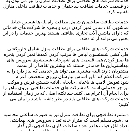
خدمات شرکت های نظافتی برای نظافت منازل را نیز می توان به
دو قسمت خدمات نظافت ساختمان و خدمات نظافت داخلی منازل
تقسیم کرد.
خدمات نظافت ساختمان شامل نظافت راه پله ها شستن حیاط
نماشویی کف سابی تمیز کردن درب و پنجره ها.شرکت های خدماتی
که دارای ماشین آلات تجاری نظافتی هستند بهترین خدمات را در این
بخش می توانند ارائه دهند.
خدمات شرکت های نظافتی برای نظافت منزل شامل:جاروکشی
طی کشی شستشوی لباس ها مرتب کردن کمدها تمیز کردن پنجره
ها تمیز کردن همه قسمت های آشپزخانه شستشوی سرویس های
بهداشتی.این ها خدماتی هستند که بیشترین تقاضا را از سمت
مشتریان دارند.البته مشتری می تواند هر خدمتی که نیاز دارد را به
شرکت اعلام کند تا بر اساس نیازشان نیروی متخصص اعزام
شود.تعویض لامپ ها باغبانی جابجایی اثاثیه شستن فرش و موکت
نیز جز خدماتی است که شرکت های خدمات نظافتی نیروی ماهر را
برای انجام آن اعزام می کنند.چند نکته اصلی که در زمان استفاده از
خدمات شرکت های نظافتی باید در نظر داشته باشید را بیان می
کنیم:
دستمزد نظافتچی برای نظافت منزل نیز به صورت ساعتی محاسبه
می شود.مسلم است که متراژ خانه تعداد سرویس های بهداشتی
تعداد اتاق خواب ها در تعداد ساعات کاری نظافتچی تأثیرگذار