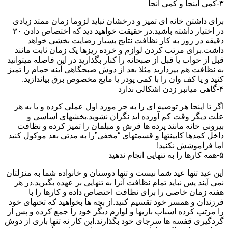
۳-کمی اینجا و کمی آنجا
برای داشتن خانه ای تمیز و درخشان نباید لزوما زمان ممتد زیادی
در اختیار داشته باشید.در حقیقت خواهید دید که اختصاص دادن ۳۰
دقیقه در روز به کار نظافت نتایج بسیار رضایت بخشی خواهد
داشت.برای مرتب کردن لوازم و خرده ریزها یک زمان ثابت مانند
قبل از خواب یا قبل از صبحانه را کنار بگذارید در این فاصله میتوانید
به نظافت هم بپردازید مثلا بعد از دوش صبحگاهی آینه حمام را تمیز
کنید و یا کف وان را با کمی پودر یا مایع مخصوص برق بیاندازید.
۴-گاهی میانبر زدن اشکالی ندارد
اگر تا اینجا هر توصیه ای را به جز مورد اول عملی کرده و یا به هر
علت دیگر وقت کم آورده اید نگران نشوید.بخشهای اساسی و
بیرونی خانه مانند پرده ها فرش و مبلمان را تمیز کرده و نظافت
داخل کمدها کابینتها و قسمتهای “مخفی”را به مدتی بعد موکول کنید
اما فراموشش نکنید!
۵-همه کارها را به تنهایی انجام ندهید
این عید تنها عید شما نیست و تنها دوستان و خانواده شما به منزلتان
نمی آیند پس نباید تمام نظافت آنرا به تنهایی بر عهده بگیرید.در هر
هفته زمان خاصی را برای نظافت اختصاص داده و کارها را با
فرزندان و همسر خود تقسیم کنید.از بچه ها بخواهید که تختهای خود
را مرتب کرده اسباب بازیها و لوازم دیگر خود را جمع کرده و پس از
گردگیری قفسه ها سرجای خود بگذارند.این کار نه تنها باری از دوش