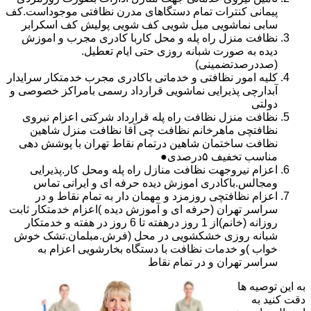
پیمانی کنترات تمام دستگاهای مدرن نظافتی موجوداست.کف
سابی نماشویی مبل شویی کف شویی پولیش کف اسکرابر
نظافت منزل راه پله و محل کاربا کادری مجرب و اموزش
دیده به صورت شبانه روزی حتی ایام تعطیل.
(صددرصدتضمینی)
کلیه امور نظافتی و خدماتی باکادری مجرب خدمتکار سرایدار
آبدارچی پذیرایی نماشویی قرارداد رسمی بامراکز خصوصی و
دولتی
نظافت منزل نظافت راه پله قرارداد شرکتی اعزام نیروی
نظافتچی ماهرخانم نظافت چی آقا نظافت منزل شاهین
نظافت ساختمان شاهین درتمام نقاط تهران با پوشش دهی
مناسب تخفیف ۵درصدی●
اعزام نیروجهت نظافت منازل راه پله ومحل کار.پذیرایی
ومجالس.باکادری اموزش دیده حرفه ای و ایرانی تماس
اعزام نظافتچی روزمزد و مهمان دار به تمام نقاط و در
سراسر تهران (حرفه ای و آموزش دیده )اعزام خدمتکار ثابت
روزانه (خانم)از 1 روز درهفته تا 6 روز در هفته و خدمتکار
شبانه روزی خشکشویی در محل (فرش.مبلمان.تشک خوش
خواب )و خدمات نظافت با دستگاه بخارشویی اعزام به
سراسر تهران و در تمام نقاط
به این توصیه ها
دقت کنید به