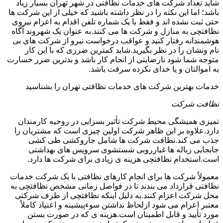
شاید تعداد شرکت های خدمات نظافتی در شهر تهران بسیار زیاد
باشد؛ اما این نکته را در نظر داشته باشید که خیلی از این شرکت ها
حتی ثبت نشده اند و فقط با یک شماره تلفن اقدام به اعزام نیروی
نظافتچی به منازل و شرکت ها می کنند.به عنوان یک شهروند آگاه
هوشمندانه رفتار کنید و عواقب درخواست نیرو از شرکت های بی
نام ونشان را در نظر بگیرید.شاید کمترین ضرری که با این کار
متوجه شما شود نارضایتی از انجام کار باشد و بدترین ضرر خسارت
به اموالتان و یا خدای نکرده سرقت باشد.
خدمات بهترین شرکت های خدمات نظافتی تهران را بشناسید
نظافت شرکت
تمیزی همیشگی محیط شرکت تأثیر بسزایی در روحیه کارمندان
دارد.علاوه بر این ظاهر شرکت اولین چیزی است که مشتریان را
جذب می کند.نظافت شرکت ها شامل جاروکشی طی کشی
جابجایی زباله ها غبارروبی شستشوی سرویس های بهداشتی
است.استخدام نظافتچی هزینه ی زیادی برای شرکت ها دارد.
معمولاً شرکت ها برای انجام کارهای نظافتی با یک شرکت خدمات
نظافتی قرارداد می بندند تا در فواصل زمانی مشخص نظافتچی به
محل شرکت اعزام کنند.به دلیل اینکه نظافتچی از طرف شرکتی
معتبر اعزام می شود ازلحاظ نداشتن سوءپیشینه و اعتیاد کاملاً
مورد تأیید و قابل اطمینان است.هزینه ی که در صورت بستن