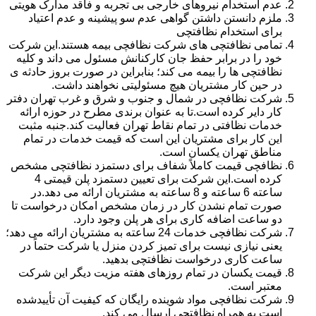
عدم استخدام نیروهای خارجی بی تجربه و فاقد مدارک هویتی
ملزم دانستن داشتن گواهی عدم سو پیشینه و عدم اعتیاد
برای استخدام نظافتچی
تمامی نظافتچی های شرکت نظافچی بیمه هستند.این شرکت
خود را در برابر حفظ جان کارکنانش مسئول می داند و کلیه
نظافتچی ها را بیمه می کند؛ بنابراین در صورت بروز حادثه ی
در حین کار مشتریان هیچ مسئولیتی نخواهند داشت.
شرکت نظافچی در شمال و جنوب و شرق و غرب تهران دفتر
کار دایر کرده است.تا به عنوان برندی مطرح در حوزه ارائه
خدمات نظافتی در تمام نقاط تهران فعالیت کند.جنبه مثبت
این کار برای مشتریان این است که قیمت خدمات در تمام
مناطق تهران یکسان است.
نظافچی قیمت کاملاً شفاف برای دستمزد نظافتچی مشخص
کرده است.این شرکت برای تعیین دستمزد پلن قیمتی 4
ساعته 6 ساعته و 8 ساعته به مشتریان ارائه می دهد.در
صورت تمام نشدن کار در زمان مشخص امکان درخواست تا
دو ساعت اضافه کاری برای هر پلن وجود دارد.
شرکت نظافچی خدمات 24 ساعته به مشتریان ارائه می دهد؛
یعنی نیازی نیست برای تمیز کردن منزل یا شرکت حتماً در
ساعت کاری درخواست نظافتچی بدهید.
قیمت یکسان در تمام روزهای هفته مزیت دیگر این شرکت
معتبر است.
شرکت نظافچی مواد شوینده رایگان که کیفیت آن تأییدشده
است به همراه نظافتچی ارسال می کند.