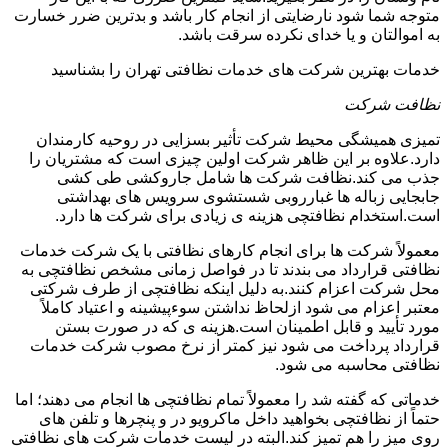
متوجه شما شود نارضایتی از انجام کار باشد و بدترین ضرر خسارت
به اموالتان و یا خدای نکرده سرقت باشد.
خدمات بهترین شرکت های خدمات نظافتی تهران را بشناسید
نظافت شرکت
تمیزی همیشگی محیط شرکت تأثیر بسزایی در روحیه کارمندان
دارد.علاوه بر این ظاهر شرکت اولین چیزی است که مشتریان را
جذب می کند.نظافت شرکت ها شامل جاروکشی طی کشی
جابجایی زباله ها غبارروبی شستشوی سرویس های بهداشتی
است.استخدام نظافتچی هزینه ی زیادی برای شرکت ها دارد.
معمولاً شرکت ها برای انجام کارهای نظافتی با یک شرکت خدمات
نظافتی قرارداد می بندند تا در فواصل زمانی مشخص نظافتچی به
محل شرکت اعزام کنند.به دلیل اینکه نظافتچی از طرف شرکتی
معتبر اعزام می شود ازلحاظ نداشتن سوءپیشینه و اعتیاد کاملاً
مورد تأیید و قابل اطمینان است.هزینه ی که در صورت بستن
قرارداد پرداخت می شود نیز کمتر از نرخ مصوب شرکت خدمات
نظافتی محاسبه می شود.
خدماتی که گفته شد را معمولاً تمام نظافتچی ها انجام می دهند؛ اما
حتماً از نظافتچی بخواهید داخل ماکرویو در و پنچرها و تلفن های
روی میز را هم تمیز کند.البته در لیست خدمات شرکت های نظافتی