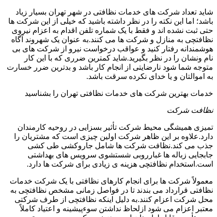
شاید تعداد شرکت های خدمات نظافتی در شهر تهران بسیار زیاد
باشد؛ اما این نکته را در نظر داشته باشید که خیلی از این شرکت ها
حتی ثبت نشده اند و فقط با یک شماره تلفن اقدام به اعزام نیروی
نظافتچی به منازل و شرکت ها می کنند.به عنوان یک شهروند آگاه
هوشمندانه رفتار کنید و عواقب درخواست نیرو از شرکت های بی
نام ونشان را در نظر بگیرید.شاید کمترین ضرری که با این کار
متوجه شما شود نارضایتی از انجام کار باشد و بدترین ضرر خسارت
به اموالتان و یا خدای نکرده سرقت باشد.
خدمات بهترین شرکت های خدمات نظافتی تهران را بشناسید
نظافت شرکت
تمیزی همیشگی محیط شرکت تأثیر بسزایی در روحیه کارمندان
دارد.علاوه بر این ظاهر شرکت اولین چیزی است که مشتریان را
جذب می کند.نظافت شرکت ها شامل جاروکشی طی کشی
جابجایی زباله ها غبارروبی شستشوی سرویس های بهداشتی
است.استخدام نظافتچی هزینه ی زیادی برای شرکت ها دارد.
معمولاً شرکت ها برای انجام کارهای نظافتی با یک شرکت خدمات
نظافتی قرارداد می بندند تا در فواصل زمانی مشخص نظافتچی به
محل شرکت اعزام کنند.به دلیل اینکه نظافتچی از طرف شرکتی
معتبر اعزام می شود ازلحاظ نداشتن سوءپیشینه و اعتیاد کاملاً