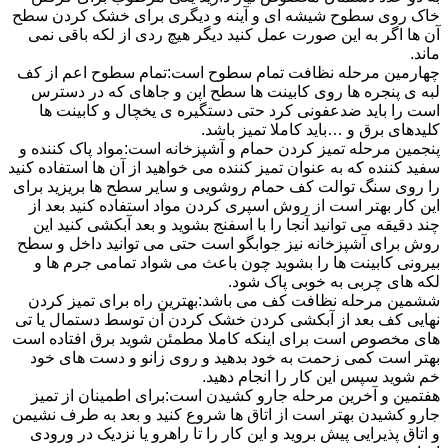
خاک روی سطوح شیشه ای و آینه و دیگری برای خشک کردن سطح
آن ها اگر به این صورت عمل کنید دیگر هیچ ردی از لکه باقی نمی
ماند.
چهارمین مرحله نظافت تمام سطوح است:تمام سطوح اعم از کف
لبه ی پنجره ها روی کابینت ها سطح اپن و جاهای که در دسترس
است را باید ضدعفونی کرد حتی دستگیره ی یخچال و کابینت ها
کلیدهای برق و …باید کاملا تمیز باشد.
پنجمین مرحله تمیز کردن حمام و آشپزخانه است:مواد پاک کننده و
سفید کننده که به عنوان تمیز کننده می خواهید از آن ها استفاده کنید
را روی سنگ توالت کف حمام روشویی و سایر سطح ها بریزید برای
این کار بهتر است از روش اسپری کردن مواد استفاده کنید بعد از
چند دقیقه می توانید آنجا را با اسفنج بشوید و بعد آبکشی کنید این
روش برای آشپزخانه نیز جوابگو است حتی می توانید داخل و سطح
بیرونی کابینت ها را بشوید چون باعث می شواد تمامی جرم ها و
لکه های چربی به خوبی پاک شود.
ششمین مرحله نظافت کف می باشد:بهترین راه برای تمیز کردن
نهایی کف بعد از آبکشی کردن خشک کردن آن توسط دستمال یا تی
های مخصوص است برای اینکه کاملا مطمئن شوید برق افتاده است
بهتر است کمی زحمت به خود بدهید و روی زانو و دست های خود
خم شوید سپس این کار را انجام دهید.
هفتمین و آخرین مرحله جارو کشیدن است:برای اطمینان از تمیز
جارو کشیدن بهتر است از اتاق ها شروع کنید و بعد به طرف نشیمن
و اتاق پذیرایی پیش بروید و این کار را تا راهرو یا نزدیک در ورودی