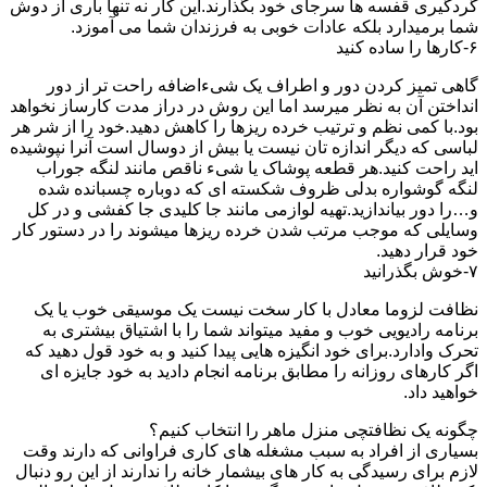
گردگیری قفسه ها سرجای خود بگذارند.این کار نه تنها باری از دوش
شما برمیدارد بلکه عادات خوبی به فرزندان شما می آموزد.
۶-کارها را ساده کنید
گاهی تمیز کردن دور و اطراف یک شیءاضافه راحت تر از دور
انداختن آن به نظر میرسد اما این روش در دراز مدت کارساز نخواهد
بود.با کمی نظم و ترتیب خرده ریزها را کاهش دهید.خود را از شر هر
لباسی که دیگر اندازه تان نیست یا بیش از دوسال است آنرا نپوشیده
اید راحت کنید.هر قطعه پوشاک یا شیء ناقص مانند لنگه جوراب
لنگه گوشواره بدلی ظروف شکسته ای که دوباره چسبانده شده
و…را دور بیاندازید.تهیه لوازمی مانند جا کلیدی جا کفشی و در کل
وسایلی که موجب مرتب شدن خرده ریزها میشوند را در دستور کار
خود قرار دهید.
۷-خوش بگذرانید
نظافت لزوما معادل با کار سخت نیست یک موسیقی خوب یا یک
برنامه رادیویی خوب و مفید میتواند شما را با اشتیاق بیشتری به
تحرک وادارد.برای خود انگیزه هایی پیدا کنید و به خود قول دهید که
اگر کارهای روزانه را مطابق برنامه انجام دادید به خود جایزه ای
خواهید داد.
چگونه یک نظافتچی منزل ماهر را انتخاب کنیم؟
بسیاری از افراد به سبب مشغله های کاری فراوانی که دارند وقت
لازم برای رسیدگی به کار های بیشمار خانه را ندارند از این رو دنبال