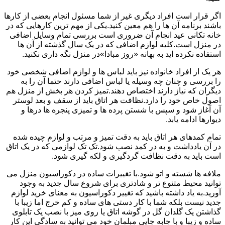
اگر قرار است افراد دیگری غیر از شما مسئول انجام بعضی از کارها
باشند برنامه آن ها را هم معین کنید.یکی از مهم ترین کارهایی که در
خانه تکانی عید انجام آن ضروری است بررسی تمام وسایل اضافی
در منزل است.کلیه لوازم اضافی که در یک سال گذشته از آن ها
استفاده نکرده اید به بهانه «روز مبادا»در منزل نگه داری نکنید.
هر یک از افراد خانواده نیز باید لباس ها و لوازم اضافی شخصی خود
را بررسی و چنان چه وسیله یا لباس اضافی دارند حتما آن را به
دیگران که نیاز دارند اختصاص دهند.تمیز کردن هر بخش از منزل هم
اصول خاص خود را دارد.نظافت هر اتاق باید از سقف و بعد لوستر
آن آغاز شود و سپس با شستن پرده ها و تمیزی پنجره ها درها و
دیوارها ادامه یابد.
تمام کمدهای هر اتاق باید به دقت تمیز و مرتب و لوازم چیده شده
در آن یادداشت و به در کمد نصب شود.تک تک لوازمی که در یک اتاق
است باید به دقت نظافت گردگیری و لکه گیری شود.
ملافه ها شسته و اتو شود.با تغییرات ساده در دکوراسیون منزل می
توانید محیط متنوع تر و شادتری برای شروع سال جدید به وجود
آورید.به یاد داشته باشید که تغییر دکوراسیون به معنای خرید لوازم
جدید نیست بلکه شما با کار دستی های ساده و کم خرج اما زیبا با
گذاشتن یک گلدان گل در گوشه اتاق یا روی میز با نصب یک تابلوی
ساده و زیبا و با جابه جایی مبلمان خود می توانید به سادگی این کار