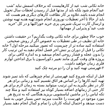
خانه تکانی شب عید از کارهاییست که برخلاف اسمش نباید “شب
عید”انجام شود بلکه باید از مدتها قبل از رسیدن لحظات سال تحویل
انجام شده باشد.علاوه بر کار نظافت کارهای دیگری هم هست که
باید از حالا تا آخر تعطیلات نوروزی انجام شوند:تهیه هدیه تهیه نوشتن
و ارسال کارت تبریک شیرینی پزی خرید خوراکیها و در کل “خرید
شب عید”و پذیرایی از مهمانها.
خوب حالا چطور برای خانه تکانی وقت بگذاریم؟ در حقیقت داشتن
خانه ای نظیف در طی تعطیلات به خصوص اگر از روش صحیحی
استفاده کنید ساده تر از چیزیست که تصور میکنید.مرحله اول؟ خانه
تکانی را قبل از دوران پر تنش آخر فصل انجام دهید.به این ترتیب کار
را بدون عجله و فشار روحی انجام میدهید و به اندازه کافی برای
پروژه های وقت گیری مانند تغییر دکوراسیون یا برق انداختن لوازم
فلزی زمان خواهید داشت.
۲-فهرستی تهیه کنید و آن را دو مرتبه چک کنید
قبل از اینکه شروع کنید فهرستی از تمام چیزهایی که باید تمیز شوند
تهیه کنید.کارها را بر اساس هر اتاق تقسیم کنید و زمانی برای هر
کار در نظر بگیرید.به این ترتیب میتوانید بسته به زمان لازم برای هر
کار حتی از زمانهای اضافه بسیار کوتاه نیز استفاده کنید و مثلا چند
تکه لباس را در ماشین لباسشویی بریزید.هنگامی که به تدریج هر
مورد موجود در فهرست را علامت میزنید حس بسیار خوبی به شما
دست میدهد و احتمال اینکه کارتان را تمام و کمال انجام دهید بسیار