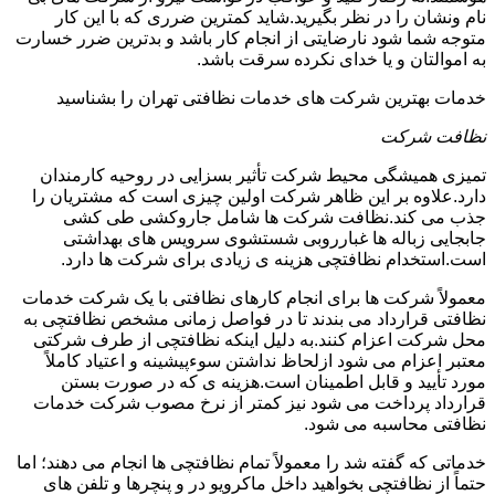
نام ونشان را در نظر بگیرید.شاید کمترین ضرری که با این کار
متوجه شما شود نارضایتی از انجام کار باشد و بدترین ضرر خسارت
به اموالتان و یا خدای نکرده سرقت باشد.
خدمات بهترین شرکت های خدمات نظافتی تهران را بشناسید
نظافت شرکت
تمیزی همیشگی محیط شرکت تأثیر بسزایی در روحیه کارمندان
دارد.علاوه بر این ظاهر شرکت اولین چیزی است که مشتریان را
جذب می کند.نظافت شرکت ها شامل جاروکشی طی کشی
جابجایی زباله ها غبارروبی شستشوی سرویس های بهداشتی
است.استخدام نظافتچی هزینه ی زیادی برای شرکت ها دارد.
معمولاً شرکت ها برای انجام کارهای نظافتی با یک شرکت خدمات
نظافتی قرارداد می بندند تا در فواصل زمانی مشخص نظافتچی به
محل شرکت اعزام کنند.به دلیل اینکه نظافتچی از طرف شرکتی
معتبر اعزام می شود ازلحاظ نداشتن سوءپیشینه و اعتیاد کاملاً
مورد تأیید و قابل اطمینان است.هزینه ی که در صورت بستن
قرارداد پرداخت می شود نیز کمتر از نرخ مصوب شرکت خدمات
نظافتی محاسبه می شود.
خدماتی که گفته شد را معمولاً تمام نظافتچی ها انجام می دهند؛ اما
حتماً از نظافتچی بخواهید داخل ماکرویو در و پنچرها و تلفن های