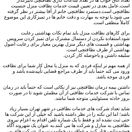
تعداد اتاق خواب ها در تعداد ساعات کاری نظافتچی تأثیرگذار
است.عامل بعدی در تعیین قیمت خدمات نظافت منزل جنسیت
نظافتچی است.دستمزد نظافتچی خانم از آقا بیشتر در نظر گرفته
می شود.با توجه به مهارت و دقت خانم ها در تمیزکاری این موضوع
کاملاً منطقی است.
برای کارهای نظافت منزل باید تمام نکات بهداشتی رعایت
شود.استفاده نکردن از دستمال مشترک برای تمیز کردن سرویس
بهداشتی و قسمت های دیگر منزل بهترین معیار برای رعایت اصول
بهداشتی از طرف نظافتچی است.
سلیقه داشتن و باحوصله کار کردن.
از همه مهم تر اینکه فردی که به منزل یا محل کار شما برای نظافت
ورود می کند حتماً باید از طرف مراجع قضایی تأییدشده باشد و
فردی موجه باشد.
داشتن بیمه درمان نظافتچی نیز از نکاتی است که حتماً باید در زمان
تماس با شرکت خدمات نظافتی از آن مطمئن شوید تا در صورت
بروز حادثه مسئولیتی متوجه شما نباشد.
شاید تعداد شرکت های خدمات نظافتی در شهر تهران بسیار زیاد
باشد؛ اما این نکته را در نظر داشته باشید که خیلی از این شرکت ها
حتی ثبت نشده اند و فقط با یک شماره تلفن اقدام به اعزام نیروی
نظافتچی به منازل و شرکت ها می کنند.به عنوان یک شهروند آگاه
هوشمندانه رفتار کنید و عواقب درخواست نیرو از شرکت های بی