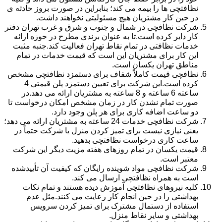
نظافتچی ها را بیمه می کند؛ بنابراین در صورت بروز حادثه ی
در حین کار مشتریان هیچ مسئولیتی نخواهند داشت.
شرکت نظافچی در شمال و جنوب و شرق و غرب تهران دفتر
کار دایر کرده است.تا به عنوان برندی مطرح در حوزه ارائه
خدمات نظافتی در تمام نقاط تهران فعالیت کند.جنبه مثبت
این کار برای مشتریان این است که قیمت خدمات در تمام
مناطق تهران یکسان است.
نظافچی قیمت کاملاً شفاف برای دستمزد نظافتچی مشخص
کرده است.این شرکت برای تعیین دستمزد پلن قیمتی 4
ساعته 6 ساعته و 8 ساعته به مشتریان ارائه می دهد.در
صورت تمام نشدن کار در زمان مشخص امکان درخواست تا
دو ساعت اضافه کاری برای هر پلن وجود دارد.
شرکت نظافچی خدمات 24 ساعته به مشتریان ارائه می دهد؛
یعنی نیازی نیست برای تمیز کردن منزل یا شرکت حتماً در
ساعت کاری درخواست نظافتچی بدهید.
قیمت یکسان در تمام روزهای هفته مزیت دیگر این شرکت
معتبر است.
شرکت نظافچی مواد شوینده رایگان که کیفیت آن تأییدشده
است به همراه نظافتچی ارسال می کند.
کلیه نیروهای نظافتچی آموزش دیده هستند و تمام نکات
بهداشتی را در حین انجام کار رعایت می کنند.مثل عدم
استفاده از دستمال مشترک برای تمیز کردن سرویس
بهداشتی و سایر نقاط منزل.