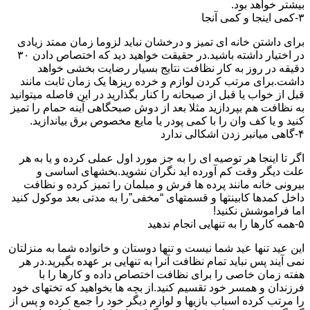
بیشتر خواهد بود.
۳-کمی اینجا و کمی آنجا
برای داشتن خانه ای تمیز و درخشان نباید لزوما زمان ممتد زیادی
در اختیار داشته باشید.در حقیقت خواهید دید که اختصاص دادن ۳۰
دقیقه در روز به کار نظافت نتایج بسیار رضایت بخشی خواهد
داشت.برای مرتب کردن لوازم و خرده ریزها یک زمان ثابت مانند
قبل از خواب یا قبل از صبحانه را کنار بگذارید در این فاصله میتوانید
به نظافت هم بپردازید مثلا بعد از دوش صبحگاهی آینه حمام را تمیز
کنید و یا کف وان را با کمی پودر یا مایع مخصوص برق بیاندازید.
۴-گاهی میانبر زدن اشکالی ندارد
اگر تا اینجا هر توصیه ای را به جز مورد اول عملی کرده و یا به هر
علت دیگر وقت کم آورده اید نگران نشوید.بخشهای اساسی و
بیرونی خانه مانند پرده ها فرش و مبلمان را تمیز کرده و نظافت
داخل کمدها کابینتها و قسمتهای “مخفی”را به مدتی بعد موکول کنید
اما فراموشش نکنید!
۵-همه کارها را به تنهایی انجام ندهید
این عید تنها عید شما نیست و تنها دوستان و خانواده شما به منزلتان
نمی آیند پس نباید تمام نظافت آنرا به تنهایی بر عهده بگیرید.در هر
هفته زمان خاصی را برای نظافت اختصاص داده و کارها را با
فرزندان و همسر خود تقسیم کنید.از بچه ها بخواهید که تختهای خود
را مرتب کرده اسباب بازیها و لوازم دیگر خود را جمع کرده و پس از