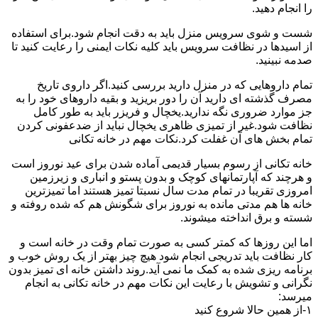
را انجام دهید.
شست و شوی سرویس منزل باید به دقت انجام شود.برای استفاده
از اسیدها در نظافت سرویس باید کلیه نکات ایمنی را رعایت کنید تا
صدمه نبینید.
تمام داروهایی که در منزل دارید بررسی کنید.اگر داروی تاریخ
مصرف گذشته ای دارید آن را دور بریزید و بقیه داروهای خود را به
جز موارد ضروری نگه ندارید.یخچال و فریزر باید به طور کامل
نظافت شود.غیر از تمیزی ظاهری یخچال نباید از ضدعفونی کردن
تمام بخش های آن غفلت کرد.نکات مهم در خانه تکانی
خانه تکانی از رسوم بسیار قدیمی آماده شدن برای عید نوروز است
و هرچند که آپارتمانهای کوچک و بدون پستو و انباری و زیرزمین
امروزی تقریبا در تمام مدت سال نسبتا تمیز هستند اما تمیزترین
خانه ها هم مدتی مانده به نوروز برای شگونش هم که شده روفته و
شسته و برق انداخته میشوند.
اما این روزها که کمتر کسی به صورت تمام وقت در خانه است و
کار نظافت باید تدریجی انجام شود هیچ چیز بهتر از یک روش خوب و
برنامه ریزی شده به کمک ما نمی آید.روند داشتن خانه ای تمیز بدون
نگرانی و تشویش با رعایت این نکات مهم در خانه تکانی به انجام
میرسد:
۱-از همین حالا شروع کنید