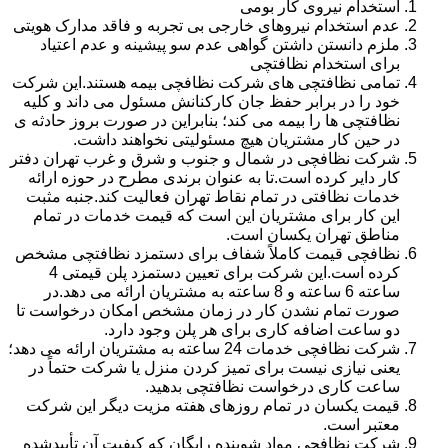
استخدام نیروی کار بومی
عدم استخدام نیروهای خارجی بی تجربه و فاقد مدارک هویتی
ملزم دانستن داشتن گواهی عدم سو پیشینه و عدم اعتیاد
برای استخدام نظافتچی
تمامی نظافتچی های شرکت نظافچی بیمه هستند.این شرکت
خود را در برابر حفظ جان کارکنانش مسئول می داند و کلیه
نظافتچی ها را بیمه می کند؛ بنابراین در صورت بروز حادثه ی
در حین کار مشتریان هیچ مسئولیتی نخواهند داشت.
شرکت نظافچی در شمال و جنوب و شرق و غرب تهران دفتر
کار دایر کرده است.تا به عنوان برندی مطرح در حوزه ارائه
خدمات نظافتی در تمام نقاط تهران فعالیت کند.جنبه مثبت
این کار برای مشتریان این است که قیمت خدمات در تمام
مناطق تهران یکسان است.
نظافچی قیمت کاملاً شفاف برای دستمزد نظافتچی مشخص
کرده است.این شرکت برای تعیین دستمزد پلن قیمتی 4
ساعته 6 ساعته و 8 ساعته به مشتریان ارائه می دهد.در
صورت تمام نشدن کار در زمان مشخص امکان درخواست تا
دو ساعت اضافه کاری برای هر پلن وجود دارد.
شرکت نظافچی خدمات 24 ساعته به مشتریان ارائه می دهد؛
یعنی نیازی نیست برای تمیز کردن منزل یا شرکت حتماً در
ساعت کاری درخواست نظافتچی بدهید.
قیمت یکسان در تمام روزهای هفته مزیت دیگر این شرکت
معتبر است.
شرکت نظافچی مواد شوینده رایگان که کیفیت آن تأییدشده