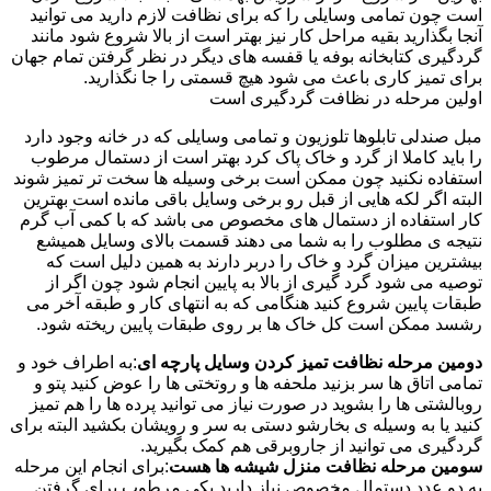
است چون تمامی وسایلی را که برای نظافت لازم دارید می توانید
آنجا بگذارید بقیه مراحل کار نیز بهتر است از بالا شروع شود مانند
گردگیری کتابخانه بوفه یا قفسه های دیگر در نظر گرفتن تمام جهان
برای تمیز کاری باعث می شود هیچ قسمتی را جا نگذارید.
اولین مرحله در نظافت گردگیری است
مبل صندلی تابلوها تلوزیون و تمامی وسایلی که در خانه وجود دارد
را باید کاملا از گرد و خاک پاک کرد بهتر است از دستمال مرطوب
استفاده نکنید چون ممکن است برخی وسیله ها سخت تر تمیز شوند
البته اگر لکه هایی از قبل رو برخی وسایل باقی مانده است بهترین
کار استفاده از دستمال های مخصوص می باشد که با کمی آب گرم
نتیجه ی مطلوب را به شما می دهند قسمت بالای وسایل همیشع
بیشترین میزان گرد و خاک را دربر دارند به همین دلیل است که
توصیه می شود گرد گیری از بالا به پایین انجام شود چون اگر از
طبقات پایین شروع کنید هنگامی که به انتهای کار و طبقه آخر می
رشسد ممکن است کل خاک ها بر روی طبقات پایین ریخته شود.
دومین مرحله نظافت تمیز کردن وسایل پارچه ای
:به اطراف خود و
تمامی اتاق ها سر بزنید ملحفه ها و روتختی ها را عوض کنید پتو و
روبالشتی ها را بشوید در صورت نیاز می توانید پرده ها را هم تمیز
کنید یا به وسیله ی بخارشو دستی به سر و رویشان بکشید البته برای
گردگیری می توانید از جاروبرقی هم کمک بگیرید.
سومین مرحله نظافت منزل شیشه ها هست
:برای انجام این مرحله
به دو عدد دستمال مخصوص نیاز دارید یکی مرطوب برای گرفتن