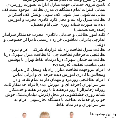
تامین نیروی خدماتی جهت منازل ادارات بصورت روزمزدی
پیمانی کنترات تمام دستگاهای مدرن نظافتی موجوداست.کف
سابی نماشویی مبل شویی کف شویی پولیش کف اسکرابر
نظافت منزل راه پله و محل کاربا کادری مجرب و اموزش
دیده به صورت شبانه روزی حتی ایام تعطیل.
(صددرصدتضمینی)
کلیه امور نظافتی و خدماتی باکادری مجرب خدمتکار سرایدار
آبدارچی پذیرایی نماشویی قرارداد رسمی بامراکز خصوصی و
دولتی
نظافت منزل نظافت راه پله قرارداد شرکتی اعزام نیروی
نظافتچی ماهرخانم نظافت چی آقا نظافت منزل شهرک دریا
نظافت ساختمان شهرک دریا درتمام نقاط تهران با پوشش
دهی مناسب تخفیف ۵درصدی●
اعزام نیروجهت نظافت منازل راه پله ومحل کار.پذیرایی
ومجالس.باکادری اموزش دیده حرفه ای و ایرانی تماس
اعزام نظافتچی روزمزد و مهمان دار به تمام نقاط و در
سراسر تهران (حرفه ای و آموزش دیده )اعزام خدمتکار ثابت
روزانه (خانم)از 1 روز درهفته تا 6 روز در هفته و خدمتکار
شبانه روزی خشکشویی در محل (فرش.مبلمان.تشک خوش
خواب )و خدمات نظافت با دستگاه بخارشویی اعزام به
سراسر تهران و در تمام نقاط
به این توصیه ها