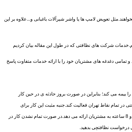
ند.مثل تعویض لامپ ها یا واشر شیرآلات باغبانی و...علاوه بر این
م.خدمات شرکت های نظافتی که در طول این مقاله بیان کردیم
و تمامی دغدغه های مشتریان خود را با ارائه خدمات متفاوت پاسخ
بیمه می کند؛ بنابراین در صورت بروز حادثه ی در حین کار
در تمام نقاط تهران فعالیت کند.جنبه مثبت این کار برای
نظافچی قیمت کاملاً شفاف برای دستمزد نظافتچی مشخص کرده است.این شرکت برای تعیین دستمزد پلن قیمتی 4 ساعته 6 ساعته و 8 ساعته به مشتریان ارائه می دهد.در صورت تمام نشدن کار در