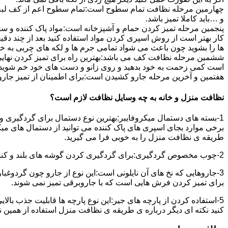
چهارمین مرحله نظافت تمام سطوح است:تمام سطوح اعم از کف لبه ی 
و …باید کاملا تمیز باشد.
پنجمین مرحله تمیز کردن حمام و آشپزخانه است:مواد پاک کننده و سفی
کار بهتر است از روش اسپری کردن مواد استفاده کنید بعد از چند دقیق
ها را بشوید چون باعث می شواد تمامی جرم ها و لکه های چربی به خ
ششمین مرحله نظافت کف می باشد:بهترین راه برای تمیز کردن نهای
است کمی زحمت به خود بدهید و روی زانو و دست های خود خم شوید سپ
هفتمین و آخرین مرحله جارو کشیدن است:برای اطمینان از تمیز جارو کش
نظافت منزل و خانه به چه وسایل نظافت لازم است؟
1-بسته های دستمال میکروفایبر:بهترین نوع دستمال برای گردگیری و
برخی موارد بجای اسپری های پاک کننده می توانید از دستمال های می
طریقه ی نظافت منزل را به خوبی فرا می گیرید.
2-چوب مخصوص گردگیری:برای گردگیری کردن گوشه های بلند و کناره هایی که دسترسی به آن سخت است استفاده می شود بهتر از در سر این چوب یک دستمال میکروفایبر وصل کنید.
3-جاروهایی که نخ های آن نایلونی است:این نوع از جارو چون گردوغبار
برای تمیز کردن فرش هایی است که با جاروبرقی تمیز نمی شوند.
5-استفاده کردن از پارچه های جیر:این نوع پارچه ها قابلیت جذب بال
کنید نکته ای دیگر درباره ی طریقه ی نظافت منزل استفاده از همین ن