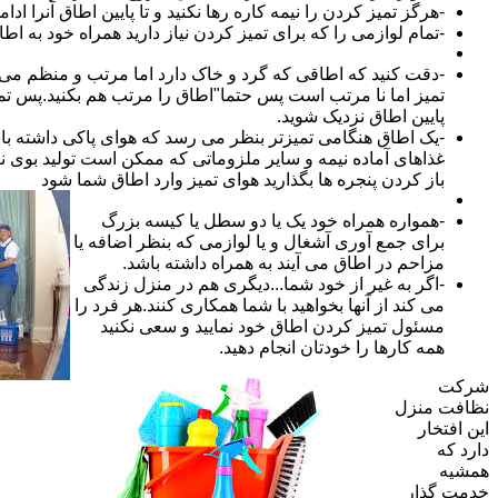
-هرگز تمیز کردن را نیمه کاره رها نکنید و تا پایین اطاق آنرا ادام
-تمام لوازمی را که برای تمیز کردن نیاز دارید همراه خود به اطا
-دقت کنید که اطاقی که گرد و خاک دارد اما مرتب و منظم می ب
تمیز اما نا مرتب است پس حتما"اطاق را مرتب هم بکنید.پس تم
پایین اطاق نزدیک شوید.
-یک اطاق هنگامی تمیزتر بنظر می رسد که هوای پاکی داشته با
غذاهای آماده نیمه و سایر ملزوماتی که ممکن است تولید بوی نام
باز کردن پنجره ها بگذارید هوای تمیز وارد اطاق شما شود
-همواره همراه خود یک یا دو سطل یا کیسه بزرگ
برای جمع آوری آشغال و یا لوازمی که بنظر اضافه یا
مزاحم در اطاق می آیند به همراه داشته باشد.
-اگر به غیر از خود شما...دیگری هم در منزل زندگی
می کند از آنها بخواهید با شما همکاری کنند.هر فرد را
مسئول تمیز کردن اطاق خود نمایید و سعی نکنید
همه کارها را خودتان انجام دهید.
شرکت
نظافت منزل
این افتخار
دارد که
همشیه
خدمت گذار