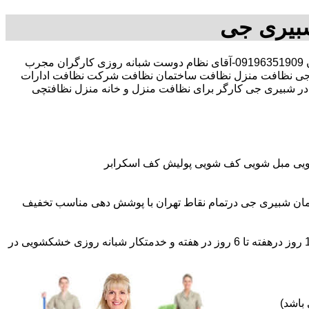
بیری جی
30 در صد تخفیف بیمه رایگان 09196351909-آقای نظام دوست شبانه روزی کارگران مجرب
ی نظافت منزل نظافت ساختمان نظافت شرکت نظافت ادارات
در شبیری جی کارگر برای نظافت منزل و خانه منزل نظافتچی
شویی مبل شویی کف شویی پولیش کف اسکرابر
مان شبیری جی درتمام نقاط تهران با پوشش دهی مناسب تخفیف
اعزام نظافتچی روزمزد و مهمان دار به تمام نقاط و در سراسر تهران (حرفه ای و آموزش دیده )اعزام خدمتکار ثابت روزانه (خانم)از 1 روز درهفته تا 6 روز در هفته و خدمتکار شبانه روزی خشکشویی در
باشد)