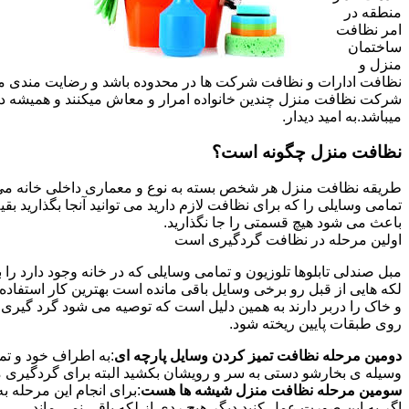
منطقه در
امر نظافت
ساختمان
منزل و
نظافت ادارات و نظافت شرکت ها در محدوده باشد و رضایت مندی مشتر
شرکت نظافت منزل چندین خانواده امرار و معاش میکنند و همیشه 
میباشد.به امید دیدار.
نظافت منزل چگونه است؟
طریقه نظافت منزل هر شخص بسته به نوع و معماری داخلی خانه می ت
تمامی وسایلی را که برای نظافت لازم دارید می توانید آنجا بگذارید ب
باعث می شود هیچ قسمتی را جا نگذارید.
اولین مرحله در نظافت گردگیری است
مبل صندلی تابلوها تلوزیون و تمامی وسایلی که در خانه وجود دارد ر
لکه هایی از قبل رو برخی وسایل باقی مانده است بهترین کار استفا
و خاک را دربر دارند به همین دلیل است که توصیه می شود گرد گیری ا
روی طبقات پایین ریخته شود.
دومین مرحله نظافت تمیز کردن وسایل پارچه ای
:به اطراف خود و تما
وسیله ی بخارشو دستی به سر و رویشان بکشید البته برای گردگیری می
سومین مرحله نظافت منزل شیشه ها هست
:برای انجام این مرحله
اگر به این صورت عمل کنید دیگر هیچ ردی از لکه باقی نمی ماند.