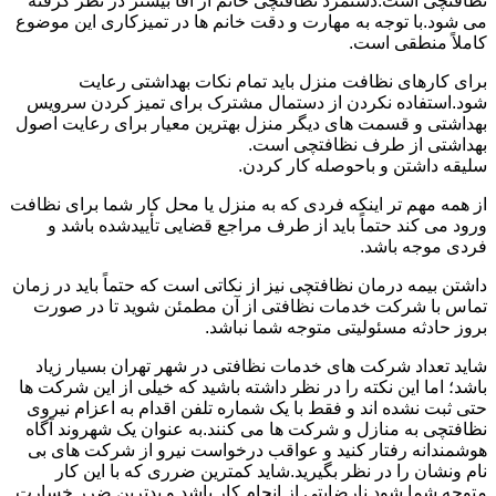
نظافتچی است.دستمزد نظافتچی خانم از آقا بیشتر در نظر گرفته
می شود.با توجه به مهارت و دقت خانم ها در تمیزکاری این موضوع
کاملاً منطقی است.
برای کارهای نظافت منزل باید تمام نکات بهداشتی رعایت
شود.استفاده نکردن از دستمال مشترک برای تمیز کردن سرویس
بهداشتی و قسمت های دیگر منزل بهترین معیار برای رعایت اصول
بهداشتی از طرف نظافتچی است.
سلیقه داشتن و باحوصله کار کردن.
از همه مهم تر اینکه فردی که به منزل یا محل کار شما برای نظافت
ورود می کند حتماً باید از طرف مراجع قضایی تأییدشده باشد و
فردی موجه باشد.
داشتن بیمه درمان نظافتچی نیز از نکاتی است که حتماً باید در زمان
تماس با شرکت خدمات نظافتی از آن مطمئن شوید تا در صورت
بروز حادثه مسئولیتی متوجه شما نباشد.
شاید تعداد شرکت های خدمات نظافتی در شهر تهران بسیار زیاد
باشد؛ اما این نکته را در نظر داشته باشید که خیلی از این شرکت ها
حتی ثبت نشده اند و فقط با یک شماره تلفن اقدام به اعزام نیروی
نظافتچی به منازل و شرکت ها می کنند.به عنوان یک شهروند آگاه
هوشمندانه رفتار کنید و عواقب درخواست نیرو از شرکت های بی
نام ونشان را در نظر بگیرید.شاید کمترین ضرری که با این کار
متوجه شما شود نارضایتی از انجام کار باشد و بدترین ضرر خسارت