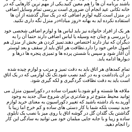
باشند برنامه آن ها را هم معین کنید.یکی از مهم ترین کارهایی که در
خانه تکانی عید انجام آن ضروری است بررسی تمام وسایل اضافی
در منزل است.کلیه لوازم اضافی که در یک سال گذشته از آن ها
استفاده نکرده اید به بهانه «روز مبادا»در منزل نگه داری نکنید.
هر یک از افراد خانواده نیز باید لباس ها و لوازم اضافی شخصی خود
را بررسی و چنان چه وسیله یا لباس اضافی دارند حتما آن را به
دیگران که نیاز دارند اختصاص دهند.تمیز کردن هر بخش از منزل هم
اصول خاص خود را دارد.نظافت هر اتاق باید از سقف و بعد لوستر
آن آغاز شود و سپس با شستن پرده ها و تمیزی پنجره ها درها و
دیوارها ادامه یابد.
تمام کمدهای هر اتاق باید به دقت تمیز و مرتب و لوازم چیده شده
در آن یادداشت و به در کمد نصب شود.تک تک لوازمی که در یک اتاق
است باید به دقت نظافت گردگیری و لکه گیری شود.
ملافه ها شسته و اتو شود.با تغییرات ساده در دکوراسیون منزل می
توانید محیط متنوع تر و شادتری برای شروع سال جدید به وجود
آورید.به یاد داشته باشید که تغییر دکوراسیون به معنای خرید لوازم
جدید نیست بلکه شما با کار دستی های ساده و کم خرج اما زیبا با
گذاشتن یک گلدان گل در گوشه اتاق یا روی میز با نصب یک تابلوی
ساده و زیبا و با جابه جایی مبلمان خود می توانید به سادگی این کار
را انجام دهید.