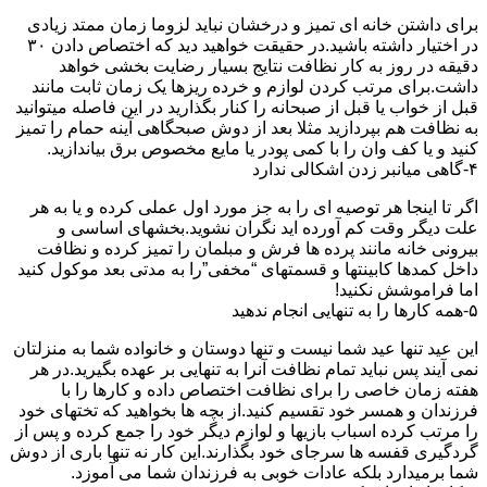
برای داشتن خانه ای تمیز و درخشان نباید لزوما زمان ممتد زیادی
در اختیار داشته باشید.در حقیقت خواهید دید که اختصاص دادن ۳۰
دقیقه در روز به کار نظافت نتایج بسیار رضایت بخشی خواهد
داشت.برای مرتب کردن لوازم و خرده ریزها یک زمان ثابت مانند
قبل از خواب یا قبل از صبحانه را کنار بگذارید در این فاصله میتوانید
به نظافت هم بپردازید مثلا بعد از دوش صبحگاهی آینه حمام را تمیز
کنید و یا کف وان را با کمی پودر یا مایع مخصوص برق بیاندازید.
۴-گاهی میانبر زدن اشکالی ندارد
اگر تا اینجا هر توصیه ای را به جز مورد اول عملی کرده و یا به هر
علت دیگر وقت کم آورده اید نگران نشوید.بخشهای اساسی و
بیرونی خانه مانند پرده ها فرش و مبلمان را تمیز کرده و نظافت
داخل کمدها کابینتها و قسمتهای “مخفی”را به مدتی بعد موکول کنید
اما فراموشش نکنید!
۵-همه کارها را به تنهایی انجام ندهید
این عید تنها عید شما نیست و تنها دوستان و خانواده شما به منزلتان
نمی آیند پس نباید تمام نظافت آنرا به تنهایی بر عهده بگیرید.در هر
هفته زمان خاصی را برای نظافت اختصاص داده و کارها را با
فرزندان و همسر خود تقسیم کنید.از بچه ها بخواهید که تختهای خود
را مرتب کرده اسباب بازیها و لوازم دیگر خود را جمع کرده و پس از
گردگیری قفسه ها سرجای خود بگذارند.این کار نه تنها باری از دوش
شما برمیدارد بلکه عادات خوبی به فرزندان شما می آموزد.