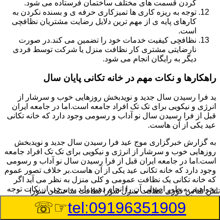
کردن قسمت های مختلف ساختمان فرستاده می شود.
توجه به ریزه کاری ها تمیزکاری حرفه ی و بسنده نکردن به
کارهای پایه ی از مهم ترین دلایل رضایت مشتریان نظافچی
است.
نظافچی کیفیت خدمات خود را تضمین می کند.در صورت
نارضایتی مشتری کار نظافت منزل یا شرکت توسط فردی
دیگر به رایگان انجام می شود.
راهکارها و نکات مهم در خانه تکانی پایان سال
ید فرا رسیدن سال جدید و نویدبخش روزهایی خوب و سرشار از
انرژی و نیکویی برای تک تک افراد جامعه است.اما در جامعه ایران
قبل از فرا رسیدن سال نو آداب و رسومی وجود دارد که خانه تکانی
عید یکی از آن هاست.
به گزارش خبرگزاری موج عید فرا رسیدن سال جدید و نویدبخش
روزهایی خوب و سرشار از انرژی و نیکویی برای تک تک افراد جامعه
است.اما در جامعه ایران قبل از فرا رسیدن سال نو آداب و رسومی
وجود دارد که خانه تکانی عید یکی از آن هاست.بر خلاف تصور عموم
که خانه تکانی یک نظافت عمومی و کلی منزل به نظر می آید اگر
بخواهیم به طور اصولی آن را انجام دهیم باید به برخی از نکات توجه
تلفن تماس فوری
نظافت منزل شورا نظافت ساختمان شورا
بیشتر داشته باشیم.
☞☏
tel:09196351909
نکات مهم در خانه تکانی در اولین قدم به همه خانم ها پیشنهاد می