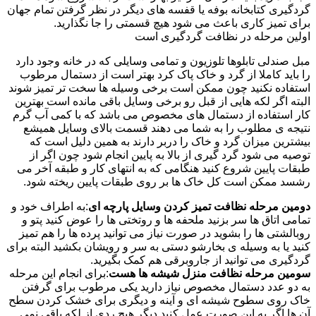
گردگیری کتابخانه بوفه یا قفسه های دیگر در نظر گرفتن تمام جهان
برای تمیز کاری باعث می شود هیچ قسمتی را جا نگذارید.
اولین مرحله در نظافت گردگیری است
مبل صندلی تابلوها تلوزیون و تمامی وسایلی که در خانه وجود دارد
را باید کاملا از گرد و خاک پاک کرد بهتر است از دستمال مرطوب
استفاده نکنید چون ممکن است برخی وسیله ها سخت تر تمیز شوند
البته اگر لکه هایی از قبل رو برخی وسایل باقی مانده است بهترین
کار استفاده از دستمال های مخصوص می باشد که با کمی آب گرم
نتیجه ی مطلوب را به شما می دهند قسمت بالای وسایل همیشع
بیشترین میزان گرد و خاک را دربر دارند به همین دلیل است که
توصیه می شود گرد گیری از بالا به پایین انجام شود چون اگر از
طبقات پایین شروع کنید هنگامی که به انتهای کار و طبقه آخر می
رشسد ممکن است کل خاک ها بر روی طبقات پایین ریخته شود.
دومین مرحله نظافت تمیز کردن وسایل پارچه ای
:به اطراف خود و
تمامی اتاق ها سر بزنید ملحفه ها و روتختی ها را عوض کنید پتو و
روبالشتی ها را بشوید در صورت نیاز می توانید پرده ها را هم تمیز
کنید یا به وسیله ی بخارشو دستی به سر و رویشان بکشید البته برای
گردگیری می توانید از جاروبرقی هم کمک بگیرید.
سومین مرحله نظافت منزل شیشه ها هست
:برای انجام این مرحله
به دو عدد دستمال مخصوص نیاز دارید یکی مرطوب برای گرفتن
خاک روی سطوح شیشه ای و آینه و دیگری برای خشک کردن سطح
آن ها اگر به این صورت عمل کنید دیگر هیچ ردی از لکه باقی نمی