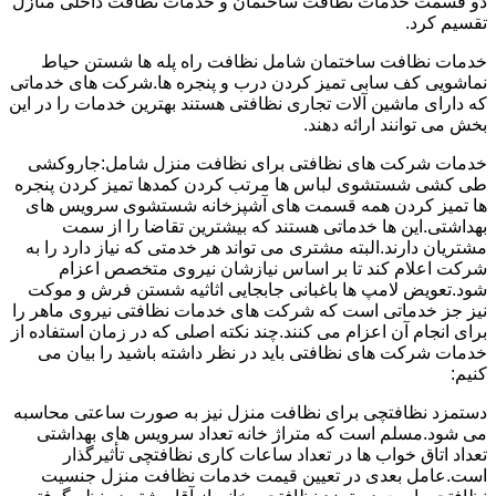
دو قسمت خدمات نظافت ساختمان و خدمات نظافت داخلی منازل
تقسیم کرد.
خدمات نظافت ساختمان شامل نظافت راه پله ها شستن حیاط
نماشویی کف سابی تمیز کردن درب و پنجره ها.شرکت های خدماتی
که دارای ماشین آلات تجاری نظافتی هستند بهترین خدمات را در این
بخش می توانند ارائه دهند.
خدمات شرکت های نظافتی برای نظافت منزل شامل:جاروکشی
طی کشی شستشوی لباس ها مرتب کردن کمدها تمیز کردن پنجره
ها تمیز کردن همه قسمت های آشپزخانه شستشوی سرویس های
بهداشتی.این ها خدماتی هستند که بیشترین تقاضا را از سمت
مشتریان دارند.البته مشتری می تواند هر خدمتی که نیاز دارد را به
شرکت اعلام کند تا بر اساس نیازشان نیروی متخصص اعزام
شود.تعویض لامپ ها باغبانی جابجایی اثاثیه شستن فرش و موکت
نیز جز خدماتی است که شرکت های خدمات نظافتی نیروی ماهر را
برای انجام آن اعزام می کنند.چند نکته اصلی که در زمان استفاده از
خدمات شرکت های نظافتی باید در نظر داشته باشید را بیان می
کنیم:
دستمزد نظافتچی برای نظافت منزل نیز به صورت ساعتی محاسبه
می شود.مسلم است که متراژ خانه تعداد سرویس های بهداشتی
تعداد اتاق خواب ها در تعداد ساعات کاری نظافتچی تأثیرگذار
است.عامل بعدی در تعیین قیمت خدمات نظافت منزل جنسیت