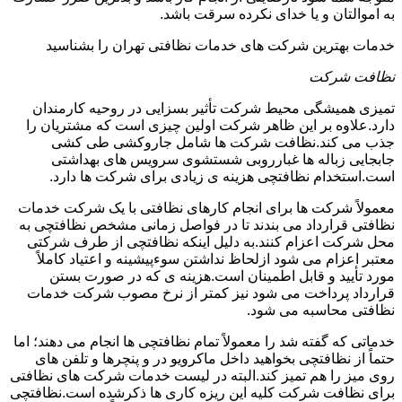
به اموالتان و یا خدای نکرده سرقت باشد.
خدمات بهترین شرکت های خدمات نظافتی تهران را بشناسید
نظافت شرکت
تمیزی همیشگی محیط شرکت تأثیر بسزایی در روحیه کارمندان
دارد.علاوه بر این ظاهر شرکت اولین چیزی است که مشتریان را
جذب می کند.نظافت شرکت ها شامل جاروکشی طی کشی
جابجایی زباله ها غبارروبی شستشوی سرویس های بهداشتی
است.استخدام نظافتچی هزینه ی زیادی برای شرکت ها دارد.
معمولاً شرکت ها برای انجام کارهای نظافتی با یک شرکت خدمات
نظافتی قرارداد می بندند تا در فواصل زمانی مشخص نظافتچی به
محل شرکت اعزام کنند.به دلیل اینکه نظافتچی از طرف شرکتی
معتبر اعزام می شود ازلحاظ نداشتن سوءپیشینه و اعتیاد کاملاً
مورد تأیید و قابل اطمینان است.هزینه ی که در صورت بستن
قرارداد پرداخت می شود نیز کمتر از نرخ مصوب شرکت خدمات
نظافتی محاسبه می شود.
خدماتی که گفته شد را معمولاً تمام نظافتچی ها انجام می دهند؛ اما
حتماً از نظافتچی بخواهید داخل ماکرویو در و پنچرها و تلفن های
روی میز را هم تمیز کند.البته در لیست خدمات شرکت های نظافتی
برای نظافت شرکت کلیه این ریزه کاری ها ذکرشده است.نظافتچی