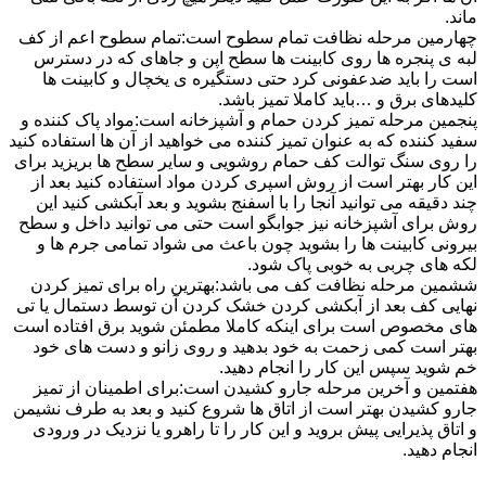
ماند.
چهارمین مرحله نظافت تمام سطوح است:تمام سطوح اعم از کف
لبه ی پنجره ها روی کابینت ها سطح اپن و جاهای که در دسترس
است را باید ضدعفونی کرد حتی دستگیره ی یخچال و کابینت ها
کلیدهای برق و …باید کاملا تمیز باشد.
پنجمین مرحله تمیز کردن حمام و آشپزخانه است:مواد پاک کننده و
سفید کننده که به عنوان تمیز کننده می خواهید از آن ها استفاده کنید
را روی سنگ توالت کف حمام روشویی و سایر سطح ها بریزید برای
این کار بهتر است از روش اسپری کردن مواد استفاده کنید بعد از
چند دقیقه می توانید آنجا را با اسفنج بشوید و بعد آبکشی کنید این
روش برای آشپزخانه نیز جوابگو است حتی می توانید داخل و سطح
بیرونی کابینت ها را بشوید چون باعث می شواد تمامی جرم ها و
لکه های چربی به خوبی پاک شود.
ششمین مرحله نظافت کف می باشد:بهترین راه برای تمیز کردن
نهایی کف بعد از آبکشی کردن خشک کردن آن توسط دستمال یا تی
های مخصوص است برای اینکه کاملا مطمئن شوید برق افتاده است
بهتر است کمی زحمت به خود بدهید و روی زانو و دست های خود
خم شوید سپس این کار را انجام دهید.
هفتمین و آخرین مرحله جارو کشیدن است:برای اطمینان از تمیز
جارو کشیدن بهتر است از اتاق ها شروع کنید و بعد به طرف نشیمن
و اتاق پذیرایی پیش بروید و این کار را تا راهرو یا نزدیک در ورودی
انجام دهید.