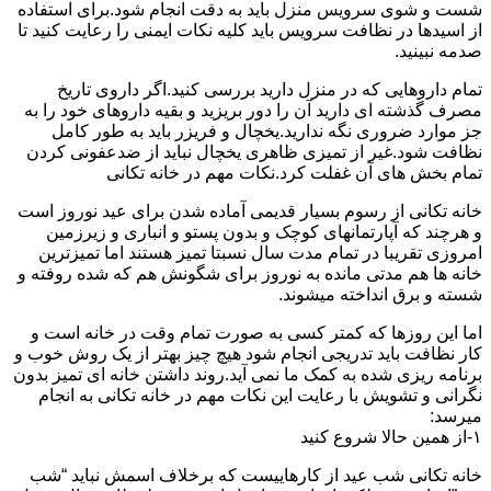
شست و شوی سرویس منزل باید به دقت انجام شود.برای استفاده
از اسیدها در نظافت سرویس باید کلیه نکات ایمنی را رعایت کنید تا
صدمه نبینید.
تمام داروهایی که در منزل دارید بررسی کنید.اگر داروی تاریخ
مصرف گذشته ای دارید آن را دور بریزید و بقیه داروهای خود را به
جز موارد ضروری نگه ندارید.یخچال و فریزر باید به طور کامل
نظافت شود.غیر از تمیزی ظاهری یخچال نباید از ضدعفونی کردن
تمام بخش های آن غفلت کرد.نکات مهم در خانه تکانی
خانه تکانی از رسوم بسیار قدیمی آماده شدن برای عید نوروز است
و هرچند که آپارتمانهای کوچک و بدون پستو و انباری و زیرزمین
امروزی تقریبا در تمام مدت سال نسبتا تمیز هستند اما تمیزترین
خانه ها هم مدتی مانده به نوروز برای شگونش هم که شده روفته و
شسته و برق انداخته میشوند.
اما این روزها که کمتر کسی به صورت تمام وقت در خانه است و
کار نظافت باید تدریجی انجام شود هیچ چیز بهتر از یک روش خوب و
برنامه ریزی شده به کمک ما نمی آید.روند داشتن خانه ای تمیز بدون
نگرانی و تشویش با رعایت این نکات مهم در خانه تکانی به انجام
میرسد:
۱-از همین حالا شروع کنید
خانه تکانی شب عید از کارهاییست که برخلاف اسمش نباید “شب