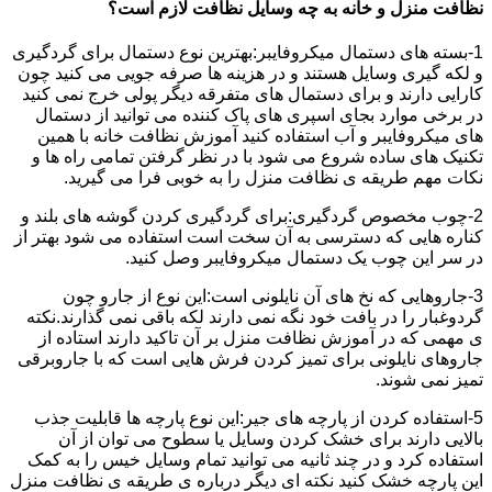
نظافت منزل و خانه به چه وسایل نظافت لازم است؟
1-بسته های دستمال میکروفایبر:بهترین نوع دستمال برای گردگیری
و لکه گیری وسایل هستند و در هزینه ها صرفه جویی می کنید چون
کارایی دارند و برای دستمال های متفرقه دیگر پولی خرج نمی کنید
در برخی موارد بجای اسپری های پاک کننده می توانید از دستمال
های میکروفایبر و آب استفاده کنید آموزش نظافت خانه با همین
تکنیک های ساده شروع می شود با در نظر گرفتن تمامی راه ها و
نکات مهم طریقه ی نظافت منزل را به خوبی فرا می گیرید.
2-چوب مخصوص گردگیری:برای گردگیری کردن گوشه های بلند و
کناره هایی که دسترسی به آن سخت است استفاده می شود بهتر از
در سر این چوب یک دستمال میکروفایبر وصل کنید.
3-جاروهایی که نخ های آن نایلونی است:این نوع از جارو چون
گردوغبار را در بافت خود نگه نمی دارند لکه باقی نمی گذارند.نکته
ی مهمی که در آموزش نظافت منزل بر آن تاکید دارند استاده از
جاروهای نایلونی برای تمیز کردن فرش هایی است که با جاروبرقی
تمیز نمی شوند.
5-استفاده کردن از پارچه های جیر:این نوع پارچه ها قابلیت جذب
بالایی دارند برای خشک کردن وسایل یا سطوح می توان از آن
استفاده کرد و در چند ثانیه می توانید تمام وسایل خیس را به کمک
این پارچه خشک کنید نکته ای دیگر درباره ی طریقه ی نظافت منزل