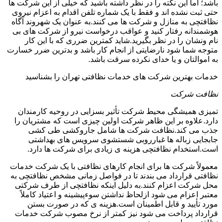
باشد؛ اما این نکته را در نظر داشته باشید که خیلی از این شرکت ها
حتی ثبت نشده اند و فقط با یک شماره تلفن اقدام به اعزام نیروی
نظافتچی به منازل و شرکت ها می کنند.به عنوان یک شهروند آگاه
هوشمندانه رفتار کنید و عواقب درخواست نیرو از شرکت های بی
نام ونشان را در نظر بگیرید.شاید کمترین ضرری که با این کار
متوجه شما شود نارضایتی از انجام کار باشد و بدترین ضرر خسارت
به اموالتان و یا خدای نکرده سرقت باشد.
خدمات بهترین شرکت های خدمات نظافتی تهران را بشناسید
نظافت شرکت
تمیزی همیشگی محیط شرکت تأثیر بسزایی در روحیه کارمندان
دارد.علاوه بر این ظاهر شرکت اولین چیزی است که مشتریان را
جذب می کند.نظافت شرکت ها شامل جاروکشی طی کشی
جابجایی زباله ها غبارروبی شستشوی سرویس های بهداشتی
است.استخدام نظافتچی هزینه ی زیادی برای شرکت ها دارد.
معمولاً شرکت ها برای انجام کارهای نظافتی با یک شرکت خدمات
نظافتی قرارداد می بندند تا در فواصل زمانی مشخص نظافتچی به
محل شرکت اعزام کنند.به دلیل اینکه نظافتچی از طرف شرکتی
معتبر اعزام می شود ازلحاظ نداشتن سوءپیشینه و اعتیاد کاملاً
مورد تأیید و قابل اطمینان است.هزینه ی که در صورت بستن
قرارداد پرداخت می شود نیز کمتر از نرخ مصوب شرکت خدمات