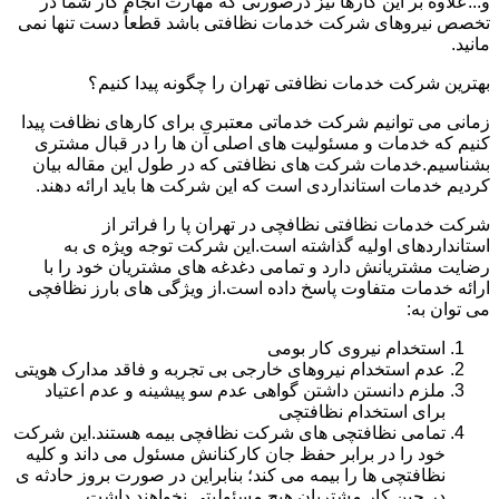
و...علاوه بر این کارها نیز درصورتی که مهارت انجام کار شما در
تخصص نیروهای شرکت خدمات نظافتی باشد قطعاً دست تنها نمی
مانید.
بهترین شرکت خدمات نظافتی تهران را چگونه پیدا کنیم؟
زمانی می توانیم شرکت خدماتی معتبری برای کارهای نظافت پیدا
کنیم که خدمات و مسئولیت های اصلی آن ها را در قبال مشتری
بشناسیم.خدمات شرکت های نظافتی که در طول این مقاله بیان
کردیم خدمات استانداردی است که این شرکت ها باید ارائه دهند.
شرکت خدمات نظافتی نظافچی در تهران پا را فراتر از
استانداردهای اولیه گذاشته است.این شرکت توجه ویژه ی به
رضایت مشتریانش دارد و تمامی دغدغه های مشتریان خود را با
ارائه خدمات متفاوت پاسخ داده است.از ویژگی های بارز نظافچی
می توان به:
استخدام نیروی کار بومی
عدم استخدام نیروهای خارجی بی تجربه و فاقد مدارک هویتی
ملزم دانستن داشتن گواهی عدم سو پیشینه و عدم اعتیاد
برای استخدام نظافتچی
تمامی نظافتچی های شرکت نظافچی بیمه هستند.این شرکت
خود را در برابر حفظ جان کارکنانش مسئول می داند و کلیه
نظافتچی ها را بیمه می کند؛ بنابراین در صورت بروز حادثه ی
در حین کار مشتریان هیچ مسئولیتی نخواهند داشت.