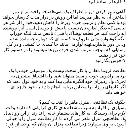
۶-کارها را ساده کنید
گاهی تمیز کردن دور و اطراف یک شیءاضافه راحت تر از دور
انداختن آن به نظر میرسد اما این روش در دراز مدت کارساز نخواهد
بود.با کمی نظم و ترتیب خرده ریزها را کاهش دهید.خود را از شر هر
لباسی که دیگر اندازه تان نیست یا بیش از دوسال است آنرا نپوشیده
اید راحت کنید.هر قطعه پوشاک یا شیء ناقص مانند لنگه جوراب
لنگه گوشواره بدلی ظروف شکسته ای که دوباره چسبانده شده
و…را دور بیاندازید.تهیه لوازمی مانند جا کلیدی جا کفشی و در کل
وسایلی که موجب مرتب شدن خرده ریزها میشوند را در دستور کار
خود قرار دهید.
۷-خوش بگذرانید
نظافت لزوما معادل با کار سخت نیست یک موسیقی خوب یا یک
برنامه رادیویی خوب و مفید میتواند شما را با اشتیاق بیشتری به
تحرک وادارد.برای خود انگیزه هایی پیدا کنید و به خود قول دهید که
اگر کارهای روزانه را مطابق برنامه انجام دادید به خود جایزه ای
خواهید داد.
چگونه یک نظافتچی منزل ماهر را انتخاب کنیم؟
بسیاری از افراد به سبب مشغله های کاری فراوانی که دارند وقت
لازم برای رسیدگی به کار های بیشمار خانه را ندارند از این رو دنبال
یک نظافتچی منزل ماهر می گردند تا کار نظافت منزل را با خیالی
آسوده به وی بسپارند زیرا نظافت منزل آن چنان که برخی از افراد