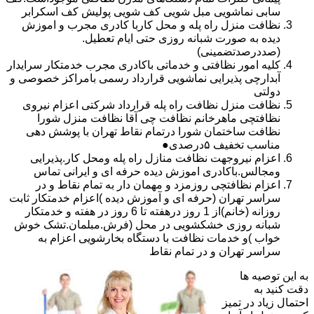
سابی نماشویی مبل شویی کف شویی پولیش کف اسکرابر
نظافت منزل راه پله و محل کاربا کادری مجرب و اموزش
دیده به صورت شبانه روزی حتی ایام تعطیل.
(صددرصدتضمینی)
کلیه امور نظافتی و خدماتی باکادری مجرب خدمتکار سرایدار
آبدارچی پذیرایی نماشویی قرارداد رسمی بامراکز خصوصی و
دولتی
نظافت منزل نظافت راه پله قرارداد شرکتی اعزام نیروی
نظافتچی ماهرخانم نظافت چی آقا نظافت منزل شورا
نظافت ساختمان شورا درتمام نقاط تهران با پوشش دهی
مناسب تخفیف ۵درصدی●
اعزام نیروجهت نظافت منازل راه پله ومحل کار.پذیرایی
ومجالس.باکادری اموزش دیده حرفه ای و ایرانی تماس
اعزام نظافتچی روزمزد و مهمان دار به تمام نقاط و در
سراسر تهران (حرفه ای و آموزش دیده )اعزام خدمتکار ثابت
روزانه (خانم)از 1 روز درهفته تا 6 روز در هفته و خدمتکار
شبانه روزی خشکشویی در محل (فرش.مبلمان.تشک خوش
خواب )و خدمات نظافت با دستگاه بخارشویی اعزام به
سراسر تهران و در تمام نقاط
به این توصیه ها
دقت کنید به
احتمال زیاد در تمیز