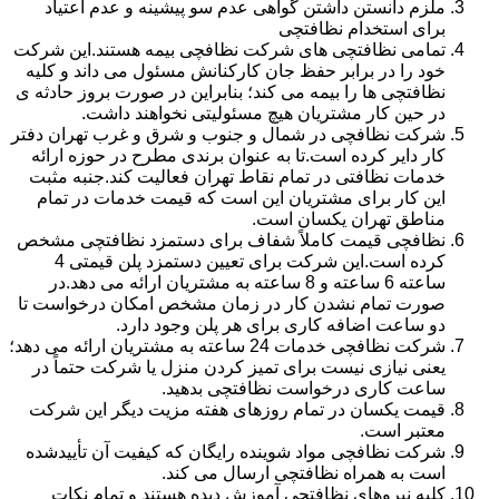
ملزم دانستن داشتن گواهی عدم سو پیشینه و عدم اعتیاد
برای استخدام نظافتچی
تمامی نظافتچی های شرکت نظافچی بیمه هستند.این شرکت
خود را در برابر حفظ جان کارکنانش مسئول می داند و کلیه
نظافتچی ها را بیمه می کند؛ بنابراین در صورت بروز حادثه ی
در حین کار مشتریان هیچ مسئولیتی نخواهند داشت.
شرکت نظافچی در شمال و جنوب و شرق و غرب تهران دفتر
کار دایر کرده است.تا به عنوان برندی مطرح در حوزه ارائه
خدمات نظافتی در تمام نقاط تهران فعالیت کند.جنبه مثبت
این کار برای مشتریان این است که قیمت خدمات در تمام
مناطق تهران یکسان است.
نظافچی قیمت کاملاً شفاف برای دستمزد نظافتچی مشخص
کرده است.این شرکت برای تعیین دستمزد پلن قیمتی 4
ساعته 6 ساعته و 8 ساعته به مشتریان ارائه می دهد.در
صورت تمام نشدن کار در زمان مشخص امکان درخواست تا
دو ساعت اضافه کاری برای هر پلن وجود دارد.
شرکت نظافچی خدمات 24 ساعته به مشتریان ارائه می دهد؛
یعنی نیازی نیست برای تمیز کردن منزل یا شرکت حتماً در
ساعت کاری درخواست نظافتچی بدهید.
قیمت یکسان در تمام روزهای هفته مزیت دیگر این شرکت
معتبر است.
شرکت نظافچی مواد شوینده رایگان که کیفیت آن تأییدشده
است به همراه نظافتچی ارسال می کند.
کلیه نیروهای نظافتچی آموزش دیده هستند و تمام نکات