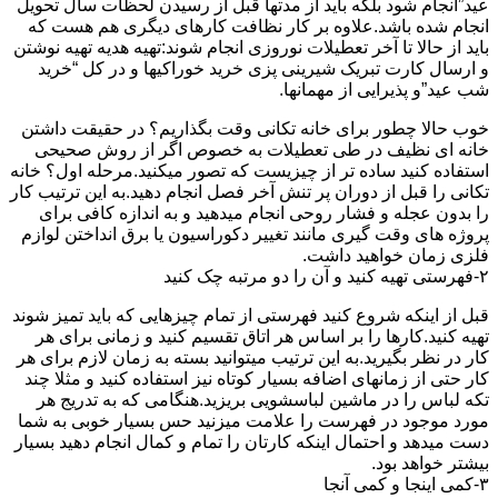
عید”انجام شود بلکه باید از مدتها قبل از رسیدن لحظات سال تحویل
انجام شده باشد.علاوه بر کار نظافت کارهای دیگری هم هست که
باید از حالا تا آخر تعطیلات نوروزی انجام شوند:تهیه هدیه تهیه نوشتن
و ارسال کارت تبریک شیرینی پزی خرید خوراکیها و در کل “خرید
شب عید”و پذیرایی از مهمانها.
خوب حالا چطور برای خانه تکانی وقت بگذاریم؟ در حقیقت داشتن
خانه ای نظیف در طی تعطیلات به خصوص اگر از روش صحیحی
استفاده کنید ساده تر از چیزیست که تصور میکنید.مرحله اول؟ خانه
تکانی را قبل از دوران پر تنش آخر فصل انجام دهید.به این ترتیب کار
را بدون عجله و فشار روحی انجام میدهید و به اندازه کافی برای
پروژه های وقت گیری مانند تغییر دکوراسیون یا برق انداختن لوازم
فلزی زمان خواهید داشت.
۲-فهرستی تهیه کنید و آن را دو مرتبه چک کنید
قبل از اینکه شروع کنید فهرستی از تمام چیزهایی که باید تمیز شوند
تهیه کنید.کارها را بر اساس هر اتاق تقسیم کنید و زمانی برای هر
کار در نظر بگیرید.به این ترتیب میتوانید بسته به زمان لازم برای هر
کار حتی از زمانهای اضافه بسیار کوتاه نیز استفاده کنید و مثلا چند
تکه لباس را در ماشین لباسشویی بریزید.هنگامی که به تدریج هر
مورد موجود در فهرست را علامت میزنید حس بسیار خوبی به شما
دست میدهد و احتمال اینکه کارتان را تمام و کمال انجام دهید بسیار
بیشتر خواهد بود.
۳-کمی اینجا و کمی آنجا