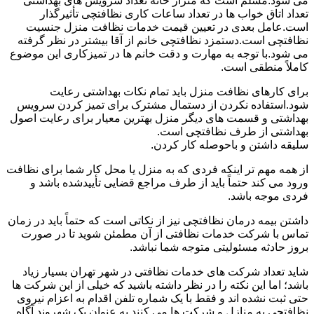
می شود.مسلم است که متراژ خانه تعداد سرویس های بهداشتی
تعداد اتاق خواب ها در تعداد ساعات کاری نظافتچی تأثیرگذار
است.عامل بعدی در تعیین قیمت خدمات نظافت منزل جنسیت
نظافتچی است.دستمزد نظافتچی خانم از آقا بیشتر در نظر گرفته
می شود.با توجه به مهارت و دقت خانم ها در تمیزکاری این موضوع
کاملاً منطقی است.
برای کارهای نظافت منزل باید تمام نکات بهداشتی رعایت
شود.استفاده نکردن از دستمال مشترک برای تمیز کردن سرویس
بهداشتی و قسمت های دیگر منزل بهترین معیار برای رعایت اصول
بهداشتی از طرف نظافتچی است.
سلیقه داشتن و باحوصله کار کردن.
از همه مهم تر اینکه فردی که به منزل یا محل کار شما برای نظافت
ورود می کند حتماً باید از طرف مراجع قضایی تأییدشده باشد و
فردی موجه باشد.
داشتن بیمه درمان نظافتچی نیز از نکاتی است که حتماً باید در زمان
تماس با شرکت خدمات نظافتی از آن مطمئن شوید تا در صورت
بروز حادثه مسئولیتی متوجه شما نباشد.
شاید تعداد شرکت های خدمات نظافتی در شهر تهران بسیار زیاد
باشد؛ اما این نکته را در نظر داشته باشید که خیلی از این شرکت ها
حتی ثبت نشده اند و فقط با یک شماره تلفن اقدام به اعزام نیروی
نظافتچی به منازل و شرکت ها می کنند.به عنوان یک شهروند آگاه