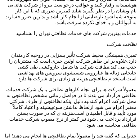
هوشمندانه رفتار کنید و عواقب درخواست نیرو از شرکت های بی
نام ونشان را در نظر بگیرید.شاید کمترین ضرری که با این کار
متوجه شما شود نارضایتی از انجام کار باشد و بدترین ضرر خسارت
به اموالتان و یا خدای نکرده سرقت باشد.
خدمات بهترین شرکت های خدمات نظافتی تهران را بشناسید
نظافت شرکت
تمیزی همیشگی محیط شرکت تأثیر بسزایی در روحیه کارمندان
دارد.علاوه بر این ظاهر شرکت اولین چیزی است که مشتریان را
جذب می کند.نظافت شرکت ها شامل جاروکشی طی کشی
جابجایی زباله ها غبارروبی شستشوی سرویس های بهداشتی
است.استخدام نظافتچی هزینه ی زیادی برای شرکت ها دارد.
معمولاً شرکت ها برای انجام کارهای نظافتی با یک شرکت خدمات
نظافتی قرارداد می بندند تا در فواصل زمانی مشخص نظافتچی به
محل شرکت اعزام کنند.به دلیل اینکه نظافتچی از طرف شرکتی
معتبر اعزام می شود ازلحاظ نداشتن سوءپیشینه و اعتیاد کاملاً
مورد تأیید و قابل اطمینان است.هزینه ی که در صورت بستن
قرارداد پرداخت می شود نیز کمتر از نرخ مصوب شرکت خدمات
نظافتی محاسبه می شود.
خدماتی که گفته شد را معمولاً تمام نظافتچی ها انجام می دهند؛ اما