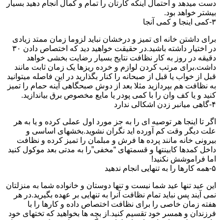
دست میدهد و احتمال اینکه کارتان را تمام و کمال انجام دهید بسیار
بیشتر خواهد بود.
۳-کمی اینجا و کمی آنجا
برای داشتن خانه ای تمیز و درخشان نباید لزوما زمان ممتد زیادی
در اختیار داشته باشید.در حقیقت خواهید دید که اختصاص دادن ۳۰
دقیقه در روز به کار نظافت نتایج بسیار رضایت بخشی خواهد
داشت.برای مرتب کردن لوازم و خرده ریزها یک زمان ثابت مانند
قبل از خواب یا قبل از صبحانه را کنار بگذارید در این فاصله میتوانید
به نظافت هم بپردازید مثلا بعد از دوش صبحگاهی آینه حمام را تمیز
کنید و یا کف وان را با کمی پودر یا مایع مخصوص برق بیاندازید.
۴-گاهی میانبر زدن اشکالی ندارد
اگر تا اینجا هر توصیه ای را به جز مورد اول عملی کرده و یا به هر
علت دیگر وقت کم آورده اید نگران نشوید.بخشهای اساسی و
بیرونی خانه مانند پرده ها فرش و مبلمان را تمیز کرده و نظافت
داخل کمدها کابینتها و قسمتهای “مخفی”را به مدتی بعد موکول کنید
اما فراموشش نکنید!
۵-همه کارها را به تنهایی انجام ندهید
این عید تنها عید شما نیست و تنها دوستان و خانواده شما به منزلتان
نمی آیند پس نباید تمام نظافت آنرا به تنهایی بر عهده بگیرید.در هر
هفته زمان خاصی را برای نظافت اختصاص داده و کارها را با
فرزندان و همسر خود تقسیم کنید.از بچه ها بخواهید که تختهای خود