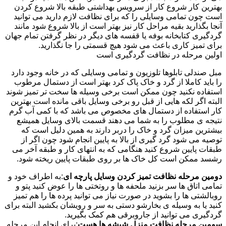
بهترین کار شروع کار از سرویس بهداشتی طبقه بالا شروع کردن
است چون تمامی وسایلی را که برای نظافت لازم دارید می توانید
آنجا بگذارید بقیه مراحل کار نیز بهتر است از بالا شروع شود مانند
گردگیری کتابخانه بوفه یا قفسه های دیگر در نظر گرفتن تمام جهان
برای تمیز کاری باعث می شود هیچ قسمتی را جا نگذارید.
اولین مرحله در نظافت گردگیری است
مبل صندلی تابلوها تلوزیون و تمامی وسایلی که در خانه وجود دارد
را باید کاملا از گرد و خاک پاک کرد بهتر است از دستمال مرطوب
استفاده نکنید چون ممکن است برخی وسیله ها سخت تر تمیز شوند
البته اگر لکه هایی از قبل رو برخی وسایل باقی مانده است بهترین
کار استفاده از دستمال های مخصوص می باشد که با کمی آب گرم
نتیجه ی مطلوب را به شما می دهند قسمت بالای وسایل همیشع
بیشترین میزان گرد و خاک را دربر دارند به همین دلیل است که
توصیه می شود گرد گیری از بالا به پایین انجام شود چون اگر از
طبقات پایین شروع کنید هنگامی که به انتهای کار و طبقه آخر می
رشسد ممکن است کل خاک ها بر روی طبقات پایین ریخته شود.
دومین مرحله نظافت تمیز کردن وسایل پارچه ای
:به اطراف خود و
تمامی اتاق ها سر بزنید ملحفه ها و روتختی ها را عوض کنید پتو و
روبالشتی ها را بشوید در صورت نیاز می توانید پرده ها را هم تمیز
کنید یا به وسیله ی بخارشو دستی به سر و رویشان بکشید البته برای
گردگیری می توانید از جاروبرقی هم کمک بگیرید.
سومین مرحله نظافت منزل شیشه ها هست
:برای انجام این مرحله