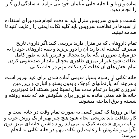
ساده و زیبا و با جابه جایی مبلمان خود می توانید به سادگی این کار
را انجام دهید.
شست و شوی سرویس منزل باید به دقت انجام شود.برای استفاده
از اسیدها در نظافت سرویس باید کلیه نکات ایمنی را رعایت کنید تا
صدمه نبینید.
تمام داروهایی که در منزل دارید بررسی کنید.اگر داروی تاریخ
مصرف گذشته ای دارید آن را دور بریزید و بقیه داروهای خود را به
جز موارد ضروری نگه ندارید.یخچال و فریزر باید به طور کامل
نظافت شود.غیر از تمیزی ظاهری یخچال نباید از ضدعفونی کردن
تمام بخش های آن غفلت کرد.نکات مهم در خانه تکانی
خانه تکانی از رسوم بسیار قدیمی آماده شدن برای عید نوروز است
و هرچند که آپارتمانهای کوچک و بدون پستو و انباری و زیرزمین
امروزی تقریبا در تمام مدت سال نسبتا تمیز هستند اما تمیزترین
خانه ها هم مدتی مانده به نوروز برای شگونش هم که شده روفته و
شسته و برق انداخته میشوند.
اما این روزها که کمتر کسی به صورت تمام وقت در خانه است و
کار نظافت باید تدریجی انجام شود هیچ چیز بهتر از یک روش خوب و
برنامه ریزی شده به کمک ما نمی آید.روند داشتن خانه ای تمیز بدون
نگرانی و تشویش با رعایت این نکات مهم در خانه تکانی به انجام
میرسد: