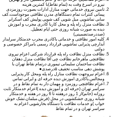
نیرو در اسرع وقت به (تمام نقاط)با کمترین هزینه
تامین نیروی خدماتی جهت منازل ادارات بصورت روزمزدی
پیمانی کنترات تمام دستگاهای مدرن نظافتی موجوداست.کف
سابی نماشویی مبل شویی کف شویی پولیش کف اسکرابر
نظافت منزل راه پله و محل کاربا کادری مجرب و اموزش
دیده به صورت شبانه روزی حتی ایام تعطیل.
(صددرصدتضمینی)
کلیه امور نظافتی و خدماتی باکادری مجرب خدمتکار سرایدار
آبدارچی پذیرایی نماشویی قرارداد رسمی بامراکز خصوصی و
دولتی
نظافت منزل نظافت راه پله قرارداد شرکتی اعزام نیروی
نظافتچی ماهرخانم نظافت چی آقا نظافت منزل دهقان
نظافت ساختمان سلیمانی تیموری درتمام نقاط تهران با
پوشش دهی مناسب تخفیف ۵درصدی●
اعزام نیروجهت نظافت منازل راه پله ومحل کار.پذیرایی
ومجالس.باکادری اموزش دیده حرفه ای و ایرانی تماس
اعزام نظافتچی روزمزد و مهمان دار به تمام نقاط و در
سراسر تهران (حرفه ای و آموزش دیده )اعزام خدمتکار ثابت
روزانه (خانم)از 1 روز درهفته تا 6 روز در هفته و خدمتکار
شبانه روزی خشکشویی در محل (فرش.مبلمان.تشک خوش
خواب )و خدمات نظافت با دستگاه بخارشویی اعزام به
سراسر تهران و در تمام نقاط