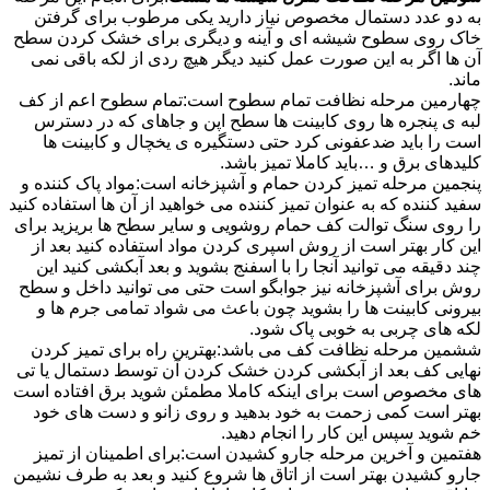
به دو عدد دستمال مخصوص نیاز دارید یکی مرطوب برای گرفتن
خاک روی سطوح شیشه ای و آینه و دیگری برای خشک کردن سطح
آن ها اگر به این صورت عمل کنید دیگر هیچ ردی از لکه باقی نمی
ماند.
چهارمین مرحله نظافت تمام سطوح است:تمام سطوح اعم از کف
لبه ی پنجره ها روی کابینت ها سطح اپن و جاهای که در دسترس
است را باید ضدعفونی کرد حتی دستگیره ی یخچال و کابینت ها
کلیدهای برق و …باید کاملا تمیز باشد.
پنجمین مرحله تمیز کردن حمام و آشپزخانه است:مواد پاک کننده و
سفید کننده که به عنوان تمیز کننده می خواهید از آن ها استفاده کنید
را روی سنگ توالت کف حمام روشویی و سایر سطح ها بریزید برای
این کار بهتر است از روش اسپری کردن مواد استفاده کنید بعد از
چند دقیقه می توانید آنجا را با اسفنج بشوید و بعد آبکشی کنید این
روش برای آشپزخانه نیز جوابگو است حتی می توانید داخل و سطح
بیرونی کابینت ها را بشوید چون باعث می شواد تمامی جرم ها و
لکه های چربی به خوبی پاک شود.
ششمین مرحله نظافت کف می باشد:بهترین راه برای تمیز کردن
نهایی کف بعد از آبکشی کردن خشک کردن آن توسط دستمال یا تی
های مخصوص است برای اینکه کاملا مطمئن شوید برق افتاده است
بهتر است کمی زحمت به خود بدهید و روی زانو و دست های خود
خم شوید سپس این کار را انجام دهید.
هفتمین و آخرین مرحله جارو کشیدن است:برای اطمینان از تمیز
جارو کشیدن بهتر است از اتاق ها شروع کنید و بعد به طرف نشیمن