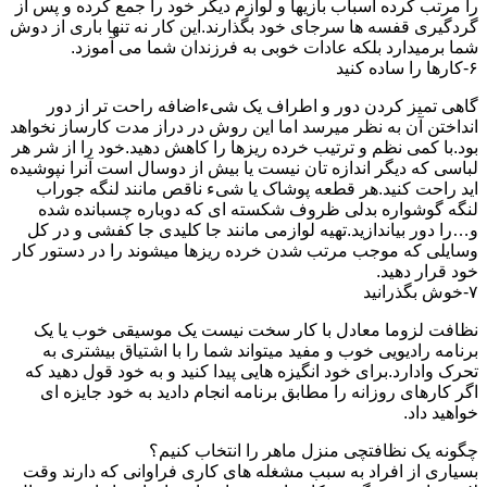
را مرتب کرده اسباب بازیها و لوازم دیگر خود را جمع کرده و پس از
گردگیری قفسه ها سرجای خود بگذارند.این کار نه تنها باری از دوش
شما برمیدارد بلکه عادات خوبی به فرزندان شما می آموزد.
۶-کارها را ساده کنید
گاهی تمیز کردن دور و اطراف یک شیءاضافه راحت تر از دور
انداختن آن به نظر میرسد اما این روش در دراز مدت کارساز نخواهد
بود.با کمی نظم و ترتیب خرده ریزها را کاهش دهید.خود را از شر هر
لباسی که دیگر اندازه تان نیست یا بیش از دوسال است آنرا نپوشیده
اید راحت کنید.هر قطعه پوشاک یا شیء ناقص مانند لنگه جوراب
لنگه گوشواره بدلی ظروف شکسته ای که دوباره چسبانده شده
و…را دور بیاندازید.تهیه لوازمی مانند جا کلیدی جا کفشی و در کل
وسایلی که موجب مرتب شدن خرده ریزها میشوند را در دستور کار
خود قرار دهید.
۷-خوش بگذرانید
نظافت لزوما معادل با کار سخت نیست یک موسیقی خوب یا یک
برنامه رادیویی خوب و مفید میتواند شما را با اشتیاق بیشتری به
تحرک وادارد.برای خود انگیزه هایی پیدا کنید و به خود قول دهید که
اگر کارهای روزانه را مطابق برنامه انجام دادید به خود جایزه ای
خواهید داد.
چگونه یک نظافتچی منزل ماهر را انتخاب کنیم؟
بسیاری از افراد به سبب مشغله های کاری فراوانی که دارند وقت