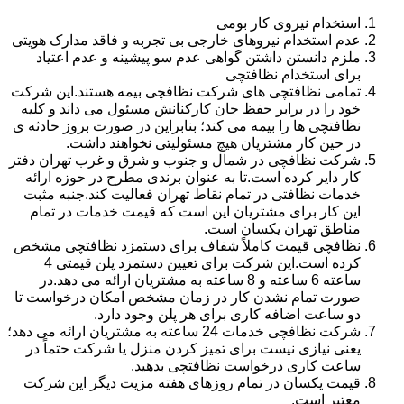
استخدام نیروی کار بومی
عدم استخدام نیروهای خارجی بی تجربه و فاقد مدارک هویتی
ملزم دانستن داشتن گواهی عدم سو پیشینه و عدم اعتیاد
برای استخدام نظافتچی
تمامی نظافتچی های شرکت نظافچی بیمه هستند.این شرکت
خود را در برابر حفظ جان کارکنانش مسئول می داند و کلیه
نظافتچی ها را بیمه می کند؛ بنابراین در صورت بروز حادثه ی
در حین کار مشتریان هیچ مسئولیتی نخواهند داشت.
شرکت نظافچی در شمال و جنوب و شرق و غرب تهران دفتر
کار دایر کرده است.تا به عنوان برندی مطرح در حوزه ارائه
خدمات نظافتی در تمام نقاط تهران فعالیت کند.جنبه مثبت
این کار برای مشتریان این است که قیمت خدمات در تمام
مناطق تهران یکسان است.
نظافچی قیمت کاملاً شفاف برای دستمزد نظافتچی مشخص
کرده است.این شرکت برای تعیین دستمزد پلن قیمتی 4
ساعته 6 ساعته و 8 ساعته به مشتریان ارائه می دهد.در
صورت تمام نشدن کار در زمان مشخص امکان درخواست تا
دو ساعت اضافه کاری برای هر پلن وجود دارد.
شرکت نظافچی خدمات 24 ساعته به مشتریان ارائه می دهد؛
یعنی نیازی نیست برای تمیز کردن منزل یا شرکت حتماً در
ساعت کاری درخواست نظافتچی بدهید.
قیمت یکسان در تمام روزهای هفته مزیت دیگر این شرکت
معتبر است.