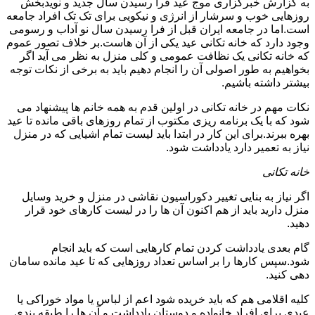
به گزارش خبرگزاری موج عید فرا رسیدن سال جدید و نویدبخش
روزهایی خوب و سرشار از انرژی و نیکویی برای تک تک افراد جامعه
است.اما در جامعه ایران قبل از فرا رسیدن سال نو آداب و رسومی
وجود دارد که خانه تکانی عید یکی از آن هاست.بر خلاف تصور عموم
که خانه تکانی یک نظافت عمومی و کلی منزل به نظر می آید اگر
بخواهیم به طور اصولی آن را انجام دهیم باید به برخی از نکات توجه
بیشتر داشته باشیم.
نکات مهم در خانه تکانی در اولین قدم به همه خانم ها پیشنهاد می
شود که با یک برنامه ریزی مکتوب از تمام روزهای باقی مانده تا عید
بهره ببرند.برای این کار در ابتدا باید لیست تمام اشیایی که در منزل
نیاز به تعمیر دارد یادداشت شود.
خانه تکانی
اگر نیاز به بنایی تغییر دکوراسیون نقاشی در منزل و خرید وسایل
منزل دارید باید از هم اکنون آن ها را در لیست کارهای خود قرار
دهید.
گام بعدی یادداشت کردن تمام کارهایی است که باید انجام
شود.سپس کارها را بر اساس تعداد روزهایی که تا عید مانده سامان
دهی کنید.
کلیه اقلامی هم که باید خریده شود اعم از لباس یا مواد خوراکی یا
عیدی برای افراد خانواده و دوستان یادداشت و آن ها را طبقه بندی