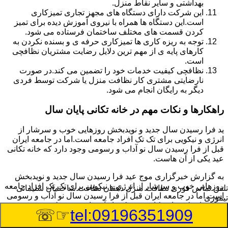
بهداشتی و سایر نقاط منزل.
این شرکت دارای دستگاه های مجهز تجاری تمیزکاری
است.این دستگاه ها همراه با نیروی آموزش دیده برای تمیز
کردن قسمت های مختلف ساختمان فرستاده می شود.
توجه به ریزه کاری ها تمیزکاری حرفه ی و بسنده نکردن به
کارهای پایه ی از مهم ترین دلایل رضایت مشتریان نظافچی
است.
نظافچی کیفیت خدمات خود را تضمین می کند.در صورت
نارضایتی مشتری کار نظافت منزل یا شرکت توسط فردی
دیگر به رایگان انجام می شود.
راهکارها و نکات مهم در خانه تکانی پایان سال
ید فرا رسیدن سال جدید و نویدبخش روزهایی خوب و سرشار از
انرژی و نیکویی برای تک تک افراد جامعه است.اما در جامعه ایران
قبل از فرا رسیدن سال نو آداب و رسومی وجود دارد که خانه تکانی
عید یکی از آن هاست.
به گزارش خبرگزاری موج عید فرا رسیدن سال جدید و نویدبخش
روزهایی خوب و سرشار از انرژی و نیکویی برای تک تک افراد جامعه
تلفن تماس فوری
نظافت منزل دهقان نظافت ساختمان سلیمانی
است.اما در جامعه ایران قبل از فرا رسیدن سال نو آداب و رسومی
تیموری
وجود دارد که خانه تکانی عید یکی از آن هاست.بر خلاف تصور عموم
☞☏
tel:09196351909
که خانه تکانی یک نظافت عمومی و کلی منزل به نظر می آید اگر
بخواهیم به طور اصولی آن را انجام دهیم باید به برخی از نکات توجه