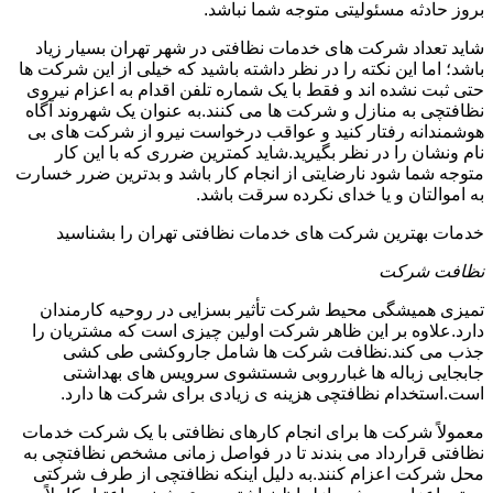
بروز حادثه مسئولیتی متوجه شما نباشد.
شاید تعداد شرکت های خدمات نظافتی در شهر تهران بسیار زیاد
باشد؛ اما این نکته را در نظر داشته باشید که خیلی از این شرکت ها
حتی ثبت نشده اند و فقط با یک شماره تلفن اقدام به اعزام نیروی
نظافتچی به منازل و شرکت ها می کنند.به عنوان یک شهروند آگاه
هوشمندانه رفتار کنید و عواقب درخواست نیرو از شرکت های بی
نام ونشان را در نظر بگیرید.شاید کمترین ضرری که با این کار
متوجه شما شود نارضایتی از انجام کار باشد و بدترین ضرر خسارت
به اموالتان و یا خدای نکرده سرقت باشد.
خدمات بهترین شرکت های خدمات نظافتی تهران را بشناسید
نظافت شرکت
تمیزی همیشگی محیط شرکت تأثیر بسزایی در روحیه کارمندان
دارد.علاوه بر این ظاهر شرکت اولین چیزی است که مشتریان را
جذب می کند.نظافت شرکت ها شامل جاروکشی طی کشی
جابجایی زباله ها غبارروبی شستشوی سرویس های بهداشتی
است.استخدام نظافتچی هزینه ی زیادی برای شرکت ها دارد.
معمولاً شرکت ها برای انجام کارهای نظافتی با یک شرکت خدمات
نظافتی قرارداد می بندند تا در فواصل زمانی مشخص نظافتچی به
محل شرکت اعزام کنند.به دلیل اینکه نظافتچی از طرف شرکتی