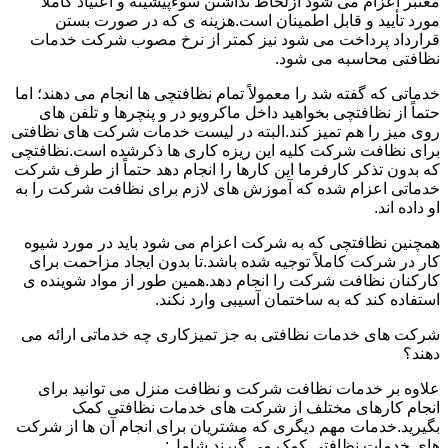
معتبر اعزام می شود ازلحاظ نداشتن سوءپیشینه و اعتیاد کاملاً
مورد تأیید و قابل اطمینان است.هزینه ی که در صورت بستن
قرارداد پرداخت می شود نیز کمتر از نرخ مصوب شرکت خدمات
نظافتی محاسبه می شود.
خدماتی که گفته شد را معمولاً تمام نظافتچی ها انجام می دهند؛ اما
حتماً از نظافتچی بخواهید داخل ماکرویو در و پنچرها و تلفن های
روی میز را هم تمیز کند.البته در لیست خدمات شرکت های نظافتی
برای نظافت شرکت کلیه این ریزه کاری ها ذکرشده است.نظافتچی
که بدون تذکر کارفرما این کارها را انجام دهد حتماً از طرف شرکت
خدماتی اعزام شده که آموزش های لازم برای نظافت شرکت را به
او داده اند.
همچنین نظافتچی که به شرکت اعزام می شود باید در مورد شیوه
کار در شرکت کاملاً توجیه شده باشد.تا بدون ایجاد مزاحمت برای
کارکنان نظافت شرکت را انجام دهد.همین طور از مواد شوینده ی
استفاده کند که به ساختمان آسیبی وارد نکند.
شرکت های خدمات نظافتی به جز تمیزکاری چه خدماتی ارائه می
دهند؟
علاوه بر خدمات نظافت شرکت و نظافت منزل می توانید برای
انجام کارهای مختلف از شرکت های خدمات نظافتی کمک
بگیرید.خدمات مهم دیگری که مشتریان برای انجام آن ها از شرکت
های خدمات نظافتی کمک می گیرند شامل: