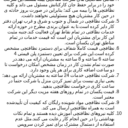
خود را در برابر حفظ جان کارکنانش مسئول می داند و کلیه
نظافتچی ها را بیمه می کند؛ بنابراین در صورت بروز حادثه ی
در حین کار مشتریان هیچ مسئولیتی نخواهند داشت.
شرکت نظافچی در شمال و جنوب و شرق و غرب تهران دفتر
کار دایر کرده است.تا به عنوان برندی مطرح در حوزه ارائه
خدمات نظافتی در تمام نقاط تهران فعالیت کند.جنبه مثبت
این کار برای مشتریان این است که قیمت خدمات در تمام
مناطق تهران یکسان است.
نظافچی قیمت کاملاً شفاف برای دستمزد نظافتچی مشخص
کرده است.این شرکت برای تعیین دستمزد پلن قیمتی 4
ساعته 6 ساعته و 8 ساعته به مشتریان ارائه می دهد.در
صورت تمام نشدن کار در زمان مشخص امکان درخواست تا
دو ساعت اضافه کاری برای هر پلن وجود دارد.
شرکت نظافچی خدمات 24 ساعته به مشتریان ارائه می دهد؛
یعنی نیازی نیست برای تمیز کردن منزل یا شرکت حتماً در
ساعت کاری درخواست نظافتچی بدهید.
قیمت یکسان در تمام روزهای هفته مزیت دیگر این شرکت
معتبر است.
شرکت نظافچی مواد شوینده رایگان که کیفیت آن تأییدشده
است به همراه نظافتچی ارسال می کند.
کلیه نیروهای نظافتچی آموزش دیده هستند و تمام نکات
بهداشتی را در حین انجام کار رعایت می کنند.مثل عدم
استفاده از دستمال مشترک برای تمیز کردن سرویس