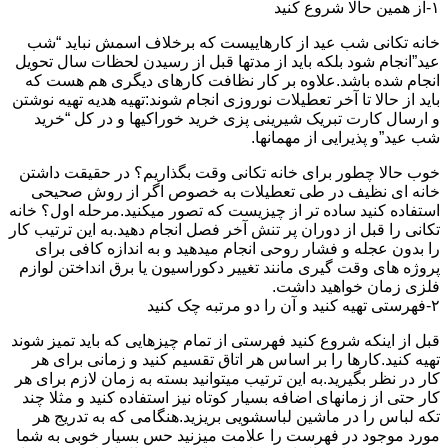
۱-از همین حالا شروع کنید
خانه تکانی شب عید از کارهاییست که برخلاف اسمش نباید “شب
عید”انجام شود بلکه باید از مدتها قبل از رسیدن لحظات سال تحویل
انجام شده باشد.علاوه بر کار نظافت کارهای دیگری هم هست که
باید از حالا تا آخر تعطیلات نوروزی انجام شوند:تهیه هدیه تهیه نوشتن
و ارسال کارت تبریک شیرینی پزی خرید خوراکیها و در کل “خرید
شب عید”و پذیرایی از مهمانها.
خوب حالا چطور برای خانه تکانی وقت بگذاریم؟ در حقیقت داشتن
خانه ای نظیف در طی تعطیلات به خصوص اگر از روش صحیحی
استفاده کنید ساده تر از چیزیست که تصور میکنید.مرحله اول؟ خانه
تکانی را قبل از دوران پر تنش آخر فصل انجام دهید.به این ترتیب کار
را بدون عجله و فشار روحی انجام میدهید و به اندازه کافی برای
پروژه های وقت گیری مانند تغییر دکوراسیون یا برق انداختن لوازم
فلزی زمان خواهید داشت.
۲-فهرستی تهیه کنید و آن را دو مرتبه چک کنید
قبل از اینکه شروع کنید فهرستی از تمام چیزهایی که باید تمیز شوند
تهیه کنید.کارها را بر اساس هر اتاق تقسیم کنید و زمانی برای هر
کار در نظر بگیرید.به این ترتیب میتوانید بسته به زمان لازم برای هر
کار حتی از زمانهای اضافه بسیار کوتاه نیز استفاده کنید و مثلا چند
تکه لباس را در ماشین لباسشویی بریزید.هنگامی که به تدریج هر
مورد موجود در فهرست را علامت میزنید حس بسیار خوبی به شما