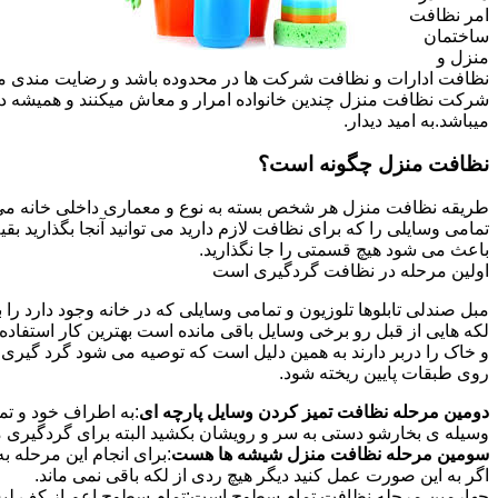
امر نظافت
ساختمان
منزل و
نظافت ادارات و نظافت شرکت ها در محدوده باشد و رضایت مندی مشتر
شرکت نظافت منزل چندین خانواده امرار و معاش میکنند و همیشه 
میباشد.به امید دیدار.
نظافت منزل چگونه است؟
طریقه نظافت منزل هر شخص بسته به نوع و معماری داخلی خانه می ت
تمامی وسایلی را که برای نظافت لازم دارید می توانید آنجا بگذارید ب
باعث می شود هیچ قسمتی را جا نگذارید.
اولین مرحله در نظافت گردگیری است
مبل صندلی تابلوها تلوزیون و تمامی وسایلی که در خانه وجود دارد ر
لکه هایی از قبل رو برخی وسایل باقی مانده است بهترین کار استفا
و خاک را دربر دارند به همین دلیل است که توصیه می شود گرد گیری ا
روی طبقات پایین ریخته شود.
دومین مرحله نظافت تمیز کردن وسایل پارچه ای
:به اطراف خود و تما
وسیله ی بخارشو دستی به سر و رویشان بکشید البته برای گردگیری می
سومین مرحله نظافت منزل شیشه ها هست
:برای انجام این مرحله
اگر به این صورت عمل کنید دیگر هیچ ردی از لکه باقی نمی ماند.
چهارمین مرحله نظافت تمام سطوح است:تمام سطوح اعم از کف لبه ی 