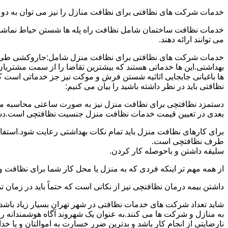
خدمات شرکت های نظافتی برای نظافت منازل را نیز می توان به د
خدمات نظافت ساختمان شامل نظافت راه پله ها شستن حیاط نماشویی
می توانند ارائه دهند.
خدمات شرکت های نظافتی برای نظافت منزل شامل:جاروکشی طی ک
بهداشتی.این ها خدماتی هستند که بیشترین تقاضا را از سمت مشتریان
ها باغبانی جابجایی اثاثیه شستن فرش و موکت نیز جز خدماتی است ک
نظافتی باید در نظر داشته باشید را بیان می کنیم:
دستمزد نظافتچی برای نظافت منزل نیز به صورت ساعتی محاسبه می ش
بعدی در تعیین قیمت خدمات نظافت منزل جنسیت نظافتچی است.دستمزد
برای کارهای نظافت منزل باید تمام نکات بهداشتی رعایت شود.استف
طرف نظافتچی است.
سلیقه داشتن و باحوصله کار کردن.
از همه مهم تر اینکه فردی که به منزل یا محل کار شما برای نظافت و
داشتن بیمه درمان نظافتچی نیز از نکاتی است که حتماً باید در زما
شاید تعداد شرکت های خدمات نظافتی در شهر تهران بسیار زیاد باشد؛ ا
به منازل و شرکت ها می کنند.به عنوان یک شهروند آگاه هوشمندانه ر
نارضایتی از انجام کار باشد و بدترین ضرر خسارت به اموالتان و یا خ