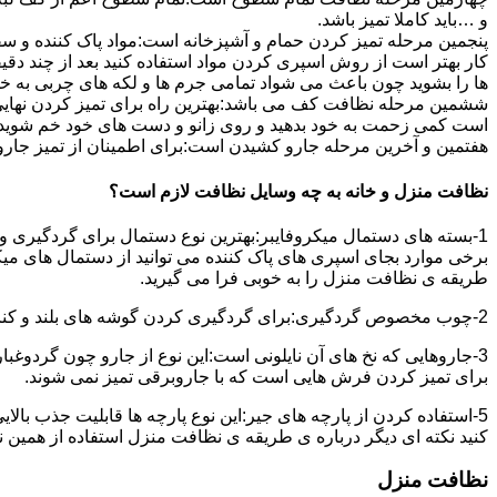
و …باید کاملا تمیز باشد.
پنجمین مرحله تمیز کردن حمام و آشپزخانه است:مواد پاک کننده و سفی
کار بهتر است از روش اسپری کردن مواد استفاده کنید بعد از چند دقیق
ها را بشوید چون باعث می شواد تمامی جرم ها و لکه های چربی به خ
ششمین مرحله نظافت کف می باشد:بهترین راه برای تمیز کردن نهای
است کمی زحمت به خود بدهید و روی زانو و دست های خود خم شوید سپ
هفتمین و آخرین مرحله جارو کشیدن است:برای اطمینان از تمیز جارو کش
نظافت منزل و خانه به چه وسایل نظافت لازم است؟
1-بسته های دستمال میکروفایبر:بهترین نوع دستمال برای گردگیری و
برخی موارد بجای اسپری های پاک کننده می توانید از دستمال های می
طریقه ی نظافت منزل را به خوبی فرا می گیرید.
2-چوب مخصوص گردگیری:برای گردگیری کردن گوشه های بلند و کناره هایی که دسترسی به آن سخت است استفاده می شود بهتر از در سر این چوب یک دستمال میکروفایبر وصل کنید.
3-جاروهایی که نخ های آن نایلونی است:این نوع از جارو چون گردوغبار
برای تمیز کردن فرش هایی است که با جاروبرقی تمیز نمی شوند.
5-استفاده کردن از پارچه های جیر:این نوع پارچه ها قابلیت جذب بال
کنید نکته ای دیگر درباره ی طریقه ی نظافت منزل استفاده از همین ن
نظافت منزل