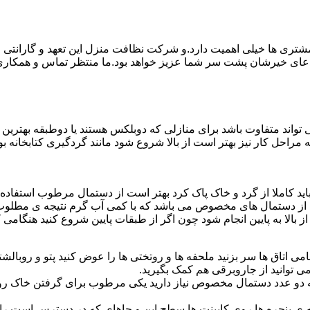
ی ها خیلی اهمیت دارد.و شرکت نظافت منزل این تعهد و گارانتی را ب
دعای خیرشان پشت سر شما عزیز خواهد بود.ما منتظر تماس و همکار
واند متفاوت باشد برای منازلی که دوبلکس هستند یا دوطبقه بهتری
قیه مراحل کار نیز بهتر است از بالا شروع شود مانند گردگیری کتابخانه
ا باید کاملا از گرد و خاک پاک کرد بهتر است از دستمال مرطوب استفا
ده از دستمال های مخصوص می باشد که با کمی آب گرم نتیجه ی مطلوب
ز بالا به پایین انجام شود چون اگر از طبقات پایین شروع کنید هنگام
می اتاق ها سر بزنید ملحفه ها و روتختی ها را عوض کنید پتو و روبالشتی 
 توانید از جاروبرقی هم کمک بگیرید.
 به دو عدد دستمال مخصوص نیاز دارید یکی مرطوب برای گرفتن خاک 
پنجره ها روی کابینت ها سطح اپن و جاهای که در دسترس است را با