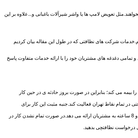
ند.مثل تعویض لامپ ها یا واشر شیرآلات باغبانی و...علاوه بر این
م.خدمات شرکت های نظافتی که در طول این مقاله بیان کردیم
و تمامی دغدغه های مشتریان خود را با ارائه خدمات متفاوت پاسخ
بیمه می کند؛ بنابراین در صورت بروز حادثه ی در حین کار
در تمام نقاط تهران فعالیت کند.جنبه مثبت این کار برای
نظافچی قیمت کاملاً شفاف برای دستمزد نظافتچی مشخص کرده است.این شرکت برای تعیین دستمزد پلن قیمتی 4 ساعته 6 ساعته و 8 ساعته به مشتریان ارائه می دهد.در صورت تمام نشدن کار در