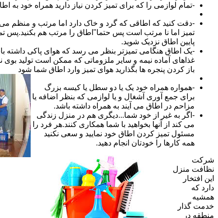
-تمام لوازمی را که برای تمیز کردن نیاز دارید همراه خود به اطا
-دقت کنید که اطاقی که گرد و خاک دارد اما مرتب و منظم می ب
تمیز اما نا مرتب است پس حتما"اطاق را مرتب هم بکنید.پس تم
پایین اطاق نزدیک شوید.
-یک اطاق هنگامی تمیزتر بنظر می رسد که هوای پاکی داشته با
غذاهای آماده نیمه و سایر ملزوماتی که ممکن است تولید بوی نام
باز کردن پنجره ها بگذارید هوای تمیز وارد اطاق شما شود
-همواره همراه خود یک یا دو سطل یا کیسه بزرگ
برای جمع آوری آشغال و یا لوازمی که بنظر اضافه یا
مزاحم در اطاق می آیند به همراه داشته باشد.
-اگر به غیر از خود شما...دیگری هم در منزل زندگی
می کند از آنها بخواهید با شما همکاری کنند.هر فرد را
مسئول تمیز کردن اطاق خود نمایید و سعی نکنید
همه کارها را خودتان انجام دهید.
شرکت
نظافت منزل
این افتخار
دارد که
همشیه
خدمت گذار
منطقه در