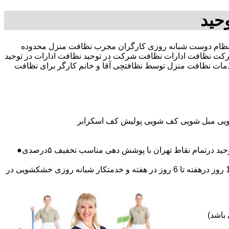
حید
تخفیف بیمه رایگان 09196351909-آقای نظام دوست شبانه روزی کارگران مجرب نظافت منزل محدوده
 نظافت ادارات نظافت شرکت در توحید نظافت ادارات در توحید
خدمات نظافت منزل توسط نظافتچی آقا و خانم کارگر برای نظافت
شویی مبل شویی کف شویی پولیش کف اسکرابر
رتمام نقاط تهران با پوشش دهی مناسب تخفیف ۵درصدی●
اعزام نظافتچی روزمزد و مهمان دار به تمام نقاط و در سراسر تهران (حرفه ای و آموزش دیده )اعزام خدمتکار ثابت روزانه (خانم)از 1 روز درهفته تا 6 روز در هفته و خدمتکار شبانه روزی خشکشویی در
باشد)