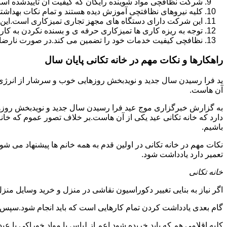
شرکت نظافچی مواد شوینده رایگان که کیفیت آن تأییدشده است
کلیه نیروهای نظافتچی آموزش دیده هستند و تمام نکات بهداشت
این شرکت دارای دستگاه های مجهز تجاری تمیزکاری است.این 
توجه به ریزه کاری ها تمیزکاری حرفه ی و بسنده نکردن به کا
نظافچی کیفیت خدمات خود را تضمین می کند.در صورت نارضای
راهکارها و نکات مهم در خانه تکانی پایان سال
ید فرا رسیدن سال جدید و نویدبخش روزهایی خوب و سرشار از انرژی و 
آن هاست.
به گزارش خبرگزاری موج عید فرا رسیدن سال جدید و نویدبخش روزهای
دارد که خانه تکانی عید یکی از آن هاست.بر خلاف تصور عموم که خانه
باشیم.
نکات مهم در خانه تکانی در اولین قدم به همه خانم ها پیشنهاد می شود ک
تعمیر دارد یادداشت شود.
خانه تکانی
اگر نیاز به بنایی تغییر دکوراسیون نقاشی در منزل و خرید وسایل منزل 
گام بعدی یادداشت کردن تمام کارهایی است که باید انجام شود.سپس کا
کلیه اقلامی هم که باید خریده شود اعم از لباس یا مواد خوراکی یا عید