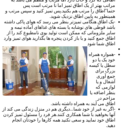
مراتب بهتر از یک اطاق تمیز اما نا مرتب است پس
حتما"اطاق را مرتب هم بکنید.پس تمیز کنید و سپس مرتب و
همینطور به پایین اطاق نزدیک شوید.
-یک اطاق هنگامی تمیزتر بنظر می رسد که هوای پاکی داشته
باشد قوطی های نوشابه یا بسته های غذاهای آماده نیمه و
سایر ملزوماتی که ممکن است تولید بوی نامطبوع کند را از
اطاق جمع کنید و با باز کردن پنجره ها بگذارید هوای تمیز وارد
اطاق شما شود
-همواره همراه
خود یک یا دو
سطل یا کیسه
بزرگ برای
جمع آوری
آشغال و یا
لوازمی که
بنظر اضافه یا
مزاحم در
اطاق می آیند به همراه داشته باشد.
-اگر به غیر از خود شما...دیگری هم در منزل زندگی می کند از
آنها بخواهید با شما همکاری کنند.هر فرد را مسئول تمیز کردن
اطاق خود نمایید و سعی نکنید همه کارها را خودتان انجام
دهید.