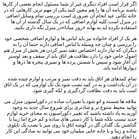
اگر قرار است افراد دیگری غیر از شما مسئول انجام بعضی از کارها
باشند برنامه آن ها را هم معین کنید.یکی از مهم ترین کارهایی که در
خانه تکانی عید انجام آن ضروری است بررسی تمام وسایل اضافی
در منزل است.کلیه لوازم اضافی که در یک سال گذشته از آن ها
استفاده نکرده اید به بهانه «روز مبادا»در منزل نگه داری نکنید.
هر یک از افراد خانواده نیز باید لباس ها و لوازم اضافی شخصی خود
را بررسی و چنان چه وسیله یا لباس اضافی دارند حتما آن را به
دیگران که نیاز دارند اختصاص دهند.تمیز کردن هر بخش از منزل هم
اصول خاص خود را دارد.نظافت هر اتاق باید از سقف و بعد لوستر
آن آغاز شود و سپس با شستن پرده ها و تمیزی پنجره ها درها و
دیوارها ادامه یابد.
تمام کمدهای هر اتاق باید به دقت تمیز و مرتب و لوازم چیده شده
در آن یادداشت و به در کمد نصب شود.تک تک لوازمی که در یک اتاق
است باید به دقت نظافت گردگیری و لکه گیری شود.
ملافه ها شسته و اتو شود.با تغییرات ساده در دکوراسیون منزل می
توانید محیط متنوع تر و شادتری برای شروع سال جدید به وجود
آورید.به یاد داشته باشید که تغییر دکوراسیون به معنای خرید لوازم
جدید نیست بلکه شما با کار دستی های ساده و کم خرج اما زیبا با
گذاشتن یک گلدان گل در گوشه اتاق یا روی میز با نصب یک تابلوی
ساده و زیبا و با جابه جایی مبلمان خود می توانید به سادگی این کار
را انجام دهید.