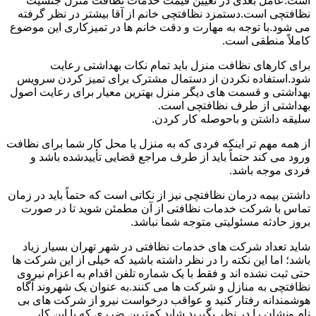
است.عامل بعدی در تعیین قیمت خدمات نظافت منزل جنسیت
نظافتچی است.دستمزد نظافتچی خانم از آقا بیشتر در نظر گرفته
می شود.با توجه به مهارت و دقت خانم ها در تمیزکاری این موضوع
کاملاً منطقی است.
برای کارهای نظافت منزل باید تمام نکات بهداشتی رعایت
شود.استفاده نکردن از دستمال مشترک برای تمیز کردن سرویس
بهداشتی و قسمت های دیگر منزل بهترین معیار برای رعایت اصول
بهداشتی از طرف نظافتچی است.
سلیقه داشتن و باحوصله کار کردن.
از همه مهم تر اینکه فردی که به منزل یا محل کار شما برای نظافت
ورود می کند حتماً باید از طرف مراجع قضایی تأییدشده باشد و
فردی موجه باشد.
داشتن بیمه درمان نظافتچی نیز از نکاتی است که حتماً باید در زمان
تماس با شرکت خدمات نظافتی از آن مطمئن شوید تا در صورت
بروز حادثه مسئولیتی متوجه شما نباشد.
شاید تعداد شرکت های خدمات نظافتی در شهر تهران بسیار زیاد
باشد؛ اما این نکته را در نظر داشته باشید که خیلی از این شرکت ها
حتی ثبت نشده اند و فقط با یک شماره تلفن اقدام به اعزام نیروی
نظافتچی به منازل و شرکت ها می کنند.به عنوان یک شهروند آگاه
هوشمندانه رفتار کنید و عواقب درخواست نیرو از شرکت های بی
نام ونشان را در نظر بگیرید.شاید کمترین ضرری که با این کار