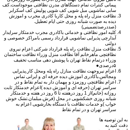
پیمانی کنترات تمام دستگاهای مدرن نظافتی موجوداست.کف
سابی نماشویی مبل شویی کف شویی پولیش کف اسکرابر
نظافت منزل راه پله و محل کاربا کادری مجرب و اموزش
دیده به صورت شبانه روزی حتی ایام تعطیل.
(صددرصدتضمینی)
کلیه امور نظافتی و خدماتی باکادری مجرب خدمتکار سرایدار
آبدارچی پذیرایی نماشویی قرارداد رسمی بامراکز خصوصی و
دولتی
نظافت منزل نظافت راه پله قرارداد شرکتی اعزام نیروی
نظافتچی ماهرخانم آقا نظافت منزل وزراء نظافت ساختمان
وزراء درتمام نقاط تهران با پوشش دهی مناسب تخفیف
۵درصدی●
اعزام نیروجهت نظافت منازل راه پله ومحل کار.پذیرایی
ومجالس.باکادری اموزش دیده حرفه ای و ایرانی تماس
اعزام نظافتچی روزمزد و مهمان دار به تمام نقاط و در
سراسر تهران (حرفه ای و آموزش دیده )اعزام خدمتکار ثابت
روزانه (خانم)از 1 روز درهفته تا 6 روز در هفته و خدمتکار
شبانه روزی خشکشویی در محل (فرش.مبلمان.تشک خوش
خواب )و خدمات نظافت با دستگاه بخارشویی اعزام به
سراسر تهران و در تمام نقاط
به این توصیه ها
دقت کنید به