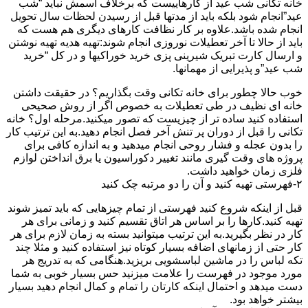
خانه تکانی شب عید از کارهاییست که برخلاف اسمش نباید “شب
عید”انجام شود بلکه باید از مدتها قبل از رسیدن لحظات سال تحویل
انجام شده باشد.علاوه بر کار نظافت کارهای دیگری هم هست که
باید از حالا تا آخر تعطیلات نوروزی انجام شوند:تهیه هدیه تهیه نوشتن
و ارسال کارت تبریک شیرینی پزی خرید خوراکیها و در کل “خرید
شب عید”و پذیرایی از مهمانها.
خوب حالا چطور برای خانه تکانی وقت بگذاریم؟ در حقیقت داشتن
خانه ای نظیف در طی تعطیلات به خصوص اگر از روش صحیحی
استفاده کنید ساده تر از چیزیست که تصور میکنید.مرحله اول؟ خانه
تکانی را قبل از دوران پر تنش آخر فصل انجام دهید.به این ترتیب کار
را بدون عجله و فشار روحی انجام میدهید و به اندازه کافی برای
پروژه های وقت گیری مانند تغییر دکوراسیون یا برق انداختن لوازم
فلزی زمان خواهید داشت.
۲-فهرستی تهیه کنید و آن را دو مرتبه چک کنید
قبل از اینکه شروع کنید فهرستی از تمام چیزهایی که باید تمیز شوند
تهیه کنید.کارها را بر اساس هر اتاق تقسیم کنید و زمانی برای هر
کار در نظر بگیرید.به این ترتیب میتوانید بسته به زمان لازم برای هر
کار حتی از زمانهای اضافه بسیار کوتاه نیز استفاده کنید و مثلا چند
تکه لباس را در ماشین لباسشویی بریزید.هنگامی که به تدریج هر
مورد موجود در فهرست را علامت میزنید حس بسیار خوبی به شما
دست میدهد و احتمال اینکه کارتان را تمام و کمال انجام دهید بسیار
بیشتر خواهد بود.