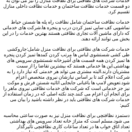
خدمات شرکت های نظافتی برای نظافت منازل را نیز می توان به
دو قسمت خدمات نظافت ساختمان و خدمات نظافت داخلی منازل
تقسیم کرد.
خدمات نظافت ساختمان شامل نظافت راه پله ها شستن حیاط
نماشویی کف سابی تمیز کردن درب و پنجره ها.شرکت های خدماتی
که دارای ماشین آلات تجاری نظافتی هستند بهترین خدمات را در این
بخش می توانند ارائه دهند.
خدمات شرکت های نظافتی برای نظافت منزل شامل:جاروکشی
طی کشی شستشوی لباس ها مرتب کردن کمدها تمیز کردن پنجره
ها تمیز کردن همه قسمت های آشپزخانه شستشوی سرویس های
بهداشتی.این ها خدماتی هستند که بیشترین تقاضا را از سمت
مشتریان دارند.البته مشتری می تواند هر خدمتی که نیاز دارد را به
شرکت اعلام کند تا بر اساس نیازشان نیروی متخصص اعزام
شود.تعویض لامپ ها باغبانی جابجایی اثاثیه شستن فرش و موکت
نیز جز خدماتی است که شرکت های خدمات نظافتی نیروی ماهر را
برای انجام آن اعزام می کنند.چند نکته اصلی که در زمان استفاده از
خدمات شرکت های نظافتی باید در نظر داشته باشید را بیان می
کنیم:
دستمزد نظافتچی برای نظافت منزل نیز به صورت ساعتی محاسبه
می شود.مسلم است که متراژ خانه تعداد سرویس های بهداشتی
تعداد اتاق خواب ها در تعداد ساعات کاری نظافتچی تأثیرگذار