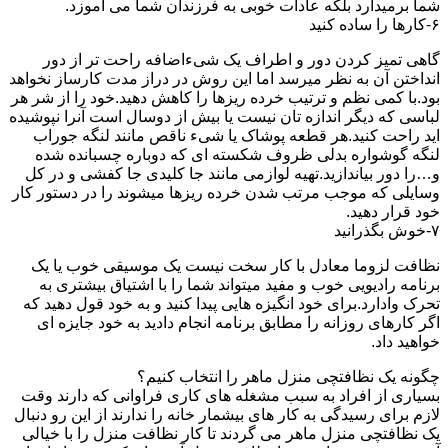
شما برمیدارد بلکه عادات خوبی به فرزندان شما می آموزد.
۶-کارها را ساده کنید
گاهی تمیز کردن دور و اطراف یک شیءاضافه راحت تر از دور
انداختن آن به نظر میرسد اما این روش در دراز مدت کارساز نخواهد
بود.با کمی نظم و ترتیب خرده ریزها را کاهش دهید.خود را از شر هر
لباسی که دیگر اندازه تان نیست یا بیش از دوسال است آنرا نپوشیده
اید راحت کنید.هر قطعه پوشاک یا شیء ناقص مانند لنگه جوراب
لنگه گوشواره بدلی ظروف شکسته ای که دوباره چسبانده شده
و…را دور بیاندازید.تهیه لوازمی مانند جا کلیدی جا کفشی و در کل
وسایلی که موجب مرتب شدن خرده ریزها میشوند را در دستور کار
خود قرار دهید.
۷-خوش بگذرانید
نظافت لزوما معادل با کار سخت نیست یک موسیقی خوب یا یک
برنامه رادیویی خوب و مفید میتواند شما را با اشتیاق بیشتری به
تحرک وادارد.برای خود انگیزه هایی پیدا کنید و به خود قول دهید که
اگر کارهای روزانه را مطابق برنامه انجام دادید به خود جایزه ای
خواهید داد.
چگونه یک نظافتچی منزل ماهر را انتخاب کنیم؟
بسیاری از افراد به سبب مشغله های کاری فراوانی که دارند وقت
لازم برای رسیدگی به کار های بیشمار خانه را ندارند از این رو دنبال
یک نظافتچی منزل ماهر می گردند تا کار نظافت منزل را با خیالی