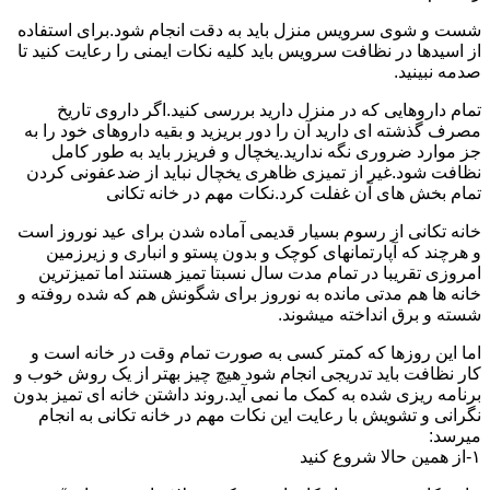
شست و شوی سرویس منزل باید به دقت انجام شود.برای استفاده
از اسیدها در نظافت سرویس باید کلیه نکات ایمنی را رعایت کنید تا
صدمه نبینید.
تمام داروهایی که در منزل دارید بررسی کنید.اگر داروی تاریخ
مصرف گذشته ای دارید آن را دور بریزید و بقیه داروهای خود را به
جز موارد ضروری نگه ندارید.یخچال و فریزر باید به طور کامل
نظافت شود.غیر از تمیزی ظاهری یخچال نباید از ضدعفونی کردن
تمام بخش های آن غفلت کرد.نکات مهم در خانه تکانی
خانه تکانی از رسوم بسیار قدیمی آماده شدن برای عید نوروز است
و هرچند که آپارتمانهای کوچک و بدون پستو و انباری و زیرزمین
امروزی تقریبا در تمام مدت سال نسبتا تمیز هستند اما تمیزترین
خانه ها هم مدتی مانده به نوروز برای شگونش هم که شده روفته و
شسته و برق انداخته میشوند.
اما این روزها که کمتر کسی به صورت تمام وقت در خانه است و
کار نظافت باید تدریجی انجام شود هیچ چیز بهتر از یک روش خوب و
برنامه ریزی شده به کمک ما نمی آید.روند داشتن خانه ای تمیز بدون
نگرانی و تشویش با رعایت این نکات مهم در خانه تکانی به انجام
میرسد:
۱-از همین حالا شروع کنید