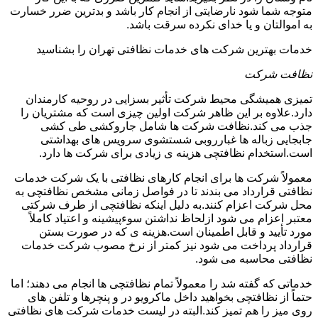
متوجه شما شود نارضایتی از انجام کار باشد و بدترین ضرر خسارت
به اموالتان و یا خدای نکرده سرقت باشد.
خدمات بهترین شرکت های خدمات نظافتی تهران را بشناسید
نظافت شرکت
تمیزی همیشگی محیط شرکت تأثیر بسزایی در روحیه کارمندان
دارد.علاوه بر این ظاهر شرکت اولین چیزی است که مشتریان را
جذب می کند.نظافت شرکت ها شامل جاروکشی طی کشی
جابجایی زباله ها غبارروبی شستشوی سرویس های بهداشتی
است.استخدام نظافتچی هزینه ی زیادی برای شرکت ها دارد.
معمولاً شرکت ها برای انجام کارهای نظافتی با یک شرکت خدمات
نظافتی قرارداد می بندند تا در فواصل زمانی مشخص نظافتچی به
محل شرکت اعزام کنند.به دلیل اینکه نظافتچی از طرف شرکتی
معتبر اعزام می شود ازلحاظ نداشتن سوءپیشینه و اعتیاد کاملاً
مورد تأیید و قابل اطمینان است.هزینه ی که در صورت بستن
قرارداد پرداخت می شود نیز کمتر از نرخ مصوب شرکت خدمات
نظافتی محاسبه می شود.
خدماتی که گفته شد را معمولاً تمام نظافتچی ها انجام می دهند؛ اما
حتماً از نظافتچی بخواهید داخل ماکرویو در و پنچرها و تلفن های
روی میز را هم تمیز کند.البته در لیست خدمات شرکت های نظافتی