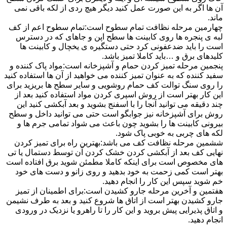
آن ها اگر به این صورت عمل کنید دیگر هیچ ردی از لکه باقی نمی
ماند.
چهارمین مرحله نظافت تمام سطوح است:تمام سطوح اعم از کف
لبه ی پنجره ها روی کابینت ها سطح اپن و جاهای که در دسترس
است را باید ضدعفونی کرد حتی دستگیره ی یخچال و کابینت ها
کلیدهای برق و …باید کاملا تمیز باشد.
پنجمین مرحله تمیز کردن حمام و آشپزخانه است:مواد پاک کننده و
سفید کننده که به عنوان تمیز کننده می خواهید از آن ها استفاده کنید
را روی سنگ توالت کف حمام روشویی و سایر سطح ها بریزید برای
این کار بهتر است از روش اسپری کردن مواد استفاده کنید بعد از
چند دقیقه می توانید آنجا را با اسفنج بشوید و بعد آبکشی کنید این
روش برای آشپزخانه نیز جوابگو است حتی می توانید داخل و سطح
بیرونی کابینت ها را بشوید چون باعث می شواد تمامی جرم ها و
لکه های چربی به خوبی پاک شود.
ششمین مرحله نظافت کف می باشد:بهترین راه برای تمیز کردن
نهایی کف بعد از آبکشی کردن خشک کردن آن توسط دستمال یا تی
های مخصوص است برای اینکه کاملا مطمئن شوید برق افتاده است
بهتر است کمی زحمت به خود بدهید و روی زانو و دست های خود
خم شوید سپس این کار را انجام دهید.
هفتمین و آخرین مرحله جارو کشیدن است:برای اطمینان از تمیز
جارو کشیدن بهتر است از اتاق ها شروع کنید و بعد به طرف نشیمن
و اتاق پذیرایی پیش بروید و این کار را تا راهرو یا نزدیک در ورودی
انجام دهید.