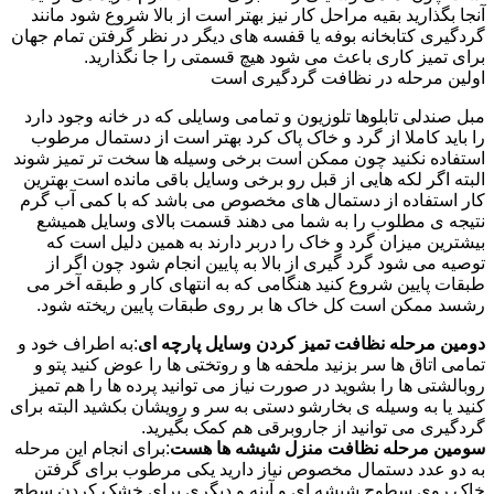
آنجا بگذارید بقیه مراحل کار نیز بهتر است از بالا شروع شود مانند
گردگیری کتابخانه بوفه یا قفسه های دیگر در نظر گرفتن تمام جهان
برای تمیز کاری باعث می شود هیچ قسمتی را جا نگذارید.
اولین مرحله در نظافت گردگیری است
مبل صندلی تابلوها تلوزیون و تمامی وسایلی که در خانه وجود دارد
را باید کاملا از گرد و خاک پاک کرد بهتر است از دستمال مرطوب
استفاده نکنید چون ممکن است برخی وسیله ها سخت تر تمیز شوند
البته اگر لکه هایی از قبل رو برخی وسایل باقی مانده است بهترین
کار استفاده از دستمال های مخصوص می باشد که با کمی آب گرم
نتیجه ی مطلوب را به شما می دهند قسمت بالای وسایل همیشع
بیشترین میزان گرد و خاک را دربر دارند به همین دلیل است که
توصیه می شود گرد گیری از بالا به پایین انجام شود چون اگر از
طبقات پایین شروع کنید هنگامی که به انتهای کار و طبقه آخر می
رشسد ممکن است کل خاک ها بر روی طبقات پایین ریخته شود.
دومین مرحله نظافت تمیز کردن وسایل پارچه ای
:به اطراف خود و
تمامی اتاق ها سر بزنید ملحفه ها و روتختی ها را عوض کنید پتو و
روبالشتی ها را بشوید در صورت نیاز می توانید پرده ها را هم تمیز
کنید یا به وسیله ی بخارشو دستی به سر و رویشان بکشید البته برای
گردگیری می توانید از جاروبرقی هم کمک بگیرید.
سومین مرحله نظافت منزل شیشه ها هست
:برای انجام این مرحله
به دو عدد دستمال مخصوص نیاز دارید یکی مرطوب برای گرفتن
خاک روی سطوح شیشه ای و آینه و دیگری برای خشک کردن سطح