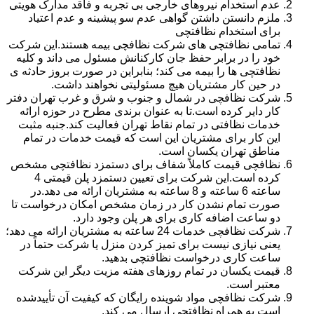
عدم استخدام نیروهای خارجی بی تجربه و فاقد مدارک هویتی
ملزم دانستن داشتن گواهی عدم سو پیشینه و عدم اعتیاد
برای استخدام نظافتچی
تمامی نظافتچی های شرکت نظافچی بیمه هستند.این شرکت
خود را در برابر حفظ جان کارکنانش مسئول می داند و کلیه
نظافتچی ها را بیمه می کند؛ بنابراین در صورت بروز حادثه ی
در حین کار مشتریان هیچ مسئولیتی نخواهند داشت.
شرکت نظافچی در شمال و جنوب و شرق و غرب تهران دفتر
کار دایر کرده است.تا به عنوان برندی مطرح در حوزه ارائه
خدمات نظافتی در تمام نقاط تهران فعالیت کند.جنبه مثبت
این کار برای مشتریان این است که قیمت خدمات در تمام
مناطق تهران یکسان است.
نظافچی قیمت کاملاً شفاف برای دستمزد نظافتچی مشخص
کرده است.این شرکت برای تعیین دستمزد پلن قیمتی 4
ساعته 6 ساعته و 8 ساعته به مشتریان ارائه می دهد.در
صورت تمام نشدن کار در زمان مشخص امکان درخواست تا
دو ساعت اضافه کاری برای هر پلن وجود دارد.
شرکت نظافچی خدمات 24 ساعته به مشتریان ارائه می دهد؛
یعنی نیازی نیست برای تمیز کردن منزل یا شرکت حتماً در
ساعت کاری درخواست نظافتچی بدهید.
قیمت یکسان در تمام روزهای هفته مزیت دیگر این شرکت
معتبر است.
شرکت نظافچی مواد شوینده رایگان که کیفیت آن تأییدشده
است به همراه نظافتچی ارسال می کند.