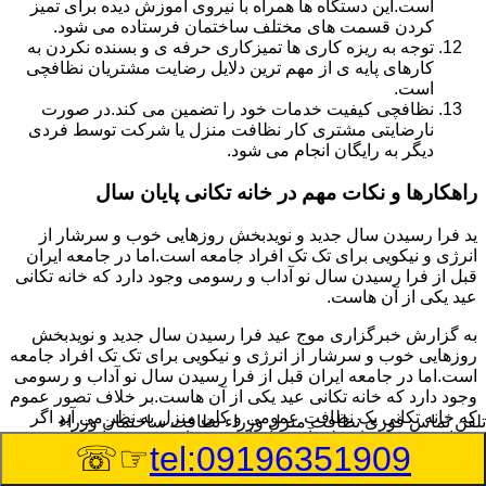
است.این دستگاه ها همراه با نیروی آموزش دیده برای تمیز
کردن قسمت های مختلف ساختمان فرستاده می شود.
توجه به ریزه کاری ها تمیزکاری حرفه ی و بسنده نکردن به
کارهای پایه ی از مهم ترین دلایل رضایت مشتریان نظافچی
است.
نظافچی کیفیت خدمات خود را تضمین می کند.در صورت
نارضایتی مشتری کار نظافت منزل یا شرکت توسط فردی
دیگر به رایگان انجام می شود.
راهکارها و نکات مهم در خانه تکانی پایان سال
ید فرا رسیدن سال جدید و نویدبخش روزهایی خوب و سرشار از
انرژی و نیکویی برای تک تک افراد جامعه است.اما در جامعه ایران
قبل از فرا رسیدن سال نو آداب و رسومی وجود دارد که خانه تکانی
عید یکی از آن هاست.
به گزارش خبرگزاری موج عید فرا رسیدن سال جدید و نویدبخش
روزهایی خوب و سرشار از انرژی و نیکویی برای تک تک افراد جامعه
است.اما در جامعه ایران قبل از فرا رسیدن سال نو آداب و رسومی
وجود دارد که خانه تکانی عید یکی از آن هاست.بر خلاف تصور عموم
که خانه تکانی یک نظافت عمومی و کلی منزل به نظر می آید اگر
تلفن تماس فوری
نظافت منزل وزراء نظافت ساختمان وزراء
بخواهیم به طور اصولی آن را انجام دهیم باید به برخی از نکات توجه
☞☏
tel:09196351909
بیشتر داشته باشیم.