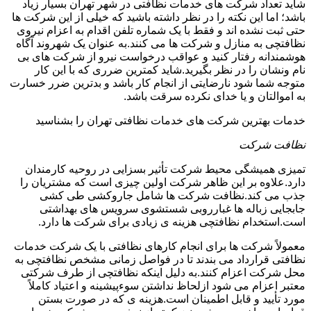
شاید تعداد شرکت های خدمات نظافتی در شهر تهران بسیار زیاد
باشد؛ اما این نکته را در نظر داشته باشید که خیلی از این شرکت ها
حتی ثبت نشده اند و فقط با یک شماره تلفن اقدام به اعزام نیروی
نظافتچی به منازل و شرکت ها می کنند.به عنوان یک شهروند آگاه
هوشمندانه رفتار کنید و عواقب درخواست نیرو از شرکت های بی
نام ونشان را در نظر بگیرید.شاید کمترین ضرری که با این کار
متوجه شما شود نارضایتی از انجام کار باشد و بدترین ضرر خسارت
به اموالتان و یا خدای نکرده سرقت باشد.
خدمات بهترین شرکت های خدمات نظافتی تهران را بشناسید
نظافت شرکت
تمیزی همیشگی محیط شرکت تأثیر بسزایی در روحیه کارمندان
دارد.علاوه بر این ظاهر شرکت اولین چیزی است که مشتریان را
جذب می کند.نظافت شرکت ها شامل جاروکشی طی کشی
جابجایی زباله ها غبارروبی شستشوی سرویس های بهداشتی
است.استخدام نظافتچی هزینه ی زیادی برای شرکت ها دارد.
معمولاً شرکت ها برای انجام کارهای نظافتی با یک شرکت خدمات
نظافتی قرارداد می بندند تا در فواصل زمانی مشخص نظافتچی به
محل شرکت اعزام کنند.به دلیل اینکه نظافتچی از طرف شرکتی
معتبر اعزام می شود ازلحاظ نداشتن سوءپیشینه و اعتیاد کاملاً
مورد تأیید و قابل اطمینان است.هزینه ی که در صورت بستن