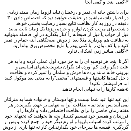
۳-کمی اینجا و کمی آنجا
برای داشتن خانه ای تمیز و درخشان نباید لزوما زمان ممتد زیادی
در اختیار داشته باشید.در حقیقت خواهید دید که اختصاص دادن ۳۰
دقیقه در روز به کار نظافت نتایج بسیار رضایت بخشی خواهد
داشت.برای مرتب کردن لوازم و خرده ریزها یک زمان ثابت مانند
قبل از خواب یا قبل از صبحانه را کنار بگذارید در این فاصله میتوانید
به نظافت هم بپردازید مثلا بعد از دوش صبحگاهی آینه حمام را تمیز
کنید و یا کف وان را با کمی پودر یا مایع مخصوص برق بیاندازید.
۴-گاهی میانبر زدن اشکالی ندارد
اگر تا اینجا هر توصیه ای را به جز مورد اول عملی کرده و یا به هر
علت دیگر وقت کم آورده اید نگران نشوید.بخشهای اساسی و
بیرونی خانه مانند پرده ها فرش و مبلمان را تمیز کرده و نظافت
داخل کمدها کابینتها و قسمتهای “مخفی”را به مدتی بعد موکول کنید
اما فراموشش نکنید!
۵-همه کارها را به تنهایی انجام ندهید
این عید تنها عید شما نیست و تنها دوستان و خانواده شما به منزلتان
نمی آیند پس نباید تمام نظافت آنرا به تنهایی بر عهده بگیرید.در هر
هفته زمان خاصی را برای نظافت اختصاص داده و کارها را با
فرزندان و همسر خود تقسیم کنید.از بچه ها بخواهید که تختهای خود
را مرتب کرده اسباب بازیها و لوازم دیگر خود را جمع کرده و پس از
گردگیری قفسه ها سرجای خود بگذارند.این کار نه تنها باری از دوش