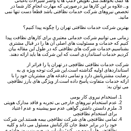
ها کمک بخواهند.مثل تعویض لامپ ها یا واشر شیرآلات باغبانی
و...علاوه بر این کارها نیز درصورتی که مهارت انجام کار شما در
تخصص نیروهای شرکت خدمات نظافتی باشد قطعاً دست تنها نمی
مانید.
بهترین شرکت خدمات نظافتی تهران را چگونه پیدا کنیم؟
زمانی می توانیم شرکت خدماتی معتبری برای کارهای نظافت پیدا
کنیم که خدمات و مسئولیت های اصلی آن ها را در قبال مشتری
بشناسیم.خدمات شرکت های نظافتی که در طول این مقاله بیان
کردیم خدمات استانداردی است که این شرکت ها باید ارائه دهند.
شرکت خدمات نظافتی نظافچی در تهران پا را فراتر از
استانداردهای اولیه گذاشته است.این شرکت توجه ویژه ی به
رضایت مشتریانش دارد و تمامی دغدغه های مشتریان خود را با
ارائه خدمات متفاوت پاسخ داده است.از ویژگی های بارز نظافچی
می توان به:
استخدام نیروی کار بومی
عدم استخدام نیروهای خارجی بی تجربه و فاقد مدارک هویتی
ملزم دانستن داشتن گواهی عدم سو پیشینه و عدم اعتیاد
برای استخدام نظافتچی
تمامی نظافتچی های شرکت نظافچی بیمه هستند.این شرکت
خود را در برابر حفظ جان کارکنانش مسئول می داند و کلیه
نظافتچی ها را بیمه می کند؛ بنابراین در صورت بروز حادثه ی