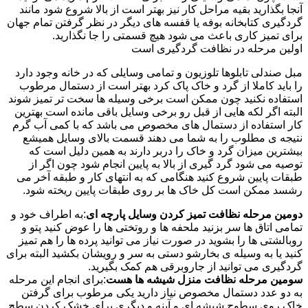
آنجا بگذارید بقیه مراحل کار نیز بهتر است از بالا شروع شود مانند
گردگیری کتابخانه بوفه یا قفسه های دیگر در نظر گرفتن تمام جهان
برای تمیز کاری باعث می شود هیچ قسمتی را جا نگذارید.
اولین مرحله در نظافت گردگیری است
مبل صندلی تابلوها تلوزیون و تمامی وسایلی که در خانه وجود دارد
را باید کاملا از گرد و خاک پاک کرد بهتر است از دستمال مرطوب
استفاده نکنید چون ممکن است برخی وسیله ها سخت تر تمیز شوند
البته اگر لکه هایی از قبل رو برخی وسایل باقی مانده است بهترین
کار استفاده از دستمال های مخصوص می باشد که با کمی آب گرم
نتیجه ی مطلوب را به شما می دهند قسمت بالای وسایل همیشع
بیشترین میزان گرد و خاک را دربر دارند به همین دلیل است که
توصیه می شود گرد گیری از بالا به پایین انجام شود چون اگر از
طبقات پایین شروع کنید هنگامی که به انتهای کار و طبقه آخر می
رشسد ممکن است کل خاک ها بر روی طبقات پایین ریخته شود.
دومین مرحله نظافت تمیز کردن وسایل پارچه ای
:به اطراف خود و
تمامی اتاق ها سر بزنید ملحفه ها و روتختی ها را عوض کنید پتو و
روبالشتی ها را بشوید در صورت نیاز می توانید پرده ها را هم تمیز
کنید یا به وسیله ی بخارشو دستی به سر و رویشان بکشید البته برای
گردگیری می توانید از جاروبرقی هم کمک بگیرید.
سومین مرحله نظافت منزل شیشه ها هست
:برای انجام این مرحله
به دو عدد دستمال مخصوص نیاز دارید یکی مرطوب برای گرفتن
خاک روی سطوح شیشه ای و آینه و دیگری برای خشک کردن سطح