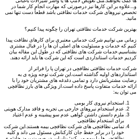
ها کمک بخواهند.مثل تعویض لامپ ها یا واشر شیرآلات باغبانی
و...علاوه بر این کارها نیز درصورتی که مهارت انجام کار شما در
تخصص نیروهای شرکت خدمات نظافتی باشد قطعاً دست تنها نمی
مانید.
بهترین شرکت خدمات نظافتی تهران را چگونه پیدا کنیم؟
زمانی می توانیم شرکت خدماتی معتبری برای کارهای نظافت پیدا
کنیم که خدمات و مسئولیت های اصلی آن ها را در قبال مشتری
بشناسیم.خدمات شرکت های نظافتی که در طول این مقاله بیان
کردیم خدمات استانداردی است که این شرکت ها باید ارائه دهند.
شرکت خدمات نظافتی نظافچی در تهران پا را فراتر از
استانداردهای اولیه گذاشته است.این شرکت توجه ویژه ی به
رضایت مشتریانش دارد و تمامی دغدغه های مشتریان خود را با
ارائه خدمات متفاوت پاسخ داده است.از ویژگی های بارز نظافچی
می توان به:
استخدام نیروی کار بومی
عدم استخدام نیروهای خارجی بی تجربه و فاقد مدارک هویتی
ملزم دانستن داشتن گواهی عدم سو پیشینه و عدم اعتیاد
برای استخدام نظافتچی
تمامی نظافتچی های شرکت نظافچی بیمه هستند.این شرکت
خود را در برابر حفظ جان کارکنانش مسئول می داند و کلیه
نظافتچی ها را بیمه می کند؛ بنابراین در صورت بروز حادثه ی