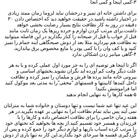
۳-کمی اینجا و کمی آنجا
برای داشتن خانه ای تمیز و درخشان نباید لزوما زمان ممتد زیادی
در اختیار داشته باشید.در حقیقت خواهید دید که اختصاص دادن ۳۰
دقیقه در روز به کار نظافت نتایج بسیار رضایت بخشی خواهد
داشت.برای مرتب کردن لوازم و خرده ریزها یک زمان ثابت مانند
قبل از خواب یا قبل از صبحانه را کنار بگذارید در این فاصله میتوانید
به نظافت هم بپردازید مثلا بعد از دوش صبحگاهی آینه حمام را تمیز
کنید و یا کف وان را با کمی پودر یا مایع مخصوص برق بیاندازید.
۴-گاهی میانبر زدن اشکالی ندارد
اگر تا اینجا هر توصیه ای را به جز مورد اول عملی کرده و یا به هر
علت دیگر وقت کم آورده اید نگران نشوید.بخشهای اساسی و
بیرونی خانه مانند پرده ها فرش و مبلمان را تمیز کرده و نظافت
داخل کمدها کابینتها و قسمتهای “مخفی”را به مدتی بعد موکول کنید
اما فراموشش نکنید!
۵-همه کارها را به تنهایی انجام ندهید
این عید تنها عید شما نیست و تنها دوستان و خانواده شما به منزلتان
نمی آیند پس نباید تمام نظافت آنرا به تنهایی بر عهده بگیرید.در هر
هفته زمان خاصی را برای نظافت اختصاص داده و کارها را با
فرزندان و همسر خود تقسیم کنید.از بچه ها بخواهید که تختهای خود
را مرتب کرده اسباب بازیها و لوازم دیگر خود را جمع کرده و پس از
گردگیری قفسه ها سرجای خود بگذارند.این کار نه تنها باری از دوش