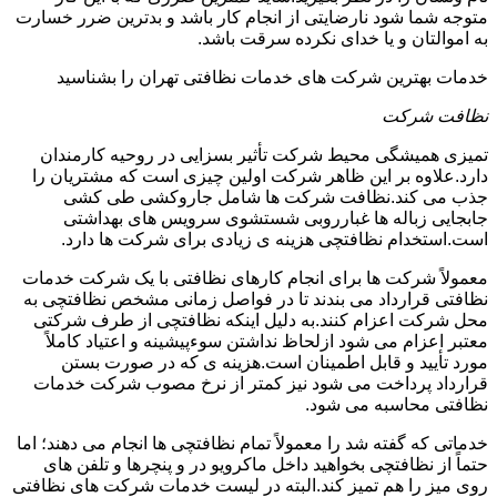
متوجه شما شود نارضایتی از انجام کار باشد و بدترین ضرر خسارت
به اموالتان و یا خدای نکرده سرقت باشد.
خدمات بهترین شرکت های خدمات نظافتی تهران را بشناسید
نظافت شرکت
تمیزی همیشگی محیط شرکت تأثیر بسزایی در روحیه کارمندان
دارد.علاوه بر این ظاهر شرکت اولین چیزی است که مشتریان را
جذب می کند.نظافت شرکت ها شامل جاروکشی طی کشی
جابجایی زباله ها غبارروبی شستشوی سرویس های بهداشتی
است.استخدام نظافتچی هزینه ی زیادی برای شرکت ها دارد.
معمولاً شرکت ها برای انجام کارهای نظافتی با یک شرکت خدمات
نظافتی قرارداد می بندند تا در فواصل زمانی مشخص نظافتچی به
محل شرکت اعزام کنند.به دلیل اینکه نظافتچی از طرف شرکتی
معتبر اعزام می شود ازلحاظ نداشتن سوءپیشینه و اعتیاد کاملاً
مورد تأیید و قابل اطمینان است.هزینه ی که در صورت بستن
قرارداد پرداخت می شود نیز کمتر از نرخ مصوب شرکت خدمات
نظافتی محاسبه می شود.
خدماتی که گفته شد را معمولاً تمام نظافتچی ها انجام می دهند؛ اما
حتماً از نظافتچی بخواهید داخل ماکرویو در و پنچرها و تلفن های
روی میز را هم تمیز کند.البته در لیست خدمات شرکت های نظافتی