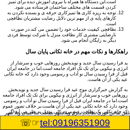
است.این دستگاه ها همراه با نیروی آموزش دیده برای تمیز
کردن قسمت های مختلف ساختمان فرستاده می شود.
توجه به ریزه کاری ها تمیزکاری حرفه ی و بسنده نکردن به
کارهای پایه ی از مهم ترین دلایل رضایت مشتریان نظافچی
است.
نظافچی کیفیت خدمات خود را تضمین می کند.در صورت
نارضایتی مشتری کار نظافت منزل یا شرکت توسط فردی
دیگر به رایگان انجام می شود.
راهکارها و نکات مهم در خانه تکانی پایان سال
ید فرا رسیدن سال جدید و نویدبخش روزهایی خوب و سرشار از
انرژی و نیکویی برای تک تک افراد جامعه است.اما در جامعه ایران
قبل از فرا رسیدن سال نو آداب و رسومی وجود دارد که خانه تکانی
عید یکی از آن هاست.
به گزارش خبرگزاری موج عید فرا رسیدن سال جدید و نویدبخش
روزهایی خوب و سرشار از انرژی و نیکویی برای تک تک افراد جامعه
است.اما در جامعه ایران قبل از فرا رسیدن سال نو آداب و رسومی
وجود دارد که خانه تکانی عید یکی از آن هاست.بر خلاف تصور عموم
که خانه تکانی یک نظافت عمومی و کلی منزل به نظر می آید اگر
تلفن تماس فوری
نظافت منزل ویلا شهر نظافت ساختمان ویلا شهر
بخواهیم به طور اصولی آن را انجام دهیم باید به برخی از نکات توجه
☞☏
tel:09196351909
بیشتر داشته باشیم.