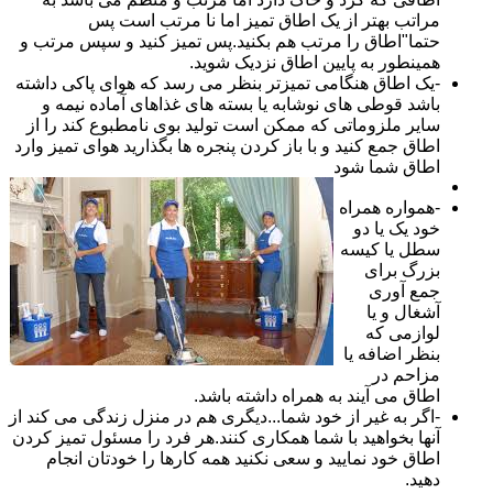
مراتب بهتر از یک اطاق تمیز اما نا مرتب است پس
حتما"اطاق را مرتب هم بکنید.پس تمیز کنید و سپس مرتب و
همینطور به پایین اطاق نزدیک شوید.
-یک اطاق هنگامی تمیزتر بنظر می رسد که هوای پاکی داشته
باشد قوطی های نوشابه یا بسته های غذاهای آماده نیمه و
سایر ملزوماتی که ممکن است تولید بوی نامطبوع کند را از
اطاق جمع کنید و با باز کردن پنجره ها بگذارید هوای تمیز وارد
اطاق شما شود
-همواره همراه
خود یک یا دو
سطل یا کیسه
بزرگ برای
جمع آوری
آشغال و یا
لوازمی که
بنظر اضافه یا
مزاحم در
اطاق می آیند به همراه داشته باشد.
-اگر به غیر از خود شما...دیگری هم در منزل زندگی می کند از
آنها بخواهید با شما همکاری کنند.هر فرد را مسئول تمیز کردن
اطاق خود نمایید و سعی نکنید همه کارها را خودتان انجام
دهید.