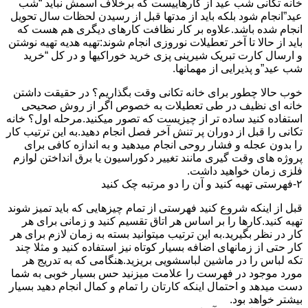
خانه تکانی شب عید از کارهاییست که برخلاف اسمش نباید “شب
عید”انجام شود بلکه باید از مدتها قبل از رسیدن لحظات سال تحویل
انجام شده باشد.علاوه بر کار نظافت کارهای دیگری هم هست که
باید از حالا تا آخر تعطیلات نوروزی انجام شوند:تهیه هدیه تهیه نوشتن
و ارسال کارت تبریک شیرینی پزی خرید خوراکیها و در کل “خرید
شب عید”و پذیرایی از مهمانها.
خوب حالا چطور برای خانه تکانی وقت بگذاریم؟ در حقیقت داشتن
خانه ای نظیف در طی تعطیلات به خصوص اگر از روش صحیحی
استفاده کنید ساده تر از چیزیست که تصور میکنید.مرحله اول؟ خانه
تکانی را قبل از دوران پر تنش آخر فصل انجام دهید.به این ترتیب کار
را بدون عجله و فشار روحی انجام میدهید و به اندازه کافی برای
پروژه های وقت گیری مانند تغییر دکوراسیون یا برق انداختن لوازم
فلزی زمان خواهید داشت.
۲-فهرستی تهیه کنید و آن را دو مرتبه چک کنید
قبل از اینکه شروع کنید فهرستی از تمام چیزهایی که باید تمیز شوند
تهیه کنید.کارها را بر اساس هر اتاق تقسیم کنید و زمانی برای هر
کار در نظر بگیرید.به این ترتیب میتوانید بسته به زمان لازم برای هر
کار حتی از زمانهای اضافه بسیار کوتاه نیز استفاده کنید و مثلا چند
تکه لباس را در ماشین لباسشویی بریزید.هنگامی که به تدریج هر
مورد موجود در فهرست را علامت میزنید حس بسیار خوبی به شما
دست میدهد و احتمال اینکه کارتان را تمام و کمال انجام دهید بسیار
بیشتر خواهد بود.