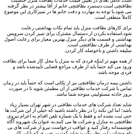
است.عامل بعدی در تعیین قیمت خدمات نظافت منزل جنسیت
نظافتچی است.دستمزد نظافتچی خانم از آقا بیشتر در نظر گرفته
می شود.با توجه به مهارت و دقت خانم ها در تمیزکاری این موضوع
کاملاً منطقی است.
برای کارهای نظافت منزل باید تمام نکات بهداشتی رعایت
شود.استفاده نکردن از دستمال مشترک برای تمیز کردن سرویس
بهداشتی و قسمت های دیگر منزل بهترین معیار برای رعایت اصول
بهداشتی از طرف نظافتچی است.
سلیقه داشتن و باحوصله کار کردن.
از همه مهم تر اینکه فردی که به منزل یا محل کار شما برای نظافت
ورود می کند حتماً باید از طرف مراجع قضایی تأییدشده باشد و
فردی موجه باشد.
داشتن بیمه درمان نظافتچی نیز از نکاتی است که حتماً باید در زمان
تماس با شرکت خدمات نظافتی از آن مطمئن شوید تا در صورت
بروز حادثه مسئولیتی متوجه شما نباشد.
شاید تعداد شرکت های خدمات نظافتی در شهر تهران بسیار زیاد
باشد؛ اما این نکته را در نظر داشته باشید که خیلی از این شرکت ها
حتی ثبت نشده اند و فقط با یک شماره تلفن اقدام به اعزام نیروی
نظافتچی به منازل و شرکت ها می کنند.به عنوان یک شهروند آگاه
هوشمندانه رفتار کنید و عواقب درخواست نیرو از شرکت های بی
نام ونشان را در نظر بگیرید.شاید کمترین ضرری که با این کار