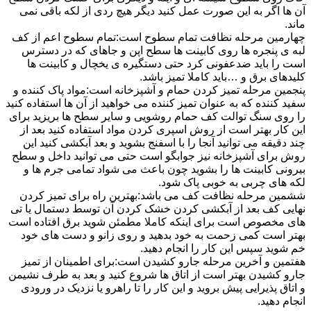
آن ها اگر به این صورت عمل کنید دیگر هیچ ردی از لکه باقی نمی
ماند.
چهارمین مرحله نظافت تمام سطوح است:تمام سطوح اعم از کف
لبه ی پنجره ها روی کابینت ها سطح اپن و جاهای که در دسترس
است را باید ضدعفونی کرد حتی دستگیره ی یخچال و کابینت ها
کلیدهای برق و …باید کاملا تمیز باشد.
پنجمین مرحله تمیز کردن حمام و آشپزخانه است:مواد پاک کننده و
سفید کننده که به عنوان تمیز کننده می خواهید از آن ها استفاده کنید
را روی سنگ توالت کف حمام روشویی و سایر سطح ها بریزید برای
این کار بهتر است از روش اسپری کردن مواد استفاده کنید بعد از
چند دقیقه می توانید آنجا را با اسفنج بشوید و بعد آبکشی کنید این
روش برای آشپزخانه نیز جوابگو است حتی می توانید داخل و سطح
بیرونی کابینت ها را بشوید چون باعث می شواد تمامی جرم ها و
لکه های چربی به خوبی پاک شود.
ششمین مرحله نظافت کف می باشد:بهترین راه برای تمیز کردن
نهایی کف بعد از آبکشی کردن خشک کردن آن توسط دستمال یا تی
های مخصوص است برای اینکه کاملا مطمئن شوید برق افتاده است
بهتر است کمی زحمت به خود بدهید و روی زانو و دست های خود
خم شوید سپس این کار را انجام دهید.
هفتمین و آخرین مرحله جارو کشیدن است:برای اطمینان از تمیز
جارو کشیدن بهتر است از اتاق ها شروع کنید و بعد به طرف نشیمن
و اتاق پذیرایی پیش بروید و این کار را تا راهرو یا نزدیک در ورودی
انجام دهید.