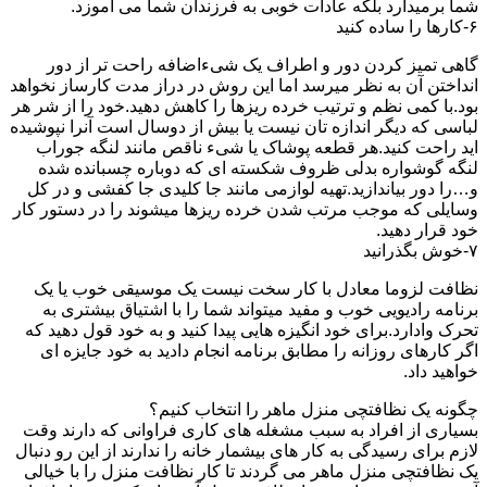
شما برمیدارد بلکه عادات خوبی به فرزندان شما می آموزد.
۶-کارها را ساده کنید
گاهی تمیز کردن دور و اطراف یک شیءاضافه راحت تر از دور
انداختن آن به نظر میرسد اما این روش در دراز مدت کارساز نخواهد
بود.با کمی نظم و ترتیب خرده ریزها را کاهش دهید.خود را از شر هر
لباسی که دیگر اندازه تان نیست یا بیش از دوسال است آنرا نپوشیده
اید راحت کنید.هر قطعه پوشاک یا شیء ناقص مانند لنگه جوراب
لنگه گوشواره بدلی ظروف شکسته ای که دوباره چسبانده شده
و…را دور بیاندازید.تهیه لوازمی مانند جا کلیدی جا کفشی و در کل
وسایلی که موجب مرتب شدن خرده ریزها میشوند را در دستور کار
خود قرار دهید.
۷-خوش بگذرانید
نظافت لزوما معادل با کار سخت نیست یک موسیقی خوب یا یک
برنامه رادیویی خوب و مفید میتواند شما را با اشتیاق بیشتری به
تحرک وادارد.برای خود انگیزه هایی پیدا کنید و به خود قول دهید که
اگر کارهای روزانه را مطابق برنامه انجام دادید به خود جایزه ای
خواهید داد.
چگونه یک نظافتچی منزل ماهر را انتخاب کنیم؟
بسیاری از افراد به سبب مشغله های کاری فراوانی که دارند وقت
لازم برای رسیدگی به کار های بیشمار خانه را ندارند از این رو دنبال
یک نظافتچی منزل ماهر می گردند تا کار نظافت منزل را با خیالی