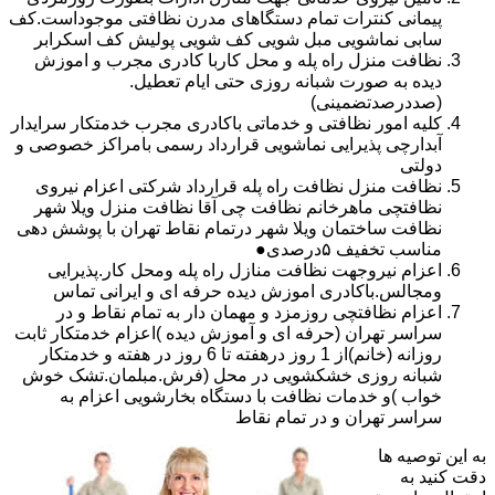
پیمانی کنترات تمام دستگاهای مدرن نظافتی موجوداست.کف
سابی نماشویی مبل شویی کف شویی پولیش کف اسکرابر
نظافت منزل راه پله و محل کاربا کادری مجرب و اموزش
دیده به صورت شبانه روزی حتی ایام تعطیل.
(صددرصدتضمینی)
کلیه امور نظافتی و خدماتی باکادری مجرب خدمتکار سرایدار
آبدارچی پذیرایی نماشویی قرارداد رسمی بامراکز خصوصی و
دولتی
نظافت منزل نظافت راه پله قرارداد شرکتی اعزام نیروی
نظافتچی ماهرخانم نظافت چی آقا نظافت منزل ویلا شهر
نظافت ساختمان ویلا شهر درتمام نقاط تهران با پوشش دهی
مناسب تخفیف ۵درصدی●
اعزام نیروجهت نظافت منازل راه پله ومحل کار.پذیرایی
ومجالس.باکادری اموزش دیده حرفه ای و ایرانی تماس
اعزام نظافتچی روزمزد و مهمان دار به تمام نقاط و در
سراسر تهران (حرفه ای و آموزش دیده )اعزام خدمتکار ثابت
روزانه (خانم)از 1 روز درهفته تا 6 روز در هفته و خدمتکار
شبانه روزی خشکشویی در محل (فرش.مبلمان.تشک خوش
خواب )و خدمات نظافت با دستگاه بخارشویی اعزام به
سراسر تهران و در تمام نقاط
به این توصیه ها
دقت کنید به