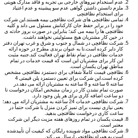
عدم استخدام نیروهای خارجی بی تجربه و فاقد مدارک هویتی
ملزم دانستن داشتن گواهی عدم سو پیشینه و عدم اعتیاد
برای استخدام نظافتچی
تمامی نظافتچی های شرکت نظافچی بیمه هستند.این شرکت
خود را در برابر حفظ جان کارکنانش مسئول می داند و کلیه
نظافتچی ها را بیمه می کند؛ بنابراین در صورت بروز حادثه ی
در حین کار مشتریان هیچ مسئولیتی نخواهند داشت.
شرکت نظافچی در شمال و جنوب و شرق و غرب تهران دفتر
کار دایر کرده است.تا به عنوان برندی مطرح در حوزه ارائه
خدمات نظافتی در تمام نقاط تهران فعالیت کند.جنبه مثبت
این کار برای مشتریان این است که قیمت خدمات در تمام
مناطق تهران یکسان است.
نظافچی قیمت کاملاً شفاف برای دستمزد نظافتچی مشخص
کرده است.این شرکت برای تعیین دستمزد پلن قیمتی 4
ساعته 6 ساعته و 8 ساعته به مشتریان ارائه می دهد.در
صورت تمام نشدن کار در زمان مشخص امکان درخواست تا
دو ساعت اضافه کاری برای هر پلن وجود دارد.
شرکت نظافچی خدمات 24 ساعته به مشتریان ارائه می دهد؛
یعنی نیازی نیست برای تمیز کردن منزل یا شرکت حتماً در
ساعت کاری درخواست نظافتچی بدهید.
قیمت یکسان در تمام روزهای هفته مزیت دیگر این شرکت
معتبر است.
شرکت نظافچی مواد شوینده رایگان که کیفیت آن تأییدشده
است به همراه نظافتچی ارسال می کند.