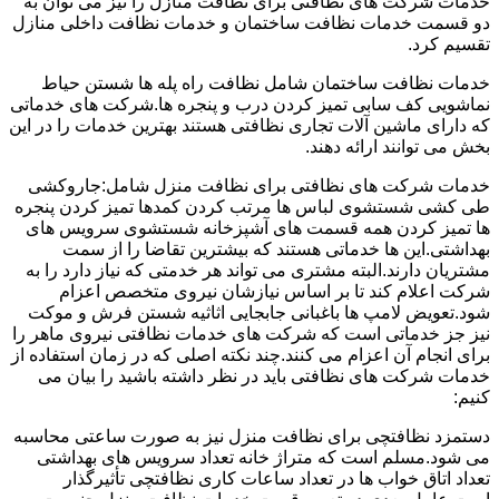
خدمات شرکت های نظافتی برای نظافت منازل را نیز می توان به
دو قسمت خدمات نظافت ساختمان و خدمات نظافت داخلی منازل
تقسیم کرد.
خدمات نظافت ساختمان شامل نظافت راه پله ها شستن حیاط
نماشویی کف سابی تمیز کردن درب و پنجره ها.شرکت های خدماتی
که دارای ماشین آلات تجاری نظافتی هستند بهترین خدمات را در این
بخش می توانند ارائه دهند.
خدمات شرکت های نظافتی برای نظافت منزل شامل:جاروکشی
طی کشی شستشوی لباس ها مرتب کردن کمدها تمیز کردن پنجره
ها تمیز کردن همه قسمت های آشپزخانه شستشوی سرویس های
بهداشتی.این ها خدماتی هستند که بیشترین تقاضا را از سمت
مشتریان دارند.البته مشتری می تواند هر خدمتی که نیاز دارد را به
شرکت اعلام کند تا بر اساس نیازشان نیروی متخصص اعزام
شود.تعویض لامپ ها باغبانی جابجایی اثاثیه شستن فرش و موکت
نیز جز خدماتی است که شرکت های خدمات نظافتی نیروی ماهر را
برای انجام آن اعزام می کنند.چند نکته اصلی که در زمان استفاده از
خدمات شرکت های نظافتی باید در نظر داشته باشید را بیان می
کنیم:
دستمزد نظافتچی برای نظافت منزل نیز به صورت ساعتی محاسبه
می شود.مسلم است که متراژ خانه تعداد سرویس های بهداشتی
تعداد اتاق خواب ها در تعداد ساعات کاری نظافتچی تأثیرگذار