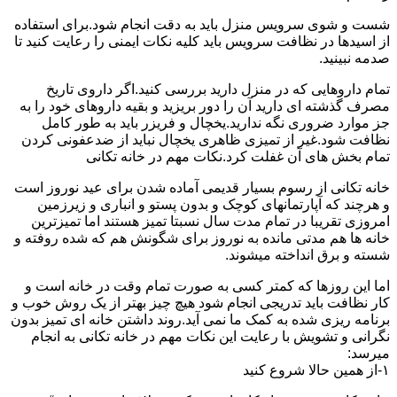
شست و شوی سرویس منزل باید به دقت انجام شود.برای استفاده
از اسیدها در نظافت سرویس باید کلیه نکات ایمنی را رعایت کنید تا
صدمه نبینید.
تمام داروهایی که در منزل دارید بررسی کنید.اگر داروی تاریخ
مصرف گذشته ای دارید آن را دور بریزید و بقیه داروهای خود را به
جز موارد ضروری نگه ندارید.یخچال و فریزر باید به طور کامل
نظافت شود.غیر از تمیزی ظاهری یخچال نباید از ضدعفونی کردن
تمام بخش های آن غفلت کرد.نکات مهم در خانه تکانی
خانه تکانی از رسوم بسیار قدیمی آماده شدن برای عید نوروز است
و هرچند که آپارتمانهای کوچک و بدون پستو و انباری و زیرزمین
امروزی تقریبا در تمام مدت سال نسبتا تمیز هستند اما تمیزترین
خانه ها هم مدتی مانده به نوروز برای شگونش هم که شده روفته و
شسته و برق انداخته میشوند.
اما این روزها که کمتر کسی به صورت تمام وقت در خانه است و
کار نظافت باید تدریجی انجام شود هیچ چیز بهتر از یک روش خوب و
برنامه ریزی شده به کمک ما نمی آید.روند داشتن خانه ای تمیز بدون
نگرانی و تشویش با رعایت این نکات مهم در خانه تکانی به انجام
میرسد:
۱-از همین حالا شروع کنید