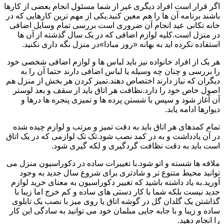
اگر قرار است افراد دیگری غیر از شما مسئول انجام بعضی از کارها
باشند برنامه آن ها را هم معین کنید.یکی از مهم ترین کارهایی که در
خانه تکانی عید انجام آن ضروری است بررسی تمام وسایل اضافی
در منزل است.کلیه لوازم اضافی که در یک سال گذشته از آن ها
استفاده نکرده اید به بهانه «روز مبادا»در منزل نگه داری نکنید.
هر یک از افراد خانواده نیز باید لباس ها و لوازم اضافی شخصی خود
را بررسی و چنان چه وسیله یا لباس اضافی دارند حتما آن را به
دیگران که نیاز دارند اختصاص دهند.تمیز کردن هر بخش از منزل هم
اصول خاص خود را دارد.نظافت هر اتاق باید از سقف و بعد لوستر
آن آغاز شود و سپس با شستن پرده ها و تمیزی پنجره ها درها و
دیوارها ادامه یابد.
تمام کمدهای هر اتاق باید به دقت تمیز و مرتب و لوازم چیده شده
در آن یادداشت و به در کمد نصب شود.تک تک لوازمی که در یک اتاق
است باید به دقت نظافت گردگیری و لکه گیری شود.
ملافه ها شسته و اتو شود.با تغییرات ساده در دکوراسیون منزل می
توانید محیط متنوع تر و شادتری برای شروع سال جدید به وجود
آورید.به یاد داشته باشید که تغییر دکوراسیون به معنای خرید لوازم
جدید نیست بلکه شما با کار دستی های ساده و کم خرج اما زیبا با
گذاشتن یک گلدان گل در گوشه اتاق یا روی میز با نصب یک تابلوی
ساده و زیبا و با جابه جایی مبلمان خود می توانید به سادگی این کار
را انجام دهید.