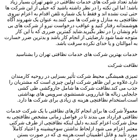
شاید تعداد شرکت های خدمات نظافتی در شهر تهران بسیار زیاد
باشد؛ اما این نکته را در نظر داشته باشید که خیلی از این شرکت ها
حتی ثبت نشده اند و فقط با یک شماره تلفن اقدام به اعزام نیروی
نظافتچی به منازل و شرکت ها می کنند.به عنوان یک شهروند آگاه
هوشمندانه رفتار کنید و عواقب درخواست نیرو از شرکت های بی
نام ونشان را در نظر بگیرید.شاید کمترین ضرری که با این کار
متوجه شما شود نارضایتی از انجام کار باشد و بدترین ضرر خسارت
به اموالتان و یا خدای نکرده سرقت باشد.
خدمات بهترین شرکت های خدمات نظافتی تهران را بشناسید
نظافت شرکت
تمیزی همیشگی محیط شرکت تأثیر بسزایی در روحیه کارمندان
دارد.علاوه بر این ظاهر شرکت اولین چیزی است که مشتریان را
جذب می کند.نظافت شرکت ها شامل جاروکشی طی کشی
جابجایی زباله ها غبارروبی شستشوی سرویس های بهداشتی
است.استخدام نظافتچی هزینه ی زیادی برای شرکت ها دارد.
معمولاً شرکت ها برای انجام کارهای نظافتی با یک شرکت خدمات
نظافتی قرارداد می بندند تا در فواصل زمانی مشخص نظافتچی به
محل شرکت اعزام کنند.به دلیل اینکه نظافتچی از طرف شرکتی
معتبر اعزام می شود ازلحاظ نداشتن سوءپیشینه و اعتیاد کاملاً
مورد تأیید و قابل اطمینان است.هزینه ی که در صورت بستن