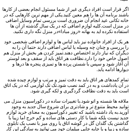
اگر قرار است افراد دیگری غیر از شما مسئول انجام بعضی از کارها
باشند برنامه آن ها را هم معین کنید.یکی از مهم ترین کارهایی که در
خانه تکانی عید انجام آن ضروری است بررسی تمام وسایل اضافی
در منزل است.کلیه لوازم اضافی که در یک سال گذشته از آن ها
استفاده نکرده اید به بهانه «روز مبادا»در منزل نگه داری نکنید.
هر یک از افراد خانواده نیز باید لباس ها و لوازم اضافی شخصی خود
را بررسی و چنان چه وسیله یا لباس اضافی دارند حتما آن را به
دیگران که نیاز دارند اختصاص دهند.تمیز کردن هر بخش از منزل هم
اصول خاص خود را دارد.نظافت هر اتاق باید از سقف و بعد لوستر
آن آغاز شود و سپس با شستن پرده ها و تمیزی پنجره ها درها و
دیوارها ادامه یابد.
تمام کمدهای هر اتاق باید به دقت تمیز و مرتب و لوازم چیده شده
در آن یادداشت و به در کمد نصب شود.تک تک لوازمی که در یک اتاق
است باید به دقت نظافت گردگیری و لکه گیری شود.
ملافه ها شسته و اتو شود.با تغییرات ساده در دکوراسیون منزل می
توانید محیط متنوع تر و شادتری برای شروع سال جدید به وجود
آورید.به یاد داشته باشید که تغییر دکوراسیون به معنای خرید لوازم
جدید نیست بلکه شما با کار دستی های ساده و کم خرج اما زیبا با
گذاشتن یک گلدان گل در گوشه اتاق یا روی میز با نصب یک تابلوی
ساده و زیبا و با جابه جایی مبلمان خود می توانید به سادگی این کار