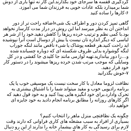
گردگیری قفسه ها سرجای خود بگذارند.این کار نه تنها باری از دوش
شما برمیدارد بلکه عادات خوبی به فرزندان شما می آموزد.
۶-کارها را ساده کنید
گاهی تمیز کردن دور و اطراف یک شیءاضافه راحت تر از دور
انداختن آن به نظر میرسد اما این روش در دراز مدت کارساز نخواهد
بود.با کمی نظم و ترتیب خرده ریزها را کاهش دهید.خود را از شر هر
لباسی که دیگر اندازه تان نیست یا بیش از دوسال است آنرا نپوشیده
اید راحت کنید.هر قطعه پوشاک یا شیء ناقص مانند لنگه جوراب
لنگه گوشواره بدلی ظروف شکسته ای که دوباره چسبانده شده
و…را دور بیاندازید.تهیه لوازمی مانند جا کلیدی جا کفشی و در کل
وسایلی که موجب مرتب شدن خرده ریزها میشوند را در دستور کار
خود قرار دهید.
۷-خوش بگذرانید
نظافت لزوما معادل با کار سخت نیست یک موسیقی خوب یا یک
برنامه رادیویی خوب و مفید میتواند شما را با اشتیاق بیشتری به
تحرک وادارد.برای خود انگیزه هایی پیدا کنید و به خود قول دهید که
اگر کارهای روزانه را مطابق برنامه انجام دادید به خود جایزه ای
خواهید داد.
چگونه یک نظافتچی منزل ماهر را انتخاب کنیم؟
بسیاری از افراد به سبب مشغله های کاری فراوانی که دارند وقت
لازم برای رسیدگی به کار های بیشمار خانه را ندارند از این رو دنبال