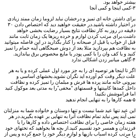
بیشتر خواهد بود.
۳-کمی اینجا و کمی آنجا
برای داشتن خانه ای تمیز و درخشان نباید لزوما زمان ممتد زیادی
در اختیار داشته باشید.در حقیقت خواهید دید که اختصاص دادن ۳۰
دقیقه در روز به کار نظافت نتایج بسیار رضایت بخشی خواهد
داشت.برای مرتب کردن لوازم و خرده ریزها یک زمان ثابت مانند
قبل از خواب یا قبل از صبحانه را کنار بگذارید در این فاصله میتوانید
به نظافت هم بپردازید مثلا بعد از دوش صبحگاهی آینه حمام را تمیز
کنید و یا کف وان را با کمی پودر یا مایع مخصوص برق بیاندازید.
۴-گاهی میانبر زدن اشکالی ندارد
اگر تا اینجا هر توصیه ای را به جز مورد اول عملی کرده و یا به هر
علت دیگر وقت کم آورده اید نگران نشوید.بخشهای اساسی و
بیرونی خانه مانند پرده ها فرش و مبلمان را تمیز کرده و نظافت
داخل کمدها کابینتها و قسمتهای “مخفی”را به مدتی بعد موکول کنید
اما فراموشش نکنید!
۵-همه کارها را به تنهایی انجام ندهید
این عید تنها عید شما نیست و تنها دوستان و خانواده شما به منزلتان
نمی آیند پس نباید تمام نظافت آنرا به تنهایی بر عهده بگیرید.در هر
هفته زمان خاصی را برای نظافت اختصاص داده و کارها را با
فرزندان و همسر خود تقسیم کنید.از بچه ها بخواهید که تختهای خود
را مرتب کرده اسباب بازیها و لوازم دیگر خود را جمع کرده و پس از