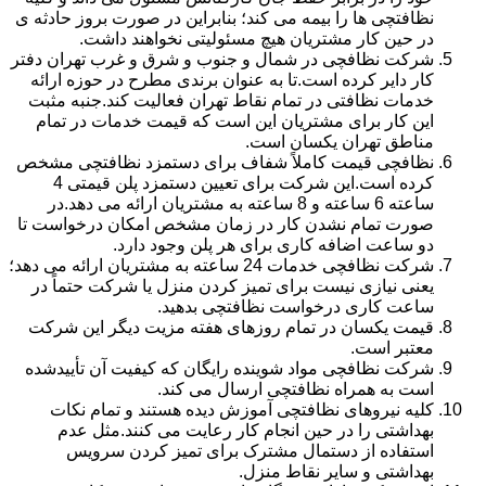
نظافتچی ها را بیمه می کند؛ بنابراین در صورت بروز حادثه ی
در حین کار مشتریان هیچ مسئولیتی نخواهند داشت.
شرکت نظافچی در شمال و جنوب و شرق و غرب تهران دفتر
کار دایر کرده است.تا به عنوان برندی مطرح در حوزه ارائه
خدمات نظافتی در تمام نقاط تهران فعالیت کند.جنبه مثبت
این کار برای مشتریان این است که قیمت خدمات در تمام
مناطق تهران یکسان است.
نظافچی قیمت کاملاً شفاف برای دستمزد نظافتچی مشخص
کرده است.این شرکت برای تعیین دستمزد پلن قیمتی 4
ساعته 6 ساعته و 8 ساعته به مشتریان ارائه می دهد.در
صورت تمام نشدن کار در زمان مشخص امکان درخواست تا
دو ساعت اضافه کاری برای هر پلن وجود دارد.
شرکت نظافچی خدمات 24 ساعته به مشتریان ارائه می دهد؛
یعنی نیازی نیست برای تمیز کردن منزل یا شرکت حتماً در
ساعت کاری درخواست نظافتچی بدهید.
قیمت یکسان در تمام روزهای هفته مزیت دیگر این شرکت
معتبر است.
شرکت نظافچی مواد شوینده رایگان که کیفیت آن تأییدشده
است به همراه نظافتچی ارسال می کند.
کلیه نیروهای نظافتچی آموزش دیده هستند و تمام نکات
بهداشتی را در حین انجام کار رعایت می کنند.مثل عدم
استفاده از دستمال مشترک برای تمیز کردن سرویس
بهداشتی و سایر نقاط منزل.