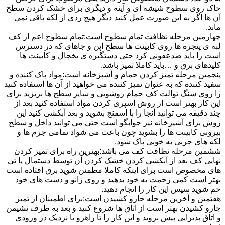
خاک روی سطوح شیشه ای و آینه و دیگری برای خشک کردن سطح
آن ها اگر به این صورت عمل کنید دیگر هیچ ردی از لکه باقی نمی
ماند.
چهارمین مرحله نظافت تمام سطوح است:تمام سطوح اعم از کف
لبه ی پنجره ها روی کابینت ها سطح اپن و جاهای که در دسترس
است را باید ضدعفونی کرد حتی دستگیره ی یخچال و کابینت ها
کلیدهای برق و …باید کاملا تمیز باشد.
پنجمین مرحله تمیز کردن حمام و آشپزخانه است:مواد پاک کننده و
سفید کننده که به عنوان تمیز کننده می خواهید از آن ها استفاده کنید
را روی سنگ توالت کف حمام روشویی و سایر سطح ها بریزید برای
این کار بهتر است از روش اسپری کردن مواد استفاده کنید بعد از
چند دقیقه می توانید آنجا را با اسفنج بشوید و بعد آبکشی کنید این
روش برای آشپزخانه نیز جوابگو است حتی می توانید داخل و سطح
بیرونی کابینت ها را بشوید چون باعث می شواد تمامی جرم ها و
لکه های چربی به خوبی پاک شود.
ششمین مرحله نظافت کف می باشد:بهترین راه برای تمیز کردن
نهایی کف بعد از آبکشی کردن خشک کردن آن توسط دستمال یا تی
های مخصوص است برای اینکه کاملا مطمئن شوید برق افتاده است
بهتر است کمی زحمت به خود بدهید و روی زانو و دست های خود
خم شوید سپس این کار را انجام دهید.
هفتمین و آخرین مرحله جارو کشیدن است:برای اطمینان از تمیز
جارو کشیدن بهتر است از اتاق ها شروع کنید و بعد به طرف نشیمن
و اتاق پذیرایی پیش بروید و این کار را تا راهرو یا نزدیک در ورودی