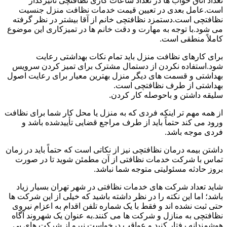
تعداد اتاق خواب ها در تعداد ساعات کاری نظافتچی تأثیرگذار
است.عامل بعدی در تعیین قیمت خدمات نظافت منزل جنسیت
نظافتچی است.دستمزد نظافتچی خانم از آقا بیشتر در نظر گرفته
می شود.با توجه به مهارت و دقت خانم ها در تمیزکاری این موضوع
کاملاً منطقی است.
برای کارهای نظافت منزل باید تمام نکات بهداشتی رعایت
شود.استفاده نکردن از دستمال مشترک برای تمیز کردن سرویس
بهداشتی و قسمت های دیگر منزل بهترین معیار برای رعایت اصول
بهداشتی از طرف نظافتچی است.
سلیقه داشتن و باحوصله کار کردن.
از همه مهم تر اینکه فردی که به منزل یا محل کار شما برای نظافت
ورود می کند حتماً باید از طرف مراجع قضایی تأییدشده باشد و
فردی موجه باشد.
داشتن بیمه درمان نظافتچی نیز از نکاتی است که حتماً باید در زمان
تماس با شرکت خدمات نظافتی از آن مطمئن شوید تا در صورت
بروز حادثه مسئولیتی متوجه شما نباشد.
شاید تعداد شرکت های خدمات نظافتی در شهر تهران بسیار زیاد
باشد؛ اما این نکته را در نظر داشته باشید که خیلی از این شرکت ها
حتی ثبت نشده اند و فقط با یک شماره تلفن اقدام به اعزام نیروی
نظافتچی به منازل و شرکت ها می کنند.به عنوان یک شهروند آگاه
هوشمندانه رفتار کنید و عواقب درخواست نیرو از شرکت های بی