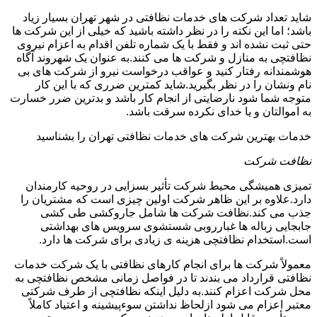
شاید تعداد شرکت های خدمات نظافتی در شهر تهران بسیار زیاد
باشد؛ اما این نکته را در نظر داشته باشید که خیلی از این شرکت ها
حتی ثبت نشده اند و فقط با یک شماره تلفن اقدام به اعزام نیروی
نظافتچی به منازل و شرکت ها می کنند.به عنوان یک شهروند آگاه
هوشمندانه رفتار کنید و عواقب درخواست نیرو از شرکت های بی
نام ونشان را در نظر بگیرید.شاید کمترین ضرری که با این کار
متوجه شما شود نارضایتی از انجام کار باشد و بدترین ضرر خسارت
به اموالتان و یا خدای نکرده سرقت باشد.
خدمات بهترین شرکت های خدمات نظافتی تهران را بشناسید
نظافت شرکت
تمیزی همیشگی محیط شرکت تأثیر بسزایی در روحیه کارمندان
دارد.علاوه بر این ظاهر شرکت اولین چیزی است که مشتریان را
جذب می کند.نظافت شرکت ها شامل جاروکشی طی کشی
جابجایی زباله ها غبارروبی شستشوی سرویس های بهداشتی
است.استخدام نظافتچی هزینه ی زیادی برای شرکت ها دارد.
معمولاً شرکت ها برای انجام کارهای نظافتی با یک شرکت خدمات
نظافتی قرارداد می بندند تا در فواصل زمانی مشخص نظافتچی به
محل شرکت اعزام کنند.به دلیل اینکه نظافتچی از طرف شرکتی
معتبر اعزام می شود ازلحاظ نداشتن سوءپیشینه و اعتیاد کاملاً