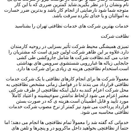
نام ونشان را در نظر بگیرید.شاید کمترین ضرری که با این کار
متوجه شما شود نارضایتی از انجام کار باشد و بدترین ضرر خسارت
به اموالتان و یا خدای نکرده سرقت باشد.
خدمات بهترین شرکت های خدمات نظافتی تهران را بشناسید
نظافت شرکت
تمیزی همیشگی محیط شرکت تأثیر بسزایی در روحیه کارمندان
دارد.علاوه بر این ظاهر شرکت اولین چیزی است که مشتریان را
جذب می کند.نظافت شرکت ها شامل جاروکشی طی کشی
جابجایی زباله ها غبارروبی شستشوی سرویس های بهداشتی
است.استخدام نظافتچی هزینه ی زیادی برای شرکت ها دارد.
معمولاً شرکت ها برای انجام کارهای نظافتی با یک شرکت خدمات
نظافتی قرارداد می بندند تا در فواصل زمانی مشخص نظافتچی به
محل شرکت اعزام کنند.به دلیل اینکه نظافتچی از طرف شرکتی
معتبر اعزام می شود ازلحاظ نداشتن سوءپیشینه و اعتیاد کاملاً
مورد تأیید و قابل اطمینان است.هزینه ی که در صورت بستن
قرارداد پرداخت می شود نیز کمتر از نرخ مصوب شرکت خدمات
نظافتی محاسبه می شود.
خدماتی که گفته شد را معمولاً تمام نظافتچی ها انجام می دهند؛ اما
حتماً از نظافتچی بخواهید داخل ماکرویو در و پنچرها و تلفن های