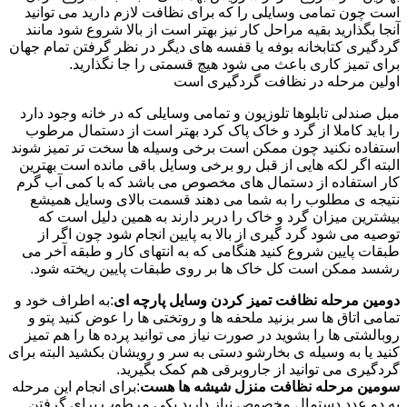
است چون تمامی وسایلی را که برای نظافت لازم دارید می توانید
آنجا بگذارید بقیه مراحل کار نیز بهتر است از بالا شروع شود مانند
گردگیری کتابخانه بوفه یا قفسه های دیگر در نظر گرفتن تمام جهان
برای تمیز کاری باعث می شود هیچ قسمتی را جا نگذارید.
اولین مرحله در نظافت گردگیری است
مبل صندلی تابلوها تلوزیون و تمامی وسایلی که در خانه وجود دارد
را باید کاملا از گرد و خاک پاک کرد بهتر است از دستمال مرطوب
استفاده نکنید چون ممکن است برخی وسیله ها سخت تر تمیز شوند
البته اگر لکه هایی از قبل رو برخی وسایل باقی مانده است بهترین
کار استفاده از دستمال های مخصوص می باشد که با کمی آب گرم
نتیجه ی مطلوب را به شما می دهند قسمت بالای وسایل همیشع
بیشترین میزان گرد و خاک را دربر دارند به همین دلیل است که
توصیه می شود گرد گیری از بالا به پایین انجام شود چون اگر از
طبقات پایین شروع کنید هنگامی که به انتهای کار و طبقه آخر می
رشسد ممکن است کل خاک ها بر روی طبقات پایین ریخته شود.
دومین مرحله نظافت تمیز کردن وسایل پارچه ای
:به اطراف خود و
تمامی اتاق ها سر بزنید ملحفه ها و روتختی ها را عوض کنید پتو و
روبالشتی ها را بشوید در صورت نیاز می توانید پرده ها را هم تمیز
کنید یا به وسیله ی بخارشو دستی به سر و رویشان بکشید البته برای
گردگیری می توانید از جاروبرقی هم کمک بگیرید.
سومین مرحله نظافت منزل شیشه ها هست
:برای انجام این مرحله
به دو عدد دستمال مخصوص نیاز دارید یکی مرطوب برای گرفتن