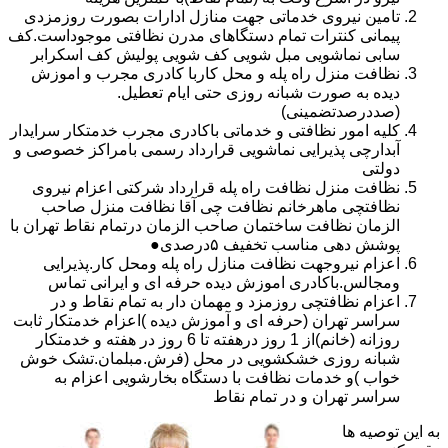
تامین نیروی خدماتی جهت منازل ادارات بصورت روزمزدی
پیمانی کنترات تمام دستگاهای مدرن نظافتی موجوداست.کف
سابی نماشویی مبل شویی کف شویی پولیش کف اسکرابر
نظافت منزل راه پله و محل کاربا کادری مجرب و اموزش
دیده به صورت شبانه روزی حتی ایام تعطیل.
(صددرصدتضمینی)
کلیه امور نظافتی و خدماتی باکادری مجرب خدمتکار سرایدار
آبدارچی پذیرایی نماشویی قرارداد رسمی بامراکز خصوصی و
دولتی
نظافت منزل نظافت راه پله قرارداد شرکتی اعزام نیروی
نظافتچی ماهرخانم نظافت چی آقا نظافت منزل صاحب
الزمان نظافت ساختمان صاحب الزمان درتمام نقاط تهران با
پوشش دهی مناسب تخفیف ۵درصدی●
اعزام نیروجهت نظافت منازل راه پله ومحل کار.پذیرایی
ومجالس.باکادری اموزش دیده حرفه ای و ایرانی تماس
اعزام نظافتچی روزمزد و مهمان دار به تمام نقاط و در
سراسر تهران (حرفه ای و آموزش دیده )اعزام خدمتکار ثابت
روزانه (خانم)از 1 روز درهفته تا 6 روز در هفته و خدمتکار
شبانه روزی خشکشویی در محل (فرش.مبلمان.تشک خوش
خواب )و خدمات نظافت با دستگاه بخارشویی اعزام به
سراسر تهران و در تمام نقاط
به این توصیه ها