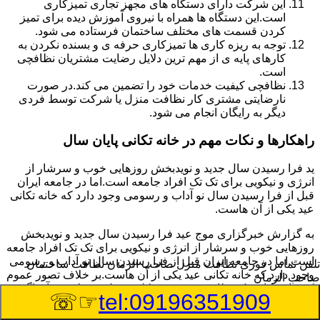
این شرکت دارای دستگاه های مجهز تجاری تمیزکاری
است.این دستگاه ها همراه با نیروی آموزش دیده برای تمیز
کردن قسمت های مختلف ساختمان فرستاده می شود.
توجه به ریزه کاری ها تمیزکاری حرفه ی و بسنده نکردن به
کارهای پایه ی از مهم ترین دلایل رضایت مشتریان نظافچی
است.
نظافچی کیفیت خدمات خود را تضمین می کند.در صورت
نارضایتی مشتری کار نظافت منزل یا شرکت توسط فردی
دیگر به رایگان انجام می شود.
راهکارها و نکات مهم در خانه تکانی پایان سال
ید فرا رسیدن سال جدید و نویدبخش روزهایی خوب و سرشار از
انرژی و نیکویی برای تک تک افراد جامعه است.اما در جامعه ایران
قبل از فرا رسیدن سال نو آداب و رسومی وجود دارد که خانه تکانی
عید یکی از آن هاست.
به گزارش خبرگزاری موج عید فرا رسیدن سال جدید و نویدبخش
روزهایی خوب و سرشار از انرژی و نیکویی برای تک تک افراد جامعه
است.اما در جامعه ایران قبل از فرا رسیدن سال نو آداب و رسومی
تلفن تماس فوری
نظافت منزل صاحب الزمان نظافت ساختمان
وجود دارد که خانه تکانی عید یکی از آن هاست.بر خلاف تصور عموم
صاحب الزمان
که خانه تکانی یک نظافت عمومی و کلی منزل به نظر می آید اگر
☞☏
tel:09196351909
بخواهیم به طور اصولی آن را انجام دهیم باید به برخی از نکات توجه
بیشتر داشته باشیم.