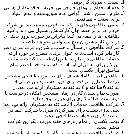
استخدام نیروی کار بومی
عدم استخدام نیروهای خارجی بی تجربه و فاقد مدارک هویتی
ملزم دانستن داشتن گواهی عدم سو پیشینه و عدم اعتیاد
برای استخدام نظافتچی
تمامی نظافتچی های شرکت نظافچی بیمه هستند.این شرکت
خود را در برابر حفظ جان کارکنانش مسئول می داند و کلیه
نظافتچی ها را بیمه می کند؛ بنابراین در صورت بروز حادثه ی
در حین کار مشتریان هیچ مسئولیتی نخواهند داشت.
شرکت نظافچی در شمال و جنوب و شرق و غرب تهران دفتر
کار دایر کرده است.تا به عنوان برندی مطرح در حوزه ارائه
خدمات نظافتی در تمام نقاط تهران فعالیت کند.جنبه مثبت
این کار برای مشتریان این است که قیمت خدمات در تمام
مناطق تهران یکسان است.
نظافچی قیمت کاملاً شفاف برای دستمزد نظافتچی مشخص
کرده است.این شرکت برای تعیین دستمزد پلن قیمتی 4
ساعته 6 ساعته و 8 ساعته به مشتریان ارائه می دهد.در
صورت تمام نشدن کار در زمان مشخص امکان درخواست تا
دو ساعت اضافه کاری برای هر پلن وجود دارد.
شرکت نظافچی خدمات 24 ساعته به مشتریان ارائه می دهد؛
یعنی نیازی نیست برای تمیز کردن منزل یا شرکت حتماً در
ساعت کاری درخواست نظافتچی بدهید.
قیمت یکسان در تمام روزهای هفته مزیت دیگر این شرکت
معتبر است.
شرکت نظافچی مواد شوینده رایگان که کیفیت آن تأییدشده