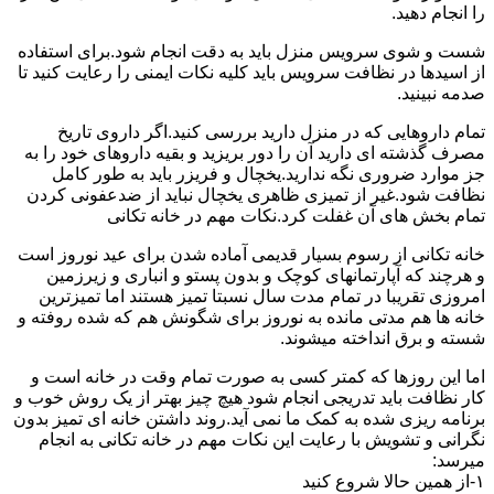
را انجام دهید.
شست و شوی سرویس منزل باید به دقت انجام شود.برای استفاده
از اسیدها در نظافت سرویس باید کلیه نکات ایمنی را رعایت کنید تا
صدمه نبینید.
تمام داروهایی که در منزل دارید بررسی کنید.اگر داروی تاریخ
مصرف گذشته ای دارید آن را دور بریزید و بقیه داروهای خود را به
جز موارد ضروری نگه ندارید.یخچال و فریزر باید به طور کامل
نظافت شود.غیر از تمیزی ظاهری یخچال نباید از ضدعفونی کردن
تمام بخش های آن غفلت کرد.نکات مهم در خانه تکانی
خانه تکانی از رسوم بسیار قدیمی آماده شدن برای عید نوروز است
و هرچند که آپارتمانهای کوچک و بدون پستو و انباری و زیرزمین
امروزی تقریبا در تمام مدت سال نسبتا تمیز هستند اما تمیزترین
خانه ها هم مدتی مانده به نوروز برای شگونش هم که شده روفته و
شسته و برق انداخته میشوند.
اما این روزها که کمتر کسی به صورت تمام وقت در خانه است و
کار نظافت باید تدریجی انجام شود هیچ چیز بهتر از یک روش خوب و
برنامه ریزی شده به کمک ما نمی آید.روند داشتن خانه ای تمیز بدون
نگرانی و تشویش با رعایت این نکات مهم در خانه تکانی به انجام
میرسد:
۱-از همین حالا شروع کنید