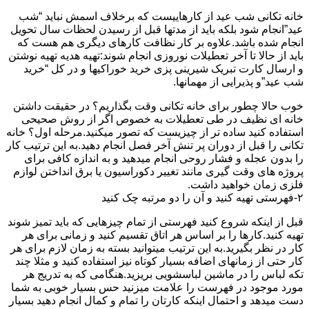
خانه تکانی شب عید از کارهاییست که برخلاف اسمش نباید “شب
عید”انجام شود بلکه باید از مدتها قبل از رسیدن لحظات سال تحویل
انجام شده باشد.علاوه بر کار نظافت کارهای دیگری هم هست که
باید از حالا تا آخر تعطیلات نوروزی انجام شوند:تهیه هدیه تهیه نوشتن
و ارسال کارت تبریک شیرینی پزی خرید خوراکیها و در کل “خرید
شب عید”و پذیرایی از مهمانها.
خوب حالا چطور برای خانه تکانی وقت بگذاریم؟ در حقیقت داشتن
خانه ای نظیف در طی تعطیلات به خصوص اگر از روش صحیحی
استفاده کنید ساده تر از چیزیست که تصور میکنید.مرحله اول؟ خانه
تکانی را قبل از دوران پر تنش آخر فصل انجام دهید.به این ترتیب کار
را بدون عجله و فشار روحی انجام میدهید و به اندازه کافی برای
پروژه های وقت گیری مانند تغییر دکوراسیون یا برق انداختن لوازم
فلزی زمان خواهید داشت.
۲-فهرستی تهیه کنید و آن را دو مرتبه چک کنید
قبل از اینکه شروع کنید فهرستی از تمام چیزهایی که باید تمیز شوند
تهیه کنید.کارها را بر اساس هر اتاق تقسیم کنید و زمانی برای هر
کار در نظر بگیرید.به این ترتیب میتوانید بسته به زمان لازم برای هر
کار حتی از زمانهای اضافه بسیار کوتاه نیز استفاده کنید و مثلا چند
تکه لباس را در ماشین لباسشویی بریزید.هنگامی که به تدریج هر
مورد موجود در فهرست را علامت میزنید حس بسیار خوبی به شما
دست میدهد و احتمال اینکه کارتان را تمام و کمال انجام دهید بسیار