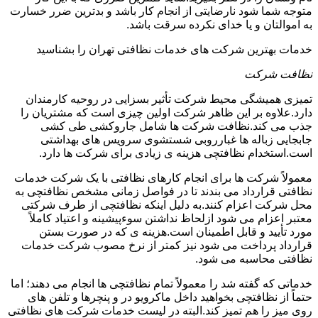
متوجه شما شود نارضایتی از انجام کار باشد و بدترین ضرر خسارت
به اموالتان و یا خدای نکرده سرقت باشد.
خدمات بهترین شرکت های خدمات نظافتی تهران را بشناسید
نظافت شرکت
تمیزی همیشگی محیط شرکت تأثیر بسزایی در روحیه کارمندان
دارد.علاوه بر این ظاهر شرکت اولین چیزی است که مشتریان را
جذب می کند.نظافت شرکت ها شامل جاروکشی طی کشی
جابجایی زباله ها غبارروبی شستشوی سرویس های بهداشتی
است.استخدام نظافتچی هزینه ی زیادی برای شرکت ها دارد.
معمولاً شرکت ها برای انجام کارهای نظافتی با یک شرکت خدمات
نظافتی قرارداد می بندند تا در فواصل زمانی مشخص نظافتچی به
محل شرکت اعزام کنند.به دلیل اینکه نظافتچی از طرف شرکتی
معتبر اعزام می شود ازلحاظ نداشتن سوءپیشینه و اعتیاد کاملاً
مورد تأیید و قابل اطمینان است.هزینه ی که در صورت بستن
قرارداد پرداخت می شود نیز کمتر از نرخ مصوب شرکت خدمات
نظافتی محاسبه می شود.
خدماتی که گفته شد را معمولاً تمام نظافتچی ها انجام می دهند؛ اما
حتماً از نظافتچی بخواهید داخل ماکرویو در و پنچرها و تلفن های
روی میز را هم تمیز کند.البته در لیست خدمات شرکت های نظافتی