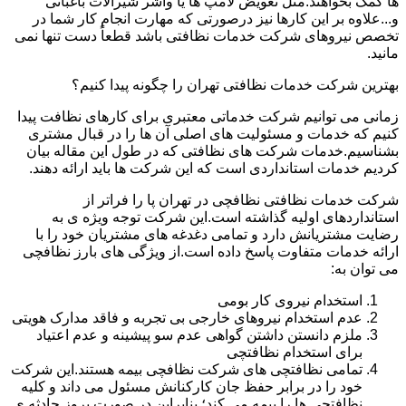
ها کمک بخواهند.مثل تعویض لامپ ها یا واشر شیرآلات باغبانی
و...علاوه بر این کارها نیز درصورتی که مهارت انجام کار شما در
تخصص نیروهای شرکت خدمات نظافتی باشد قطعاً دست تنها نمی
مانید.
بهترین شرکت خدمات نظافتی تهران را چگونه پیدا کنیم؟
زمانی می توانیم شرکت خدماتی معتبری برای کارهای نظافت پیدا
کنیم که خدمات و مسئولیت های اصلی آن ها را در قبال مشتری
بشناسیم.خدمات شرکت های نظافتی که در طول این مقاله بیان
کردیم خدمات استانداردی است که این شرکت ها باید ارائه دهند.
شرکت خدمات نظافتی نظافچی در تهران پا را فراتر از
استانداردهای اولیه گذاشته است.این شرکت توجه ویژه ی به
رضایت مشتریانش دارد و تمامی دغدغه های مشتریان خود را با
ارائه خدمات متفاوت پاسخ داده است.از ویژگی های بارز نظافچی
می توان به:
استخدام نیروی کار بومی
عدم استخدام نیروهای خارجی بی تجربه و فاقد مدارک هویتی
ملزم دانستن داشتن گواهی عدم سو پیشینه و عدم اعتیاد
برای استخدام نظافتچی
تمامی نظافتچی های شرکت نظافچی بیمه هستند.این شرکت
خود را در برابر حفظ جان کارکنانش مسئول می داند و کلیه
نظافتچی ها را بیمه می کند؛ بنابراین در صورت بروز حادثه ی