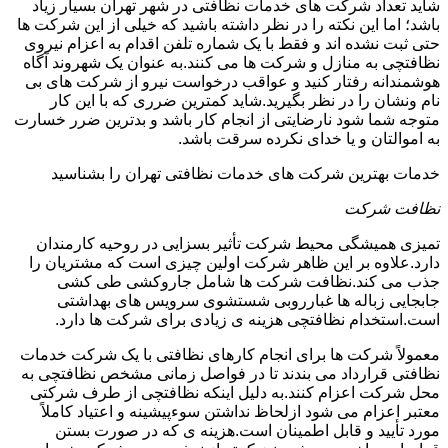
شاید تعداد شرکت های خدمات نظافتی در شهر تهران بسیار زیاد
باشد؛ اما این نکته را در نظر داشته باشید که خیلی از این شرکت ها
حتی ثبت نشده اند و فقط با یک شماره تلفن اقدام به اعزام نیروی
نظافتچی به منازل و شرکت ها می کنند.به عنوان یک شهروند آگاه
هوشمندانه رفتار کنید و عواقب درخواست نیرو از شرکت های بی
نام ونشان را در نظر بگیرید.شاید کمترین ضرری که با این کار
متوجه شما شود نارضایتی از انجام کار باشد و بدترین ضرر خسارت
به اموالتان و یا خدای نکرده سرقت باشد.
خدمات بهترین شرکت های خدمات نظافتی تهران را بشناسید
نظافت شرکت
تمیزی همیشگی محیط شرکت تأثیر بسزایی در روحیه کارمندان
دارد.علاوه بر این ظاهر شرکت اولین چیزی است که مشتریان را
جذب می کند.نظافت شرکت ها شامل جاروکشی طی کشی
جابجایی زباله ها غبارروبی شستشوی سرویس های بهداشتی
است.استخدام نظافتچی هزینه ی زیادی برای شرکت ها دارد.
معمولاً شرکت ها برای انجام کارهای نظافتی با یک شرکت خدمات
نظافتی قرارداد می بندند تا در فواصل زمانی مشخص نظافتچی به
محل شرکت اعزام کنند.به دلیل اینکه نظافتچی از طرف شرکتی
معتبر اعزام می شود ازلحاظ نداشتن سوءپیشینه و اعتیاد کاملاً
مورد تأیید و قابل اطمینان است.هزینه ی که در صورت بستن