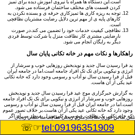
است.این دستگاه ها همراه با نیروی آموزش دیده برای تمیز
کردن قسمت های مختلف ساختمان فرستاده می شود.
توجه به ریزه کاری ها تمیزکاری حرفه ی و بسنده نکردن به
کارهای پایه ی از مهم ترین دلایل رضایت مشتریان نظافچی
است.
نظافچی کیفیت خدمات خود را تضمین می کند.در صورت
نارضایتی مشتری کار نظافت منزل یا شرکت توسط فردی
دیگر به رایگان انجام می شود.
راهکارها و نکات مهم در خانه تکانی پایان سال
ید فرا رسیدن سال جدید و نویدبخش روزهایی خوب و سرشار از
انرژی و نیکویی برای تک تک افراد جامعه است.اما در جامعه ایران
قبل از فرا رسیدن سال نو آداب و رسومی وجود دارد که خانه تکانی
عید یکی از آن هاست.
به گزارش خبرگزاری موج عید فرا رسیدن سال جدید و نویدبخش
روزهایی خوب و سرشار از انرژی و نیکویی برای تک تک افراد جامعه
است.اما در جامعه ایران قبل از فرا رسیدن سال نو آداب و رسومی
وجود دارد که خانه تکانی عید یکی از آن هاست.بر خلاف تصور عموم
که خانه تکانی یک نظافت عمومی و کلی منزل به نظر می آید اگر
تلفن تماس فوری
نظافت منزل زنجان نظافت ساختمان زنجان
بخواهیم به طور اصولی آن را انجام دهیم باید به برخی از نکات توجه
☞☏
tel:09196351909
بیشتر داشته باشیم.