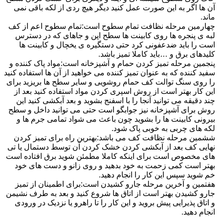
آن ها اگر به این صورت عمل کنید دیگر هیچ ردی از لکه باقی نمی
ماند.
چهارمین مرحله نظافت تمام سطوح است:تمام سطوح اعم از کف
لبه ی پنجره ها روی کابینت ها سطح اپن و جاهای که در دسترس
است را باید ضدعفونی کرد حتی دستگیره ی یخچال و کابینت ها
کلیدهای برق و …باید کاملا تمیز باشد.
پنجمین مرحله تمیز کردن حمام و آشپزخانه است:مواد پاک کننده و
سفید کننده که به عنوان تمیز کننده می خواهید از آن ها استفاده کنید
را روی سنگ توالت کف حمام روشویی و سایر سطح ها بریزید برای
این کار بهتر است از روش اسپری کردن مواد استفاده کنید بعد از
چند دقیقه می توانید آنجا را با اسفنج بشوید و بعد آبکشی کنید این
روش برای آشپزخانه نیز جوابگو است حتی می توانید داخل و سطح
بیرونی کابینت ها را بشوید چون باعث می شواد تمامی جرم ها و
لکه های چربی به خوبی پاک شود.
ششمین مرحله نظافت کف می باشد:بهترین راه برای تمیز کردن
نهایی کف بعد از آبکشی کردن خشک کردن آن توسط دستمال یا تی
های مخصوص است برای اینکه کاملا مطمئن شوید برق افتاده است
بهتر است کمی زحمت به خود بدهید و روی زانو و دست های خود
خم شوید سپس این کار را انجام دهید.
هفتمین و آخرین مرحله جارو کشیدن است:برای اطمینان از تمیز
جارو کشیدن بهتر است از اتاق ها شروع کنید و بعد به طرف نشیمن
و اتاق پذیرایی پیش بروید و این کار را تا راهرو یا نزدیک در ورودی
انجام دهید.