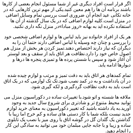
اگر قرار است افراد دیگری غیر از شما مسئول انجام بعضی از کارها
باشند برنامه آن ها را هم معین کنید.یکی از مهم ترین کارهایی که در
خانه تکانی عید انجام آن ضروری است بررسی تمام وسایل اضافی
در منزل است.کلیه لوازم اضافی که در یک سال گذشته از آن ها
استفاده نکرده اید به بهانه «روز مبادا»در منزل نگه داری نکنید.
هر یک از افراد خانواده نیز باید لباس ها و لوازم اضافی شخصی خود
را بررسی و چنان چه وسیله یا لباس اضافی دارند حتما آن را به
دیگران که نیاز دارند اختصاص دهند.تمیز کردن هر بخش از منزل هم
اصول خاص خود را دارد.نظافت هر اتاق باید از سقف و بعد لوستر
آن آغاز شود و سپس با شستن پرده ها و تمیزی پنجره ها درها و
دیوارها ادامه یابد.
تمام کمدهای هر اتاق باید به دقت تمیز و مرتب و لوازم چیده شده
در آن یادداشت و به در کمد نصب شود.تک تک لوازمی که در یک اتاق
است باید به دقت نظافت گردگیری و لکه گیری شود.
ملافه ها شسته و اتو شود.با تغییرات ساده در دکوراسیون منزل می
توانید محیط متنوع تر و شادتری برای شروع سال جدید به وجود
آورید.به یاد داشته باشید که تغییر دکوراسیون به معنای خرید لوازم
جدید نیست بلکه شما با کار دستی های ساده و کم خرج اما زیبا با
گذاشتن یک گلدان گل در گوشه اتاق یا روی میز با نصب یک تابلوی
ساده و زیبا و با جابه جایی مبلمان خود می توانید به سادگی این کار
را انجام دهید.