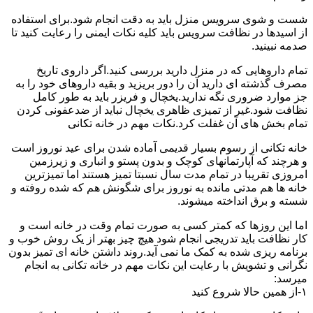
شست و شوی سرویس منزل باید به دقت انجام شود.برای استفاده
از اسیدها در نظافت سرویس باید کلیه نکات ایمنی را رعایت کنید تا
صدمه نبینید.
تمام داروهایی که در منزل دارید بررسی کنید.اگر داروی تاریخ
مصرف گذشته ای دارید آن را دور بریزید و بقیه داروهای خود را به
جز موارد ضروری نگه ندارید.یخچال و فریزر باید به طور کامل
نظافت شود.غیر از تمیزی ظاهری یخچال نباید از ضدعفونی کردن
تمام بخش های آن غفلت کرد.نکات مهم در خانه تکانی
خانه تکانی از رسوم بسیار قدیمی آماده شدن برای عید نوروز است
و هرچند که آپارتمانهای کوچک و بدون پستو و انباری و زیرزمین
امروزی تقریبا در تمام مدت سال نسبتا تمیز هستند اما تمیزترین
خانه ها هم مدتی مانده به نوروز برای شگونش هم که شده روفته و
شسته و برق انداخته میشوند.
اما این روزها که کمتر کسی به صورت تمام وقت در خانه است و
کار نظافت باید تدریجی انجام شود هیچ چیز بهتر از یک روش خوب و
برنامه ریزی شده به کمک ما نمی آید.روند داشتن خانه ای تمیز بدون
نگرانی و تشویش با رعایت این نکات مهم در خانه تکانی به انجام
میرسد:
۱-از همین حالا شروع کنید