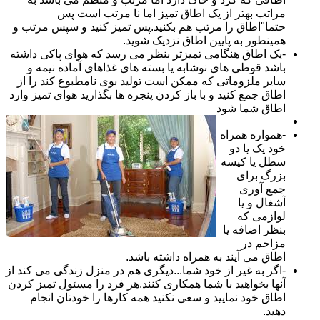
مراتب بهتر از یک اطاق تمیز اما نا مرتب است پس
حتما"اطاق را مرتب هم بکنید.پس تمیز کنید و سپس مرتب و
همینطور به پایین اطاق نزدیک شوید.
-یک اطاق هنگامی تمیزتر بنظر می رسد که هوای پاکی داشته
باشد قوطی های نوشابه یا بسته های غذاهای آماده نیمه و
سایر ملزوماتی که ممکن است تولید بوی نامطبوع کند را از
اطاق جمع کنید و با باز کردن پنجره ها بگذارید هوای تمیز وارد
اطاق شما شود
-همواره همراه
خود یک یا دو
سطل یا کیسه
بزرگ برای
جمع آوری
آشغال و یا
لوازمی که
بنظر اضافه یا
مزاحم در
اطاق می آیند به همراه داشته باشد.
-اگر به غیر از خود شما...دیگری هم در منزل زندگی می کند از
آنها بخواهید با شما همکاری کنند.هر فرد را مسئول تمیز کردن
اطاق خود نمایید و سعی نکنید همه کارها را خودتان انجام
دهید.