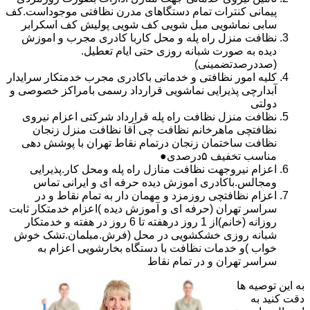
پیمانی کنترات تمام دستگاهای مدرن نظافتی موجوداست.کف
سابی نماشویی مبل شویی کف شویی پولیش کف اسکرابر
نظافت منزل راه پله و محل کاربا کادری مجرب و اموزش
دیده به صورت شبانه روزی حتی ایام تعطیل.
(صددرصدتضمینی)
کلیه امور نظافتی و خدماتی باکادری مجرب خدمتکار سرایدار
آبدارچی پذیرایی نماشویی قرارداد رسمی بامراکز خصوصی و
دولتی
نظافت منزل نظافت راه پله قرارداد شرکتی اعزام نیروی
نظافتچی ماهرخانم نظافت چی آقا نظافت منزل زنجان
نظافت ساختمان زنجان درتمام نقاط تهران با پوشش دهی
مناسب تخفیف ۵درصدی●
اعزام نیروجهت نظافت منازل راه پله ومحل کار.پذیرایی
ومجالس.باکادری اموزش دیده حرفه ای و ایرانی تماس
اعزام نظافتچی روزمزد و مهمان دار به تمام نقاط و در
سراسر تهران (حرفه ای و آموزش دیده )اعزام خدمتکار ثابت
روزانه (خانم)از 1 روز درهفته تا 6 روز در هفته و خدمتکار
شبانه روزی خشکشویی در محل (فرش.مبلمان.تشک خوش
خواب )و خدمات نظافت با دستگاه بخارشویی اعزام به
سراسر تهران و در تمام نقاط
به این توصیه ها
دقت کنید به