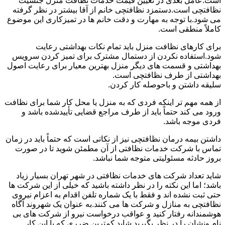
است.عامل بعدی در تعیین قیمت خدمات نظافت منزل جنسیت
نظافتچی است.دستمزد نظافتچی خانم از آقا بیشتر در نظر گرفته
می شود.با توجه به مهارت و دقت خانم ها در تمیزکاری این موضوع
کاملاً منطقی است.
برای کارهای نظافت منزل باید تمام نکات بهداشتی رعایت
شود.استفاده نکردن از دستمال مشترک برای تمیز کردن سرویس
بهداشتی و قسمت های دیگر منزل بهترین معیار برای رعایت اصول
بهداشتی از طرف نظافتچی است.
سلیقه داشتن و باحوصله کار کردن.
از همه مهم تر اینکه فردی که به منزل یا محل کار شما برای نظافت
ورود می کند حتماً باید از طرف مراجع قضایی تأییدشده باشد و
فردی موجه باشد.
داشتن بیمه درمان نظافتچی نیز از نکاتی است که حتماً باید در زمان
تماس با شرکت خدمات نظافتی از آن مطمئن شوید تا در صورت
بروز حادثه مسئولیتی متوجه شما نباشد.
شاید تعداد شرکت های خدمات نظافتی در شهر تهران بسیار زیاد
باشد؛ اما این نکته را در نظر داشته باشید که خیلی از این شرکت ها
حتی ثبت نشده اند و فقط با یک شماره تلفن اقدام به اعزام نیروی
نظافتچی به منازل و شرکت ها می کنند.به عنوان یک شهروند آگاه
هوشمندانه رفتار کنید و عواقب درخواست نیرو از شرکت های بی
نام ونشان را در نظر بگیرید.شاید کمترین ضرری که با این کار