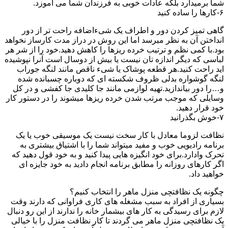
شما برمیدارد بلکه عادات خوبی به فرزندان شما می آموزد.
۶-کارها را ساده کنید
گاهی تمیز کردن دور و اطراف یک شیءاضافه راحت تر از دور
انداختن آن به نظر میرسد اما این روش در دراز مدت کارساز نخواهد
بود.با کمی نظم و ترتیب خرده ریزها را کاهش دهید.خود را از شر هر
لباسی که دیگر اندازه تان نیست یا بیش از دوسال است آنرا نپوشیده
اید راحت کنید.هر قطعه پوشاک یا شیء ناقص مانند لنگه جوراب
لنگه گوشواره بدلی ظروف شکسته ای که دوباره چسبانده شده
و…را دور بیاندازید.تهیه لوازمی مانند جا کلیدی جا کفشی و در کل
وسایلی که موجب مرتب شدن خرده ریزها میشوند را در دستور کار
خود قرار دهید.
۷-خوش بگذرانید
نظافت لزوما معادل با کار سخت نیست یک موسیقی خوب یا یک
برنامه رادیویی خوب و مفید میتواند شما را با اشتیاق بیشتری به
تحرک وادارد.برای خود انگیزه هایی پیدا کنید و به خود قول دهید که
اگر کارهای روزانه را مطابق برنامه انجام دادید به خود جایزه ای
خواهید داد.
چگونه یک نظافتچی منزل ماهر را انتخاب کنیم؟
بسیاری از افراد به سبب مشغله های کاری فراوانی که دارند وقت
لازم برای رسیدگی به کار های بیشمار خانه را ندارند از این رو دنبال
یک نظافتچی منزل ماهر می گردند تا کار نظافت منزل را با خیالی