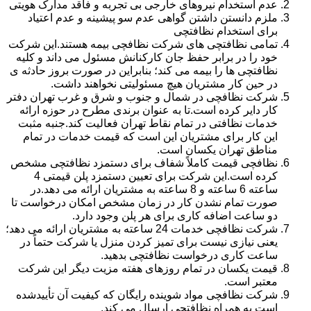
عدم استخدام نیروهای خارجی بی تجربه و فاقد مدارک هویتی
ملزم دانستن داشتن گواهی عدم سو پیشینه و عدم اعتیاد
برای استخدام نظافتچی
تمامی نظافتچی های شرکت نظافچی بیمه هستند.این شرکت
خود را در برابر حفظ جان کارکنانش مسئول می داند و کلیه
نظافتچی ها را بیمه می کند؛ بنابراین در صورت بروز حادثه ی
در حین کار مشتریان هیچ مسئولیتی نخواهند داشت.
شرکت نظافچی در شمال و جنوب و شرق و غرب تهران دفتر
کار دایر کرده است.تا به عنوان برندی مطرح در حوزه ارائه
خدمات نظافتی در تمام نقاط تهران فعالیت کند.جنبه مثبت
این کار برای مشتریان این است که قیمت خدمات در تمام
مناطق تهران یکسان است.
نظافچی قیمت کاملاً شفاف برای دستمزد نظافتچی مشخص
کرده است.این شرکت برای تعیین دستمزد پلن قیمتی 4
ساعته 6 ساعته و 8 ساعته به مشتریان ارائه می دهد.در
صورت تمام نشدن کار در زمان مشخص امکان درخواست تا
دو ساعت اضافه کاری برای هر پلن وجود دارد.
شرکت نظافچی خدمات 24 ساعته به مشتریان ارائه می دهد؛
یعنی نیازی نیست برای تمیز کردن منزل یا شرکت حتماً در
ساعت کاری درخواست نظافتچی بدهید.
قیمت یکسان در تمام روزهای هفته مزیت دیگر این شرکت
معتبر است.
شرکت نظافچی مواد شوینده رایگان که کیفیت آن تأییدشده
است به همراه نظافتچی ارسال می کند.