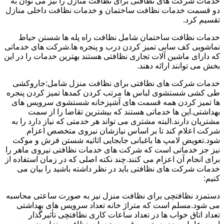
خدمات شرکت های نظافتی برای نظافت منازل را نیز می توان به
دو قسمت خدمات نظافت ساختمان و خدمات نظافت داخلی منازل
تقسیم کرد.
خدمات نظافت ساختمان شامل نظافت راه پله ها شستن حیاط
نماشویی کف سابی تمیز کردن درب و پنجره ها.شرکت های خدماتی
که دارای ماشین آلات تجاری نظافتی هستند بهترین خدمات را در این
بخش می توانند ارائه دهند.
خدمات شرکت های نظافتی برای نظافت منزل شامل:جاروکشی
طی کشی شستشوی لباس ها مرتب کردن کمدها تمیز کردن پنجره
ها تمیز کردن همه قسمت های آشپزخانه شستشوی سرویس های
بهداشتی.این ها خدماتی هستند که بیشترین تقاضا را از سمت
مشتریان دارند.البته مشتری می تواند هر خدمتی که نیاز دارد را به
شرکت اعلام کند تا بر اساس نیازشان نیروی متخصص اعزام
شود.تعویض لامپ ها باغبانی جابجایی اثاثیه شستن فرش و موکت
نیز جز خدماتی است که شرکت های خدمات نظافتی نیروی ماهر را
برای انجام آن اعزام می کنند.چند نکته اصلی که در زمان استفاده از
خدمات شرکت های نظافتی باید در نظر داشته باشید را بیان می
کنیم:
دستمزد نظافتچی برای نظافت منزل نیز به صورت ساعتی محاسبه
می شود.مسلم است که متراژ خانه تعداد سرویس های بهداشتی
تعداد اتاق خواب ها در تعداد ساعات کاری نظافتچی تأثیرگذار