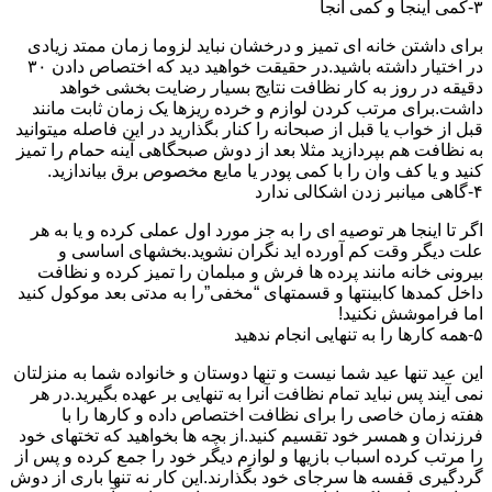
۳-کمی اینجا و کمی آنجا
برای داشتن خانه ای تمیز و درخشان نباید لزوما زمان ممتد زیادی
در اختیار داشته باشید.در حقیقت خواهید دید که اختصاص دادن ۳۰
دقیقه در روز به کار نظافت نتایج بسیار رضایت بخشی خواهد
داشت.برای مرتب کردن لوازم و خرده ریزها یک زمان ثابت مانند
قبل از خواب یا قبل از صبحانه را کنار بگذارید در این فاصله میتوانید
به نظافت هم بپردازید مثلا بعد از دوش صبحگاهی آینه حمام را تمیز
کنید و یا کف وان را با کمی پودر یا مایع مخصوص برق بیاندازید.
۴-گاهی میانبر زدن اشکالی ندارد
اگر تا اینجا هر توصیه ای را به جز مورد اول عملی کرده و یا به هر
علت دیگر وقت کم آورده اید نگران نشوید.بخشهای اساسی و
بیرونی خانه مانند پرده ها فرش و مبلمان را تمیز کرده و نظافت
داخل کمدها کابینتها و قسمتهای “مخفی”را به مدتی بعد موکول کنید
اما فراموشش نکنید!
۵-همه کارها را به تنهایی انجام ندهید
این عید تنها عید شما نیست و تنها دوستان و خانواده شما به منزلتان
نمی آیند پس نباید تمام نظافت آنرا به تنهایی بر عهده بگیرید.در هر
هفته زمان خاصی را برای نظافت اختصاص داده و کارها را با
فرزندان و همسر خود تقسیم کنید.از بچه ها بخواهید که تختهای خود
را مرتب کرده اسباب بازیها و لوازم دیگر خود را جمع کرده و پس از
گردگیری قفسه ها سرجای خود بگذارند.این کار نه تنها باری از دوش