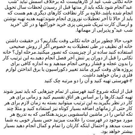
خانه تکانی شب عید از کارهاییست که برخلاف اسمش نباید “شب
عید”انجام شود بلکه باید از مدتها قبل از رسیدن لحظات سال تحویل
انجام شده باشد.علاوه بر کار نظافت کارهای دیگری هم هست که
باید از حالا تا آخر تعطیلات نوروزی انجام شوند:تهیه هدیه تهیه نوشتن
و ارسال کارت تبریک شیرینی پزی خرید خوراکیها و در کل “خرید
شب عید”و پذیرایی از مهمانها.
خوب حالا چطور برای خانه تکانی وقت بگذاریم؟ در حقیقت داشتن
خانه ای نظیف در طی تعطیلات به خصوص اگر از روش صحیحی
استفاده کنید ساده تر از چیزیست که تصور میکنید.مرحله اول؟ خانه
تکانی را قبل از دوران پر تنش آخر فصل انجام دهید.به این ترتیب کار
را بدون عجله و فشار روحی انجام میدهید و به اندازه کافی برای
پروژه های وقت گیری مانند تغییر دکوراسیون یا برق انداختن لوازم
فلزی زمان خواهید داشت.
۲-فهرستی تهیه کنید و آن را دو مرتبه چک کنید
قبل از اینکه شروع کنید فهرستی از تمام چیزهایی که باید تمیز شوند
تهیه کنید.کارها را بر اساس هر اتاق تقسیم کنید و زمانی برای هر
کار در نظر بگیرید.به این ترتیب میتوانید بسته به زمان لازم برای هر
کار حتی از زمانهای اضافه بسیار کوتاه نیز استفاده کنید و مثلا چند
تکه لباس را در ماشین لباسشویی بریزید.هنگامی که به تدریج هر
مورد موجود در فهرست را علامت میزنید حس بسیار خوبی به شما
دست میدهد و احتمال اینکه کارتان را تمام و کمال انجام دهید بسیار
بیشتر خواهد بود.