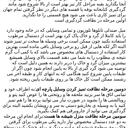
آنجا بگذارید بقیه مراحل کار نیز بهتر است از بالا شروع شود مانند
گردگیری کتابخانه بوفه یا قفسه های دیگر در نظر گرفتن تمام جهان
برای تمیز کاری باعث می شود هیچ قسمتی را جا نگذارید.
اولین مرحله در نظافت گردگیری است
مبل صندلی تابلوها تلوزیون و تمامی وسایلی که در خانه وجود دارد
را باید کاملا از گرد و خاک پاک کرد بهتر است از دستمال مرطوب
استفاده نکنید چون ممکن است برخی وسیله ها سخت تر تمیز شوند
البته اگر لکه هایی از قبل رو برخی وسایل باقی مانده است بهترین
کار استفاده از دستمال های مخصوص می باشد که با کمی آب گرم
نتیجه ی مطلوب را به شما می دهند قسمت بالای وسایل همیشع
بیشترین میزان گرد و خاک را دربر دارند به همین دلیل است که
توصیه می شود گرد گیری از بالا به پایین انجام شود چون اگر از
طبقات پایین شروع کنید هنگامی که به انتهای کار و طبقه آخر می
رشسد ممکن است کل خاک ها بر روی طبقات پایین ریخته شود.
دومین مرحله نظافت تمیز کردن وسایل پارچه ای
:به اطراف خود و
تمامی اتاق ها سر بزنید ملحفه ها و روتختی ها را عوض کنید پتو و
روبالشتی ها را بشوید در صورت نیاز می توانید پرده ها را هم تمیز
کنید یا به وسیله ی بخارشو دستی به سر و رویشان بکشید البته برای
گردگیری می توانید از جاروبرقی هم کمک بگیرید.
سومین مرحله نظافت منزل شیشه ها هست
:برای انجام این مرحله
به دو عدد دستمال مخصوص نیاز دارید یکی مرطوب برای گرفتن
خاک روی سطوح شیشه ای و آینه و دیگری برای خشک کردن سطح