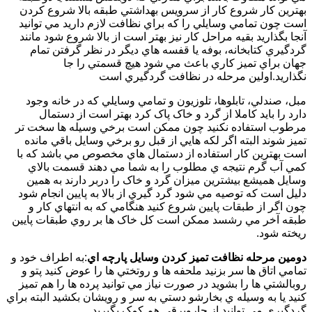
بهترين کار شروع کار از سرويس بهداشتي طبقه بالا شروع کردن
است چون تمامي وسايلي را که براي نظافت لازم داريد مي توانيد
آنجا بگذاريد بقيه مراحل کار نيز بهتر است از بالا شروع شود مانند
گردگيري کتابخانه، بوفه يا قفسه هاي ديگر در نظر گرفتن تمام
جهان براي تميز کاري باعث مي شود هيچ قسمتي را جا
نگذاريد.اولين مرحله در نظافت گردگيري است
مبل، صندلي، تابلوها، تلوزيون و تمامي وسايلي که در خانه وجود
دارد را بايد کاملا از گرد و خاک پاک کرد بهتر است از دستمال
مرطوب استفاده نکنيد چون ممکن است برخي وسيله ها سخت تر
تميز شوند البته اگر لکه هايي از قبل رو برخي وسايل باقي مانده
است بهترين کار استفاده از دستمال هاي مخصوص مي باشد که با
کمي آب گرم نتيجه ي مطلوب را به شما مي دهند قسمت بالاي
وسايل هميشع بيشترين ميزان گرد و خاک را دربر دارند به همين
دليل است که توصيه مي شود گرد گيري از بالا به پايين انجام شود
چون اگر از طبقات پايين شروع کنيد هنگامي که به انتهاي کار و
طبقه آخر مي رشسد ممکن است کل خاک ها بر روي طبقات پايين
ريخته شود.
دومين مرحله نظافت تميز کردن وسايل پارچه اي
:به اطراف خود و
تمامي اتاق ها سر بزنيد ملحفه ها و روتختي ها را عوض کنيد پتو و
روبالشتي ها را بشويد در صورت نياز مي توانيد پرده ها را هم تميز
کنيد يا به وسيله ي بخارشو دستي به سر و رويشان بکشيد البته براي
گردگيري مي توانيد از جاروبرقي هم کمک بگيريد.