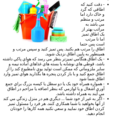
- دقت کنيد که
اطاقي که گرد
و خاک دارد اما
مرتب و منظم
مي باشد به
مراتب بهتر از
يک اطاق تميز
اما نا مرتب
است پس حتما
اطاق را مرتب هم بکنيد. پس تميز کنيد و سپس مرتب و
همينطور به پايين اطاق نزديک شويد.
- يک اطاق هنگامي تميزتر بنظر مي رسد که هواي پاکي داشته
باشد، قوطي هاي نوشابه يا بسته هاي غذاهاي آماده نيمه و
ساير ملزوماتي که ممکن است توليد بوي نامطبوع کند را از
اطاق جمع کنيد و با باز کردن پنجره ها بگذاريد هواي تميز وارد
اطاق شما شود
- همواره همراه خود يک يا دو سطل يا کيسه بزرگ براي جمع
آوري آشغال و يا لوازمي که بنظر اضافه يا مزاحم در اطاق
مي آيند به همراه داشته باشد.
- اگر به غير از خود شما ... ديگري هم در منزل زندگي مي کند
از آنها بخواهيد با شما همکاري کنند. هر فرد را مسئول تميز
کردن اطاق خود نماييد و سعي نکنيد همه کارها را خودتان
انجام دهيد.