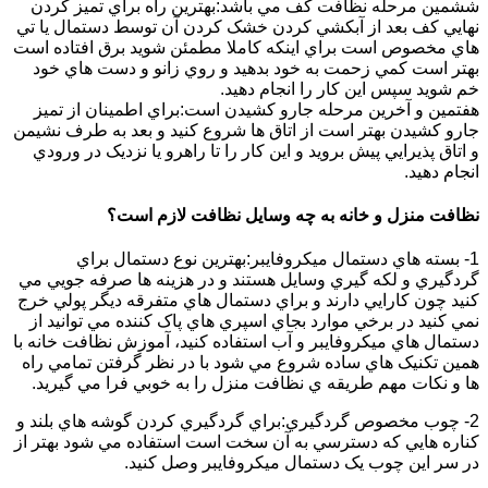
ششمين مرحله نظافت کف مي باشد:بهترين راه براي تميز کردن
نهايي کف بعد از آبکشي کردن خشک کردن آن توسط دستمال يا تي
هاي مخصوص است براي اينکه کاملا مطمئن شويد برق افتاده است
بهتر است کمي زحمت به خود بدهيد و روي زانو و دست هاي خود
خم شويد سپس اين کار را انجام دهيد.
هفتمين و آخرين مرحله جارو کشيدن است:براي اطمينان از تميز
جارو کشيدن بهتر است از اتاق ها شروع کنيد و بعد به طرف نشيمن
و اتاق پذيرايي پيش برويد و اين کار را تا راهرو يا نزديک در ورودي
انجام دهيد.
نظافت منزل و خانه به چه وسايل نظافت لازم است؟
1- بسته هاي دستمال ميکروفايبر:بهترين نوع دستمال براي
گردگيري و لکه گيري وسايل هستند و در هزينه ها صرفه جويي مي
کنيد چون کارايي دارند و براي دستمال هاي متفرقه ديگر پولي خرج
نمي کنيد در برخي موارد بجاي اسپري هاي پاک کننده مي توانيد از
دستمال هاي ميکروفايبر و آب استفاده کنيد، آموزش نظافت خانه با
همين تکنيک هاي ساده شروع مي شود با در نظر گرفتن تمامي راه
ها و نکات مهم طريقه ي نظافت منزل را به خوبي فرا مي گيريد.
2- چوب مخصوص گردگيري:براي گردگيري کردن گوشه هاي بلند و
کناره هايي که دسترسي به آن سخت است استفاده مي شود بهتر از
در سر اين چوب يک دستمال ميکروفايبر وصل کنيد.