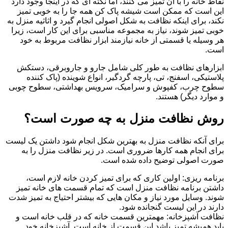
نقاط خانه را با آن تمیز می کنند، اما نکته ای که در اینجا وجود دارد
این است که ممکن است شیشه پاک کن همه جا را به خوبی تمیز
نکند، برای اینکه نظافت به شکل اصولی انجام گیرد و اثاثیه منزل به
خوبی تمیز شوند، نیاز به مجموعه مناسبی برای این کار است، زیرا
هر وسیله یا قسمتی از خانه نیازمند ابزار نظافت مربوط به خود
است.
ابزارهای نظافت به طور کلی شامل جارو و جاروبرقی، دستکش
پلاستیکی، اسفنج، تی، پارچه گردگیر، انواع شوینده (پاک کننده
سطوح چرب، کفپوش و سرامیک، سرویس بهداشتی، سطوح چوبی
و موارد دیگر) هستند.
روش نظافت منزل به چه صورت است؟
برای آنکه نظافت منزل به بهترین شکل انجام شود داشتن یک لیست
برای انجام همه کارها ضروری است. در زیر نظافت منزل را به
صورت اصولی توضیح داده شده است.
برنامه ریزی: اولین کاری که برای تمیز کردن خانه لازم است،
داشتن برنامه نظافت منزل است که تمام قسمت های خانه تمیز
شوند. وسایل مورد نیاز و مکان هایی که بیشتر احتیاج به تمیز شدت
دارند در این لیست گنجانده شود.
نظافت آشپزخانه: مهمترین قسمت خانه که در قلب خانه است و
باید همیشه تمیز باشد این قسمت از خانه است. آشپزخانه خود