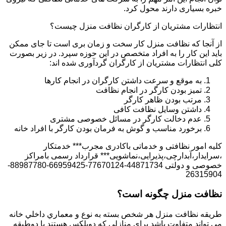
خبره بسیاری دارند محول کرد.
انتظارات مشتریان از کارگران نظافت منزل چیست؟
از آنجا که نظافت منزل کار سخت و زمان بری است تا جای ممکن
باید این کار را به افراد متخصص در این حوزه سپرد. در زیر بصورت
کلی انتظارات مشتریان از کارگران گردآوری شده اند:
به موقع و سرعت داشتن کارگران در انجام کارها
تمیز بودن کارگر در انجام نظافت
مرتب بودن ظاهر کارگر
داشتن وسایل نظافت کافی
عدم دخالت کارگر در مسائل خصوصی مشتری
برخورد مناسب و گوش به فرمان بودن کارگر با افراد خانه
کلیه امور نظافتی و خدماتی باکادری مجرب*** خدمتکار
،سرایدار،آبدارچی،پذیرایی،نماشویی*** قرارداد رسمی بامراکز
خصوصی و دولتی 44871734-77670124-66959425-88987780-
26315904
نظافت منزل چگونه است؟
طريقه نظافت منزل هر شخص بسته به نوع و معماري داخلي خانه
مي تواند متفاوت باشد براي منازلي که دوبلکس هستند يا دوطبقه