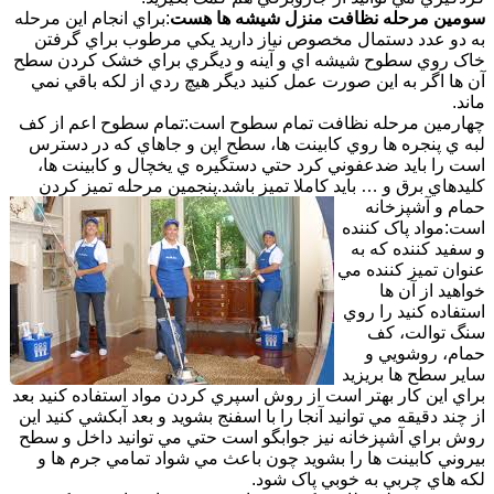
سومين مرحله نظافت منزل شيشه ها هست
:براي انجام اين مرحله
به دو عدد دستمال مخصوص نياز داريد يکي مرطوب براي گرفتن
خاک روي سطوح شيشه اي و آينه و ديگري براي خشک کردن سطح
آن ها اگر به اين صورت عمل کنيد ديگر هيچ ردي از لکه باقي نمي
ماند.
چهارمين مرحله نظافت تمام سطوح است:تمام سطوح اعم از کف
لبه ي پنجره ها روي کابينت ها، سطح اپن و جاهاي که در دسترس
است را بايد ضدعفوني کرد حتي دستگيره ي يخچال و کابينت ها،
کليدهاي برق و … بايد کاملا تميز باشد.
پنجمين مرحله تميز کردن
حمام و آشپزخانه
است:مواد پاک کننده
و سفيد کننده که به
عنوان تميز کننده مي
خواهيد از آن ها
استفاده کنيد را روي
سنگ توالت، کف
حمام، روشويي و
ساير سطح ها بريزيد
براي اين کار بهتر است از روش اسپري کردن مواد استفاده کنيد بعد
از چند دقيقه مي توانيد آنجا را با اسفنج بشويد و بعد آبکشي کنيد اين
روش براي آشپزخانه نيز جوابگو است حتي مي توانيد داخل و سطح
بيروني کابينت ها را بشويد چون باعث مي شواد تمامي جرم ها و
لکه هاي چربي به خوبي پاک شود.