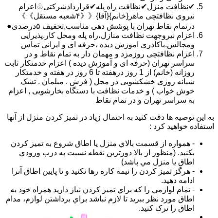
✔نظافت منزل✔نظافت راه پله✔قراردادشرکتی♧اعزام
نیروی نظافتچی ماهر{خانم}{آقا}《《۴شعبه مستقل》》
درتمام نقاط تهران با پوشش دهی مناسب,تخفیف ۵درصدی●
اعزام نیروجهت نظافت منازل،راه پله ومحل کار.پذیرایی
ومجالس.باکادری اموزش دیده ،حرفه ای و ایرانی تماس
اعزام نظافتچی روزمزد و مهمان دار به تمام نقاط و در
سراسر تهران (حرفه ای و آموزش دیده ) اعزام خدمتکار ثابت
روزانه (خانم) از 1 روز درهفته تا 6 روز در هفته و خدمتکار
شبانه روزی خشکشویی در محل ( فرش . مبلمان . تشک
خوش خواب ) و خدمات نظافت با دستگاه بخارشویی , اعزام
به سراسر تهران و در تمام نقاط
به اين توصيه ها دقت کنيد به احتمال زياد در تميز کردن منزل از آنها
استفاده خواهيد کرد :
- همواره از قسمت بالاي منزل يا اطاق شروع به تميز کردن
بکنيد. (منظور از بالا دورترين نقطه نسبت به درب ورودي
اطاق يا منزل مي باشد)
- هرگز تميز کردن را نيمه کاره رها نکنيد و تا پايين اطاق آنرا
ادامه دهيد.
- تمام لوازمي را که براي تميز کردن نياز داريد همراه خود به
اطاق مورد نظر ببريد تا لازم نباشد براي برداشتن لوازم، مدام
اطاق را ترک کنيد.