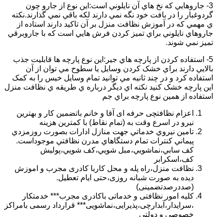
3- جاروهايي که نخ هاي آن نايلوني است:اين نوع از جارو چون
گردوغبار را در بافت خود نگه نمي دارند لکه باقي نمي گذارند.نکته
ي مهمي که در آموزش نظافت منزل بر آن تاکيد دارند استاده از
جاروهاي نايلوني براي تميز کردن فرش هايي است که با جاروبرقي
تميز نمي شوند.
5- استفاده کردن از پارچه هاي جير:اين نوع پارچه ها قابليت جذب
بالايي دارند براي خشک کردن وسايل يا سطوح مي توان از آن
استفاده کرد و در چند ثانيه مي توانيد تمام وسايل خيس را به کمک
اين پارچه خشک کنيد نکته اي ديگر درباره ي طريقه ي نظافت منزل
استفاده از همين نوع پارچه براي جم
اعزام نظافتچی حرفه ای آقا و خانم باتضمین کار و بهترین
نیرو در اسرع وقت به (تمام نقاط) با کمترین هزینه
تامين نيروي خدماتي جهت منازل ادارات بصورت روزمزدي
پيماني كنترات تمام دستگاهاي مدرن نظافتي موجوداست.
كف سابي،نماشويي،مبل شويي،كف شويي،پوليش
كف،اسكرابر
نظافت منزل،راه پله و محل کاربا کادری مجرب و اموزش
دیده به صورت شبانه روزی،حتی ایام تعطیل.
(صددرصدتضمینی)
کلیه امور نظافتی و خدماتی باکادری مجرب*** خدمتکار
،سرایدار،آبدارچی،پذیرایی،نماشویی*** قرارداد رسمی بامراکز
خصوصی و دولتی